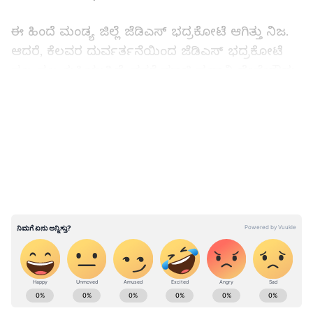
ಈ ಹಿಂದೆ ಮಂಡ್ಯ ಜಿಲ್ಲೆ ಜೆಡಿಎಸ್‌ ಭದ್ರಕೋಟೆ ಆಗಿತ್ತು ನಿಜ.
ಆದರೆ, ಕೆಲವರ ದುರ್ವರ್ತನೆಯಿಂದ ಜೆಡಿಎಸ್‌ ಭದ್ರಕೋಟೆ
ಸ್ವಲ್ಪ ಸ್ವಲ್ಪ ಕುಸಿಯುತ್ತಿದೆ. ನನಗೆ ಮಾಜಿ ಪ್ರಧಾನಿ ದೇವೇಗೌಡ್ರು,
ಮಾಜಿ ಸಿಎಂ ಕುಮಾರಸ್ವಾಮಿ, ಯುವ ನಾಯಕ ನಿಖಿಲ್ ಬಗ್ಗೆ
LATEST VIDEOS
ಅಪಾರ ಗೌರವ ಇದೆ. ಅವರ ಬಗ್ಗೆ ನಾನು ಹಗರುವಾಗಿ
ಮಾತನಾಡುವುದಿಲ್ಲ ಎಂದರು. ಮುಂಬರುವ ವಿಧಾನಸಭಾ
ಚುನಾವಣೆಯಲ್ಲಿ ನಾಗಮಂಗಲ ಕ್ಷೇತ್ರದಿಂದ ಸುರೇಶ್‌ಗೌಡರಿಗೆ
ಜೆಡಿಎಸ್‌ ಟಿಕೆಟ್‌ ನೀಡಿದರೇ ಸೋಲು ಕಟ್ಟಿಟ್ಟಬುತ್ತಿ. ಆಗಾಗಿ
ಜೆಡಿಎಸ್‌ ಪಕ್ಷ ಬೇರೆ ಅಭ್ಯರ್ಥಿಯನ್ನು ಕಣಕ್ಕಿಳಿಸಿದರೇ ಮಾತ್ರ
ಗೆಲುವು ಖಚಿತ ಎಂದು ಭವಿಷ್ಯ ನುಡಿದರು.
Karnataka Politics: ನಂಬಿದವರು ಕೈಬಿಟ್ಟಾರು: ಸಿದ್ದುಗೆ
ಮುನಿಯಪ್ಪ ಎಚ್ಚರಿಕೆ
ABOUT THE AUTHOR
Govindaraj S