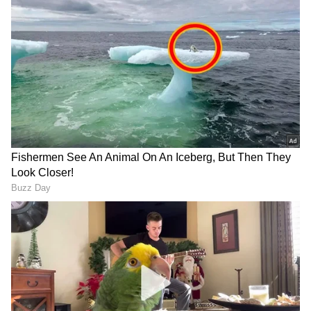
ಜನರು ಬೇಸರಗೊಂಡು ಮುಂದಿನ ಚುನಾವಣೆಯಲ್ಲಿ ತಕ್ಕ ಪಾಠ
ಕಲಿಸಲಿದ್ದಾರೆ ಎಂದು ಎಚ್ಚರಿಸಿದರು. ಈಗಾಗಲೇ ಬಿಜೆಪಿ ನನಗೆ
ಟಿಕೆಟ್‌ ನೀಡಲು ಸಿದ್ಧವಿದೆ. ಆದರೆ, ಬಿಜೆಪಿಗೆ ಹೋಗಲು
ಇಷ್ಟವಿಲ್ಲದ ಕಾರಣ ನಿರಾಕರಿಸಿದ್ದೇನೆ. ಅಷ್ಟೇ ಅಲ್ಲದೇ,
ಕಾಂಗ್ರೆಸ್‌ ಹಾಗೂ ಪ್ರಾದೇಶಿಕ ಪಕ್ಷ ಜೆಡಿಎಸ್‌ ಕೂಡ ಟಿಕೆಟ್‌
ನೀಡುವ ಭರವಸೆ ಇದೆ. ಆದರೆ, ನಾನು ಪಕ್ಷೇತರವಾಗಿ
ಸ್ಪರ್ಧಿಸುತ್ತೇನೆ ಎಂದು ಸ್ಪಷ್ಟಪಡಿಸಿದರು. ಈ ವೇಳೆ
ಮುಖಂಡರಾದ ಮಂಜೇಗೌಡ, ಚೇತನ್‌ಗೌಡ, ರಮೇಶ್‌,
ಹರೀಶ್‌, ಪುಟ್ಟಸ್ವಾಮಿ, ರಮೇಶ್‌ ಭಟ್ರು, ನಾಗರಾಜ್‌, ಮಧು,
ಕೃಷ್ಣೇಗೌಡ ಸೇರಿದಂತೆ ಮತ್ತಿತರರು ಇದ್ದರು.
RECOMMENDED STORIES
ಶಿವರಾಮೇಗೌಡ, ಸಮಾಜ ಸೇವ ಫೈಟರ್‌ ರವಿ ಪರಸ್ಪರ
ಚರ್ಚೆ:
ನಾಗಮಂಗಲ ಕ್ಷೇತ್ರದಿಂದ ಮುಂದಿನ ವಿಧಾನಸಭಾ
ಚುನಾವಣೆಯಲ್ಲಿ ಪಕ್ಷೇತರರಾಗಿ ಸ್ಪರ್ಧಿಸಲು ನಿರ್ಧರಿಸಿರುವ
ಮಾಜಿ ಸಂಸದ ಎಲ್‌.ಆರ್‌.ಶಿವರಾಮೇಗೌಡ ಹಾಗೂ ಸಮಾಜ