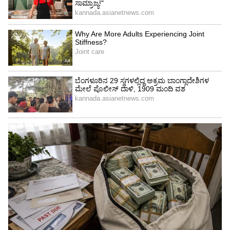
ಶ್ಲಾಘಿಸಿದ ಎಲ್.ಆರ್‌.ಶಿವರಾಮೇಗೌಡರು ಸಮಾಜ ಸೇವೆ
ಮೂಲಕ ನೀವು ಮಾಡುತ್ತಿರುವ ಅಭಿವೃದ್ಧಿ ಕಾರ್ಯಗಳನ್ನು
ಕ್ಷೇತ್ರದಲ್ಲಿ ಈವರೆಗೂ ಯಾವೊಬ್ಬ ರಾಜಕಾರಣಿಯೂ ಸಹ
ಮಾಡಿಲ್ಲ. ನಿಮ್ಮ ಅತ್ಯದ್ಭುತ ಸೇವೆಗಳು ಎಂದೆಂದಿಗೂ
ಶಾಶ್ವತವಾಗಿ ಉಳಿಯುತ್ತವೆ. ಈ ಅಭಿವೃದ್ಧಿ ಕಾರ್ಯಗಳನ್ನು
ಮುಂದುವರಿಸಿ ಎಂದು ಮೆಚ್ಚುಗೆ ವ್ಯಕ್ತಪಡಿಸಿದರು ಎನ್ನಲಾಗಿದೆ.