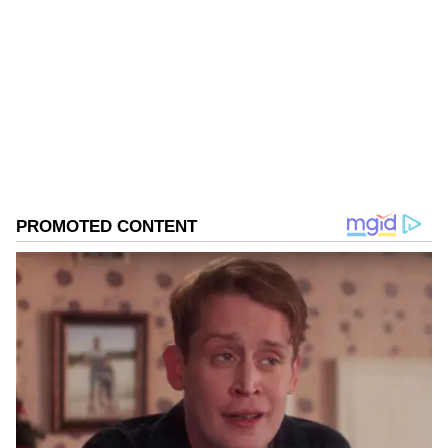
GS
ಏಷ್ಯಾನೆಟ್ ಸುವರ್ಣ ಡಿಜಿಟಲ್ ಕನ್ನಡ ವಿಭಾಗದಲ್ಲಿ ಉಪ ಸಂಪಾದಕ.
ಕಳೆದ 8 ವರ್ಷಗಳಿಂದ ಮಾಧ್ಯಮ ಪ್ರಪಂಚದಲ್ಲಿದ್ದೇನೆ. ಹುಟ್ಟಿ
ಬೆಳೆದಿದ್ದು ಬೆಂಗಳೂರಿನಲ್ಲಿ. ಸ್ನಾತಕೋತ್ತರ ಪದವಿಯನ್ನು ಬೆಂಗಳೂರು
ವಿಶ್ವವಿದ್ಯಾಲಯದಿಂದ ಪಡೆದಿದ್ದೇನೆ. ದೂರದರ್ಶನದಲ್ಲಿ ಇಂಟರ್ನ್‌ಶಿಪ್
ಮಂಡ್ಯ
ನಿರ್ವಹಣೆ. ಪ್ರಜಾವಾಣಿ ಮತ್ತು ಉದಯವಾಣಿ ಡಿಜಿಟಲ್ ವಿಭಾಗದಲ್ಲಿ
ಎನ್. ಚಲುವರಾಯಸ್ವಾಮಿ
ಬರಹಗಾರ ಹಾಗೂ ಕಂಟೆಂಟ್ ಡೆವಲಪರ್ ಆಗಿ ಕೆಲಸ ಮಾಡಿದ್ದೇನೆ.
ಮನರಂಜನೆ ಸುದ್ದಿಗಳ ಬಗ್ಗೆ ತುಂಬಾ ಆಸಕ್ತಿ. ಸಿನಿಮಾ ವೀಕ್ಷಿಸುವುದು,
ಸಂಗೀತ ಕೇಳುವುದು ಮತ್ತು ಕ್ರೀಡೆ ನೆಚ್ಚಿನ ಹವ್ಯಾಸಗಳು.