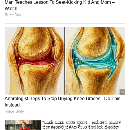
"ರಾಜಕೀಯ ಬೇಡ, ಸಿನಿಮಾನೇ ಪ್ರಾಣ":
ಕನಕೋತ್ಸವದಲ್ಲಿ ರಿಷಬ್ ಶೆಟ್ಟಿ | Rishab
Shetty speech | Suvarna News
ಶೇ.50 ರಿಂದ ಶೇ.18 ಕ್ಕೆ TAX ಇಳಿಕೆ: ಮೋದಿ-
ಟ್ರಂಪ್ ಐತಿಹಾಸಿಕ ಒಪ್ಪಂದ | India US
Trade Deal | Party Rounds
ಹಾಲಿ ಶಾಸಕ ಸುರೇಶ್‌ಗೌಡರನ್ನು ಶತಾಯಗತಾಯ
ಸೋಲಿಸಲು ಹಟಕ್ಕೆ ಬಿದ್ದಿರುವ ಈ ಇಬ್ಬರು ನಾಯಕರು
ಪರಸ್ಪರ ಭೇಟಿಯಾಗಿ ಮಾತುಕತೆ ನಡೆಸಿದ ನಂತರ
ಹೋಟೆಲ್‌ನಿಂದ ಜೊತೆಯಾಗಿ ಹೊರ ಬರುತ್ತಿರುವ ಕೆಲ
ಫೋಟೋಗಳು ಸಾಮಾಜಿಕ ಜಾಲತಾಣಗಳಲ್ಲಿ ಹರಿದಾಡುತ್ತಿವೆ.
ಮಾತುಕತೆ ವೇಳೆ ಫೈಟರ್‌ ರವಿ ಸಮಾಜಮುಖಿ ಕಾರ್ಯವನ್ನು