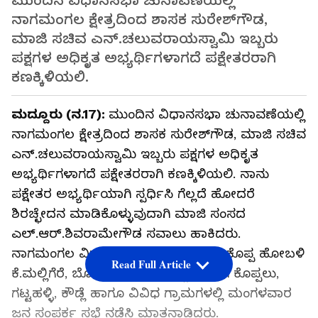
ಮುಂದಿನ ವಿಧಾನಸಭಾ ಚುನಾವಣೆಯಲ್ಲಿ
ನಾಗಮಂಗಲ ಕ್ಷೇತ್ರದಿಂದ ಶಾಸಕ ಸುರೇಶ್‌ಗೌಡ,
ಮಾಜಿ ಸಚಿವ ಎನ್‌.ಚಲುವರಾಯಸ್ವಾಮಿ ಇಬ್ಬರು
ಪಕ್ಷಗಳ ಅಧಿಕೃತ ಅಭ್ಯರ್ಥಿಗಳಾಗದೆ ಪಕ್ಷೇತರರಾಗಿ
ಕಣಕ್ಕಿಳಿಯಲಿ.
ಮದ್ದೂರು (ನ.17):
ಮುಂದಿನ ವಿಧಾನಸಭಾ ಚುನಾವಣೆಯಲ್ಲಿ
ನಾಗಮಂಗಲ ಕ್ಷೇತ್ರದಿಂದ ಶಾಸಕ ಸುರೇಶ್‌ಗೌಡ, ಮಾಜಿ ಸಚಿವ
ಎನ್‌.ಚಲುವರಾಯಸ್ವಾಮಿ ಇಬ್ಬರು ಪಕ್ಷಗಳ ಅಧಿಕೃತ
ಅಭ್ಯರ್ಥಿಗಳಾಗದೆ ಪಕ್ಷೇತರರಾಗಿ ಕಣಕ್ಕಿಳಿಯಲಿ. ನಾನು
ಪಕ್ಷೇತರ ಅಭ್ಯರ್ಥಿಯಾಗಿ ಸ್ಪರ್ಧಿಸಿ ಗೆಲ್ಲದೆ ಹೋದರೆ
ಶಿರಚ್ಛೇದನ ಮಾಡಿಕೊಳ್ಳುವುದಾಗಿ ಮಾಜಿ ಸಂಸದ
ಎಲ್‌.ಆರ್‌.ಶಿವರಾಮೇಗೌಡ ಸವಾಲು ಹಾಕಿದರು.
ನಾಗಮಂಗಲ ವಿಧಾನಸಭಾ ಕ್ಷೇತ್ರ ವ್ಯಾಪ್ತಿಯ ಕೊಪ್ಪ ಹೋಬಳಿ
Read Full Article
ಕೆ.ಮಲ್ಲಿಗೆರೆ, ಬೋಳಾರೆ, ತರಮನಕಟ್ಟೆ, ಜೋಗಿ ಕೊಪ್ಪಲು,
ಗಟ್ಟಹಳ್ಳಿ, ಕೌಡ್ಲೆ ಹಾಗೂ ವಿವಿಧ ಗ್ರಾಮಗಳಲ್ಲಿ ಮಂಗಳವಾರ
ಜನ ಸಂಪರ್ಕ ಸಭೆ ನಡೆಸಿ ಮಾತನಾಡಿದರು.