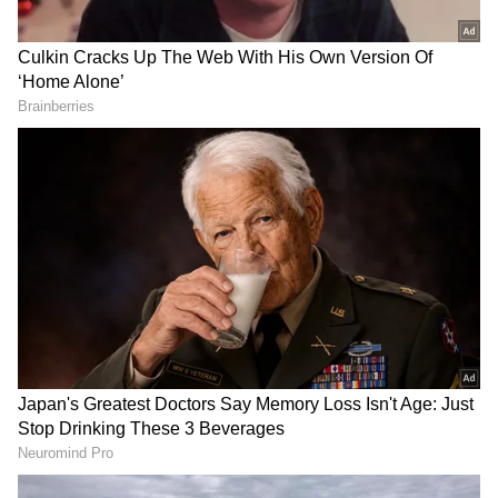
DOWNLOAD APP
ಕರ್ನಾಟಕ, ಭಾರತ (
India News
) ಮತ್ತು ಜಗತ್ತಿನ
ಕ್ಷಣಕ್ಷಣದ ಕನ್ನಡ ಸುದ್ದಿ (
Kannada News
)
ಅಪ್ಡೇಟ್‌ಗಳಿಗಾಗಿ ಏಷ್ಯಾನೆಟ್ ಸುವರ್ಣ ನ್ಯೂಸ್‌ ಫಾಲೋ
ಮಾಡಿ. ಬ್ರೇಕಿಂಗ್ ಸುದ್ದಿ (
Latest Kannada News
),
ವಿಶೇಷ ವರದಿಗಳು ಮತ್ತು ನೇರ ಪ್ರಸಾರಗಳೊಂದಿಗೆ
(
kannada news live
) ಸಂಪೂರ್ಣ ಮಾಹಿತಿ ಒಂದೇ
ಕ್ಲಿಕ್‌ನಲ್ಲಿ ಲಭ್ಯ. ಏಷ್ಯಾನೆಟ್ ಸುವರ್ಣ ನ್ಯೂಸ್ ಅಧಿಕೃತ
ಆ್ಯಪ್ ಡೌನ್‌ಲೋಡ್ ಮಾಡಿ ಹಾಗು ಎಲ್ಲಾ ಅಪ್‌ಡೇಟ್
ಗಳನ್ನು ಪಡೆಯಿರಿ.
ಕ್ಷೇತ್ರದಲ್ಲಿ ಅಭಿವೃದ್ಧಿ ಮರೀಚಿಕೆಯಾಗಿದೆ. ಕ್ಷೇತ್ರದಲ್ಲಿ ನಾಲ್ಕೈದು
ರಿಂಗ್‌ ಮಾಸ್ಟರ್‌ಗಳ ಮೂಲಕ ಶಾಸಕ ಸುರೇಶ್‌ಗೌಡ
ಬ್ರಹ್ಮಾಂಡ ಭ್ರಷ್ಟಾಚಾರದಲ್ಲಿ ತೊಡಗಿದ್ದಾರೆ. ಇದರಿಂದ ಕ್ಷೇತ್ರದ