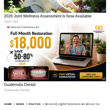
HOME
NEWS
POLITICS
10 ವರ್ಷದಲ್ಲಿ ಅಚ್ಚೇದಿನ್ ತರಲಾಗದವರು ಈಗ 23 ವರ್ಷ ಸಮಯ ಕೇಳುತ್ತಿರುವುದು ಹಾಸ್ಯಾಸ್ಪದ - ಸಚಿವ ದಿನೇಶ್ ಗುಂಡೂರಾವ್