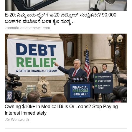
ಬೆನ್ನಲ್ಲೇ ಸಭಾಪತಿ ಸ್ಥಾನಕ್ಕೆ
ನೂರಿ ಜೊತೆ ವಿಡಿಯೋ
ಬಸವರಾಜ್ ಹೊರಟ್ಟಿ ರಾಜೀನಾಮೆ
ಹಂಚಿಕೊಂಡ ರಾಹುಲ್ ಗಾಂಧಿ
ಹೇಳಿದ್ದೇನು?
LATEST VIDEOS
"ರಾಜಕೀಯ ಬೇಡ, ಸಿನಿಮಾನೇ ಪ್ರಾಣ":
ಕನಕೋತ್ಸವದಲ್ಲಿ ರಿಷಬ್ ಶೆಟ್ಟಿ | Rishab
Shetty speech | Suvarna News
ಶೇ.50 ರಿಂದ ಶೇ.18 ಕ್ಕೆ TAX ಇಳಿಕೆ: ಮೋದಿ-
ಟ್ರಂಪ್ ಐತಿಹಾಸಿಕ ಒಪ್ಪಂದ | India US
Trade Deal | Party Rounds
ದೇಶಕ್ಕೆ ಹೆಚ್ಚು ವಿದೇಶಿ ಬಂಡವಾಳ ಹರಿದು ಬರುತ್ತಿದೆ ಎಂದು
ಮೋದಿಯವರು ಹೇಳಿಕೊಳ್ತಿದ್ದಾರೆ. ದೇಶಕ್ಕೆ ಹೆಚ್ಚು ವಿದೇಶಿ
ಬಂಡವಾಳ ಹರಿದು ಬಂದಿದ್ಧು ಮನಮೋಹನ್ ಸಿಂಗ್ ಅವರ