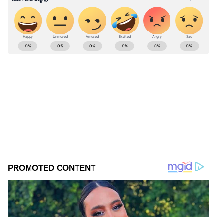
ABOUT THE AUTHOR
Ravi Janekal
RJ
ಪ್ರಸ್ತುತ, ಏಷಿಯಾನೆಟ್ ಸುವರ್ಣನ್ಯೂಸ್‌ನಲ್ಲಿ ಉಪ ಸಂಪಾದಕ.
ಪತ್ರಿಕೋದ್ಯಮದಲ್ಲಿ 8 ವರ್ಷಗಳ ಅನುಭವ. ವಾರ್ತಾ ಮತ್ತು
ಸಾರ್ವಜನಿಕ ಸಂಪರ್ಕ ಇಲಾಖೆಯಲ್ಲಿ ನ್ಯೂಸ್ ಮಾನಿಟರಿಂಗ್ ಆಗಿ
ಹಲವು ವರ್ಷಗಳ ಸೇವೆ, ಕೊರೊನಾ ವಾರಿಯರ್ಸ್ ಅವಾರ್ಡ್,
ಬೆಂಗಳೂರು
ಮೂಲತಃ ರಾಯಚೂರು ಜಿಲ್ಲೆಯ ಜಾನೇಕಲ್ ಗ್ರಾಮದವರಾದ ಇವರು
ನರೇಂದ್ರ ಮೋದಿ
ಓದು, ಬರೆವಣಿಗೆ ಮತ್ತು ಸಾಹಿತ್ಯಾಸಕ್ತರು.