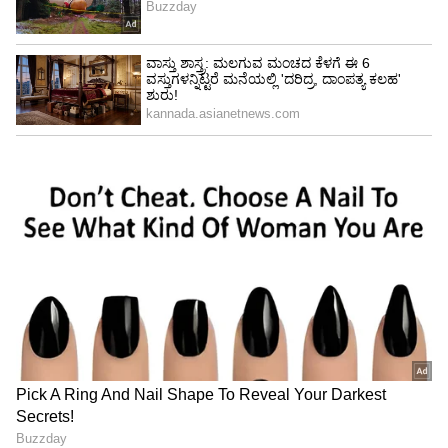
ಟ್ಯಾಂಕರ್ ಸಿಟಿ ಎಂದು ಮೋದಿಯವರು ಹೇಳಿ ಹೋಗಿದ್ದಾರೆ.
ಹಾಗೆ ಹೇಳಲು ಇವರಿಗೆ ಯಾವ ಅರ್ಹತೆ ಇದೆ. ಬೆಂಗಳೂರನ್ನ
ಐಟಿ ಸಿಟಿಯನ್ನಾಗಿ ಮೋದಿಯವರು ಮಾಡಿದ್ರಾ.?
ಕರ್ನಾಟಕದಲ್ಲಿ ಬರ ಇರುವ ಸಂದರ್ಭದಲ್ಲಿ ರಾಜ್ಯ ಸರ್ಕಾರ
ಬರ ಪರಿಸ್ಥಿತಿಯನ್ನ ನಿರ್ವಹಿಸುತ್ತಿದೆ. ಬೆಂಗಳೂರಿನ ನೀರಿನ
ಮೂಲಗಳ ಅಭಿವೃದ್ಧಿಗೆ 3 ಸಾವಿರ ಕೋಟಿ ಕೊಡ್ತೇವೆ ಎಂದಿದ್ದ
ಕೇಂದ್ರ ಸರ್ಕಾರ ಒಂದು ರೂಪಾಯಿ ಕೊಡಲಿಲ್ಲ.
ಬೆಂಗಳೂರಿನಿಂದ ಹೆಚ್ಚು ತೆರಿಗೆ ಪಡೆದು ಈಗ ಬೆಂಗಳೂರಿನ್ನ
ಟೀಕಿಸುತ್ತಿದ್ದಾರೆ. ಒಬ್ಬ ಪ್ರಧಾನಿಯವರು ಹೀಗೆ ಮಾತಾಡುವುದು
ಸರಿಯಲ್ಲ. ರಾಜ್ಯದ ಜನರು ಬಿಜೆಪಿಗೆ ತಕ್ಕ ಪಾಠ ಕಲಿಸಲಿದ್ದಾರೆ.
ದೇಶದಲ್ಲಿ ಬಿಜೆಪಿ 200 ಸ್ಥಾನ ಗಳಿಸುವುದು ಕಷ್ಟ ಎಂದು ಸಚಿವ
ದಿನೇಶ್ ಗುಂಡೂರಾವ್ ಅಭಿಪ್ರಾಯ ವ್ಯಕ್ತಪಡಿಸಿದರು.‌
ಎರಡು ಬಾರಿ ಪ್ರಧಾನಿಯಾದ ನರೇಂದ್ರ ಮೋದಿ ಕೊಡುಗೆ
ಏನು? ಸಿಎಂ ವಾಗ್ದಾಳಿ