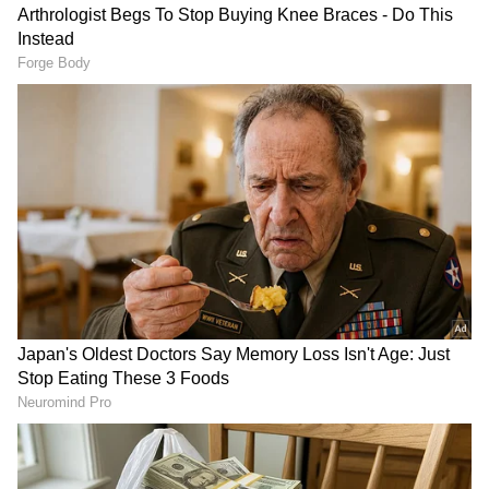
ಆ್ಯಪ್ ಡೌನ್‌ಲೋಡ್ ಮಾಡಿ ಹಾಗು ಎಲ್ಲಾ ಅಪ್‌ಡೇಟ್
ಗಳನ್ನು ಪಡೆಯಿರಿ.
ಆಯುಷ್ಮಾನ್ ಭಾರತ್ ಯೋಜನೆ ಬಗ್ಗೆ ಮೋದಿಯವರು
ಮಾತನಾಡುತ್ತಾರೆ. ನೈಜವಾಗಿ ಇದು ಆರೋಗ್ಯ ಕರ್ನಾಟಕ
ಯೋಜನೆ. ಅದನ್ನೇ ಅವರು ಆಯುಷ್ಮಾನ್ ಭಾರತ್ ಎಂದು
ನಾಮಕರಣ ಮಾಡಿಕೊಂಡ್ರು.‌ ವಾಸ್ತವವಾಗಿ ನೋಡಿದರೆ
ಆಯುಷ್ಮಾನ್ ಭಾರತ್ ಯೋಜನೆಗೆ ಶೇ 70 ರಷ್ಟು ಹಣ
ಕೊಡುತ್ತಿರುವುದು ಕರ್ನಾಟಕ ಸರ್ಕಾರ. ಕೇಂದ್ರದಿಂದ
ಬರುತ್ತಿರುವುದು ಕೇವಲ 30 ರಷ್ಟು ಮಾತ್ರ. ಇಲ್ಲಿಯ ವರೆಗೆ
ಆಯುಷ್ಮಾನ್ ಭಾರತ್ ಯೋಜನೆಯಡಿ 1920 ಕೋಟಿ ಮಾತ್ರ
ಕೇಂದ್ರದಿಂದ ಬಂದಿದೆ. ಆದರೆ 4790 ಕೋಟಿ ಹಣವನ್ನ ರಾಜ್ಯ
ಸರ್ಕಾರವೇ ಭರಿಸಿದೆ. ಶೇ 70 ರಷ್ಟು ಹಣವನ್ನ ನಾವೇ
ಕೊಡುತ್ತಿರುವಾಗಿ ಕರ್ನಾಟಕಕ್ಕೆ ಮೋದಿಯವರ ಕೊಡುಗೆ ಏನು
ಎಂದು ಆರೋಗ್ಯ ಸಚಿವರೂ ಆಗಿರುವ ದಿನೇಶ್ ಗುಂಡೂರಾವ್
ಪ್ರಶ್ನಿಸಿದರು.
RECOMMENDED STORIES