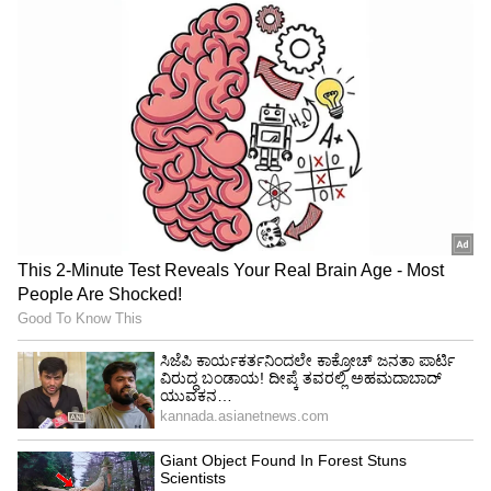
ಅವಧಿಯಲ್ಲಿ. ಅದಕ್ಕೆ ಅಡಿಪಾಯ ಹಾಕಿದ್ದೇ ಕಾಂಗ್ರೆಸ್.
ವಿಶೇಷವಾಗಿ ಕರ್ನಾಟಕಕ್ಕೆ ಶೇ 22 ರಷ್ಟು ವಿದೇಶಿ ಬಂಡವಾಳ
ಹರಿದು ಬರುತ್ತಿದೆ. ಕ್ಯಾಶ್ ಲೆಸ್ ಮಾಡಲು ರೂಪಾಯಿ
ಅಪಮೌಲ್ಯ ಮಾಡಿದ್ದೇನೆ ಎಂದು ಮೋದಿಯವರು
ಹೇಳಿಕೊಂಡ್ರು. ರೂಪಾಯಿ ಅಪಮೌಲ್ಯದಿಂದ ಕ್ಯಾಶ್
ವಹಿವಾಟನ್ನ ಕಡಿಮೆ ಮಾಡದಿದ್ದರೆ ನನ್ನನ್ನ ಗಲ್ಲಿಗೇರಿಸಿ ಎಂದು
ಬಹಿರಂಗವಾಗಿ ಮೋದಿಯವರು ಮಾತಾಡಿದ್ದರು. ಆದರೆ
ವಿಪರ್ಯಾಸ ಮೊದಲು 15 ಲಕ್ಷ ಕೋಟಿಯಷ್ಟಿದ್ದ ಕ್ಯಾಶ್
ವ್ಯವಹಾರ ಇಂದು 35 ಲಕ್ಷ ಕೋಟಿಯಷ್ಟು ಕ್ಯಾಶ್ ದೇಶದಲ್ಲಿ
ಹರಿದಾಡ್ತಿದೆ.
ಕರ್ನಾಟಕದಿಂದ ಹೆಚ್ಚು ಲಾಭ ಪಡೆಯುವ ಕೇಂದ್ರ ಸರ್ಕಾರ
ಕರ್ನಾಟಕಕ್ಕೆ ಕೊಟ್ಟಿದ್ದೇನು. ಮನೆಕಟ್ಟಲು ಕೊಡುವ ಹಣದಲ್ಲೂ
ಶೇ 18 ರಷ್ಟು ಜಿಎಸ್ ಟಿ ಪಡೆಯುತ್ತಾರೆ. ಬೆಂಗಳೂರಿನ ನೀರಿನ
ಬವಣೆ ಬಗ್ಗೆ ಮಾತಾನಾಡುತ್ತಾರೆ. ಐಟಿ ಸಿಟಿ ಬೆಂಗಳೂರನ್ನ