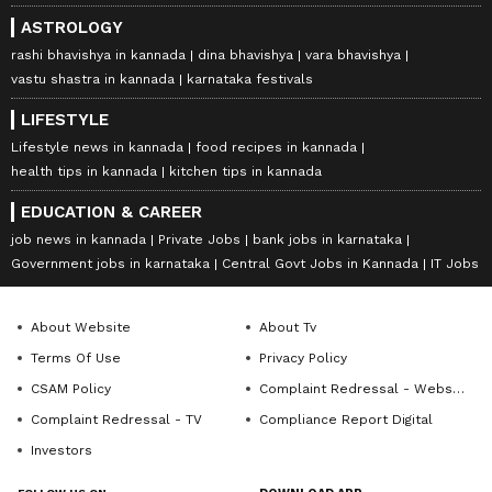
ASTROLOGY
rashi bhavishya in kannada
dina bhavishya
vara bhavishya
vastu shastra in kannada
karnataka festivals
LIFESTYLE
Lifestyle news in kannada
food recipes in kannada
health tips in kannada
kitchen tips in kannada
EDUCATION & CAREER
job news in kannada
Private Jobs
bank jobs in karnataka
Government jobs in karnataka
Central Govt Jobs in Kannada
IT Jobs
About Website
About Tv
Terms Of Use
Privacy Policy
CSAM Policy
Complaint Redressal - Website
Complaint Redressal - TV
Compliance Report Digital
Investors