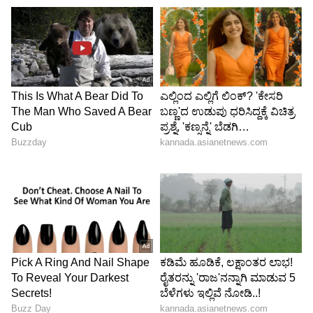
ಚೊಂಬನ್ನ ಅಕ್ಷಯ ಪಾತ್ರೆ ಎನ್ನುವ ದೇವೇಗೌಡರು ರಾಜ್ಯದ
ಹಿತ ಮರೆತರೇ?