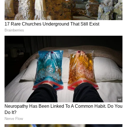
DOWNLOAD APP
ಕರ್ನಾಟಕ, ಭಾರತ (
India News
) ಮತ್ತು ಜಗತ್ತಿನ
ಕ್ಷಣಕ್ಷಣದ ಕನ್ನಡ ಸುದ್ದಿ (
Kannada News
)
ಅಪ್ಡೇಟ್‌ಗಳಿಗಾಗಿ ಏಷ್ಯಾನೆಟ್ ಸುವರ್ಣ ನ್ಯೂಸ್‌ ಫಾಲೋ
ಮಾಡಿ. ಬ್ರೇಕಿಂಗ್ ಸುದ್ದಿ (
Latest Kannada News
),
ವಿಶೇಷ ವರದಿಗಳು ಮತ್ತು ನೇರ ಪ್ರಸಾರಗಳೊಂದಿಗೆ
(
kannada news live
) ಸಂಪೂರ್ಣ ಮಾಹಿತಿ ಒಂದೇ
ಕ್ಲಿಕ್‌ನಲ್ಲಿ ಲಭ್ಯ. ಏಷ್ಯಾನೆಟ್ ಸುವರ್ಣ ನ್ಯೂಸ್ ಅಧಿಕೃತ
ಆ್ಯಪ್ ಡೌನ್‌ಲೋಡ್ ಮಾಡಿ ಹಾಗು ಎಲ್ಲಾ ಅಪ್‌ಡೇಟ್
ಗಳನ್ನು ಪಡೆಯಿರಿ.