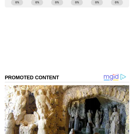
ABOUT THE AUTHOR
Ravi Janekal
RJ
ಪ್ರಸ್ತುತ, ಏಷಿಯಾನೆಟ್ ಸುವರ್ಣನ್ಯೂಸ್‌ನಲ್ಲಿ ಉಪ ಸಂಪಾದಕ.
ಪತ್ರಿಕೋದ್ಯಮದಲ್ಲಿ 8 ವರ್ಷಗಳ ಅನುಭವ. ವಾರ್ತಾ ಮತ್ತು
ಸಾರ್ವಜನಿಕ ಸಂಪರ್ಕ ಇಲಾಖೆಯಲ್ಲಿ ನ್ಯೂಸ್ ಮಾನಿಟರಿಂಗ್ ಆಗಿ
ಹಲವು ವರ್ಷಗಳ ಸೇವೆ, ಕೊರೊನಾ ವಾರಿಯರ್ಸ್ ಅವಾರ್ಡ್,
ಹಾಸನ
ಮೂಲತಃ ರಾಯಚೂರು ಜಿಲ್ಲೆಯ ಜಾನೇಕಲ್ ಗ್ರಾಮದವರಾದ ಇವರು
ಕಾಂಗ್ರೆಸ್
ಜನತಾದಳ (ಜಾತ್ಯತೀತ)
ಓದು, ಬರೆವಣಿಗೆ ಮತ್ತು ಸಾಹಿತ್ಯಾಸಕ್ತರು.
Published :
Apr 26 2024, 08:31 PM IST