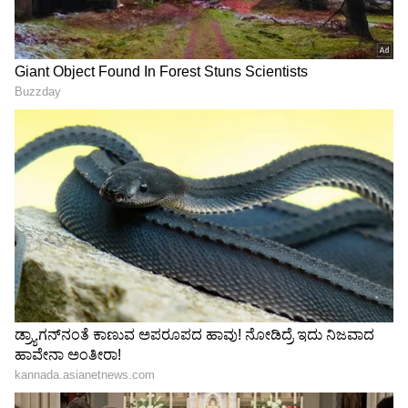
ದಾಖಲಾಗಿದ್ದಾರೆ.
ಸಚಿವ ಸ್ಥಾನ ಅನುಭವಿಸಿದ
ಸಂಪುಟ ವಿಸ್ತರಣೆ ಸೀಕ್ರೆಟ್ ಬಿಚ್ಚಿಟ್ಟ
ಹಿರಿಯರೇ ಮಂತ್ರಿ ಸ್ಥಾನ ತಪ್ಪಿಸುವ
ಯತೀಂದ್ರ ಸಿದ್ದರಾಮಯ್ಯ: ಅಪ್ಪ
ಕೆಲ್ಸ ಮಾಡಿದ್ದಾರೆ -ಉ.ಕನ್ನಡ
ಸಿದ್ದು ಹಾಕಿದ್ದ ಮಾಸ್ಟರ್ ಪ್ಲಾನ್
ಕಾಂಗ್ರೆಸ್‌ನ ಅಸಲಿ ಸತ್ಯ ಬಿಚ್ಚಿಟ್ಟ
ರಿವೀಲ್
ಸೈಲ್
ಮಂತ್ರಿಗಿರಿ ಸಿಗದ್ದಕ್ಕೆ ನೋವಿಲ್ಲ,
ಮಂತ್ರಿಗಿರಿ ಅಸಮಾಧಾನ ಶಮನಕ್ಕೆ
ಹೀಗ್ಯಾಕೆ ಮಾಡಿದರೆಂಬ ಬೇಸರ:
ಅಖಾಡಕ್ಕಿಳಿದ ಟ್ರಬಲ್ ಶೂಟರ್
ಇಂಡಿ ಶಾಸಕ
ಸಿಎಂ ಡಿ.ಕೆ.ಶಿವಕುಮಾರ್,
ಯಶವಂತರಾಯಗೌಡ ಪಾಟೀಲ
ಚಕ್ರಾಯುಧ ಕೆಳಗಿಳಿಸ್ತಾರ ಕೃಷ್ಣಪ್ಪ!