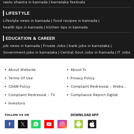
vastu shastra in kannada
karnataka festivals
LIFESTYLE
Lifestyle news in kannada
food recipes in kannada
health tips in kannada
kitchen tips in kannada
EDUCATION & CAREER
job news in kannada
Private Jobs
bank jobs in karnataka
Government jobs in karnataka
Central Govt Jobs in Kannada
IT Jobs
About Website
About Tv
Terms Of Use
Privacy Policy
CSAM Policy
Complaint Redressal - Website
Complaint Redressal - TV
Compliance Report Digital
Investors
FOLLOW US ON
DOWNLOAD APP