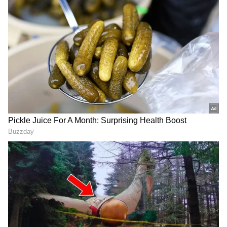
ಬಿಜೆಪಿ ಎಂದರೆ 'ಭಾರತೀಯ ಚೊಂಬು ಪಾರ್ಟಿ'; ಬಳ್ಳಾರಿ
ಸಮಾವೇಶದಲ್ಲಿ ರಾಹುಲ್ ಗಾಂಧಿ ವಾಗ್ದಾಳಿ!
ಘಟನೆಯಲ್ಲಿ ಮೋಹನ್‌ಕುಮಾರ್, ಗಿರೀಶ್ ಮಂಜುನಾಥ್
ಮೇಲೆ ಜೆಡಿಎಸ್‌ ಕಾರ್ಯಕರ್ತರಾದ ಸಾಗರ್, ಪ್ರದೀಪ್ ಹಲ್ಲೆ
ಮಾಡಿದ್ದಾರೆಂದು ಆರೋಪಿಸಲಾಗಿದೆ. ಹಲ್ಲೆಯಿಂದ ಮೋಹನ್‌
ಕುಮಾರ ಗಂಭೀರ ಗಾಯಗೊಂಡಿದ್ದಾರೆ. ಇದೇ ವೇಳೆ ಕಾಂಗ್ರೆಸ್
ಕಾರ್ಯಕರ್ತರಿಂದಲೂ ನಮ್ಮ ಮೇಲೆ ಹಲ್ಲೆ ನಡೆಸಿದ್ದಾರೆ ಎಂದು
ಆರೋಪ ಮಾಡಿರುವ ಜೆಡಿಎಸ್ ಕಾರ್ಯಕರ್ತರು. ಪ್ರದೀಪ್,
RECOMMENDED STORIES
ಸಾಗರ್ ಹಾಗೂ ಗೌತಮ್‌ ಮೇಲೆ ಕಾಂಗ್ರೆಸ್ ಕಾರ್ಯಕರ್ತರು
ಹಲ್ಲೆ ನಡೆಸಿದ್ದಾರೆಂದು ಆರೋಪಿಸಲಾಗಿದೆ. ಹಲ್ಲೆಗೊಳಗಾದ
ಜೆಡಿಎಸ್ ಕಾರ್ಯಕರ್ತರು ಹಾಸನದ ಜಿಲ್ಲಾಸ್ಪತ್ರೆಗೆ