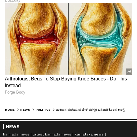
HOME
NEWS
POLITICS
ಮತದಾನ ಮುಗಿಯುವ ವೇಳೆ ಪರಸ್ಪರ ಬಡಿದಾಡಿಕೊಂಡ ಕಾಂಗ್ರೆಸ್-ಜೆಡಿಎಸ್ ಕಾರ್ಯಕರ್ತರು!
NEWS
kannada news
latest kannada news
karnataka news