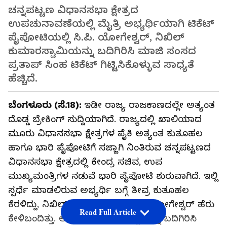
ಚನ್ನಪಟ್ಟಣ ವಿಧಾನಸಭಾ ಕ್ಷೇತ್ರದ
ಉಪಚುನಾವಣೆಯಲ್ಲಿ ಮೈತ್ರಿ ಅಭ್ಯರ್ಥಿಯಾಗಿ ಟಿಕೆಟ್‌
ಪೈಪೋಟಿಯಲ್ಲಿ ಸಿ.ಪಿ. ಯೋಗೇಶ್ವರ್, ನಿಖಿಲ್
ಕುಮಾರಸ್ವಾಮಿಯನ್ನು ಬದಿಗಿರಿಸಿ ಮಾಜಿ ಸಂಸದ
ಪ್ರತಾಪ್ ಸಿಂಹ ಟಿಕೆಟ್ ಗಿಟ್ಟಿಸಿಕೊಳ್ಳುವ ಸಾಧ್ಯತೆ
ಹೆಚ್ಚಿದೆ.
ಬೆಂಗಳೂರು (ಸೆ.18):
ಇಡೀ ರಾಜ್ಯ ರಾಜಕಾಣದಲ್ಲೇ ಅತ್ಯಂತ
ದೊಡ್ಡ ಬ್ರೇಕಿಂಗ್ ಸುದ್ದಿಯಾಗಿದೆ. ರಾಜ್ಯದಲ್ಲಿ ಖಾಲಿಯಾದ
ಮೂರು ವಿಧಾನಸಭಾ ಕ್ಷೇತ್ರಗಳ ಪೈಕಿ ಅತ್ಯಂತ ಕುತೂಹಲ
ಹಾಗೂ ಭಾರಿ ಪೈಪೋಟಿಗೆ ಸಜ್ಜಾಗಿ ನಿಂತಿರುವ ಚನ್ನಪಟ್ಟಣದ
ವಿಧಾನಸಭಾ ಕ್ಷೇತ್ರದಲ್ಲಿ ಕೇಂದ್ರ ಸಚಿವ, ಉಪ
ಮುಖ್ಯಮಂತ್ರಿಗಳ ನಡುವೆ ಭಾರಿ ಪೈಪೋಟಿ ಶುರುವಾಗಿದೆ. ಇಲ್ಲಿ
ಸ್ಪರ್ಧೆ ಮಾಡಲಿರುವ ಅಭ್ಯರ್ಥಿ ಬಗ್ಗೆ ತೀವ್ರ ಕುತೂಹಲ
ಕೆರಳಿದ್ದು, ನಿಖಿಲ್ ಕುಮಾರಸ್ವಾಮಿ, ಸಿ.ಪಿ. ಯೋಗೇಶ್ವರ್ ಹೆರು
Read Full Article
ಕೇಳಿಬಂದಿತ್ತು. ಅದರೆ, ಇದೀಗ ಇವರಿಬ್ಬರನ್ನೂ ಬದಿಗಿರಿಸಿ