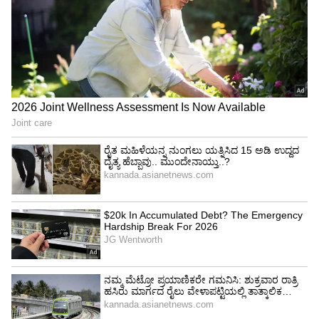
ಲೋಕಸಭಾ ಚುನಾವಣೆಗೂ ಮುನ್ನ ಬಿಜೆಪಿ-ಜೆಡಿಸ್ ಮೈತ್ರಿ
ಸುಳಿವು ಸಿಗುತ್ತಿದ್ದಂತೆಯೇ ಮೈಸೂರು-ಕೊಡಲು ಲೋಕಸಭಾ
ಸಂಸದ ಪ್ರತಾಪ್ ಸಿಂಹ ಮಾಜಿ ಪ್ರಧಾನಿ ಹೆಚ್.ಡಿ.
ದೇವೇಗೌಡರ ಬಳಿ ಹೋಗಿ ಆಶೀರ್ವಾದ ಪಡೆದುಕೊಂಡು
ಬಂದಿದ್ದರು. ಹೆಚ್.ಡಿ.ದೇವೇಗೌಡರು, ಕುಮಾರಸ್ವಾಮಿ, ಶಾಸಕ
ಜಿ.ಟಿ. ದೇವೇಗೌಡ ಸೇರಿದಂತೆ ಹಲವು ಜೆಡಿಎಸ್
ನಾಯಕರೊಂದಿಗೆ ಪ್ರತಾಪ್‌ಸಿಂಹ ಉತ್ತಮ ಒಡನಾಟವನ್ನೂ
ಹೊಂದಿದ್ದರು. ಆದರೆ, ಲೋಕಸಭಾ ಚುನಾವಣೆಗೆ ಪ್ರತಾಪ್
ಸಿಂಹ ಅವರಿಗೆ ಬಿಜೆಪಿ ಟಿಕೆಟ್ ನಿರಾಕರಿಸಿ ಮೈಸೂರು
ಸಂಸ್ಥಾನದ ರಾಜ ಯದುವೀರ್ ಒಡೆಯರ್‌ಗೆ ಟಿಕೆಟ್ ನೀಡಿತ್ತು.
ಆದರೂ ಜೆಡಿಎಸ್‌ನೊಂದಿಗೆ ಪ್ರತಾಪ್‌ಸಿಂಹ ಉತ್ತಮ
ಒಡನಾಟವನ್ನೇ ಹೊಂದಿದ್ದಾರೆ. ಇದರ ಫಲವೇ ಇದೀಗ
ಚನ್ನಪಟ್ಟಣದ ಮೈತ್ರಿ ಟಿಕೆಟ್ ಪ್ರತಾಪ್ ಸಿಂಹ ಪಾಲಾಗುತ್ತಿದೆ
ಎಂಬ ಖಚಿತತೆಯನ್ನು ಹೆಚ್ಚು ಮಾಡುತ್ತಿದೆ.