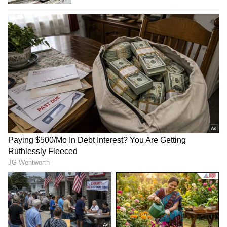
ಜೆಡಿಎಸ್‌ನಿಂದಲೇ ಟಿಕೆಟ್: ಒಪ್ಪಿಗೆ ಸೂಚಿಸದ ಪ್ರತಾಪ್
ಸಿಂಹ:
ಚನ್ನಪಟ್ಟಣ ವಿಧಾನಸಭಾ ಚುನಾವಣೆಗೆ ಮಾಜಿ
ಸಂಸದ ಪ್ರತಾಪ್ ಸಿಂಹ ಅವರ ಹೆಸರನ್ನು ಸೂಚಿಸಿದ್ದು
ಬೇರಾರೂ ಅಲ್ಲ, ಸ್ವತಃ ಜೆಡಿಎಸ್‌ನ ನಾಯಕರು. ಮಾಜಿ ಸಚಿವ
ಸಾ.ರಾ. ಮಹೇಶ್, ಬಂಡೆಪ್ಪ ಕಾಶೆಂಪುರ್ ಸೇರಿದಂತೆ ಹಲವು
ನಾಯಕರು ಪ್ರತಾಪ್ ಸಿಂಹ ಅವರಿಗೆ ಜೆಡಿಎಸ್‌ ಟಿಕೆಟ್ ಕೊಟ್ಟು
ಚನ್ನಪಟ್ಟಣದಿಂದ ಮೈತ್ರಿ ಅಭ್ಯರ್ಥಿಯಾಗಿ ಕಣಕ್ಕಿಳಿಸಿ ಎಂದು
ಮನವಿ ಮಾಡಿದ್ದಾರೆ. ಜೆಡಿಎಸ್‌ನಿಂದ ಸ್ಪರ್ಧೆ ಮಾಡಲು ಇನ್ನೂ
ಪ್ರತಾಪ್ ಸಿಂಹ ಅವರು ಒಪ್ಪಿಗೆ ಸೂಚಿಸಿಲ್ಲ. ಆದರೆ,
ಜೆಡಿಎಸ್‌ನಿಂದ ಗೆದ್ದ ಚನ್ನಪಟ್ಟಣವನ್ನು ಪುನಃ ಸೋತ ಅಭ್ಯರ್ಥಿ
ಸಿ.ಪಿ. ಯೊಗೇಶ್ವರ ಅವರಿಗೆ ಕೊಡಲು ಸ್ವತಃ ಕೇಂದ್ರ ಸಚಿವ
ಕುಮಾರಸ್ವಾಮಿಗೆ ಮನಸ್ಸಿಲ್ಲ. ಮತ್ತೊಂದೆಡೆ ಡಿಕೆಶಿವಕುಮಾರ್
ಸವಾಲಾಗಿ ಸ್ವೀಕರಿಸಿರುವ ಕ್ಷೇತ್ರದಲ್ಲಿ ತಮ್ಮ ಪುತ್ರ ನಿಖಿಲ್
ಕುಮಾರಸ್ವಾಮಿಯನ್ನು ಕಣಕ್ಕಿಳಿಸಿ ಪುನಃ ಮಗನ ರಾಜಕೀಯ
ಅದೃಷ್ಟ ಪಣಕ್ಕಿಡಲು ಮನಸ್ಸಿಲ್ಲ. ಆದ್ದರಿಂದ ಒಕ್ಕಲಿಗ
ನಾಯಕನಾಗಿ ಬೆಳೆಯುತ್ತಿದ್ದ ಪ್ರತಾಪ್ ಸಿಂಹಗೆ ಮೈಸೂರು