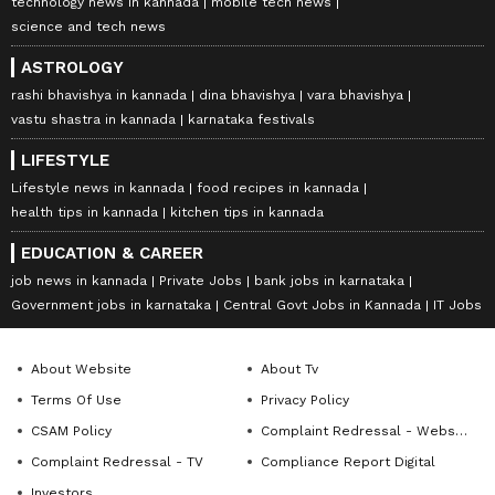
technology news in kannada
mobile tech news
science and tech news
ASTROLOGY
rashi bhavishya in kannada
dina bhavishya
vara bhavishya
vastu shastra in kannada
karnataka festivals
LIFESTYLE
Lifestyle news in kannada
food recipes in kannada
health tips in kannada
kitchen tips in kannada
EDUCATION & CAREER
job news in kannada
Private Jobs
bank jobs in karnataka
Government jobs in karnataka
Central Govt Jobs in Kannada
IT Jobs
About Website
About Tv
Terms Of Use
Privacy Policy
CSAM Policy
Complaint Redressal - Website
Complaint Redressal - TV
Compliance Report Digital
Investors