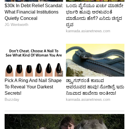
ಲೋಕಸಭಾ ಟಿಕೆಟ್ ಅನ್ನು ಬಿಜೆಪಿ ನಿರಾಕರಿಸಿದ್ದು ಕೂಡ
ಒಕ್ಕಲಿಗರಿಗೆ ಸಿಂಪತಿಯಿದೆ. ಆದ್ದರಿಂದ ಇದೀಗ ಪ್ರತಾಪ್ ಸಿಂಹ
ಅವರನ್ನು ಕಣಕ್ಕಿಳಿಸಬೇಕೇ? ಎಂಬ ಆಲೋಚನೆಯೂ
ಕುಮಾರಸ್ವಾಮಿ ಮನಸ್ಸಿನಲ್ಲಿ ಓಡುತ್ತಿರಬಹುದು.