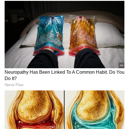
ಉಪ ಚುನಾವಣೆಗೆ ಟಿಕೆಟ್‌ಗೆ ಭಾರಿ
ಪೈಪೋಟಿ:
ಚನ್ನಪಟ್ಟಣದಲ್ಲಿ ಕಳೆದ ವಿಧಾನಸಭಾ
ಚುನಾವಣೆಯಲ್ಲಿ ಸ್ಥಳೀಯ ನಾಯಕ ಸಿ.ಪಿ. ಯೋಗೇಶ್ವರ್
ಅವರು ಬಿಜೆಪಿಯಿಂದ ಸ್ಪರ್ಧಿಸಿದರೆ, ಅವರ ವಿರುದ್ಧ
ಜೆಡಿಎಸ್‌ನಿಂದ ಮಾಜಿ ಸಿಎಂ ಕುಮಾರಸ್ವಾಮಿ ಸ್ಪರ್ಧಿಸಿ ಗೆಲುವು
ಸಾಧಿಸಿದ್ದರು. ಆದರೆ, ಇದೀಗ ಲೋಕಸಭೆಯಲ್ಲಿ ಬಿಜೆಪಿ -
ಜೆಡಿಸ್ ಮೈತ್ರಿ ಅಭ್ಯರ್ಥಿಯಾಗಿ ಗೆಲುವು ಸಾಧಿಸಿ ಸಂಸತ್ತಿಗೆ
ಹೋಗಿದ್ದರಿಂದ ಚನ್ನಪಟ್ಟಣದ ಮೈತ್ರಿ ಟಿಕೆಟ್ ಅನ್ನು ಯಾರಿಗೆ
ನೀಡಬೇಕು ಎಂಬ ಕುತೂಹಲ ಉಂಟಾಗಿದೆ. ಜೆಡಿಎಸ್
ಪಕ್ಷದಿಂದ ಗೆದ್ದ ಕ್ಷೇತ್ರವನ್ನು ಮೈತ್ರಿ ಧರ್ಮ ಪಾಲಿಸುವುದಕ್ಕಾಗಿ
RECOMMENDED STORIES
ಬಿಜೆಪಿಗೆ ಬಿಟ್ಟು ಕೊಡಲು ಒಪ್ಪುತ್ತಿಲ್ಲ. ಆದರೆ, ಇಲ್ಲಿ ಬಿಜೆಪಿ
ನಾಯಕ ಸಿ.ಪಿ. ಯೋಗೇಶ್ವರ ಮೈತ್ರಿ ಟಿಕೆಟ್ ತನಗೇ
ಕೊಡಬೇಕು ಎಂದು ಪಟ್ಟು ಹಿಡಿದಿದ್ದರು.