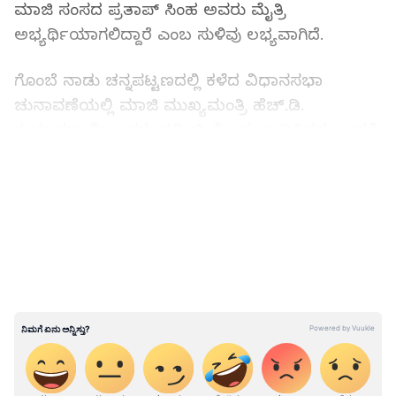
ಮಾಜಿ ಸಂಸದ ಪ್ರತಾಪ್ ಸಿಂಹ ಅವರು ಮೈತ್ರಿ
ಅಭ್ಯರ್ಥಿಯಾಗಲಿದ್ದಾರೆ ಎಂಬ ಸುಳಿವು ಲಭ್ಯವಾಗಿದೆ.
ಗೊಂಬೆ ನಾಡು ಚನ್ನಪಟ್ಟಣದಲ್ಲಿ ಕಳೆದ ವಿಧಾನಸಭಾ
ಚುನಾವಣೆಯಲ್ಲಿ ಮಾಜಿ ಮುಖ್ಯಮಂತ್ರಿ ಹೆಚ್.ಡಿ.
ಕುಮಾರಸ್ವಾಮಿ ಅವರು ಸ್ಪರ್ಧಿಸಿ ಗೆಲುವು ಸಾಧಿಸಿದ್ದರು. ಆದರೆ,
ರಾಜ್ಯದಲ್ಲಿ ಕಾಂಗ್ರೆಸ್ 135 ಸ್ಥಾನ ಪಡೆದು ಬಹುಮತದಿಂದ
LATEST VIDEOS
ಅಧಿಕಾರಕ್ಕೆ ಬಂದಿದೆ. ಈ ಹಿನ್ನೆಲೆಯಲ್ಲಿ ಕೇವಲ ಶಾಸಕರಾಗಿದ್ದ
ಮಾಜಿ ಸಿಎಂ ಕುಮಾರಸ್ವಾಮಿ ಇತ್ತೀಚೆಗೆ ನಡೆದ ಲೋಕಸಭಾ
ಚುನಾವಣೆಯಲ್ಲಿ ಬಿಜೆಪಿ-ಜೆಡಿಎಸ್ ಮೈತ್ರಿ ಅಭ್ಯರ್ಥಿಯಾಗಿ
ಮಂಡ್ಯ ಲೋಕಸಭಾ ಕ್ಷೇತ್ರದಿಂದ ಸ್ಪರ್ಧಿಸಿ ಸಂಸದರಾಗಿ ಆಯ್ಕೆ
ಆಗಿದ್ದಾರೆ. ಇದರ ಬೆನ್ನಲ್ಲಿಯೇ ಕೇಂದ್ರದಲ್ಲಿ ಭಾರಿ ಕೈಗಾರಿಕಾ
ಇಲಾಖೆಯ ಸಂಪುಟ ದರ್ಜೆ ಸಚಿವರಾಗಿದ್ದಾರೆ. ಇದರ
ಬೆನ್ನಲ್ಲಿಯೇ ಚನ್ನಪಟ್ಟಣ ವಿಧಾನಸಭಾ ಶಾಸಕ ಸ್ಥಾನಕ್ಕೆ
ರಾಜೀನಾಮೆ ಕೊಟ್ಟಿದ್ದು, ಇದೀಗ ಚನ್ನಪಟ್ಟಣ ಕ್ಷೇತ್ರಕ್ಕೆ ಉಪ
ಚುನಾವಣೆ ನಡೆಸಬೇಕಿದೆ.