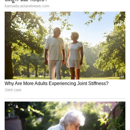
"ರಾಜಕೀಯ ಬೇಡ, ಸಿನಿಮಾನೇ ಪ್ರಾಣ":
92ರ ಇಳಿ ವಯಸ್ಸಲ್ಲೂ ದೇವೇಗೌಡರ ಸಿಂಹ ಘರ್ಜನೆ:
ಕನಕೋತ್ಸವದಲ್ಲಿ ರಿಷಬ್ ಶೆಟ್ಟಿ | Rishab
ಮೊಮ್ಮಗನ ಕರ್ಮಕಾಂಡದ ಬಗ್ಗೆ ಗೌಡರಿಂದ ನ್ಯಾಯ!
Shetty speech | Suvarna News
ಶೇ.50 ರಿಂದ ಶೇ.18 ಕ್ಕೆ TAX ಇಳಿಕೆ: ಮೋದಿ-
ಟ್ರಂಪ್ ಐತಿಹಾಸಿಕ ಒಪ್ಪಂದ | India US
Trade Deal | Party Rounds
ದೊಡ್ಡಗೌಡರಿಗೂ ಹತ್ತಿರವಾಗಿದ್ದ ಪ್ರತಾಪ್ ಸಿಂಹ: