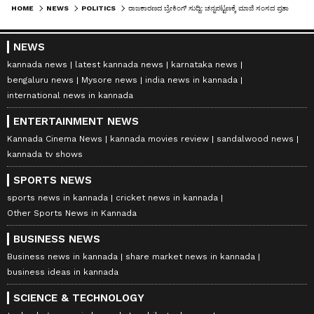
HOME
NEWS
POLITICS
ರಾಜಕಾರಣದ ಬ್ರೇಕಿಂಗ್ ಸುದ್ದಿ: ಚನ್ನಪಟ್ಟಣಕ್ಕೆ ಮಾಜಿ ಸಂಸದ ಪ್ರತಾಪ್ ಸಿಂಹ ಮೈತ್ರಿ ಅಭ್ಯರ್ಥಿ?
NEWS
kannada news
latest kannada news
karnataka news
bengaluru news
Mysore news
india news in kannada
international news in kannada
ENTERTAINMENT NEWS
Kannada Cinema News
kannada movies review
sandalwood news
kannada tv shows
SPORTS NEWS
sports news in kannada
cricket news in kannada
Other Sports News in Kannada
BUSINESS NEWS
Business news in kannada
share market news in kannada
business ideas in kannada
SCIENCE & TECHNOLOGY