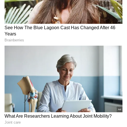
DOWNLOAD APP
ಕರ್ನಾಟಕ, ಭಾರತ (
India News
) ಮತ್ತು ಜಗತ್ತಿನ
ಕ್ಷಣಕ್ಷಣದ ಕನ್ನಡ ಸುದ್ದಿ (
Kannada News
)
ಅಪ್ಡೇಟ್‌ಗಳಿಗಾಗಿ ಏಷ್ಯಾನೆಟ್ ಸುವರ್ಣ ನ್ಯೂಸ್‌ ಫಾಲೋ
ಮಾಡಿ. ಬ್ರೇಕಿಂಗ್ ಸುದ್ದಿ (
Latest Kannada News
),
ವಿಶೇಷ ವರದಿಗಳು ಮತ್ತು ನೇರ ಪ್ರಸಾರಗಳೊಂದಿಗೆ
(
kannada news live
) ಸಂಪೂರ್ಣ ಮಾಹಿತಿ ಒಂದೇ
ಕ್ಲಿಕ್‌ನಲ್ಲಿ ಲಭ್ಯ. ಏಷ್ಯಾನೆಟ್ ಸುವರ್ಣ ನ್ಯೂಸ್ ಅಧಿಕೃತ
ಆ್ಯಪ್ ಡೌನ್‌ಲೋಡ್ ಮಾಡಿ ಹಾಗು ಎಲ್ಲಾ ಅಪ್‌ಡೇಟ್
ಗಳನ್ನು ಪಡೆಯಿರಿ.