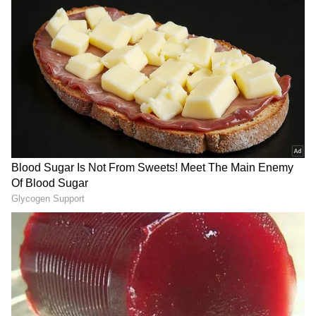
ಸಮುದಾಯದಲ್ಲಿರುವ ಉಪ ಪಂಗಡಗಳನ್ನೂ
ಒಗ್ಗೂಡಿಸಿಕೊಳ್ಳಬೇಕು. ನಾವು ಅವರಿಂದ ದೂರ ಆಗಿದ್ದೇವೆ
ಎಂಬ ಮನೋಭಾವ ಬಿಡಬೇಕು ಎಂದರು. ಎಲ್ಲಾ ಕಾಯಕ
ಸಮುದಾಯಗಳಿಗೆ ಅನುಭವ ಮಂಟಪದಲ್ಲಿ ಸ್ಥಾನ ಇತ್ತು.
ಕಲ್ಯಾಣ ಕ್ರಾಂತಿ ಆಗಿದ್ದರೆ ಅರ್ಧ ಕರ್ನಾಟಕದಲ್ಲಿ ನಮ್ಮ
RECOMMENDED STORIES
ಸಮುದಾಯ ಇರುತ್ತಿತ್ತು. ಉತ್ತರ ಕರ್ನಾಟಕ, ಮಧ್ಯ
ಕರ್ನಾಟಕ, ದಕ್ಷಿಣ ಕರ್ನಾಟಕ ಎಲ್ಲವೂ ಒಗ್ಗೂಡಬೇಕಿದೆ.
ಚುನಾವಣೆ ಬಂದಾಗ ರಾಜಕಾರಣ ಮಾಡೋಣ.