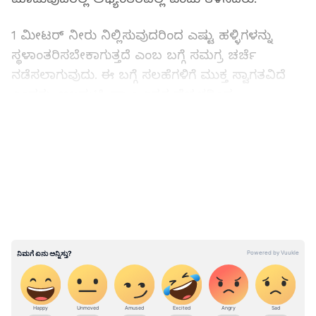
1 ಮೀಟರ್ ನೀರು ನಿಲ್ಲಿಸುವುದರಿಂದ ಎಷ್ಟು ಹಳ್ಳಿಗಳನ್ನು
ಸ್ಥಳಾಂತರಿಸಬೇಕಾಗುತ್ತದೆ ಎಂಬ ಬಗ್ಗೆ ಸಮಗ್ರ ಚರ್ಚೆ
ನಡೆಸಲಾಗುವುದು. ಈ ಬಗ್ಗೆ ಸಲಹೆಗಳಿಗೆ ಮುಕ್ತ ಸ್ವಾಗತವಿದೆ
ಎಂದರು. ಆಲಮಟ್ಟಿ ಡ್ಯಾಂ ಎತ್ತರ ಹೆಚ್ಚಳದಿಂದ
ಮಹಾರಾಷ್ಟ್ರದಲ್ಲಿ ಪ್ರವಾಹ ಉಂಟಾಗುತ್ತದೆ ಎಂಬ ಆರೋಪಕ್ಕೆ
LATEST VIDEOS
ಸ್ಪಷ್ಟನೆ ನೀಡಿದ ಸಚಿವರು, ಆಲಮಟ್ಟಿ ಡ್ಯಾಂನಿಂದ
ಮಹಾರಾಷ್ಟ್ರದಲ್ಲಿ ಯಾವುದೇ ಪ್ರವಾಹವಾಗಿಲ್ಲ. ಅನೇಕ
ವರದಿಗಳು ಸಹ ಇದನ್ನು ಧೃಡಪಡಿಸಿವೆ, ಅಲ್ಲಿನ ಪ್ರವಾಹಕ್ಕೂ
ಆಲಮಟ್ಟಿ ಡ್ಯಾಂಗೂ ಯಾವುದೇ ಸಂಬಂಧ ಇಲ್ಲ ಎಂದು
ಸ್ಪಷ್ಟಪಡಿಸಿದರು.
ಬಸವ ಭಾರತ ನಿರ್ಮಾಣ ಅಗತ್ಯ:
ಮಾನವೀಯ ರಾಷ್ಟ್ರವಾಗಿ
ಭಾರತ ಬದಲಾಗಬೇಕಾದರೆ ಬಸವ ಭಾರತ ಆಗಬೇಕಿದೆ
ಎಂದು ಬೃಹತ್ ಕೈಗಾರಿಕೆ ಸಚಿವ ಎಂ.ಬಿ.ಪಾಟೀಲ್ ಹೇಳಿದರು.