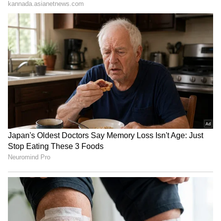
LATEST VIDEOS
"ರಾಜಕೀಯ ಬೇಡ, ಸಿನಿಮಾನೇ ಪ್ರಾಣ":
ಕನಕೋತ್ಸವದಲ್ಲಿ ರಿಷಬ್ ಶೆಟ್ಟಿ | Rishab
Shetty speech | Suvarna News
ಶೇ.50 ರಿಂದ ಶೇ.18 ಕ್ಕೆ TAX ಇಳಿಕೆ: ಮೋದಿ-
ಟ್ರಂಪ್ ಐತಿಹಾಸಿಕ ಒಪ್ಪಂದ | India US
Trade Deal | Party Rounds