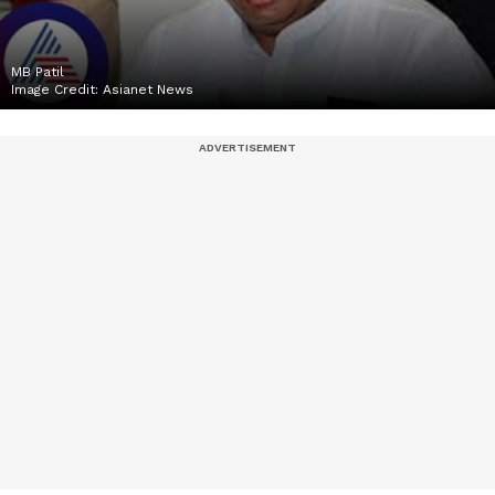
MB Patil
Image Credit:
Asianet News