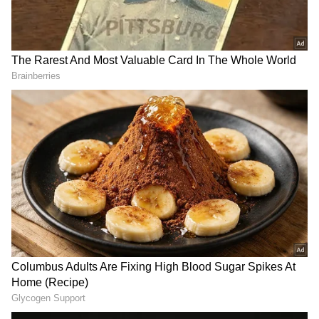
DOWNLOAD APP
ಕರ್ನಾಟಕ, ಭಾರತ (
India News
) ಮತ್ತು ಜಗತ್ತಿನ
ಕ್ಷಣಕ್ಷಣದ ಕನ್ನಡ ಸುದ್ದಿ (
Kannada News
)
ಅಪ್ಡೇಟ್‌ಗಳಿಗಾಗಿ ಏಷ್ಯಾನೆಟ್ ಸುವರ್ಣ ನ್ಯೂಸ್‌ ಫಾಲೋ
ಮಾಡಿ. ಬ್ರೇಕಿಂಗ್ ಸುದ್ದಿ (
Latest Kannada News
),
ವಿಶೇಷ ವರದಿಗಳು ಮತ್ತು ನೇರ ಪ್ರಸಾರಗಳೊಂದಿಗೆ
(
kannada news live
) ಸಂಪೂರ್ಣ ಮಾಹಿತಿ ಒಂದೇ
ಕ್ಲಿಕ್‌ನಲ್ಲಿ ಲಭ್ಯ. ಏಷ್ಯಾನೆಟ್ ಸುವರ್ಣ ನ್ಯೂಸ್ ಅಧಿಕೃತ
ಆ್ಯಪ್ ಡೌನ್‌ಲೋಡ್ ಮಾಡಿ ಹಾಗು ಎಲ್ಲಾ ಅಪ್‌ಡೇಟ್
ಗಳನ್ನು ಪಡೆಯಿರಿ.