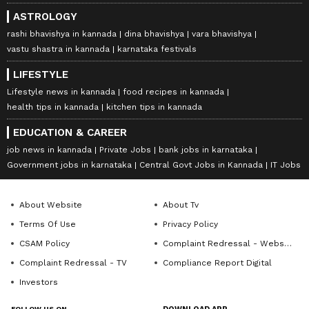
ASTROLOGY
rashi bhavishya in kannada
dina bhavishya
vara bhavishya
vastu shastra in kannada
karnataka festivals
LIFESTYLE
Lifestyle news in kannada
food recipes in kannada
health tips in kannada
kitchen tips in kannada
EDUCATION & CAREER
job news in kannada
Private Jobs
bank jobs in karnataka
Government jobs in karnataka
Central Govt Jobs in Kannada
IT Jobs
About Website
About Tv
Terms Of Use
Privacy Policy
CSAM Policy
Complaint Redressal - Website
Complaint Redressal - TV
Compliance Report Digital
Investors
FOLLOW US ON