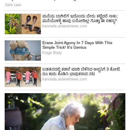
ಹತ್ತಾರು ಸಮಸ್ಯೆ ಆಲಿಸಿದ ಕುಮಾರಣ್ಣ:
ಪಂಚರತ್ನ ಯಾತ್ರೆ
ಸಂಚಾರದ ವೇಳೆ ಶಾಲೆಗೆ ತೆರಳಲು ಬಸ್ಸಿನ ವ್ಯವಸ್ಥೆ ಇಲ್ಲ,
ಕೊಠಡಿಗಳು ಸೋರುತ್ತಿವೆ ಎಂದ ಮಕ್ಕಳು, ನನಗೇ ಒಂದು
ಕಾಲು ಇಲ್ಲ, ಕೃತಕ ಕಾಲಿನಲ್ಲಿ ಓಡಾಡುತ್ತಿದ್ದೇನೆ ಒಂದು ಬೈಕ್‌
ಕೊಡಿಸಿ ಎಂದು ವಿಶೇಷ ಚೇತನನ ಮನವಿ, ಹತ್ತಾರು ಕಡೆಗಳಲ್ಲಿ
ಸೇತುವೆ ದುರಸ್ತಿ ಮತ್ತು ರಸ್ತೆಗಳು ಕಡಿತವಾಗಿವೆ ಎಂದು ತೀತಾ
ಜನರ ಅಳಲು, ಶಾಲೆಗೆ ಬರಲು ಕರಡಿ ಕಾಟವಿದೆ ಎಂದು
ಕುಮಾರಸ್ವಾಮಿ ಮುಂದೆ ಕಣ್ಣೀರಿಟ್ಟಪುರವಾರದ ವಿದ್ಯಾರ್ಥಿನಿ.
ಹೀಗೆ ನೂರಾರು ಜನ ತಮ್ಮ ಗ್ರಾಮಗಳ ಸಮಸ್ಯೆಗಳನ್ನು ಮಾಜಿ
ಸಿಎಂ ಮುಂದೆ ತೋಡಿಕೊಂಡರು.