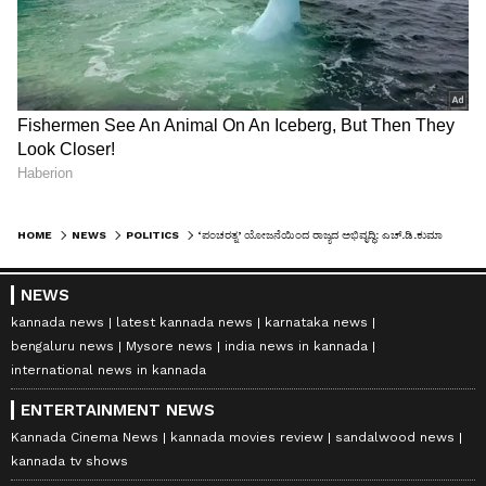
HOME
NEWS
POLITICS
‘ಪಂಚರತ್ನ’ ಯೋಜನೆಯಿಂದ ರಾಜ್ಯದ ಅಭಿವೃದ್ಧಿ: ಎಚ್‌.ಡಿ.ಕುಮಾರಸ್ವಾಮಿ
NEWS
kannada news
latest kannada news
karnataka news
bengaluru news
Mysore news
india news in kannada
international news in kannada
ENTERTAINMENT NEWS
Kannada Cinema News
kannada movies review
sandalwood news
kannada tv shows