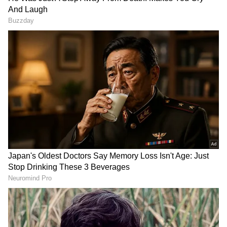
ಗಳನ್ನು ಪಡೆಯಿರಿ.
ಕಾರ್ಯಕರ್ತರು ತೋರಿದ ಪ್ರೀತಿ ವಿಶ್ವಾಸಕ್ಕೆ ನಾನು ಚಿರಋುಣಿ
ಆಗಿದ್ದೇನೆ ಎಂದು ತಿಳಿಸಿದರು.
ಕಾರ್ಯಕ್ರಮದಲ್ಲಿ ಜೆಡಿಎಸ್‌ ಜಿಲ್ಲಾಧ್ಯಕ್ಷ ಅಂಜಿನಪ್ಪ, ಪ್ರಧಾನ
ಕಾರ್ಯದರ್ಶಿ ಮಹಾಲಿಂಗಪ್ಪ, ಕೊರಟಗೆರೆ ಕಾರ್ಯಧ್ಯಕ್ಷ
ಲಕ್ಷ್ಮಣ್‌, ವಕ್ತಾರ ಲಕ್ಷ್ಮೇಶ್‌, ಯುವಾಧ್ಯಕ್ಷ ವೆಂಕಟೇಶ್‌, ಜಿಪಂ
ಸದಸ್ಯರಾದ ಶಿವರಾಮಯ್ಯ, ತಾಪಂ ಮಾಜಿ ಸದಸ್ಯ ಪ್ರಕಾಶ್‌,
ಮುಖಂಡರಾದ ಕಾಮರಾಜು, ಸಿದ್ದಮಲ್ಲಪ್ಪ, ಮಂಜುನಾಥ,
ನಾಗರಾಜು, ಕಾಂತರಾಜು, ರಮೇಶ್‌, ಶಶಿಕುಮಾರ್‌, ಪಾರುಕ್‌,
ಅಮರ್‌ ಸೇರಿದಂತೆ ಇತರರು ಇದ್ದರು.
ರೈತರಿಂದ ಕುಮಾರಣ್ಣನಿಗೆ ಅದ್ಧೂರಿ ಸ್ವಾಗತ:
ಪುರವಾರ
RECOMMENDED STORIES
ಗ್ರಾಮದ ರೈತರಿಂದ ಕಡಲೆಕಾಯಿ ಹಾರ, ಬೈರೇನಹಳ್ಳಿಯ
ಕಾರ್ಯಕರ್ತರಿಂದ ಸೇಬಿನ ಹಾರ, ಹೊಳವನಹಳ್ಳಿಯ