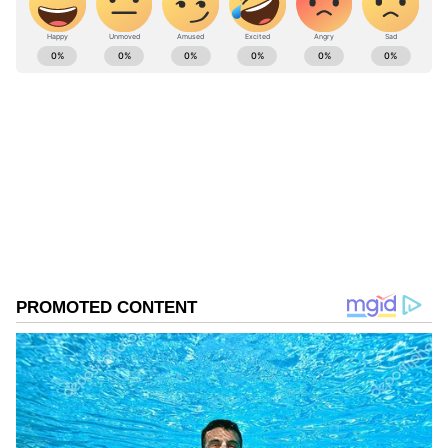
ABOUT THE AUTHOR
Govindaraj S
GS
ಏಷ್ಯಾನೆಟ್ ಸುವರ್ಣ ಡಿಜಿಟಲ್ ಕನ್ನಡ ವಿಭಾಗದಲ್ಲಿ ಉಪ ಸಂಪಾದಕ.
ಕಳೆದ 8 ವರ್ಷಗಳಿಂದ ಮಾಧ್ಯಮ ಪ್ರಪಂಚದಲ್ಲಿದ್ದೇನೆ. ಹುಟ್ಟಿ
ಬೆಳೆದಿದ್ದು ಬೆಂಗಳೂರಿನಲ್ಲಿ. ಸ್ನಾತಕೋತ್ತರ ಪದವಿಯನ್ನು ಬೆಂಗಳೂರು
ವಿಶ್ವವಿದ್ಯಾಲಯದಿಂದ ಪಡೆದಿದ್ದೇನೆ. ದೂರದರ್ಶನದಲ್ಲಿ ಇಂಟರ್ನ್‌ಶಿಪ್
ಹೆಚ್.ಡಿ. ಕುಮಾರಸ್ವಾಮಿ
ನಿರ್ವಹಣೆ. ಪ್ರಜಾವಾಣಿ ಮತ್ತು ಉದಯವಾಣಿ ಡಿಜಿಟಲ್ ವಿಭಾಗದಲ್ಲಿ
ಬರಹಗಾರ ಹಾಗೂ ಕಂಟೆಂಟ್ ಡೆವಲಪರ್ ಆಗಿ ಕೆಲಸ ಮಾಡಿದ್ದೇನೆ.
ಮನರಂಜನೆ ಸುದ್ದಿಗಳ ಬಗ್ಗೆ ತುಂಬಾ ಆಸಕ್ತಿ. ಸಿನಿಮಾ ವೀಕ್ಷಿಸುವುದು,
ಸಂಗೀತ ಕೇಳುವುದು ಮತ್ತು ಕ್ರೀಡೆ ನೆಚ್ಚಿನ ಹವ್ಯಾಸಗಳು.