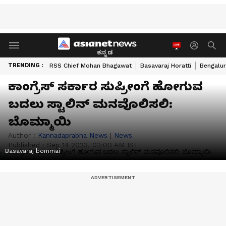
ಕನ್ನಡ
TRENDING :
RSS Chief Mohan Bhagawat
Basavaraj Horatti
Bengalur
ಕಾಂಗ್ರೆಸ್‌ ಸರ್ಕಾರ ಸುಪ್ರೀಂಗೆ ಹೋಗುವ
ಬದಲು ಸ್ಟಾಲಿನ್‌ ಮನವೊಲಿಸಲಿ:
ಬೊಮ್ಮಾಯಿ
Author :
Kannadaprabha News
|
News
Published :
Sep 14 2023, 02:00 AM IST
Basavaraj bommai