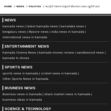
HOME
NEWS
POLITICS
ಕಾಂಗ್ರೆಸ್‌ ಸರ್ಕಾರ ಸುಪ್ರೀಂಗೆ ಹೋಗುವ ಬದಲು ಸ್ಟಾಲಿನ್‌ ಮನವೊಲಿಸಲಿ: ಬೊಮ್ಮಾಯಿ
NEWS
kannada news
latest kannada news
karnataka news
bengaluru news
Mysore news
india news in kannada
international news in kannada
ENTERTAINMENT NEWS
Kannada Cinema News
kannada movies review
sandalwood news
kannada tv shows
SPORTS NEWS
sports news in kannada
cricket news in kannada
Other Sports News in Kannada
BUSINESS NEWS
Business news in kannada
share market news in kannada
business ideas in kannada
SCIENCE & TECHNOLOGY