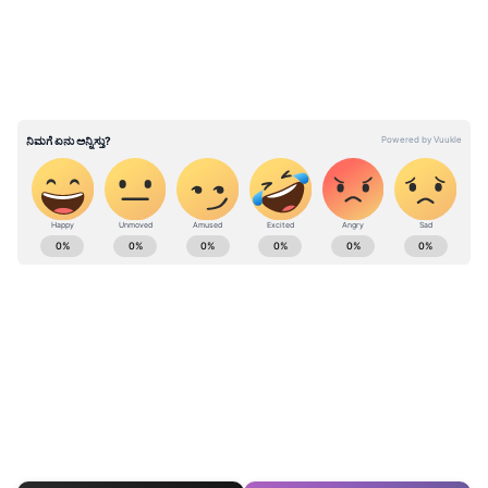
ಎಂದರು.
ತಮಿಳುನಾಡಿಗೆ ನೀರು ಹರಿಸಿದರೆ ರೈತರಿಗೆ ಅನ್ಯಾಯ
ಮಾಡಿದಂತೆ: ಬೊಮ್ಮಾಯಿ ಕಿಡಿ
ಕರ್ನಾಟಕ, ಭಾರತ (
India News
) ಮತ್ತು ಜಗತ್ತಿನ
ಕ್ಷಣಕ್ಷಣದ ಕನ್ನಡ ಸುದ್ದಿ (
Kannada News
)
ಅಪ್ಡೇಟ್‌ಗಳಿಗಾಗಿ ಏಷ್ಯಾನೆಟ್ ಸುವರ್ಣ ನ್ಯೂಸ್‌ ಫಾಲೋ
ಮಾಡಿ. ಬ್ರೇಕಿಂಗ್ ಸುದ್ದಿ (
Latest Kannada News
),
ವಿಶೇಷ ವರದಿಗಳು ಮತ್ತು ನೇರ ಪ್ರಸಾರಗಳೊಂದಿಗೆ
(
kannada news live
) ಸಂಪೂರ್ಣ ಮಾಹಿತಿ ಒಂದೇ
ಕ್ಲಿಕ್‌ನಲ್ಲಿ ಲಭ್ಯ. ಏಷ್ಯಾನೆಟ್ ಸುವರ್ಣ ನ್ಯೂಸ್ ಅಧಿಕೃತ
ಆ್ಯಪ್ ಡೌನ್‌ಲೋಡ್ ಮಾಡಿ ಹಾಗು ಎಲ್ಲಾ ಅಪ್‌ಡೇಟ್
ಗಳನ್ನು ಪಡೆಯಿರಿ.