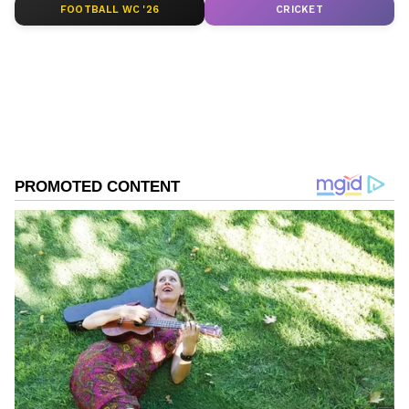
FOOTBALL WC '26
CRICKET
ABOUT THE AUTHOR
Kannadaprabha News
KN
1967ರ ನವೆಂಬರ್ 4ರಂದು ಆರಂಭವಾದ ಕನ್ನಡಪ್ರಭ ಕನ್ನಡ
ಪತ್ರಿಕೋದ್ಯಮದಲ್ಲಿಯೇ ವಿಶೇಷ ಛಾಪು ಮೂಡಿಸಿದ ಕನ್ನಡ ದಿನ
ಪತ್ರಿಕೆ. ದೇಶ, ವಿದೇಶ, ವಾಣಿಜ್ಯ, ಕ್ರೀಡೆ, ಮನೋರಂಜನೆ ಸೇರಿ
ವೈವಿಧ್ಯಮಯ ಸುದ್ದಿಗಳ ಹೂರಣ ಹೊತ್ತು ತರುವ ಕನ್ನಡಪ್ರಭ,
ಬಸವರಾಜ ಬೊಮ್ಮಾಯಿ
ಕನ್ನಡಿಗರ ಅಸ್ಮಿತೆಯ ಸಂಕೇತ. ಸದಾ ಕರುನಾಡು, ನುಡಿ, ಸಂಸ್ಕೃತಿ
ಕಾವೇರಿ ನೀರು
ಪರ ಧ್ವನಿ ಎತ್ತುವ ಕನ್ನಡಪ್ರಭ ದಿನ ಪತ್ರಿಕೆಯಲ್ಲಿ ಪ್ರಕಟಗೊಳ್ಳುವ
ಸುದ್ದಿಗಳು ಸುವರ್ಣ ನ್ಯೂಸ್ ವೆಬ್‌ಸೈಟಲ್ಲೂ ಲಭ್ಯ.