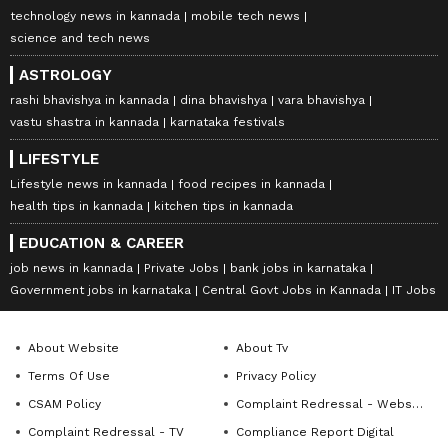
technology news in kannada
mobile tech news
science and tech news
ASTROLOGY
rashi bhavishya in kannada
dina bhavishya
vara bhavishya
vastu shastra in kannada
karnataka festivals
LIFESTYLE
Lifestyle news in kannada
food recipes in kannada
health tips in kannada
kitchen tips in kannada
EDUCATION & CAREER
job news in kannada
Private Jobs
bank jobs in karnataka
Government jobs in karnataka
Central Govt Jobs in Kannada
IT Jobs
About Website
About Tv
Terms Of Use
Privacy Policy
CSAM Policy
Complaint Redressal - Website
Complaint Redressal - TV
Compliance Report Digital