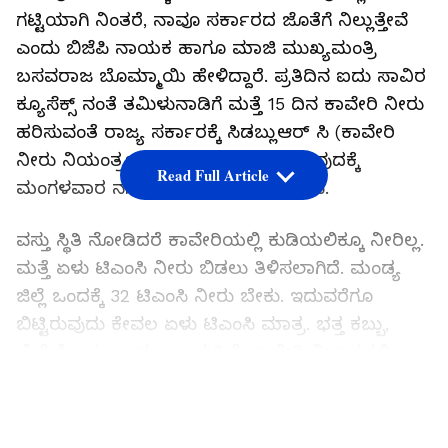
ಗಟ್ಟಿಯಾಗಿ ನಿಂತರೆ, ನಾವೂ ಸರ್ಕಾರದ ಜೊತೆಗೆ ನಿಲ್ಲುತ್ತೇವೆ
ಎಂದು ಬಿಜೆಪಿ ನಾಯಕ ಹಾಗೂ ಮಾಜಿ ಮುಖ್ಯಮಂತ್ರಿ
ಬಸವರಾಜ ಬೊಮ್ಮಾಯಿ ಹೇಳಿದ್ದಾರೆ. ಪ್ರತಿದಿನ ಐದು ಸಾವಿರ
ಕ್ಯೂಸೆಕ್ಸ್ ನಂತೆ ತಮಿಳುನಾಡಿಗೆ ಮತ್ತೆ 15 ದಿನ ಕಾವೇರಿ ನೀರು
ಹರಿಸುವಂತೆ ರಾಜ್ಯ ಸರ್ಕಾರಕ್ಕೆ ಸಿಡಬ್ಲುಆರ್ ಸಿ (ಕಾವೇರಿ
ನೀರು ನಿಯಂತ್ರಣ ಸಮಿತಿ) ಆದೇಶ ನೀಡಿರುವುದಕ್ಕೆ
Read Full Article
ಮಂಗಳವಾರ ನಗರದಲ್ಲಿ ಪ್ರತಿಕ್ರಿಯೆ ನೀಡಿದರು.
ವಸ್ತು ಸ್ಥಿತಿ ನೋಡಿದರೆ ಕಾವೇರಿಯಲ್ಲಿ ಕುಡಿಯಲಿಕ್ಕೂ ನೀರಿಲ್ಲ.
ಮತ್ತೆ ಏಳು ಟಿಎಂಸಿ ನೀರು ಬಿಡಲು ತಿಳಿಸಲಾಗಿದೆ. ಮಂಡ್ಯ
ಜಿಲ್ಲೆ ಒಂದಕ್ಕೆ 32 ಟಿಎಂಸಿ ನೀರು ಬೇಕು. ಇದುವರೆಗೂ
ಬಿಟ್ಟಿರುವುದು ಕೇವಲ ಏಳು ಟಿಎಂಸಿ ಮಾತ್ರ‌. ಭತ್ತ ಕಬ್ಬು,
ಮೆಕ್ಕೆಜೋಳ ಎಲ್ಲವೂ ಒಣಗುತ್ತಿದೆ. ಕಾವೇರಿ ವಿಚಾರದಲ್ಲಿ
ರಾಜ್ಯ ಸರ್ಕಾರ ಮೊದಲಿನಿಂದಲೂ ಎಡವುತ್ತಿದೆ‌. ಬುಧವಾರ
LATEST VIDEOS
ಕಾವೇರಿ ನೀರು ನಿರ್ವಹಣಾ ಪ್ರಾಧಿಕಾರ (ಸಿಡಬ್ಲುಎಂಎ) ಸಭೆ
ಇದೆ. ಅಲ್ಲಿ ರಾಜ್ಯ ಸರ್ಕಾರ ವಾಸ್ತವವನ್ನು ತಿಳಿಸಬೇಕು