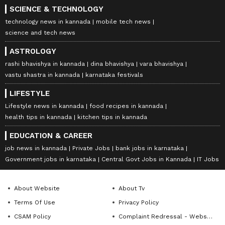
SCIENCE & TECHNOLOGY
technology news in kannada
mobile tech news
science and tech news
ASTROLOGY
rashi bhavishya in kannada
dina bhavishya
vara bhavishya
vastu shastra in kannada
karnataka festivals
LIFESTYLE
Lifestyle news in kannada
food recipes in kannada
health tips in kannada
kitchen tips in kannada
EDUCATION & CAREER
job news in kannada
Private Jobs
bank jobs in karnataka
Government jobs in karnataka
Central Govt Jobs in Kannada
IT Jobs
About Website
About Tv
Terms Of Use
Privacy Policy
CSAM Policy
Complaint Redressal - Website