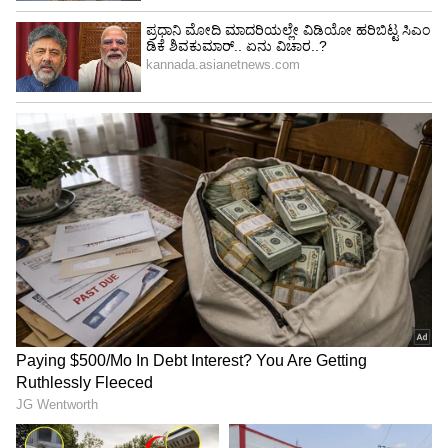
ಕೆಲಸವನ್ನು ನಾವ್ಯಾರು ನಿರೀಕ್ಷೆ ಮಾಡಿರಲಿಲ್ಲ. ಇದನ್ನು ವರಿಷ್ಠರು
ಗಮನಿಸುತ್ತಾರೆ. ನರೇಂದ್ರ ಮೋದಿ ನಾಯಕತ್ವವನ್ನು ಇಡೀ ವಿಶ್ವ
ಆನಂದ ಪಡುವಾಗ ಇಂತಹ ಒಂದು ಹೇಯ ತೀರ್ಮಾನದಿಂದ
ನಿಮಗೆ ನಾಚಿಕೆಯಾಗಬೇಕು ಎಂದರು.
ಪಕ್ಷ ತಾಯಿಯಿದ್ದಂತೆ. ಆ ತಾಯಿಯ ಗೌರವವನ್ನು
ಅಸ್ಥಿರಗೊಳಿಸಿದರೆ ಜನ ಮತ್ತು ಪಕ್ಷ ಕ್ಷಮಿಸುವುದಿಲ್ಲ. ಮೈತ್ರಿಗೆ
ಇದರಿಂದ ಯಾವುದೇ ಭಂಗ ಆಗುವುದಿಲ್ಲ.‌ ನಾಯಕತ್ವ ವಿಫಲ
ಮತ್ತೊಂದು ಮಗದೊಂದನ್ನು ನಮ್ಮ ಹೈಕಮಾಂಡ್ ತೀರ್ಮಾನ
ಮಾಡುತ್ತದೆ ಎಂದು ಹೇಳಿದರು. ರಾಜ್ಯಾಧ್ಯಕ್ಷ ಸ್ಥಾನದ ರೇಸಲ್ಲಿ
ನೀವು ಇದ್ದೀರಾ ಎಂಬ ಪ್ರಶ್ನೆಗೆ ನಾನು ಯಾವ ಪ್ರಶ್ನೆಗೂ
ಉತ್ತರಿಸುವುದಿಲ್ಲ. ಅದು ಭಗವಂತನ ಇಚ್ಛೆ. ಹೈಕಮಾಂಡ್
ತೀರ್ಮಾನ ಎಂದು ನಕ್ಕು ಸುಮ್ಮನಾದರು.