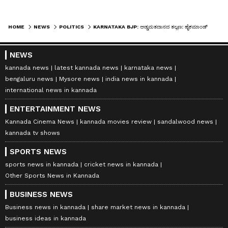
HOME
NEWS
POLITICS
KARNATAKA BJP: ಅಡ್ಡಮತದಾನದ ತಲ್ಲಣ: ಹೈಕಮಾಂಡ್ ಅಂಗಳಕ್ಕೆ ರಾಜ್ಯ ಬಿಜೆಪಿ ನಾಯಕರು
NEWS
kannada news
latest kannada news
karnataka news
bengaluru news
Mysore news
india news in kannada
international news in kannada
ENTERTAINMENT NEWS
Kannada Cinema News
kannada movies review
sandalwood news
kannada tv shows
SPORTS NEWS
sports news in kannada
cricket news in kannada
Other Sports News in Kannada
BUSINESS NEWS
Business news in kannada
share market news in kannada
business ideas in kannada