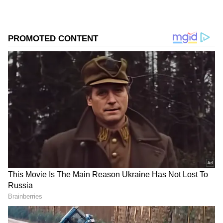
Related Articles
ವಿಧಾನಪರಿಷತ್ ಚುನಾವಣೆ: ಬಿಜೆಪಿ, ಕಾಂಗ್ರೆಸ್‌ನಲ್ಲಿ
ಟಿಕೆಟ್‌ಗಾಗಿ ಪಟ್ಟು, ಹೈಕಮಾಂಡ್‌ಗೆ ಇಕ್ಕಟ್ಟು
MLC Election: ವಿಧಾನಪರಿಷತ್ ಚುನಾವಣೆ ಸಂಬಂಧ
ಬಿಎಸ್‌ವೈ ಫೋನ್, ಎಚ್‌ಡಿಕೆ ಹೊಸ ಬಾಂಬ್
DOWNLOAD APP