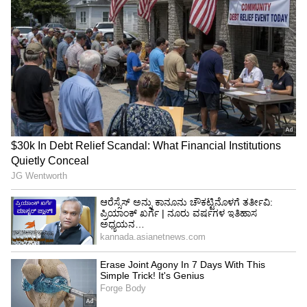
ಟ್ರಂಪ್ ಐತಿಹಾಸಿಕ ಒಪ್ಪಂದ | India US
Trade Deal | Party Rounds
ಅಡ್ಡಮತದಾನ ಮಾಡಿದವರಿಗೆ ನಾಚಿಕೆ ಆಗಬೇಕು:
ಸೋಮಣ್ಣ
ತುಮಕೂರು: ರಾಜ್ಯದಲ್ಲಿ ಅಡ್ಡ ಮತದಾನ ಆಗಿರುವ ವಿಚಾರದ
ಬಗ್ಗೆ ನನಗೆ ಪೂರ್ಣ ಮಾಹಿತಿ ಇಲ್ಲ ಎಂದು ಕೇಂದ್ರ ಸಚಿವ
ವಿ.‌ಸೋಮಣ್ಣ ತಿಳಿಸಿದ್ದಾರೆ. ತುಮಕೂರಿನಲ್ಲಿ
ಸುದ್ದಿಗಾರರೊಂದಿಗೆ ಮಾತನಾಡಿ, ಈ ಸಂಬಂಧ ನಾನು ಯಾರ
ಜೊತೆಯೂ ಮಾತನಾಡಿಲ್ಲ. ರಾಷ್ಟ್ರಕ್ಕೆ ಬಿಜೆಪಿಯ ಕೊಡುಗೆ
ಬಹಳಷ್ಟಿರುವುದು ಇಡೀ ವಿಶ್ವಕ್ಕೆ ಗೊತ್ತು. ಕರ್ನಾಟಕದಲ್ಲಿ ಇದ್ದ
ನಮ್ಮ ಶಾಸಕರು ಈ ಪರಿಸ್ಥಿತಿ ಅರ್ಥ ಮಾಡಿಕೊಳ್ಳದೇ ಅಡ್ಡ
ಮತದಾನ ಮಾಡಿರುವುದು ಪಾಪದ ಕೆಲಸ. ಆ ಪಾಪದ