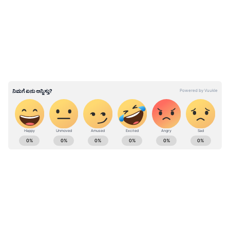
ಸಿದ್ಧಪಡಿಸಿಕೊಂಡಿದ್ದು, ವರಿಷ್ಠರಿಗೆ ಸಲ್ಲಿಸಲಿದ್ದಾರೆ ಎಂದು
ಮೂಲಗಳು ತಿಳಿಸಿವೆ.
ABOUT THE AUTHOR
Kannadaprabha News
KN
1967ರ ನವೆಂಬರ್ 4ರಂದು ಆರಂಭವಾದ ಕನ್ನಡಪ್ರಭ ಕನ್ನಡ
ಪತ್ರಿಕೋದ್ಯಮದಲ್ಲಿಯೇ ವಿಶೇಷ ಛಾಪು ಮೂಡಿಸಿದ ಕನ್ನಡ ದಿನ
ಪತ್ರಿಕೆ. ದೇಶ, ವಿದೇಶ, ವಾಣಿಜ್ಯ, ಕ್ರೀಡೆ, ಮನೋರಂಜನೆ ಸೇರಿ
ವೈವಿಧ್ಯಮಯ ಸುದ್ದಿಗಳ ಹೂರಣ ಹೊತ್ತು ತರುವ ಕನ್ನಡಪ್ರಭ,
ಕರ್ನಾಟಕ ರಾಜಕೀಯ
ಕನ್ನಡಿಗರ ಅಸ್ಮಿತೆಯ ಸಂಕೇತ. ಸದಾ ಕರುನಾಡು, ನುಡಿ, ಸಂಸ್ಕೃತಿ
ಬಿಜೆಪಿ
ಆರ್. ಅಶೋಕ್
ಬಿ. ವೈ. ವಿಜಯೇಂದ್ರ
ಪರ ಧ್ವನಿ ಎತ್ತುವ ಕನ್ನಡಪ್ರಭ ದಿನ ಪತ್ರಿಕೆಯಲ್ಲಿ ಪ್ರಕಟಗೊಳ್ಳುವ
ಸುದ್ದಿಗಳು ಸುವರ್ಣ ನ್ಯೂಸ್ ವೆಬ್‌ಸೈಟಲ್ಲೂ ಲಭ್ಯ.