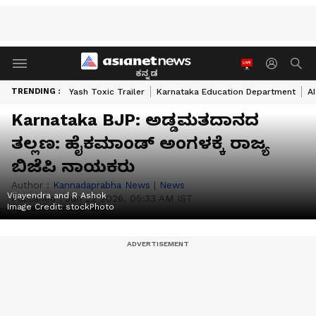
ಕನ್ನಡ
TRENDING :
Yash Toxic Trailer
Karnataka Education Department
A
Karnataka BJP: ಅಡ್ಡಮತದಾನದ
ತಲ್ಲಣ: ಹೈಕಮಾಂಡ್ ಅಂಗಳಕ್ಕೆ ರಾಜ್ಯ
ಬಿಜೆಪಿ ನಾಯಕರು
Author :
Kannadaprabha News
|
News
Vijayendra and R Ashok
Published :
Jun 22 2026, 05:33 AM IST
Image Credit:
stockPhoto