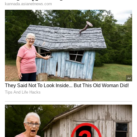
LATEST VIDEOS
"ರಾಜಕೀಯ ಬೇಡ, ಸಿನಿಮಾನೇ ಪ್ರಾಣ":
ಕನಕೋತ್ಸವದಲ್ಲಿ ರಿಷಬ್ ಶೆಟ್ಟಿ | Rishab
Shetty speech | Suvarna News
ಶೇ.50 ರಿಂದ ಶೇ.18 ಕ್ಕೆ TAX ಇಳಿಕೆ: ಮೋದಿ-
ಟ್ರಂಪ್ ಐತಿಹಾಸಿಕ ಒಪ್ಪಂದ | India US
Trade Deal | Party Rounds