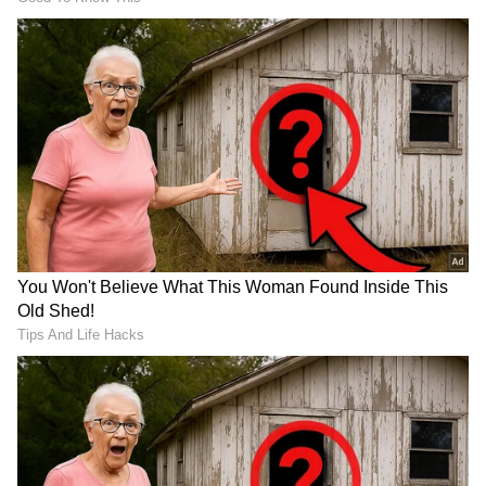
ರಾಯಚೂರು: ಬೆಳಗ್ಗೆ 11 ಕ್ಕೆ ನಡೆಯಬೇಕಿದ್ದ ಗ್ಯಾರಂಟಿ
ಸಮಾವೇಶ 1 ಗಂಟೆಯಾದ್ರೂ ಸಿಎಂ, ಡಿಸಿಎಂ ಸುಳಿವಿಲ್ಲ!
RECOMMENDED STORIES