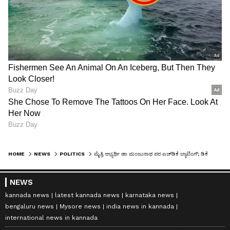
HOME
NEWS
POLITICS
ಮೈತ್ರಿ ಅಭ್ಯರ್ಥಿ ಡಾ ಮಂಜುನಾಥ ಪರ ಎಚ್‌ಡಿಕೆ ಬ್ಯಾಟಿಂಗ್; ಡಿಕೆ ಸುರೇಶ್‌ಗೆ ಕೊಟ್ಟ ಎಚ್ಚರಿಕೆ ಏನು?
NEWS
kannada news
latest kannada news
karnataka news
bengaluru news
Mysore news
india news in kannada
international news in kannada