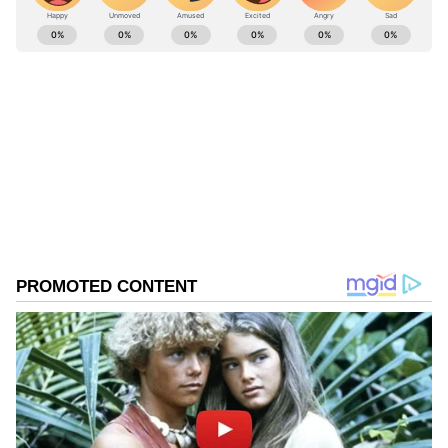
ABOUT THE AUTHOR
Ravi Janekal
RJ
ಪ್ರಸ್ತುತ, ಏಷಿಯಾನೆಟ್ ಸುವರ್ಣನ್ಯೂಸ್‌ನಲ್ಲಿ ಉಪ ಸಂಪಾದಕ.
ಪತ್ರಿಕೋದ್ಯಮದಲ್ಲಿ 8 ವರ್ಷಗಳ ಅನುಭವ. ವಾರ್ತಾ ಮತ್ತು
ಸಾರ್ವಜನಿಕ ಸಂಪರ್ಕ ಇಲಾಖೆಯಲ್ಲಿ ನ್ಯೂಸ್ ಮಾನಿಟರಿಂಗ್ ಆಗಿ
ಹಲವು ವರ್ಷಗಳ ಸೇವೆ, ಕೊರೊನಾ ವಾರಿಯರ್ಸ್ ಅವಾರ್ಡ್,
ಬೆಂಗಳೂರು
ಮೂಲತಃ ರಾಯಚೂರು ಜಿಲ್ಲೆಯ ಜಾನೇಕಲ್ ಗ್ರಾಮದವರಾದ ಇವರು
ಹೆಚ್.ಡಿ. ಕುಮಾರಸ್ವಾಮಿ
ಓದು, ಬರೆವಣಿಗೆ ಮತ್ತು ಸಾಹಿತ್ಯಾಸಕ್ತರು.