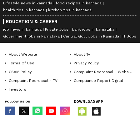
Lifestyle news in kannada
food recipes in kannada
health tips in kannada
kitchen tips in kannada
EDUCATION & CAREER
job news in kannada
Private Jobs
bank jobs in karnataka
Government jobs in karnataka
Central Govt Jobs in Kannada
IT Jobs
About Website
About Tv
Terms Of Use
Privacy Policy
CSAM Policy
Complaint Redressal - Website
Complaint Redressal - TV
Compliance Report Digital
Investors
FOLLOW US ON
DOWNLOAD APP
© Copyright 2026 Asianxt Digital Technologies Private Limited (Formerly
known as Asianet News Media & Entertainment Private Limited) | All Rights
Reserved