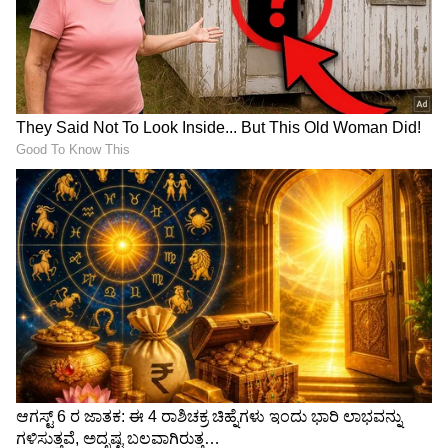
ಮಂತ್ರಿಗಿರಿ ಸಿಗದ್ದಕ್ಕೆ ನೋವಿಲ್ಲ,
ಮಂತ್ರಿಗಿರಿ ಅಸಮಾಧಾನ ಶಮನಕ್ಕೆ
ಹೀಗ್ಯಾಕೆ ಮಾಡಿದರೆಂಬ ಬೇಸರ:
ಅಖಾಡಕ್ಕಿಳಿದ ಟ್ರಬಲ್ ಶೂಟರ್
ಇಂಡಿ ಶಾಸಕ
ಸಿಎಂ ಡಿ.ಕೆ.ಶಿವಕುಮಾರ್,
ಯಶವಂತರಾಯಗೌಡ ಪಾಟೀಲ
ಚಕ್ರಾಯುಧ ಕೆಳಗಿಳಿಸ್ತಾರ ಕೃಷ್ಣಪ್ಪ!
ರಾಜೀನಾಮೆ ವಾಪಸ್ ಪಡೆದ
CM ಡಿಕೆ ಶಿವಕುಮಾರ್‌ಗೆ MB
ಶಾಸಕ ಯಶವಂತರಾಯಗೌಡ
ಪಾಟೀಲರನ್ನು ಸಚಿವರಾಗಿಸೋ
ಪಾಟೀಲ್; ಸಚಿವ ಸಂಪುಟ
ಮನಸ್ಸಿರಲಿಲ್ಲ: ಶಾಸಕ ಯತ್ನಾಳ
ವಿಸ್ತರಣೆ ಪ್ರಹಸನಕ್ಕೆ ತೆರೆ!