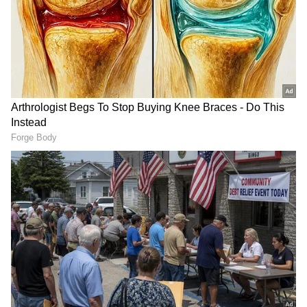
RECOMMENDED STORIES
ಎಸ್‌ಐಆರ್ ನಿಯಮ
ಮನೆಯಲ್ಲೇ ಕುಳಿತು SIR ಫಾರ್ಮ್​
ಉಲ್ಲಂಘಿಸಿದರೆ ಕಾನೂನು
ತುಂಬೋದು ಹೇಗೆ? ಮತದಾರರ
ಹೋರಾಟಕ್ಕೆ ಮುಂದಾಗುತ್ತಾ
ಪರಿಷ್ಕರಣೆಯ ಹಂತ ಹಂತದ
ಸರ್ಕಾರ; ಪ್ರಿಯಾಂಕ್ ಖರ್ಗೆ
ಮಾಹಿತಿ
ಹೇಳಿದ್ದಿಷ್ಟೇ!
ಅಂದು ಸಂಜೆ ರಾಜ್ ಕುಮಾರ್ ಮತ್ತು ಪಾರ್ವತಮ್ಮ ದಂಪತಿ,