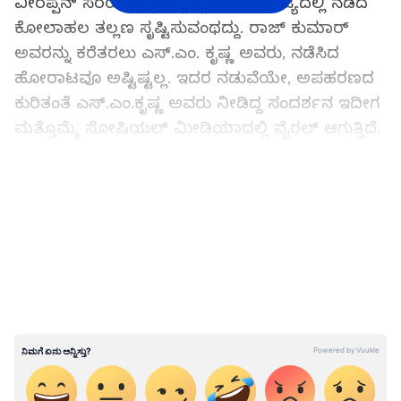
ವೀರಪ್ಪನ್‌ ಸೆರೆಯಾಗಿದ್ದ ಇದ್ದದ್ದು, ಅಂದು ರಾಜ್ಯದಲ್ಲಿ ನಡೆದ
ಕೋಲಾಹಲ ತಲ್ಲಣ ಸೃಷ್ಟಿಸುವಂಥದ್ದು. ರಾಜ್ ಕುಮಾರ್‍‌
ಅವರನ್ನು ಕರೆತರಲು ಎಸ್.ಎಂ. ಕೃಷ್ಣ ಅವರು, ನಡೆಸಿದ
ಹೋರಾಟವೂ ಅಷ್ಟಿಷ್ಟಲ್ಲ. ಇದರ ನಡುವೆಯೇ, ಅಪಹರಣದ
ಕುರಿತಂತೆ ಎಸ್‌.ಎಂ.ಕೃಷ್ಣ ಅವರು ನೀಡಿದ್ದ ಸಂದರ್ಶನ ಇದೀಗ
ಮತ್ತೊಮ್ಮೆ ಸೋಷಿಯಲ್‌ ಮೀಡಿಯಾದಲ್ಲಿ ವೈರಲ್‌ ಆಗುತ್ತಿದೆ.
ಸಮಗ್ರ ಸುದ್ದಿ ಮೂಲವನ್ನಾಗಿ asianet suvarna news ಅನ್ನು
ಆಯ್ಕೆ ಮಾಡಿಕೊಳ್ಳಿ
LATEST VIDEOS
ರಾಜ್‌ಕುಮಾರ್‍‌ ಅವರ ಅಪಹರಣದ ಸಂದೇಹ ಮೊದಲೇ
ರಾಜ್ಯ ಸರ್ಕಾರಕ್ಕೆ ಇದ್ದ ಕಾರಣ, ಅವರಿಗೆ ಮೊದಲೇ ಸರ್ಕಾರದ
ವತಿಯಿಂದ ತಿಳಿವಳಿಕೆ ಕೊಡಲಾಗಿತ್ತು. ಎಲ್ಲಿಯೇ ಹೋದರೂ
ಸರ್ಕಾರಕ್ಕೆ ತಿಳಿಸಿಯೇ ಹೋಗಬೇಕು ಎಂದು ಹೇಳಲಾಗಿತ್ತು.
ಅದನ್ನು ಅವರು ಪಾಲಿಸುತ್ತಿದ್ದರು. ಇದೇ ಕಾರಣಕ್ಕೆ ಅವರು
ಹೋದ ಕಡೆಗಳಲ್ಲಿ ಸರ್ಕಾರವೇ ಪೊಲೀಸ್‌ ಭದ್ರತೆಯನ್ನು
ನೀಡುತ್ತಿತ್ತು. ಆದರೆ ಅಂದು ಮಾತ್ರ ಅದ್ಯಾಕೋ