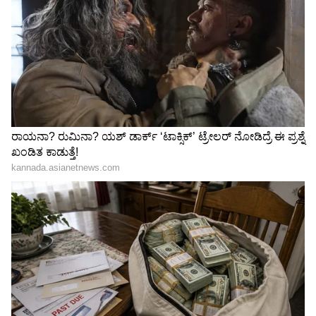
LATEST VIDEOS
"ರಾಜಕೀಯ ಬೇಡ, ಸಿನಿಮಾನೇ ಪ್ರಾಣ":
ಕನಕೋತ್ಸವದಲ್ಲಿ ರಿಷಬ್ ಶೆಟ್ಟಿ | Rishab
Shetty speech | Suvarna News
ಶೇ.50 ರಿಂದ ಶೇ.18 ಕ್ಕೆ TAX ಇಳಿಕೆ: ಮೋದಿ-
ಟ್ರಂಪ್ ಐತಿಹಾಸಿಕ ಒಪ್ಪಂದ | India US
Trade Deal | Party Rounds