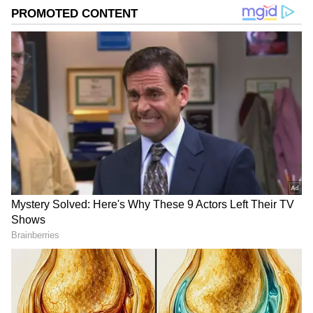
ಲಭಿಸಿವೆ. ಚೀನಾದಲ್ಲಿ ನಡೆದ ಭಾರತ ಮಟ್ಟದ ಯುವ ನಿಯೋಗದಲ್ಲಿ
ಮಾಧ್ಯಮ ಕ್ಷೇತ್ರದಿಂದ ಪ್ರತಿನಿಧಿಯಾಗಿ ಆಯ್ಕೆ. ವಿಜಯವಾಣಿಯಲ್ಲಿ
ಕೆಲಸ ಮಾಡಿ ಈಗ ದೂರದರ್ಶನ ಚಂದನದಲ್ಲಿ ಮತ್ತು ಏಷ್ಯಾನೆಟ್​
ಸುವರ್ಣದಲ್ಲಿ ಫ್ರೀಲ್ಯಾನ್ಸರ್​ ಆಗಿ ಕೆಲಸ ನಿರ್ವಹಣೆ.
DOWNLOAD APP