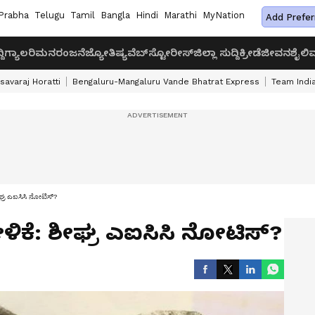
Prabha
Telugu
Tamil
Bangla
Hindi
Marathi
MyNation
Add Prefer
ದಿ
ಗ್ಯಾಲರಿ
ಮನರಂಜನೆ
ಜ್ಯೋತಿಷ್ಯ
ವೆಬ್‌ಸ್ಟೋರೀಸ್
ಜಿಲ್ಲಾ ಸುದ್ದಿ
ಕ್ರೀಡೆ
ಜೀವನಶೈಲಿ
ವ
savaraj Horatti
Bengaluru-Mangaluru Vande Bhatrat Express
Team India
ೀಘ್ರ ಎಐಸಿಸಿ ನೋಟಿಸ್‌?
ಹೇಳಿಕೆ: ಶೀಘ್ರ ಎಐಸಿಸಿ ನೋಟಿಸ್‌?