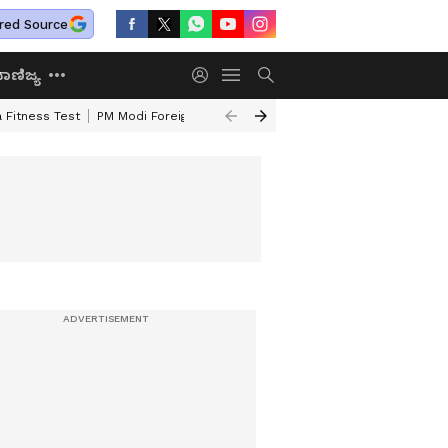
red Source
ಾಣಿಜ್ಯ
 Fitness Test
PM Modi Foreign Travel Expenditure
Valmiki Corporatio