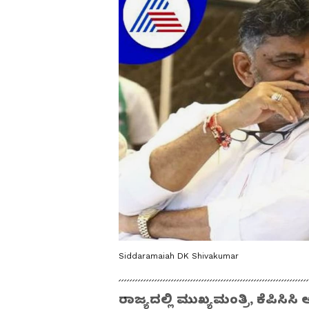
Siddaramaiah DK Shivakumar
ರಾಜ್ಯದಲ್ಲಿ ಮುಖ್ಯಮಂತ್ರಿ, ಕೆಪಿಸಿಸ