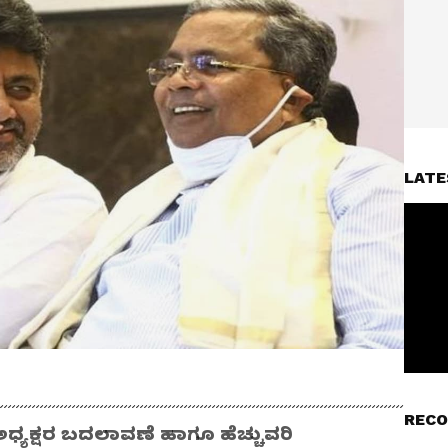
LATE
RECO
ಿ ಅಧ್ಯಕ್ಷರ ಬದಲಾವಣೆ ಹಾಗೂ ಹೆಚ್ಚುವರಿ