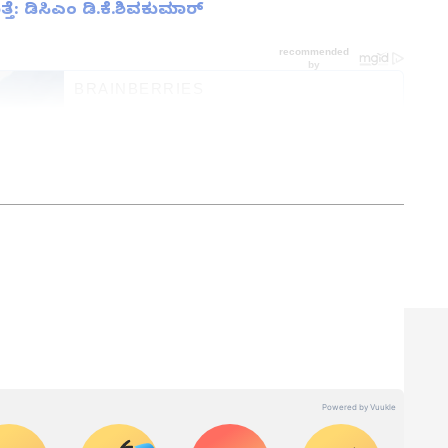
ೆ: ಡಿಸಿಎಂ ಡಿ.ಕೆ.ಶಿವಕುಮಾರ್
ತ್ತು ಜಗತ್ತಿನ ಕ್ಷಣಕ್ಷಣದ ಕನ್ನಡ ಸುದ್ದಿ (
Kannada
್ ಸುವರ್ಣ ನ್ಯೂಸ್‌ ಫಾಲೋ ಮಾಡಿ. ಬ್ರೇಕಿಂಗ್ ಸುದ್ದಿ
ಷ ವರದಿಗಳು ಮತ್ತು ನೇರ ಪ್ರಸಾರಗಳೊಂದಿಗೆ (
kannada
ಕ್ಲಿಕ್‌ನಲ್ಲಿ ಲಭ್ಯ. ಏಷ್ಯಾನೆಟ್ ಸುವರ್ಣ ನ್ಯೂಸ್
ಾಗು ಎಲ್ಲಾ ಅಪ್‌ಡೇಟ್ ಗಳನ್ನು ಪಡೆಯಿರಿ.
ನ್ನಡಪ್ರಭ ಕನ್ನಡ ಪತ್ರಿಕೋದ್ಯಮದಲ್ಲಿಯೇ ವಿಶೇಷ ಛಾಪು
ವಿದೇಶ, ವಾಣಿಜ್ಯ, ಕ್ರೀಡೆ, ಮನೋರಂಜನೆ ಸೇರಿ ವೈವಿಧ್ಯಮಯ ಸುದ್ದಿಗಳ
ಡಿಗರ ಅಸ್ಮಿತೆಯ ಸಂಕೇತ. ಸದಾ ಕರುನಾಡು, ನುಡಿ, ಸಂಸ್ಕೃತಿ ಪರ ಧ್ವನಿ
ಯತೆಯಿದೆ. ಪ್ರಭಾವಿ ಸಚಿವರು, ಹಿರಿಯ ಶಾಸಕರು ಹೇಳಿಕೆ
ಪ್ರಕಟಗೊಳ್ಳುವ ಸುದ್ದಿಗಳು ಸುವರ್ಣ ನ್ಯೂಸ್ ವೆಬ್‌ಸೈಟಲ್ಲೂ ಲಭ್ಯ.