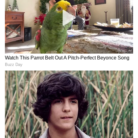
Live
ಸೇರಿದಂತೆ ಟೀಂ ಇಂಡಿಯಾದ ಬ್ರೇಕಿಂಗ್ ಸುದ್ದಿ
864 ಅಂದರೆ ಒಂದು ಕಾಲಿನ ಚಲನೆಯಲ್ಲಿ ಸಮಸ್ಯೆಯಿದ್ದರೆ
(
Cricket News in Kannada
), ವಿಶೇಷ ವರದಿಗಳು
ಅಥವಾ ಮೊಣಕಾಲಿನ ಕೆಳಗೆ ಒಂದು/ಎರಡು ಕಾಲು
ಮತ್ತು ನೇರ ಪ್ರಸಾರಗಳೊಂದಿಗೆ ಸಂಪೂರ್ಣ ಮಾಹಿತಿ
ತುಂಡಾಗಿರುವ ಕ್ರೀಡಾ ಪಟುಗಳು ಸ್ಪರ್ಧಿಸುವ ವಿಭಾಗ. ಆದರೆ
ನಿಮ್ಮ ಒಂದೇ ಕ್ಲಿಕ್‌ನಲ್ಲಿ ಲಭ್ಯ. ಏಷ್ಯಾನೆಟ್ ಸುವರ್ಣ
ಪ್ರವೀಣ್ 844 ವಿಭಾಗಕ್ಕೆ ಸೇರುತ್ತಾರೆ. ಅಂದರೆ ಕಾಲಿನ ಕೆಳ
ನ್ಯೂಸ್ ಅಧಿಕೃತ ಆ್ಯಪ್ ಡೌನ್‌ಲೋಡ್ ಮಾಡಿ ಹಾಗೂ
ಎಲ್ಲಾ ಅಪ್‌ಡೇಟ್ ಗಳನ್ನು ಪಡೆಯಿರಿ.
ಭಾಗದ ಚಲನೆಯಲ್ಲಿ ಸಮಸ್ಯೆಯಿರುವ ಕ್ರೀಡಾಪ ಟುಗಳು
ಸ್ಪರ್ಧಿಸುವ ವಿಭಾಗ. ಈ ಎರಡೂ ವಿಭಾಗಗಳ ಸ್ಪರ್ಧೆ ಒಟ್ಟಿಗೇ
ನಡೆಯುತ್ತದೆ.
ಸೆಮಾ ಹೊಕಾಟೊಗೆ ಶಾಟ್‌ಪುಟ್ ಕಂಚು