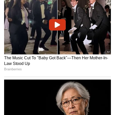
ಕನಕೋತ್ಸವದಲ್ಲಿ ರಿಷಬ್ ಶೆಟ್ಟಿ | Rishab
Shetty speech | Suvarna News
ಶೇ.50 ರಿಂದ ಶೇ.18 ಕ್ಕೆ TAX ಇಳಿಕೆ: ಮೋದಿ-
ಟ್ರಂಪ್ ಐತಿಹಾಸಿಕ ಒಪ್ಪಂದ | India US
Trade Deal | Party Rounds