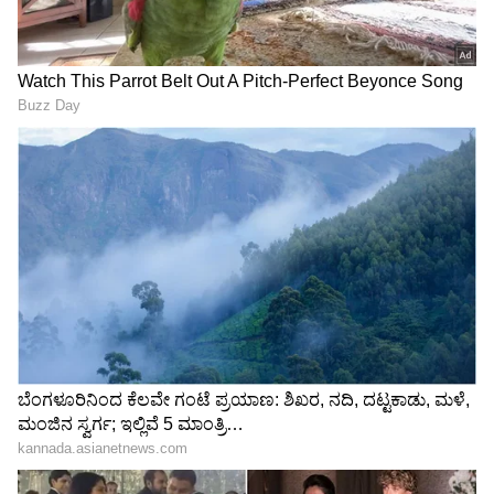
ಸಾಲು ಸಾಲು ಸೋಲು...
ಯಶ್‌ ‘ಟಾಕ್ಸಿಕ್‌’ ನೋಡಿ ಫ್ಯಾನ್ಸ್‌
ಅರುಣಾಚಲಕ್ಕೆ ಹೋದ ನಟಿ
ಫಿದಾ: ನೆಟ್ಟಿಗರು ಮಾತ್ರ ‘KGF on
ಶ್ರೀಲೀಲಾ: ವಿಶೇಷ ಪೂಜೆ,
Steroids’ ಅಂತಿದ್ದಾರೆ!
ಅಷ್ಟಕ್ಕೂ ಏನಾಯ್ತು?
ನಿರ್ದೇಶಕಿ ಗೀತೂ ಮೋಹನ್‌ದಾಸ್
ರಾಕಿ ಬಳಗಕ್ಕೆ ಯಶ್‌ 'ರಾಕಿಂಗ್‌'
ಕಣ್ಣೀರು ಹಾಕಿದ್ದೇಕೆ? ಟಾಕ್ಸಿಕ್
ಗಿಫ್ಟ್‌..: 'ಟಾಕ್ಸಿಕ್‌' ಬಗ್ಗೆ ಮೊದಲ
'ಸ್ಪೆಷಲ್ ಲೇಡೀಸ್' ನಾಯಕಿಯರು
ಬಾರಿಗೆ ಮೌನ ಮುರಿದ 'ಅಣ್ತಮ್ಮ'
ಹೇಳಿದ್ದೇನು?
LATEST VIDEOS
"ರಾಜಕೀಯ ಬೇಡ, ಸಿನಿಮಾನೇ ಪ್ರಾಣ":