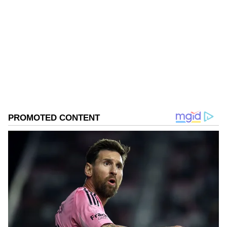
Shriram Bhat
SB
ಏಷ್ಯಾನೆಟ್ ಸುವರ್ಣನ್ಯೂಸ್.ಕಾಮ್‌ನಲ್ಲಿ ಉಪ ಸಂಪಾದಕ. ಸಿನಿಮಾ,
ಲೈಫ್‌ಸ್ಟೈಲ್, ರಾಜಕೀಯ ಸುದ್ದಿಗಳ ಬಗ್ಗೆ ಹೆಚ್ಚಿನ ಗಮನ
ನೀಡುತ್ತಿದ್ದೇನೆ. ಇಂಡಿಯನ್ ಎಕ್ಸ್‌ಪ್ರೆಸ್‌, ಒನ್‌ ಇಂಡಿಯಾ ಕನ್ನಡ
ಹಾಗೂ ವಿಜಯ ಕರ್ನಾಟಕ ವೆಬ್‌ನಲ್ಲಿ ಕೆಲಸ ಮಾಡಿದ ಅನುಭವವಿದೆ.
ಮನರಂಜನಾ ಸುದ್ದಿ
ಕಳೆದ 15 ವರ್ಷಗಳಿಂದ ನಿರಂತರ ಬರವಣಿಗೆ ಉದ್ಯೋಗದಲ್ಲಿದ್ದೇನೆ.
ನಾಗ ಚೈತನ್ಯ
ಸುದ್ದಿ ಮಾಧ್ಯಮವಲ್ಲದೇ ಮನರಂಜನಾ ಮಾಧ್ಯಮದಲ್ಲೂ ಕೆಲಸ
ಮಾಡಿದ್ದೇನೆ. ಉತ್ತರ ಕನ್ನಡ ಜಿಲ್ಲೆ ಶಿರಸಿ ಹುಟ್ಟೂರು. ಕರ್ನಾಟಕ
ವಿಶ್ವವಿದ್ಯಾಲಯ, ಧಾರವಾಡದಿಂದ ಕಲಾ ವಿಭಾಗದಲ್ಲಿ ಪದವಿ
Related Articles
ಪಡೆದಿದ್ದೇನೆ. ಸಾಮಾಜಿಕ ಕಳಕಳಿಗೆ ಹೆಚ್ಚಿನ ಆದ್ಯತೆ, ಮಾನವೀಯತೆಗೆ
ಮೊದಲ ಪ್ರಾಶಸ್ತ್ಯ.
ಸಮಂತಾ ನೆಮ್ಮದಿಗೆ ಸಿಕ್ಕಿದೆಯಾ ಆ ಗಟ್ಟಿ ಭುಜ? ಹೊಸ
ಬದುಕಿಗೆ ಸಜ್ಜಾದ್ರಾ ನಾಗಚೈತನ್ಯ ಮಾಜಿ ಪತ್ನಿ?
ನಾಗಚೈತನ್ಯ ಜೊತೆ ನಾನು ಕಾಣಿಸ್ಕೊಳ್ಳಲ್ಲ ಕಣ್ರೀ.., ನೀವು
ಏನ್‌ ಬೇಕಿದ್ರೂ ನಿರೀಕ್ಷೆ ಇಟ್ಕೊಂಡಿರಿ..: Actress
Samantha