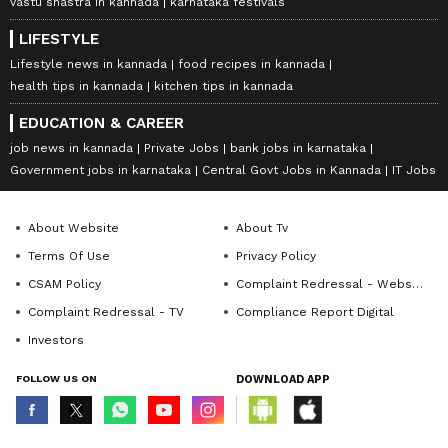
vastu shastra in kannada
karnataka festivals
LIFESTYLE
Lifestyle news in kannada
food recipes in kannada
health tips in kannada
kitchen tips in kannada
EDUCATION & CAREER
job news in kannada
Private Jobs
bank jobs in karnataka
Government jobs in karnataka
Central Govt Jobs in Kannada
IT Jobs
About Website
About Tv
Terms Of Use
Privacy Policy
CSAM Policy
Complaint Redressal - Website
Complaint Redressal - TV
Compliance Report Digital
Investors
FOLLOW US ON
DOWNLOAD APP