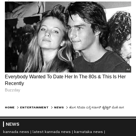
HOME
ENTERTAINMENT
NEWS
ಹೊಸ ಸಿನಿಮಾ ಬಗ್ಗೆ ಸರ್ದಾರ್ ಡೈರೆಕ್ಟರ್ ಜೊತೆ ನಾಗಚೈತನ್ಯ ಚರ್ಚೆ, ಏನಿದು ಹೊಸ ಸುದ್ದಿ!
NEWS
kannada news
latest kannada news
karnataka news