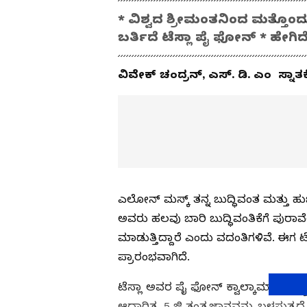
* ವಿಶ್ವದ ಶ್ರೀಮಂತನಿಂದ ಮತ್ತೊಂದ
ಬರ್ತಿದೆ ಟೆಸ್ಲಾ ಪೈ ಫೋನ್ * ಹೇಗಿ
ವಿವೇಕ್ ಚಂದ್ರನ್, ಎಸ್. ಡಿ. ಎಂ ಸ್ನಾತ
ಎಲೋನ್ ಮಸ್ಕ್ ತನ್ನ ಬುದ್ಧಿವಂತ ಮತ್ತು ಹುಚ್ಚ
ಅವರು ಹಲವು ಬಾರಿ ಬುದ್ಧಿವಂತಿಕೆಗೆ ಪುರಾ
ಮಾಡುತ್ತಿದ್ದಾರೆ ಎಂದು ವದಂತಿಗಳಿವೆ. ಈಗ ಟ
ಪ್ರಾರಂಭವಾಗಿದೆ.
ಟೆಸ್ಲಾ ಅವರ ಪೈ ಫೋನ್ ಕ್ವಾಲ್ಕಾಮ್ ಸ್ನಾಪ್
ಆಧಾರಿತ 5 ಜಿ ತಂತ್ರಜ್ಞಾನವನ್ನು ಬಳಸುತ್ತ