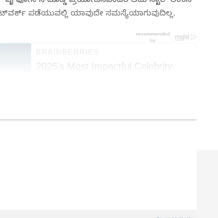
್‌ವರ್ಕ್ ಪಡೆಯುವಲ್ಲಿ ಯಾವುದೇ ಸಮಸ್ಯೆಯಾಗುವುದಿಲ್ಲ.
 ಸೈಬರ್‌ ಭದ್ರತೆ ಮತ್ತು
ವಿಜ್ಞಾನ
ದ ಪ್ರಗತಿಯವರೆಗೆ
ews in Kannada
) ಬಗ್ಗೆ ನಿರಂತರವಾದ ಅಪ್‌ಡೇಟ್‌.
ಮಾತುಗಳು, ವಿವರವಾದ ಮಾಹಿತಿ ಮತ್ತು ಬ್ರೇಕಿಂಗ್ ನ್ಯೂಸ್‌
ರ್ಣ ನ್ಯೂಸ್‌. ಹೊಸ
ಗ್ಯಾಜೆಟ್‌
ರಿಲೀಸ್‌ ಆಯ್ತಾ? ಹೊಸ
ಷ್ಯವನ್ನು ಬದಲಿಸುವ ಟೆಕ್‌ ಪಾಲಿಸಿ ಯಾವುದು? ಇವುಗಳ
ಕ್ಸ್‌ಪ್ಲೇನರ್ಸ್‌ ಹಾಗೂ ಗ್ಯಾಜೆಟ್‌ ಡೆಮೋ ವಿಡಿಯೋಗಳು