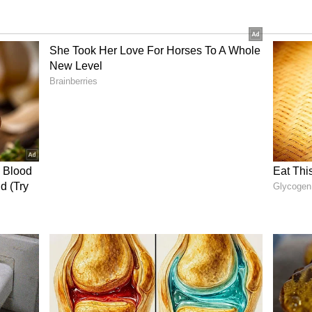
ನ್ ಮಸ್ಕ್ ಅವರ ಅಭಿಪ್ರಾಯಕ್ಕೆ ನಾನು ಕೂಡ ಕುತೂಹಲದಿಂದ
ಧ್ಯವಾದುದು ಯಾವುದು ಇಲ್ಲ ಎಂದು ತನ್ನ ಜೀವನದ ಸಾಧನೆಗಳ
ಎಲೋನ್ ಮಸ್ಕ್ ಒಬ್ಬರು. ಇವರು ಹಲವು ಭವಿಷ್ಯದ ಪರಿಕಲ್ಪನೆಗಳು
 ಸತ್ಯವೆಂದು ಸಾಧಿಸಿ ತೊರಿಸಿದ ವ್ಯಕ್ತಿತ್ವ ಇವರದು. ಅವುಗಳಲ್ಲಿ
ವಸಾಹತಿಗೆ ತಯಾರಾದ ಸ್ಪೇಸ್‌ಎಕ್ಸ್ ಫಾಲ್ಕೋನ್ ರಾಕೆಟ್, 800
್‌ಲೂಪ್ ಮುಂತಾದ ಅವಿಷ್ಕಾರಗಳು ಮುಖ್ಯವಾದದ್ದು.