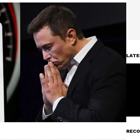
LATE
RECO