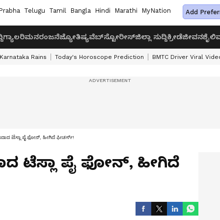
Prabha
Telugu
Tamil
Bangla
Hindi
Marathi
MyNation
Add Prefer
ದಿ
ಗ್ಯಾಲರಿ
ಮನರಂಜನೆ
ಜ್ಯೋತಿಷ್ಯ
ವೆಬ್‌ಸ್ಟೋರೀಸ್
ಜಿಲ್ಲಾ ಸುದ್ದಿ
ಕ್ರೀಡೆ
ಜೀವನಶೈಲಿ
ವ
Karnataka Rains
Today's Horoscope Prediction
BMTC Driver Viral Vide
 ಟೆಸ್ಲಾ ಪೈ ಫೋನ್, ಹೀಗಿದೆ ಫೀಚರ್ಸ್‌!
 ಟೆಸ್ಲಾ ಪೈ ಫೋನ್, ಹೀಗಿದೆ