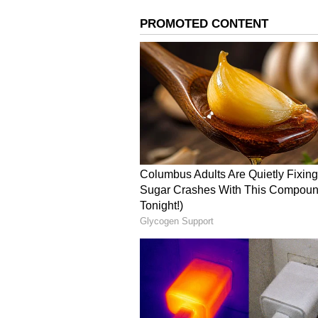
ಕಾಯಬೇಕಾಗಿದೆ. ಈ ವಿಷಯದ ಬಗೆಗಿನ ಎಲೋ
ಕಾದಿದ್ದೇನೆ. ಏಕೆಂದರೆ ಮನುಷ್ಯನಿಗೆ ಅಸಾ
ಮೂಲಕ ಜಗತ್ತಿಗೆ ಗ ತೋರಿಸಿಕೊಟ್ಟವರಲ್ಲಿ 
ಸುಳ್ಳು ಎಂದು ನಂಬಿದ ಟೆಕ್ ಲೋಕಕ್ಕೆ ಅದನ್ನು
ಸ್ವಯಂ ಚಳಿತ ಟೆಸ್ಲಾ ಕಾರುಗಳು, ಮಂಗಳದ 
ಕಿಲೋ ಮೀಟರ್ ವೇಗದಲ್ಲಿ ಚಲಿಸುವ ಹೈಪೆರ