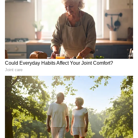
RECOMMENDED STORIES
"ಸಿ ಸಿರೀಸ್‌ನೊಂದಿಗೆ, ತಂತ್ರಜ್ಞಾನ, ಶಕ್ತಿ ಮತ್ತು ವಿನ್ಯಾಸದ
ಪರಿಪೂರ್ಣ ಮಿಶ್ರಣವಾಗಿರುವ ಸ್ಮಾರ್ಟ್‌ಫೋನ್‌ಗಳನ್ನು
ಎಲ್ಲರಿಗೂ ಕೈಗೆಟಕುವ ದರದಲ್ಲಿ ಒದಗಿಸಲು ನಾವು
ಆಶಿಸುತ್ತೇವೆ. Realme C33 ಗ್ರಾಹಕರಿಗೆ ಸಾಧ್ಯವಾದಷ್ಟು