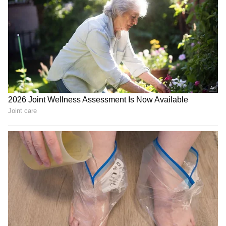
ಸಿ33 ಹೆಚ್ಚು ವರ್ಥ್ ಫಾರ್ ಮನಿಯಾಗಿದೆ. ಈ ಸ್ಮಾರ್ಟ್‌
ಫೋನ್ ಸಾಕಷ್ಟು ಫೀಚರ್‌ಗಳನ್ನು ಹೊಂದಿದೆ. ಅಷ್ಟೇ ಅಲ್ಲದೇ
"ರಾಜಕೀಯ ಬೇಡ, ಸಿನಿಮಾನೇ ಪ್ರಾಣ":
ನೋಡಲು ಕೂಡ ಅತ್ಯಾಕರ್ಷಕವಾಗಿದೆ. ಎಂಟ್ರಿ ಲೇವಲ್‌
ಕನಕೋತ್ಸವದಲ್ಲಿ ರಿಷಬ್ ಶೆಟ್ಟಿ | Rishab
ಫೋನುಗಳನ್ನು ಖರೀದಿಸಲು ಇಚ್ಚಿಸುವವರಿಗೆ ಇದೊಂದು
Shetty speech | Suvarna News
ಒಳ್ಳೆಯ ಇದೊಂದು ಆಯ್ಕೆಯಾಗಿದೆ.
ಶೇ.50 ರಿಂದ ಶೇ.18 ಕ್ಕೆ TAX ಇಳಿಕೆ: ಮೋದಿ-
ಟ್ರಂಪ್ ಐತಿಹಾಸಿಕ ಒಪ್ಪಂದ | India US
Trade Deal | Party Rounds