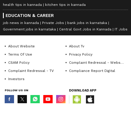
health tips in kannada
kitchen tips in kannada
EDUCATION & CAREER
job news in kannada
Private Jobs
bank jobs in karnataka
Government jobs in karnataka
Central Govt Jobs in Kannada
IT Jobs
About Website
About Tv
Terms Of Use
Privacy Policy
CSAM Policy
Complaint Redressal - Website
Complaint Redressal - TV
Compliance Report Digital
Investors
FOLLOW US ON
DOWNLOAD APP
© Copyright 2026 Asianxt Digital Technologies Private Limited (Formerly
known as Asianet News Media & Entertainment Private Limited) | All Rights
Reserved