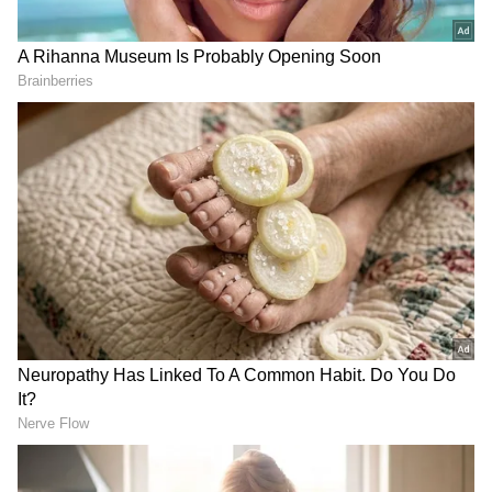
DOWNLOAD APP
ಸ್ಮಾರ್ಟ್‌ಫೋನ್‌ಗಳು
ಮತ್ತು AI ನಿಂದ ಸೈಬರ್‌ ಭದ್ರತೆ
ಮತ್ತು
ವಿಜ್ಞಾನ
ದ ಪ್ರಗತಿಯವರೆಗೆ ಇತ್ತೀಚಿನ ಟೆಕ್ನಾಲಜಿ
(
Technology News in Kannada
) ಬಗ್ಗೆ
ನಿರಂತರವಾದ ಅಪ್‌ಡೇಟ್‌. ಡಿಜಿಟಲ್ ಟ್ರೆಂಡ್‌ಗಳ ಕುರಿತು
ತಜ್ಞರ ಮಾತುಗಳು, ವಿವರವಾದ ಮಾಹಿತಿ ಮತ್ತು ಬ್ರೇಕಿಂಗ್
ನ್ಯೂಸ್‌ ಸಿಗುವ ಏಕೈಕ ತಾಣ ಏಷ್ಯಾನೆಟ್‌ ಸುವರ್ಣ
ನ್ಯೂಸ್‌. ಹೊಸ
ಗ್ಯಾಜೆಟ್‌
ರಿಲೀಸ್‌ ಆಯ್ತಾ? ಹೊಸ
ಸ್ಟಾರ್ಟ್‌ಅಪ್‌ಗಳು ಬಂದಿದ್ಯಾ? ಭವಿಷ್ಯವನ್ನು ಬದಲಿಸುವ
ಟೆಕ್‌ ಪಾಲಿಸಿ ಯಾವುದು? ಇವುಗಳ ಇಂಚಿಂಚೂ ಮಾಹಿತಿ
ಸಿಗಲಿದೆ. ಟೆಕ್‌ ಎಕ್ಸ್‌ಪ್ಲೇನರ್ಸ್‌ ಹಾಗೂ ಗ್ಯಾಜೆಟ್‌ ಡೆಮೋ
ವಿಡಿಯೋಗಳು ಕೂಡ ನೀವು ಕಾಣಬಹುದು.