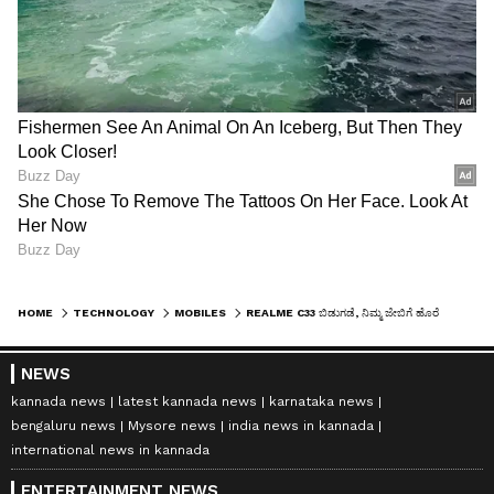
HOME
TECHNOLOGY
MOBILES
REALME C33 ಬಿಡುಗಡೆ, ನಿಮ್ಮ ಜೇಬಿಗೆ ಹೊರೆಯಾಗೋಲ್ಲ ಈ ಫೋನ್!
NEWS
kannada news
latest kannada news
karnataka news
bengaluru news
Mysore news
india news in kannada
international news in kannada
ENTERTAINMENT NEWS