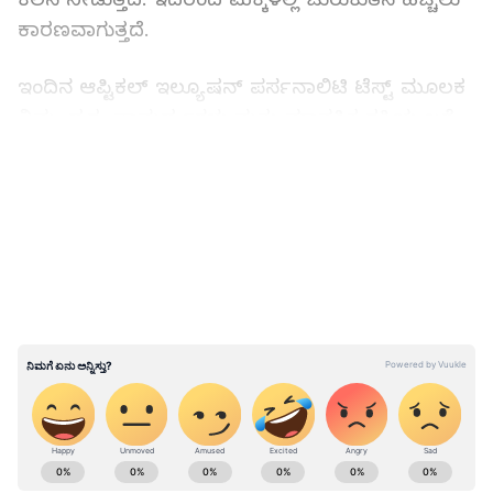
ಕಾರಣವಾಗುತ್ತದೆ.
ಇಂದಿನ ಆಪ್ಟಿಕಲ್ ಇಲ್ಯೂಷನ್ ಪರ್ಸನಾಲಿಟಿ ಟೆಸ್ಟ್ ಮೂಲಕ
ನಿಮ್ಮ ದೃಶ್ಯ ಸಾಮರ್ಥ್ಯಗಳು ಮತ್ತು ಮಾನಸಿಕ ಶಕ್ತಿಯ ಬಗ್ಗೆ
ತಿಳಿದುಕೊಳ್ಳಬಹುದಾಗಿದೆ. ಈ ಚಿತ್ರದಲ್ಲಿ 49 ಅಂಕಿಯ
LATEST VIDEOS
ಸಾಲುಗಳಿದ್ದು, ಇದರಲೊಂದು 94 ಎಂಬ ಅಂಕೆಯನ್ನು ಸಹ
ಬರೆಯಲಾಗಿದೆ. ಈ ಫೋಟೋ ನೋಡಿದ 7 ಸೆಕೆಂಡುಗಳಲ್ಲಿ 94
ಕಂಡು ಹಿಡಿಯಬೇಕು. ನೀವು ಕೇವಲ 7 ಸೆಕೆಂಡ್‌ಗಳಲ್ಲಿ 94
ಕಂಡು ಹಿಡಿದ್ರೆ ಏನರ್ಥ ಎಂದು ತಜ್ಞರು ಹೇಳುತ್ತಾರೆ.
ವೀಕ್ಷಣಾ ಕೌಶಲ್ಯ ಮತ್ತು ಹೆಚ್ಚಿನ ಐಕ್ಯೂ
ABOUT THE AUTHOR