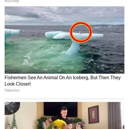
ಶೇ.50 ರಿಂದ ಶೇ.18 ಕ್ಕೆ TAX ಇಳಿಕೆ: ಮೋದಿ-
ಟ್ರಂಪ್ ಐತಿಹಾಸಿಕ ಒಪ್ಪಂದ | India US
Trade Deal | Party Rounds
FAQ ಗಳು
1. ಆಪ್ಟಿಕಲ್ ಭ್ರಮೆಗಳು ಯಾವುವು?
ಮಾನವನ ಮೆದುಳಿಗೆ ಮೋಸಗೊಳಿಸುವ ಅಥವಾ
ದಾರಿತಪ್ಪಿಸುವ ಚಿತ್ರಗಳನ್ನು ರಚಿಸಲು ಆಪ್ಟಿಕಲ್
ಇಲ್ಯೂಷನ್‌ಗಳು ಬಣ್ಣ, ಬೆಳಕು ಅಥವಾ ಮಾದರಿಗಳನ್ನು
ಬಳಸುತ್ತವೆ.