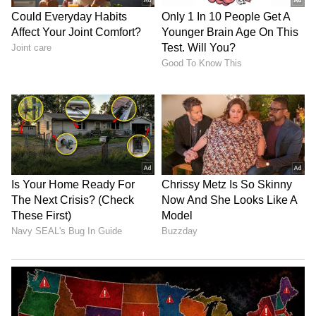
ಎಂದು ಹೇಳುತ್ತಾರೆ. ಪ್ರಯೋಜನವಿದ್ದರೂ, ಇಲ್ಲದಿದ್ದರೂ
ಇಂಥಾ ಆಪ್ಟಿಕಲ್ ಇಲ್ಯೂಶನ್ ಫೋಟೋಸ್ ಆಗಾಗ ವೈರಲ್
ಅಗುತ್ತಲೇ ಇರುತ್ತವೆ. ಅಂಥಹದ್ದೇ ಗೊಂದಲಮಯವಾದ
ಪೋಟೋವೊಂದು ಸದ್ಯ ಸೋಷಿಯಲ್ ಮೀಡಿಯಾದಲ್ಲಿ
ಸಖತ್ ಸದ್ದು ಮಾಡ್ತಿದೆ. ಆ ಬಗ್ಗೆ, ನಿಮ್ಮ ಬಗ್ಗೆ ಇನ್ನಷ್ಟು
ತಿಳಿದುಕೊಳ್ಳಲು ಈ ಆಪ್ಟಿಕಲ್ ಭ್ರಮೆಯನ್ನು ಪ್ರಯತ್ನಿಸಿ.