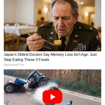
ನಿರ್ದಿಷ್ಟ ಸಮಯದಲ್ಲಿ 49ರ ಸಾಲಿನಲ್ಲಿರುವ 94
ಸಂಖ್ಯೆಯನ್ನು ಕಂಡುಹಿಡಿಯುವ ಜನರು ದೃಷ್ಟಿ ಸಾಮರ್ಥ್ಯ
20/20 ಆಗಿರುತ್ತದೆ ಹಾಗೂ ಹೆಚ್ಚಿನ ಐಕ್ಯೂ ಹೊಂದಿರುತ್ತಾರೆ
ಎಂದು ತಜ್ಞರು ಹೇಳುತ್ತಾರೆ. ಇಂತಹ ಜನರು ತಮ್ಮ ಅತ್ಯುತ್ತಮ
ವೀಕ್ಷಣಾ ಕೌಶಲ್ಯದ ಮೂಲಕ ಅಂತಹ ಒಗಟುಗಳನ್ನು
ತ್ವರಿತವಾಗಿ ಪರಿಹರಿಸಬಹುದು. ಅಂದ್ರೆ ತಮ್ಮ ಸುತ್ತಲೂ
ನಡೆಯುವ ಪ್ರತಿಯೊಂದು ದೃಶ್ಯಗಳನ್ನು ಕಡಿಮೆ ಸಮಯದಲ್ಲಿ
RECOMMENDED STORIES
ಸ್ಮೃತಿಪಟಲದಲ್ಲಿ ಸಂಗ್ರಹಿಸಿಕೊಳ್ಳುತ್ತಾರೆ. ಪ್ರತಿಕ್ಷಣವೂ ಇವರು
ಅಲರ್ಟ್ ಆಗಿರುತ್ತಾರೆ.
ಎಲ್ಲಿದೆ 94 ಅಂಕೆ?
ಕಡಿಮೆ ಸಮಯ ಅಥವಾ ಕೇವಲ ಸೆಕೆಂಡ್‌ಗಳಲ್ಲಿ 94