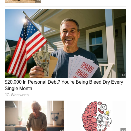
ಒಟ್ಟಾಗಿ ಕೆಲಸ ಮಾಡುತ್ತವೆ ಎಂಬುದನ್ನು ಕಲಿಸುತ್ತವೆ.
3. ಆಪ್ಟಿಕಲ್ ಭ್ರಮೆಗಳು ದೃಷ್ಟಿಯನ್ನು ಸುಧಾರಿಸುತ್ತವೆಯೇ?
ಇಲ್ಲ, ಅವು ನೇರವಾಗಿ ದೃಷ್ಟಿಯನ್ನು ಸುಧಾರಿಸುವುದಿಲ್ಲ, ಆದರೆ
ಮೆದುಳು ದೃಶ್ಯ ಮಾಹಿತಿಯನ್ನು ಹೇಗೆ ಪ್ರಕ್ರಿಯೆಗೊಳಿಸುತ್ತದೆ
ಎಂಬುದರ ಅರಿವನ್ನು ಹೆಚ್ಚಿಸಲು ಸಹಾಯ ಮಾಡಬಹುದು.
ಆಪ್ಟಿಕಲ್ ಇಲ್ಯೂಶನ್‌ ಫೋಟೋಸ್ ಅಥವಾ ಭ್ರಮೆಯ
ಫೋಟೋಗಳು ಮಾನವನ ಮನಸ್ಸಿನ ಮೇಲೆ ಹೇಗೆ ಪರಿಣಾಮ
ಬೀರುತ್ತವೆ ಎಂಬುದನ್ನು ಕಂಡುಹಿಡಿಯಲು ಸಂಶೋಧಕರು
ಹಲವಾರು ವರ್ಷಗಳನ್ನು ಕಳೆದಿದ್ದಾರೆ. ಕೆಲವರು ಆಪ್ಟಿಕಲ್
ಇಲ್ಯೂಶನ್ ಮನಸ್ಸನ್ನು ಚುರುಕುಗೊಳಿಸುತ್ತದೆ ಎನ್ನುತ್ತಾರೆ.
ಇನ್ನು ಕೆಲವರು, ಇದನ್ನು ಜಸ್ಟ್ ಟೈಂ ಪಾಸ್‌ಗೆ ಮಾಡಲಾಗುತ್ತದೆ