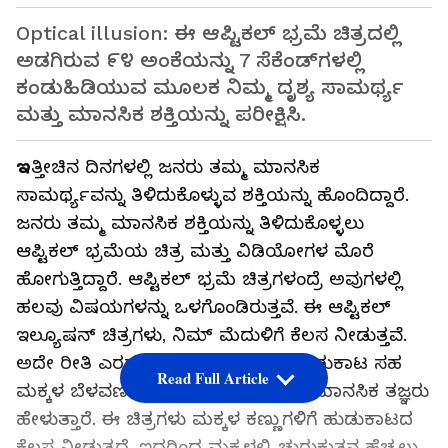
Optical illusion: ಈ ಆಪ್ಟಿಕಲ್ ಭ್ರಮೆ ಚಿತ್ರದಲ್ಲಿ
ಅಡಗಿರುವ ೯೪ ಅಂಕೆಯನ್ನು 7 ಸೆಕೆಂಡ್‌ಗಳಲ್ಲಿ
ಕಂಡುಹಿಡಿಯುವ ಮೂಲಕ ನಿಮ್ಮ ದೃಶ್ಯ ಸಾಮರ್ಥ್ಯ
ಮತ್ತು ಮಾನಸಿಕ ಶಕ್ತಿಯನ್ನು ಪರೀಕ್ಷಿಸಿ.
ಇ
ತ್ತೀಚಿನ ದಿನಗಳಲ್ಲಿ ಜನರು ತಮ್ಮ ಮಾನಸಿಕ
ಸಾಮರ್ಥ್ಯವನ್ನು ತಿಳಿದುಕೊಳ್ಳುವ ಶಕ್ತಿಯನ್ನು ಹೊಂದಿದ್ದಾರೆ.
ಜನರು ತಮ್ಮ ಮಾನಸಿಕ ಶಕ್ತಿಯನ್ನು ತಿಳಿದುಕೊಳ್ಳಲು
ಆಪ್ಟಿಕಲ್ ಭ್ರಮೆಯ ಚಿತ್ರ ಮತ್ತು ವಿಡಿಯೋಗಳ ಮೊರೆ
ಹೋಗುತ್ತಿದ್ದಾರೆ. ಆಪ್ಟಿಕಲ್ ಭ್ರಮೆ ಚಿತ್ರಗಳಂದ್ರೆ ಅವುಗಳಲ್ಲಿ
ಹಲವು ವಿಷಯಗಳನ್ನು ಒಳಗೊಂಡಿರುತ್ತವೆ. ಈ ಆಪ್ಟಿಕಲ್
ಇಲ್ಯೂಷನ್ ಚಿತ್ರಗಳು, ನಿಮ್ ಮೆದುಳಿಗೆ ಕೆಲಸ ನೀಡುತ್ತವೆ.
ಅದೇ ರೀತಿ ಎರಡು ಚಿತ್ರಗಳಲ್ಲಿ ವ್ಯತ್ಯಾಸ ಹುಡುಕಾಟ ಸಹ
Read Full Article
ಮಕ್ಕಳ ಬೆಳವಣಿಗೆ ಸಹಕಾರಿ ಆಗುತ್ತೆ ಎಂದು ಮಾನಸಿಕ ತಜ್ಞರು
ಹೇಳುತ್ತಾರೆ. ಈ ಚಿತ್ರಗಳು ಮಕ್ಕಳ ಕಣ್ಣುಗಳಿಗೆ ಹುಡುಕಾಟದ
ಕೆಲಸ ನೀಡುತ್ತದೆ. ಇದರಿಂದ ಮಕ್ಕಳಲ್ಲಿ ಚುರುಕುತನ ಹೆಚ್ಚಲು