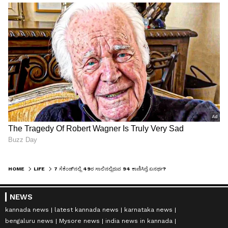
HOME
LIFE
7 ಸೆಕೆಂಡ್‌ನಲ್ಲಿ 49ರ ಸಾಲಿನಲ್ಲಿರುವ 94 ಕಾಣಿಸಿದ್ರೆ ಏನರ್ಥ? ಮಾನಸಿಕ ತಜ್ಞರ ಹೇಳೋದೇನು?
NEWS
kannada news
latest kannada news
karnataka news
bengaluru news
Mysore news
india news in kannada