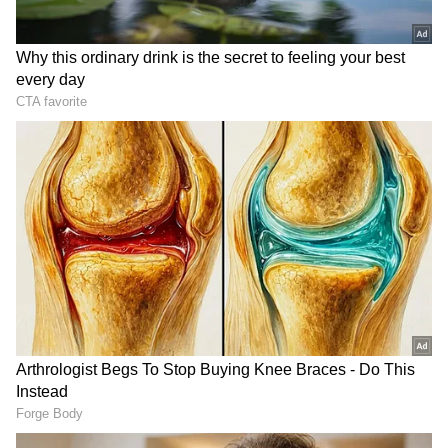
Optical Illusion Test: ಲೈಫ್‌ಲ್ಲಿ ಯಾವುದರ ಬಗ್ಗೆ
ನಿಮ್ಗೆ ಅತೀ ಹೆಚ್ಚು ಭಯ, ಫೋಟೋ ನೋಡಿ ತಿಳ್ಕೊಳ್ಳಿ
Optical IllusionTest: ಫೋಟೋ ನೋಡಿ ನೀವು
ಫ್ಲೆಂಡ್ಲೀನಾ, ಫ್ಲರ್ಟ್ ಮಾಡೋ ಸ್ವಭಾವದವರಾ..ತಿಳ್ಕೊಳ್ಳಿ
DOWNLOAD APP
ಆರೋಗ್ಯ
, ಸೌಂದರ್ಯ, ಫಿಟ್‌ನೆಸ್,
ಕಿಚನ್ ಟಿಪ್ಸ್‌
,
ಸಂಬಂಧ,
ಫ್ಯಾಷನ್
,
ರೆಸಿಪಿ
ಅಪ್ಡೇಟ್‌ಗಳಿಗಾಗಿ
ಏಷ್ಯಾನೆಟ್ ಸುವರ್ಣ ನ್ಯೂಸ್‌ ಫಾಲೋ ಮಾಡಿ.
ಸಂಪೂರ್ಣ ಮಾಹಿತಿ ಒಂದೇ ಕ್ಲಿಕ್‌ನಲ್ಲಿ ಲಭ್ಯ. ಏಷ್ಯಾನೆಟ್
ಸುವರ್ಣ ನ್ಯೂಸ್ ಅಧಿಕೃತ ಆ್ಯಪ್ ಡೌನ್‌ಲೋಡ್ ಮಾಡಿ
ಹಾಗು ಎಲ್ಲಾ ಅಪ್‌ಡೇಟ್ ಗಳನ್ನು ಪಡೆಯಿರಿ.