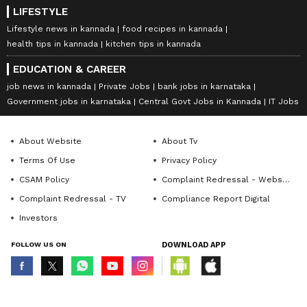
LIFESTYLE
Lifestyle news in kannada
food recipes in kannada
health tips in kannada
kitchen tips in kannada
EDUCATION & CAREER
job news in kannada
Private Jobs
bank jobs in karnataka
Government jobs in karnataka
Central Govt Jobs in Kannada
IT Jobs
About Website
About Tv
Terms Of Use
Privacy Policy
CSAM Policy
Complaint Redressal - Website
Complaint Redressal - TV
Compliance Report Digital
Investors
FOLLOW US ON
DOWNLOAD APP
© Copyright 2026 Asianxt Digital Technologies Private Limited (Formerly
known as Asianet News Media & Entertainment Private Limited) | All Rights