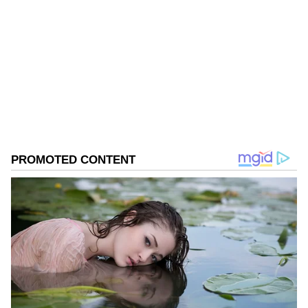
Mahmad Rafik
MR
ಮಹ್ಮದ್ ರಫಿಕ್ ವಿಜಯಪುರದ ಬೇನಾಳ RC ಗ್ರಾಮದವನು. ಪಬ್ಲಿಕ್
ಟಿವಿ ಡಿಜಿಟಲ್, ನ್ಯೂಸ್ 18 ಕನ್ನಡ, ಇದೀಗ ಏಷ್ಯಾನೆಟ್ ಕನ್ನಡ ಸೇರಿ
ಡಿಜಿಟಲ್ ಮಾಧ್ಯಮದಲ್ಲಿ 8 ವರ್ಷಗಳ ಅನುಭವ. ಎಂ.ಕಾಂ. ಓದಿ
ಕೆಲಸ ಆರಂಭಿಸಿದ್ದು ಖಾಸಗಿ ಬ್ಯಾಂಕ್‌ವೊಂದರಲ್ಲಿ. ಆಕರ್ಷಿಸಿದ್ದು
ವೈರಲ್ ಸುದ್ದಿ
ಪತ್ರಿಕೋದ್ಯಮ. ಯಾವ ಟಾಪಿಕ್ ಕೊಟ್ಟರೂ ಬರೆಯಬಲ್ಲೆ. ಓಟಿಟಿ
ಜೀವನಶೈಲಿ
ಮೂವಿ ನೋಡೋದು ಇಷ್ಟ.
Related Articles