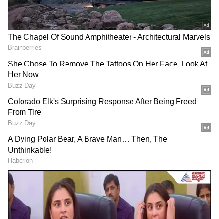
3 ಗ್ರಹದ ದೊಡ್ಡ ಪ್ರಭಾವ
ಇಂದು ಜೂನ್ 26 ರಂದು
ಅಕ್ಟೋಬರ್ 31 ರವರೆಗೆ ಈ ರಾಶಿಗೆ
ನೀಚಭಾಂಗ್ ರಾಜಯೋಗ, ಈ
ಶಾಶ್ವತ ಸಮೃದ್ಧಿ.. ಹಸಿರು ಸ್ವರ್ಗ!
ರಾಶಿಗೆ ಬಂಪರ್‌ ಲಾಟರಿ
ನಿವೇಶನ ಅಥವಾ ಜಮೀನು
Gayatri Mantra: ಭಕ್ತಿ ಮಾರ್ಗ