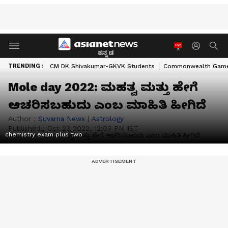
ಕನ್ನಡ
TRENDING :
CM DK Shivakumar-GKVK Students
Commonwealth Game
Mole day 2022: ಮಹತ್ವ ಮತ್ತು ಹೇಗೆ
ಆಚರಿಸಬಹುದು ಎಂಬ ಮಾಹಿತಿ ಹೀಗಿದೆ
Author :
Suvarna News
|
Astrology
Published :
Oct 23 2022, 12:03 PM IST
chemistry exam plus two