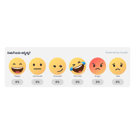
ನಿಯಮ" ಎಂಬ ಕಲ್ಪನೆಗೆ ಹೆಸರುವಾಸಿಯಾಗಿದ್ದಾರೆ, ಇದರಲ್ಲಿ
ಒತ್ತಡ ಮತ್ತು ಸ್ಥಿರ ತಾಪಮಾನವು ಅದೇ ಸಂಖ್ಯೆಯ
ಅಣುಗಳನ್ನು (Molecules) ಹೊಂದಿರುವ ಅನಿಲಗಳ
ಪರಿಮಾಣಕ್ಕೆ ಸಮನಾಗಿರುತ್ತದೆ.
ABOUT THE AUTHOR
Suvarna News
SN
ಮಚ್ಚೆ
ವಿಜ್ಞಾನ
ಜೀವನಶೈಲಿ