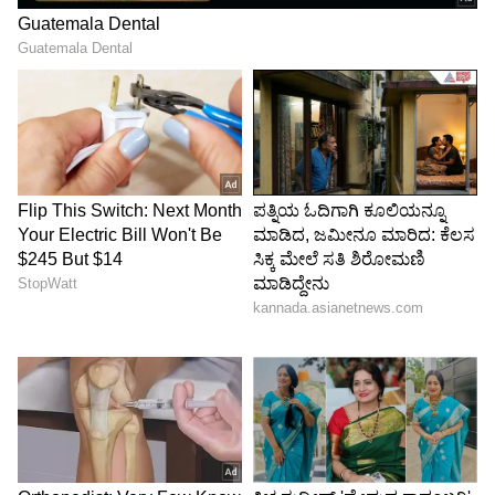
ರಾಷ್ಟ್ರೀಯ ಮೋಲ್ ದಿನದ ಚಟುವಟಿಕೆಗಳು:
ಆಣ್ವಿಕ ವಿಜ್ಞಾನದ (Molecular Science) ಬಗ್ಗೆ ತಿಳಿಯಿರಿ
ಅವೊಗಾಡ್ರೊ ಸಂಖ್ಯೆಯು ಸಾಕಷ್ಟು ಜಟಿಲವಾಗಿದೆ ಮತ್ತು
ನಿಮ್ಮ ತಲೆಯನ್ನು ಕೆರೆದುಕೊಳ್ಳಬಹುದು. ಅದರ ಮೇಲೆ ಮತ್ತು
ಅವರ ಜೀವನದ ಮೇಲೆ ಓದುವ ಮೂಲಕ ಅವನ
ಊಹೆಯಲ್ಲಿ ಮುಳುಗಿ. ಪ್ರಯೋಗಾಲಯದಲ್ಲಿ ಅವರ ಅಸಡ್ಡೆ,
ಅವನ ಪ್ರಯೋಗದ ಫಲಿತಾಂಶಗಳಿಗಾಗಿ ಅವರ ಬ್ಯಾಕ್‌ಅಪ್
ಕೊರತೆ ಮತ್ತು ಅವರ ವಿಲಕ್ಷಣ ಮತ್ತು ಅಂತರ್ಮುಖಿ
ಮಾರ್ಗಗಳಿಂದ ಅವರು ಬದುಕಿದ್ದಾಗ ಏಕೆ ಹೆಚ್ಚು
ಆಚರಿಸಲ್ಪಡಲಿಲ್ಲ ಎಂಬುದರ ಕುರಿತು ತಿಳಿಯಿರಿ.