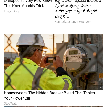
ಇದನ್ನೂ ಓದಿ:
ಸೂರ್ಯ ಗ್ರಹಣ; ವಿಜ್ಞಾನ ಏನು ಹೇಳುತ್ತದೆ?
ಗ್ರಹಣ ನೋಡೋದು ಹೇಗೆ?