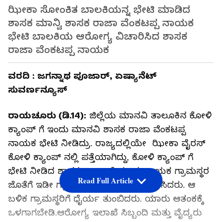
ಝೀಕಾ ಸೋಂಕಿತ ಬಾಲಕಿಯನ್ನ ಭೇಟಿ ಮಾಡಿದ
ಶಾಸಕ ಮಾನ್ವಿ ಶಾಸಕ ರಾಜಾ ವೆಂಕಟಪ್ಪ ನಾಯಕ
ಭೇಟಿ ಬಾಲಕಿಯ ಆರೋಗ್ಯ ವಿಚಾರಿಸಿದ ಶಾಸಕ
ರಾಜಾ ವೆಂಕಟಪ್ಪ ನಾಯಕ
ವರದಿ : ಜಗನ್ನಾಥ ಪೂಜಾರ್, ಏಷ್ಯಾನೆಟ್
ಸುವರ್ಣನ್ಯೂಸ್
ರಾಯಚೂರು (ಡಿ.14):
ಜಿಲ್ಲೆಯ ಮಾನವಿ ತಾಲೂಕಿನ ಕೋಳಿ
ಕ್ಯಾಂಪ್ ಗೆ ಇಂದು ಮಾನವಿ ಶಾಸಕ ರಾಜಾ ವೆಂಕಟಪ್ಪ
ನಾಯಕ ಭೇಟಿ ‌ನೀಡಿದ್ರು. ರಾಜ್ಯದಲ್ಲಿಯೇ ಝೀಕಾ ವೈರಸ್
ಕೋಳಿ ಕ್ಯಾಂಪ್ ನಲ್ಲಿ ಪತ್ತೆಯಾಗಿದ್ದು, ಕೋಳಿ ಕ್ಯಾಂಪ್ ಗೆ
ಭೇಟಿ ನೀಡಿದ ಶಾಸಕ ರಾಜಾ ವೆಂಕಟಪ್ಪ ನಾಯಕ ಗ್ರಾಮಸ್ಥರ
Read Full Article
ಜೊತೆಗೆ ಇಡೀ ಗ್ರಾಮದ ತುಂಬಾ ಸುತ್ತಾಟ ನಡೆಸಿದರು. ಆ
ಬಳಿಕ ಗ್ರಾಮಸ್ಥರಿಗೆ ಧೈರ್ಯ ತುಂಬಿದರು. ಯಾರು ಆತಂಕಕ್ಕೆ
ಒಳಗಾಗಬೇಡಿ.ಆರೋಗ್ಯ ಇಲಾಖೆ ಸಿಬ್ಬಂದಿ ಮತ್ತು ವೈದ್ಯರು