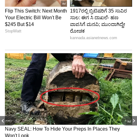
ಹರವಿ, ಪೋಮಣ್ಣ ಹರವಿ, ಹನುಮಂತ ಕೋಳಿ
ಕ್ಯಾಂಪ್,ಅಮರೇಶ ಕೋಳಿ ಕ್ಯಾಂಪ್, ಬಸವರಾಜ ಕೋಳಿ
ಕ್ಯಾಂಪ್,ಗ್ರಾಮ ಪಂಚಾಯತಿ ಅಭಿವೃದ್ಧಿ ಅಧಿಕಾರಿಗಳು,
ಆರೋಗ್ಯ ಇಲಾಖೆಯ ಸಿಬ್ಬಂದಿ, ಅಂಗನವಾಡಿ ಶಿಕ್ಷಕರು,ಅಶಾ
ಕಾರ್ಯಕರ್ತರು ಉಪಸ್ಥಿರಿದ್ದರು.
PREV
NEXT