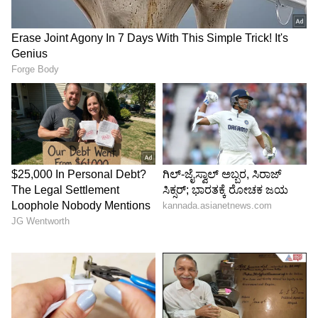
ದಿನಗಳಲ್ಲಿ ವೈರಸ್ ಗಳ ಬೆಳವಣಿಗೆ ಹೆಚ್ಚಾಗಿರುವುದರಿಂದ
ಎಲ್ಲರೂ ಎಚ್ಚರಿಕೆಯಿಂದ ಕೆಲಸ ಮಾಡಲು ಅಧಿಕಾರಿಗಳಿಗೆ
ತಿಳಿಸಿದರು.
Zika Virus: ಕರ್ನಾಟಕದಲ್ಲಿ ಝೀಕಾ ವೈರಸ್ ಪತ್ತೆ:
ಲಕ್ಷಣಗಳು ಏನು ಗೊತ್ತಾ?
ಇನ್ನೂ ಈ ವೇಳೆ ಮಾನ್ವಿ ತಹಸೀಲ್ದಾರ್ ಅಬ್ದುಲ್
ವಾಹೀದ್,ತಾ. ಪಂ. ಇಒ ಸೈಯದ್ ಪಟೇಲ್, ತಾಲೂಕ
ಆರೋಗ್ಯ ಅಧಿಕಾರಿ ಚಂದ್ರಶೇಖರ್ ಸ್ವಾಮಿ ಹಿರೇಮಠ,
ವೈದ್ಯಧಿಕಾರಿಗಳಾದ ಡಾ. ಸಂಗಮೇಶ,ಡಾ ಸುಧಾಕರ,ಡಾ
ಶ್ರೀಧರ, ಡಾ ಅಂಬಿಕಾ, ಡಾ ವೀಣಾ,‌ ಜೆಡಿಎಸ್ ಪಕ್ಷದ
ಅಧ್ಯಕ್ಷರಾದ ಮಲ್ಲಿಕಾರ್ಜುನ್ ಪಾಟೀಲ ಬಲ್ಲಟಗಿ,
ಮುಖಂಡರಾದ ರಾಜಾ ದೇವರಾಜ ನಾಯಕ
ವಕೀಲ,ಹಂಪನಗೌಡ ನೀರಮಾನವಿ ,ಗೋಪಾಲ್ ನಾಯಕ