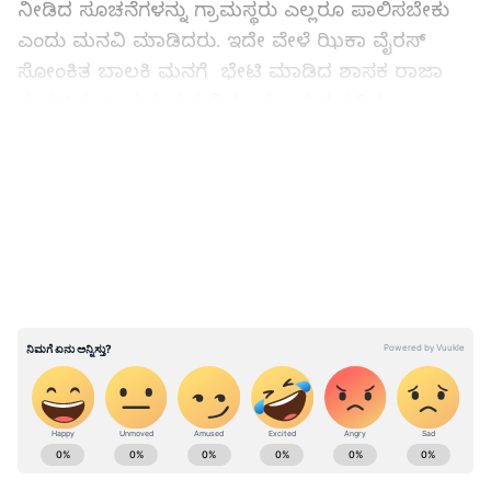
ನೀಡಿದ ಸೂಚನೆಗಳನ್ನು ಗ್ರಾಮಸ್ಥರು ಎಲ್ಲರೂ ಪಾಲಿಸಬೇಕು
ಎಂದು ಮನವಿ ಮಾಡಿದರು. ಇದೇ ವೇಳೆ ಝಿಕಾ ವೈರಸ್
ಸೋಂಕಿತ ಬಾಲಕಿ ಮನಗೆ ಭೇಟಿ ಮಾಡಿದ ಶಾಸಕ ರಾಜಾ
ವೆಂಕಟಪ್ಪ ‌ನಾಯಕ ಮಗುವಿನ ಆರೋಗ್ಯದ ಕುರಿತು
ಪೋಷಕರೊಂದಿಗೆ ಮಾತುಕತೆ ‌ನಡೆಸಿದರು.
LATEST VIDEOS
ಝೀಕಾ ವೈರಸ್ ಪಾಸಿಟಿವ್ ಆಗಿದೆ ಮಗುವಿನ
ಆರೋಗ್ಯದಲ್ಲಿ ಚೇತರಿಕೆ:
ABOUT THE AUTHOR
Ravi Janekal
RJ