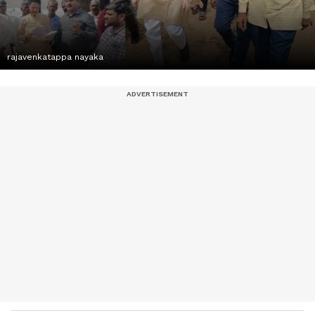
rajavenkatappa nayaka