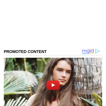
ಪ್ರಸ್ತುತ, ಏಷಿಯಾನೆಟ್ ಸುವರ್ಣನ್ಯೂಸ್‌ನಲ್ಲಿ ಉಪ ಸಂಪಾದಕ.
ಪತ್ರಿಕೋದ್ಯಮದಲ್ಲಿ 8 ವರ್ಷಗಳ ಅನುಭವ. ವಾರ್ತಾ ಮತ್ತು
ಸಾರ್ವಜನಿಕ ಸಂಪರ್ಕ ಇಲಾಖೆಯಲ್ಲಿ ನ್ಯೂಸ್ ಮಾನಿಟರಿಂಗ್ ಆಗಿ
ಹಲವು ವರ್ಷಗಳ ಸೇವೆ, ಕೊರೊನಾ ವಾರಿಯರ್ಸ್ ಅವಾರ್ಡ್,
ಕರ್ನಾಟಕ ಸುದ್ದಿ
ಮೂಲತಃ ರಾಯಚೂರು ಜಿಲ್ಲೆಯ ಜಾನೇಕಲ್ ಗ್ರಾಮದವರಾದ ಇವರು
ಓದು, ಬರೆವಣಿಗೆ ಮತ್ತು ಸಾಹಿತ್ಯಾಸಕ್ತರು.
Published :
Dec 14 2022, 11:36 PM IST