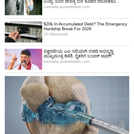
ಹಗಲಿನಲ್ಲಿ ಸೊಳ್ಳೆ ಕಡಿತದಿಂದ ಝಿಕಾ ವೈರಸ್ ಬರುತ್ತೆ.
ಹೀಗಾಗಿ ಮಾನವಿ ವಿಧಾನಸಭಾ ಕ್ಷೇತ್ರದ ತುಂಬಾ ಬರುವ
ಎಲ್ಲಾ ಗ್ರಾಮದಲ್ಲಿ ಸ್ವಚ್ಚತೆಗೆ ಹೆಚ್ಚು ಒತ್ತು‌ ನೀಡಬೇಕು.
ಗ್ರಾಮಗಳಲ್ಲಿ ‌ಇನ್ನು ಮುಂದೆ ನಿತ್ಯವೂ ಚರಂಡಿ,ಕೊಳಚೆ ಮತ್ತು
ಕಸ ಗುಡಿಸಲು ಕಾರ್ಯ ನಡೆಯಬೇಕು. ಕೊಳಚೆ ಹೆಚ್ಚಾಗಿರುವ
ಗ್ರಾಮದಲ್ಲಿ ಪಾಗಿಂಗ್,ಬೀಚಿಂಗ್ ಪೌಡರ್ ಹಾಕಬೇಕು. ಈ