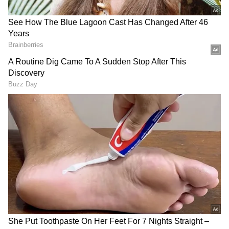
DOWNLOAD APP
ಮಾನ್ವಿ ತಾಲೂಕಿನ ಕೋಳಿಕ್ಯಾಂಪ್ ನ ಐದು ವರ್ಷದ
ಮಗುವಿನ ಬಳಿ ಝೀಕಾ ವೈರಸ್ ಪತ್ತೆಯಾಗಿತ್ತು. ಈ ಕುರಿತು
ಖುದ್ದು ಆರೋಗ್ಯ ಸಚಿವ ಡಾ.ಸುಧಾಕರ ವಿಶೇಷ ಸುದ್ದಿಗೋಷ್ಠಿ
ನಡೆಸಿ ಝೀಕಾ ವೈರಸ್ ಪಾಸಿಟಿವ್ ಬಗ್ಗೆ ಮಾಹಿತಿ ನೀಡಿದ್ರು.
ಅಷ್ಟೇ ಅಲ್ಲದೇ ಝೀಕಾ ವೈರಸ್ ತಡೆಗಾಗಿ ಆರೋಗ್ಯ
ಇಲಾಖೆಯ ತಜ್ಞರ ತಂಡ ವಿಶೇಷ ಗೈಡ್ ಲೈನ್ಸ್ ಸಹ ಬಿಡುಗಡೆ
ಮಾಡಿ ರಾಯಚೂರಿಗೆ ಕೇಂದ್ರದ ವಿಶೇಷ ತಂಡ ಭೇಟಿ
ನೀಡಿತ್ತು.
RECOMMENDED STORIES