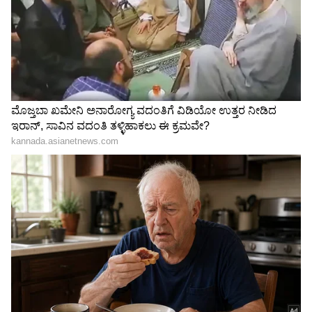
ವಿಶ್ವದರ್ಜೆಯ ಎಐ ಸಿಟಿಯಾಗಿ
ಮಹಾರಾಷ್ಟ್ರದಲ್ಲೇ ಉಳಿದ ಚೆನ್ನಮ್ಮ,
ಬಿಡದಿ ಅಭಿವೃದ್ಧಿ: ಮುಖ್ಯಮಂತ್ರಿ
ರಾಯಣ್ಣ ಸೇರಿ ಕರ್ನಾಟಕದ 2
ಡಿಕೆಶಿ, ರೈತರಿಗೆ ಬಂಪರ್ ಆಫರ್!
ಲಕ್ಷಕ್ಕೂ ಹೆಚ್ಚು ಇತಿಹಾಸ
ದಾಖಲೆಗಳು; ವಾಪಸ್ ತರಲು
LATEST VIDEOS
ಆಗ್ರಹ
"ರಾಜಕೀಯ ಬೇಡ, ಸಿನಿಮಾನೇ ಪ್ರಾಣ":
ಕನಕೋತ್ಸವದಲ್ಲಿ ರಿಷಬ್ ಶೆಟ್ಟಿ | Rishab
Shetty speech | Suvarna News
ಶೇ.50 ರಿಂದ ಶೇ.18 ಕ್ಕೆ TAX ಇಳಿಕೆ: ಮೋದಿ-
ಅಧಿಕಾರಿಗಳಿಗೆ ಖಡಕ್ ಸೂಚನೆ ನೀಡಿದ ಮಾನವಿ
ಟ್ರಂಪ್ ಐತಿಹಾಸಿಕ ಒಪ್ಪಂದ | India US
ಶಾಸಕ:
Trade Deal | Party Rounds
ಕೋಳಿಕ್ಯಾಂಪ್ ‌ಗೆ ಭೇಟಿ ನೀಡಿದ ಮಾನವಿ ಶಾಸಕ ರಾಜಾ
ವೆಂಕಟಪ್ಪ ನಾಯಕ ಅಧಿಕಾರಿಗಳಿಗೆ ಖಡಕ್ ಸೂಚನೆ ನೀಡಿದ್ರು‌.
ಈಗ ಕೋಳಿಕ್ಯಾಂಪ್ ‌ನಲ್ಲಿ ಒಂದು ‌ಝೀಕಾ ಕೇಸ್