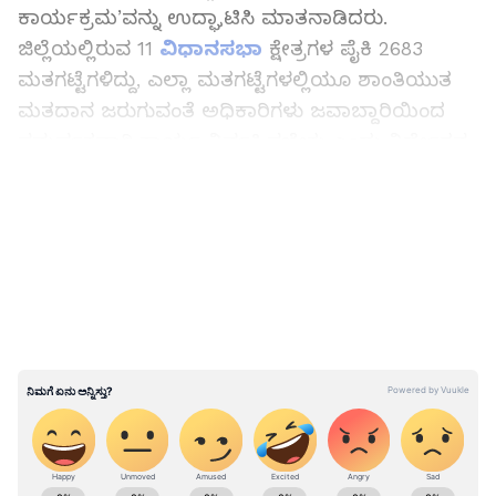
ಕಾರ್ಯಕ್ರಮ’ವನ್ನು ಉದ್ಘಾಟಿಸಿ ಮಾತನಾಡಿದರು.
ಜಿಲ್ಲೆಯಲ್ಲಿರುವ 11
ವಿಧಾನಸಭಾ
ಕ್ಷೇತ್ರಗಳ ಪೈಕಿ 2683
ಮತಗಟ್ಟೆಗಳಿದ್ದು, ಎಲ್ಲಾ ಮತಗಟ್ಟೆಗಳಲ್ಲಿಯೂ ಶಾಂತಿಯುತ
ಮತದಾನ ಜರುಗುವಂತೆ ಅಧಿಕಾರಿಗಳು ಜವಾಬ್ದಾರಿಯಿಂದ
ಸಮರ್ಪಕವಾಗಿ ಕಾರ್ಯ ನಿರ್ವಹಿಸಬೇಕು ಎಂದು ನಿರ್ದೇಶನ
ನೀಡಿದರು.
LATEST VIDEOS
ಜಿಲ್ಲಾ ಪೊಲೀಸ್‌ ವರಿಷ್ಠಾಧಿಕಾರಿ ರಾಹುಲ್‌ಕುಮಾರ್‌
ಶಹಪೂರವಾಡ್‌ ಮಾತನಾಡಿ, ಜಿಲ್ಲೆಯಲ್ಲಿ ಜಿಲ್ಲಾ
ಚುನಾವಣಾಧಿಕಾರಿಗಳ ನೇತೃತ್ವದಲ್ಲಿ ಚುನಾವಣೆ ನಡೆಯಲಿದ್ದು,
ಶಾಂತಿಯುತ ಮತದಾನಕ್ಕೆ ಪೊಲೀಸ್‌ ಇಲಾಖೆಯಿಂದ ಅಗತ್ಯ
ಸಹಕಾರ ನೀಡಲಾಗುವುದು. ಜಿಲ್ಲೆಯು ಉತ್ತಮ ಚುನಾವಣಾ
ತಂಡವನ್ನು ಹೊಂದಿದ್ದು, ಅಧಿಕಾರಿಗಳು ಸಮನ್ವಯತೆ ಹಾಗೂ
ಜಾಗರೂಕತೆಯಿಂದ ಚುನಾವಣಾ ಕರ್ತವ್ಯವನ್ನು
ನಿರ್ವಹಿಸಬೇಕು. ಜಿಲ್ಲಾ ಚುನಾವಣಾಧಿಕಾರಿಗಳ
ABOUT THE AUTHOR