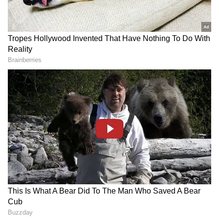
DOWNLOAD APP
ಚುನಾವಣೆಯಲ್ಲಿ ಸ್ಪರ್ಧಿಸುವ ಯಾವುದೇ ಪಕ್ಷದ ಅಭ್ಯರ್ಥಿಗಳು