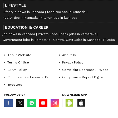
LIFESTYLE
Lifestyle news in kannada
food recipes in kannada
health tips in kannada
kitchen tips in kannada
EDUCATION & CAREER
job news in kannada
Private Jobs
bank jobs in karnataka
Government jobs in karnataka
Central Govt Jobs in Kannada
IT Jobs
About Website
About Tv
Terms Of Use
Privacy Policy
CSAM Policy
Complaint Redressal - Website
Complaint Redressal - TV
Compliance Report Digital
Investors
FOLLOW US ON
DOWNLOAD APP
© Copyright 2026 Asianxt Digital Technologies Private Limited (Formerly
known as Asianet News Media & Entertainment Private Limited) | All Rights