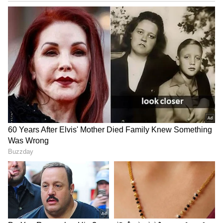
ಮತ್ತಿತರ ಅಧಿಕಾರಿಗಳು ಉಪಸ್ಥಿತರಿದ್ದರು.
ಚುನಾವಣಾ ಕರ್ತವ್ಯಕ್ಕೆ ನಿಯೋಜಿಸುವ ಅಧಿಕಾರಿಗಳು
ಪೊಲೀಸ್‌ ಇಲಾಖೆ ಸಹಕಾರದಲ್ಲಿ ಕರ್ತವ್ಯ ನಿರ್ವಹಿಸಬೇಕು.