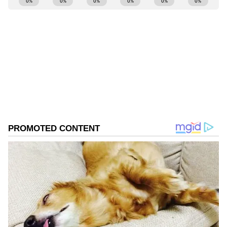
ನಿರ್ದೇಶನಗಳನ್ನು ತಪ್ಪದೇ ಪಾಲಿಸಬೇಕು ಎಂದು ತಿಳಿಸಿದರು.
Kannadaprabha News
KN
1967ರ ನವೆಂಬರ್ 4ರಂದು ಆರಂಭವಾದ ಕನ್ನಡಪ್ರಭ ಕನ್ನಡ
ಪತ್ರಿಕೋದ್ಯಮದಲ್ಲಿಯೇ ವಿಶೇಷ ಛಾಪು ಮೂಡಿಸಿದ ಕನ್ನಡ ದಿನ
ಪತ್ರಿಕೆ. ದೇಶ, ವಿದೇಶ, ವಾಣಿಜ್ಯ, ಕ್ರೀಡೆ, ಮನೋರಂಜನೆ ಸೇರಿ
ವೈವಿಧ್ಯಮಯ ಸುದ್ದಿಗಳ ಹೂರಣ ಹೊತ್ತು ತರುವ ಕನ್ನಡಪ್ರಭ,
ಕರ್ನಾಟಕ ಸುದ್ದಿ
ಕನ್ನಡಿಗರ ಅಸ್ಮಿತೆಯ ಸಂಕೇತ. ಸದಾ ಕರುನಾಡು, ನುಡಿ, ಸಂಸ್ಕೃತಿ
ಪರ ಧ್ವನಿ ಎತ್ತುವ ಕನ್ನಡಪ್ರಭ ದಿನ ಪತ್ರಿಕೆಯಲ್ಲಿ ಪ್ರಕಟಗೊಳ್ಳುವ
ಸುದ್ದಿಗಳು ಸುವರ್ಣ ನ್ಯೂಸ್ ವೆಬ್‌ಸೈಟಲ್ಲೂ ಲಭ್ಯ.