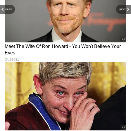
ಡಾ. ಕೆ. ವಿದ್ಯಾಕುಮಾರಿ ಸಿಇಒ
PREV
NEXT