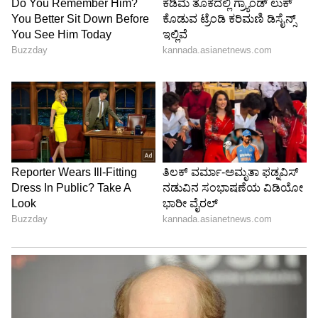
ಚುನಾವಣಾ ಅಕ್ರಮಗಳು ಕಂಡು ಬಂದಾಗ ವಾಸ್ತವಾಂಶ
ಅರಿತು ಯಾರಿಗೂ ಹೆದರದೆ ಪ್ರಕರಣಗಳನ್ನು ದಾಖಲಿಸಬೇಕು.
ಯಾರ ಪರವಾಗಿಯೂ/ ವಿರೋಧವಾಗಿಯೂ ಕೆಲಸ ಮಾಡದೆ
ನಿಷ್ಪಕ್ಷಪಾತವಾಗಿ ಕಾರ್ಯನಿರ್ವಹಿಸಬೇಕು.
ಪಾಟೀಲ ಡೀಸಿ
ಚುನಾವಣಾ ಸಂದರ್ಭದಲ್ಲಿ ವಾಹನ ದುರ್ಬಳಕೆಯಾಗದಂತೆ
ಎಚ್ಚರಿಕೆ ವಹಿಸಬೇಕು ಹಾಗೂ ಚುನಾವಣಾ ವಿಷಯಗಳನ್ನು
ಗೌಪ್ಯವಾಗಿಡಬೇಕು. ಸರ್ಕಾರಿ ನೌಕರರು ಯಾವುದೇ
ರಾಜಕೀಯ ಅಭ್ಯರ್ಥಿಗಳ ಪರವಾಗಿ ಮಾತನಾಡುವುದಾಗಲಿ
ಅಥವಾ ಪಕ್ಷದ ನಾಯಕರ ಜೊತೆಗೆ ಗುರುತಿಸಿಕೊಳ್ಳುವುದಾಗಲಿ
ಮಾಡಬಾರದು.