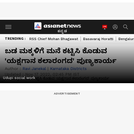
ಕನ್ನಡ
TRENDING :
RSS Chief Mohan Bhagawat
Basavaraj Horatti
Bengalur
ಬಡ ಮಕ್ಕಳಿಗೆ ಮನೆ ಕಟ್ಟಿಸಿ ಕೊಡುವ
'ಯಕ್ಷಗಾನ ಕಲಾರಂಗದ' ಪುಣ್ಯಕಾರ್ಯ
Author :
Ravi Janekal
|
Karnataka Districts
Updated :
Nov 17 2022, 02:45 PM IST
Udupi social work