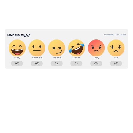
ABOUT THE AUTHOR
Ravi Janekal
RJ
ಪ್ರಸ್ತುತ, ಏಷಿಯಾನೆಟ್ ಸುವರ್ಣನ್ಯೂಸ್‌ನಲ್ಲಿ ಉಪ ಸಂಪಾದಕ.
ಪತ್ರಿಕೋದ್ಯಮದಲ್ಲಿ 8 ವರ್ಷಗಳ ಅನುಭವ. ವಾರ್ತಾ ಮತ್ತು
ಸಾರ್ವಜನಿಕ ಸಂಪರ್ಕ ಇಲಾಖೆಯಲ್ಲಿ ನ್ಯೂಸ್ ಮಾನಿಟರಿಂಗ್ ಆಗಿ
ಹಲವು ವರ್ಷಗಳ ಸೇವೆ, ಕೊರೊನಾ ವಾರಿಯರ್ಸ್ ಅವಾರ್ಡ್,
ಶಿಕ್ಷಣ
ಮೂಲತಃ ರಾಯಚೂರು ಜಿಲ್ಲೆಯ ಜಾನೇಕಲ್ ಗ್ರಾಮದವರಾದ ಇವರು
ಕರ್ನಾಟಕ ಸುದ್ದಿ
ಓದು, ಬರೆವಣಿಗೆ ಮತ್ತು ಸಾಹಿತ್ಯಾಸಕ್ತರು.
Published :
Nov 17 2022, 02:44 PM IST