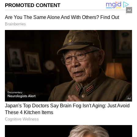
DOWNLOAD APP
ಮಂಗಳೂರು: ಕರಾವಳಿಯಲ್ಲಿ ಸೇನಾ ಪೂರ್ವ ಕೇಂದ್ರದ
ಮೊದಲ ತರಬೇತಿ ಆರಂಭ