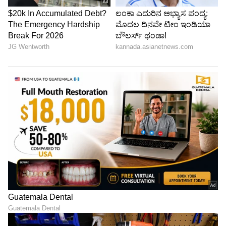
ಎರಡೂ ಮನೆಗಳನ್ನು ಉದ್ಘಾಟಿಸಿ ಮಾತನಾಡಿದ ಶ್ರೀ
ಎಚ್.ಎಸ್ ಶೆಟ್ಟಿಯವರು ಸಂಸ್ಥೆಯ ಸಮಾಜಮುಖಿ ಕಾರ್ಯ
ಹಾಗೂ ಪಾರದರ್ಶಕ ವ್ಯವಹಾರದಿಂದ ನಾನು
ಆಕರ್ಷಿತನಾಗಿದ್ದೇನೆ.ನಿಮ್ಮ ಕಾರ್ಯಕ್ರಮಗಳಿಗೆ ನಮ್ಮ ಸೊಸೈಟಿ
ಮುಂದೆಯೂ ನೆರವು ನೀಡುತ್ತದೆ ಎಂದು ಭರವಸೆ ನೀಡಿದರು.
ಶಾಲಾ ಕ್ರೀಡಾಕೂಟದಲ್ಲಿ ಆಜಾನ್‌ಗೆ ವಿದ್ಯಾರ್ಥಿಗಳ ನೃತ್ಯ:
ಹಿಂದೂ ಜಾಗರಣ ವೇದಿಕೆಯಿಂದ ಪ್ರತಿಭಟನೆ
ಸೊಸೈಟಿಯ ಉಪಾಧ್ಯಕ್ಷರಾದ ಎಚ್. ನಾಗರಾಜ ಶೆಟ್ಟಿ, ಯು.
ವಿಶ್ವನಾಥ ಶೆಣೈ, ರಾಜಗೋಪಾಲ ಆಚಾರ್ಯ, ಬಿ. ಸೀತಾರಾಮ
ಶೆಟ್ಟಿ, ಎಚ್. ರಾಜೀವ ಶೆಟ್ಟಿ, ಕೂಡ್ಲಿ ಗಣಪತಿ ಉಡುಪ, ಬಿ.ಟಿ.
ನಾಯ್ಕ್, ಸಂಸ್ಥೆಯ ಉಪಾಧ್ಯಕ್ಷರುಗಳಾದ ಪಿ. ಕಿಶನ್ ಹೆಗ್ಡೆ