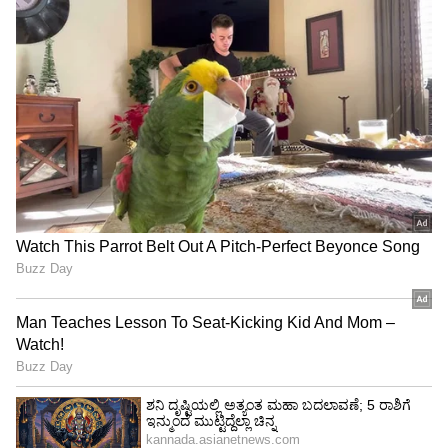
"ರಾಜಕೀಯ ಬೇಡ, ಸಿನಿಮಾನೇ ಪ್ರಾಣ":
ಕನಕೋತ್ಸವದಲ್ಲಿ ರಿಷಬ್ ಶೆಟ್ಟಿ | Rishab
Shetty speech | Suvarna News
ಈಗಾಗಲೇ 36 ಮನೆಗಳನ್ನು ಪೂರ್ಣಗೊಳಿಸಿದ್ದು, ಇನ್ನು 14
ಮನೆಗಳನ್ನು ನಿರ್ಮಿಸಿ ಕೊಡುವ ಉದ್ದೇಶ ಹೊಂದಿದೆ. ಅನೇಕ
ಶೇ.50 ರಿಂದ ಶೇ.18 ಕ್ಕೆ TAX ಇಳಿಕೆ: ಮೋದಿ-
ದಾನಿಗಳು ಈ ಮಹತ್ ಕಾರ್ಯದಲ್ಲಿ ಕೈಜೋಡಿಸಿದ್ದು,
ಟ್ರಂಪ್ ಐತಿಹಾಸಿಕ ಒಪ್ಪಂದ | India US
ಮನೆಯಲ್ಲಿ ಶುಭಕಾರ್ಯ ನಡೆದ ವೇಳೆಯಲ್ಲಿ, ಅಥವಾ
Trade Deal | Party Rounds
ವರ್ಷಕ್ಕೆ ಇಂತಿಷ್ಟು ಎಂದು ನೆರವು ನೀಡುವ ನೆಪದಲ್ಲಿ
ಕೋಟ್ಯಂತರ ರೂಪಾಯಿಯನ್ನು ಮಕ್ಕಳ ಮನೆ ನಿರ್ಮಾಣಕ್ಕೆ
ದಾನಿಗಳು ನೀಡಿದ್ದಾರೆ.
ಪ್ರತಿಯೊಂದು ಮನೆಯನ್ನು ಅತ್ಯಂತ ಕಡಿಮೆ ವೆಚ್ಚದಲ್ಲಿ,
ಸುಸಜ್ಜಿತವಾಗಿ ನಿರ್ಮಿಸಲಾಗುತ್ತಿದೆ. ಕೇವಲ ಐದಾರು ಲಕ್ಷದಲ್ಲಿ
ಅದ್ಭುತ ಮನೆಗಳು ನಿರ್ಮಾಣಗೊಂಡಿವೆ. ಯಕ್ಷಗಾನ ಕಲಾರಂಗ
ಸಂಸ್ಥೆಯ ಅಧ್ಯಕ್ಷರು ಸ್ವತಹ ಇಂಜಿನಿಯರ್ ಆಗಿರುವುದರಿಂದ
ಕಡಿಮೆ ವೆಚ್ಚದಲ್ಲಿ ಮನೆ ನಿರ್ಮಾಣ ಸಾಧ್ಯವಾಗಿದೆ.