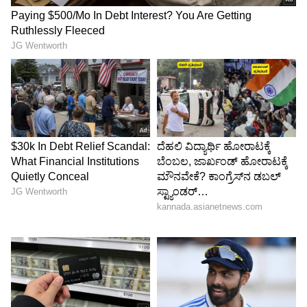
ಹೊಸತಾಗಿ ಎರಡು ಮನೆ ನಿರ್ಮಾಣ
ಹೆಗ್ಗುಂಜೆ ರಾಜೀವ ಶೆಟ್ಟಿ ಚಾರಿಟೇಬಲ್ ಸೊಸೈಟಿಯ
ಪ್ರವರ್ತಕರಾದ ಎಚ್. ಎಸ್. ಶೆಟ್ಟಿ ಬೆಂಗಳೂರು ಇವರ
ಪ್ರಾಯೋಜಕತ್ವದಲ್ಲಿ ವಿದ್ಯಾಪೋಷಕ್‍ನ ದ್ವಿತೀಯ ಪಿ.ಯು.ಸಿ
ವಿದ್ಯಾರ್ಥಿನಿಯರಾದ ಬೊಮ್ಮರಬೆಟ್ಟುವಿನ ಮಂಜುಶ್ರೀ ಹಾಗೂ
ಅಲ್ತಾರಿನ ಪೂರ್ಣಿಮಾ ಇವರಿಗೆ ನಿರ್ಮಿಸಲಾದ ನೂತನ ಮನೆ
‘ರಾಜೀವ ಸದನ’ ಉದ್ಘಾಟನೆಗೊಂಡಿತು.