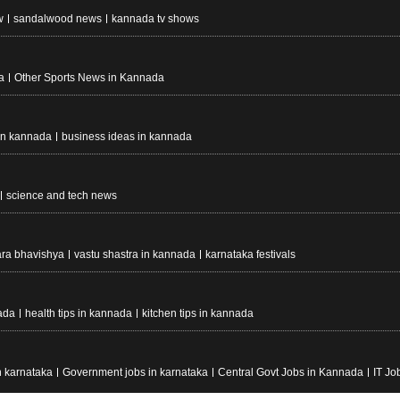
w
sandalwood news
kannada tv shows
a
Other Sports News in Kannada
in kannada
business ideas in kannada
science and tech news
ara bhavishya
vastu shastra in kannada
karnataka festivals
ada
health tips in kannada
kitchen tips in kannada
n karnataka
Government jobs in karnataka
Central Govt Jobs in Kannada
IT Jo