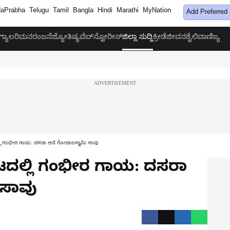
aPrabha
Telugu
Tamil
Bangla
Hindi
Marathi
MyNation
Add Preferred
ಗ್ಯಾಲರಿ
ಮನರಂಜನೆ
ಜ್ಯೋತಿಷ್ಯ
ವೆಬ್‌ಸ್ಟೋರೀಸ್
ಜಿಲ್ಲಾ ಸುದ್ದಿ
ಕ್ರೀಡೆ
ಜೀವನಶೈಲಿ
ವಾಣಿಜ್ಯ
್ಲಿ ಗಂಭೀರ ಗಾಯ: ದಸರಾ ಆನೆ ಗೋಪಾಲಸ್ವಾಮಿ ಸಾವು
ಟದಲ್ಲಿ ಗಂಭೀರ ಗಾಯ: ದಸರಾ
 ಸಾವು