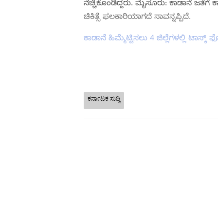
ನೆಚ್ಚಿಕೊಂಡಿದ್ದರು. ಮೈಸೂರು: ಕಾಡಾನೆ ಜತ
ಚಿಕಿತ್ಸೆ ಫಲಕಾರಿಯಾಗದೆ ಸಾವನ್ನಪ್ಪಿದೆ.
ಕಾಡಾನೆ ಹಿಮ್ಮೆಟ್ಟಿಸಲು 4 ಜಿಲ್ಲೆಗಳಲ್ಲಿ ಟಾಸ್ಕ್
ಕರ್ನಾಟಕ ಸುದ್ದಿ
ABOUT THE AUTHOR
Ravi Janekal
RJ
ಪ್ರಸ್ತುತ, ಏಷಿಯಾನೆಟ್ ಸುವರ್ಣನ್ಯೂಸ್‌ನ
ಸಾರ್ವಜನಿಕ ಸಂಪರ್ಕ ಇಲಾಖೆಯಲ್ಲಿ ನ್ಯೂ
ಅವಾರ್ಡ್, ಮೂಲತಃ ರಾಯಚೂರು ಜಿಲ್ಲೆಯ ಜ
S