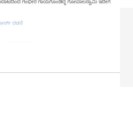
ೆಗೆ ಕಾದಾಟದಿಂದ ಗಂಭೀರ ಗಾಯಗೊಂಡಿದ್ದ ಗೋಪಾಲಸ್ವಾಮಿ ಇದೀಗ
 ಫೋರ್ಸ್ ರಚನೆ
ಲ್ಲಿ ಉಪ ಸಂಪಾದಕ. ಪತ್ರಿಕೋದ್ಯಮದಲ್ಲಿ 8 ವರ್ಷಗಳ ಅನುಭವ. ವಾರ್ತಾ ಮತ್ತು
ಸ್ ಮಾನಿಟರಿಂಗ್ ಆಗಿ ಹಲವು ವರ್ಷಗಳ ಸೇವೆ, ಕೊರೊನಾ ವಾರಿಯರ್ಸ್
ಾನೇಕಲ್ ಗ್ರಾಮದವರಾದ ಇವರು ಓದು, ಬರೆವಣಿಗೆ ಮತ್ತು ಸಾಹಿತ್ಯಾಸಕ್ತರು.
croll to load tweet…