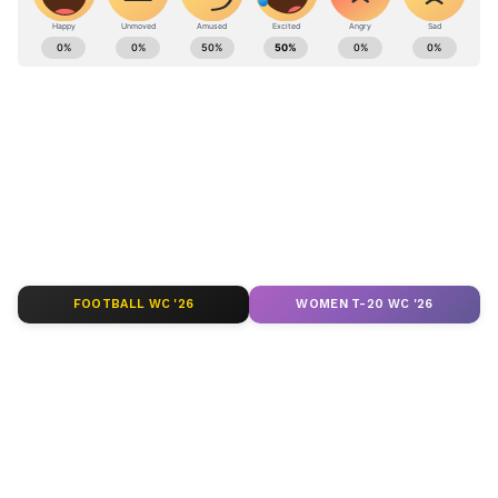
ಬೋಸದೇವರಹಟ್ಟಿ ದೇವಾಲಯಗಳಿಗೆ ಮಗಳನ್ನು ಕರೆದೊಯ್ದು
ABOUT THE AUTHOR
ಪೂಜೆ, ಹರಕೆ ಮಾಡಿಸಿ, ಆರೋಗ್ಯಕ್ಕಾಗಿ ಪ್ರಾರ್ಥಿಸಿದ್ದಾರೆ.
Kannadaprabha News
KN
1967ರ ನವೆಂಬರ್ 4ರಂದು ಆರಂಭವಾದ ಕನ್ನಡಪ್ರಭ ಕನ್ನಡ
ಪತ್ರಿಕೋದ್ಯಮದಲ್ಲಿಯೇ ವಿಶೇಷ ಛಾಪು ಮೂಡಿಸಿದ ಕನ್ನಡ ದಿನ
ಪತ್ರಿಕೆ. ದೇಶ, ವಿದೇಶ, ವಾಣಿಜ್ಯ, ಕ್ರೀಡೆ, ಮನೋರಂಜನೆ ಸೇರಿ
ವೈವಿಧ್ಯಮಯ ಸುದ್ದಿಗಳ ಹೂರಣ ಹೊತ್ತು ತರುವ ಕನ್ನಡಪ್ರಭ,
ಚಿತ್ರದುರ್ಗ
ಕನ್ನಡಿಗರ ಅಸ್ಮಿತೆಯ ಸಂಕೇತ. ಸದಾ ಕರುನಾಡು, ನುಡಿ, ಸಂಸ್ಕೃತಿ
ಪೋಕ್ಸೋ
ಕ್ರೈಮ್ ನ್ಯೂಸ್
ಅತ್ಯಾಚಾರ ಪ್ರಕರಣ
ಪರ ಧ್ವನಿ ಎತ್ತುವ ಕನ್ನಡಪ್ರಭ ದಿನ ಪತ್ರಿಕೆಯಲ್ಲಿ ಪ್ರಕಟಗೊಳ್ಳುವ
ಸುದ್ದಿಗಳು ಸುವರ್ಣ ನ್ಯೂಸ್ ವೆಬ್‌ಸೈಟಲ್ಲೂ ಲಭ್ಯ.
FOOTBALL WC '26
WOMEN T-20 WC '26