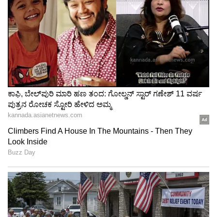
ಆಕೆಯನ್ನು ಸರ್ಕಾರಿ ಆಸ್ಪತ್ರೆಗೆ ದಾಖಲಿಸಿದ್ದಾರೆ. ವೈದ್ಯರು
ಅಪ್ರಾಪ್ತೆಯ ಆರೋಗ್ಯ ತಪಾಸಣೆ ನಡೆಸಿದ್ದಾರೆ. ''ಮಗಳಿಗೆ
ದೆವ್ವದ ಗಾಳಿ ಸೋಕಿದೆ'' ಎಂದು ನಂಬಿ ದೇವಸ್ಥಾನಗಳಿಗೆ
ಅಲೆಯುತ್ತಿದ್ದ ಹೆತ್ತವರಿಗೆ, ಸರ್ಕಾರಿ ಆಸ್ಪತ್ರೆ ವೈದ್ಯರು ನೀಡಿದ
ಮಾಹಿತಿ ಬರಸಿಡಿಲು ಬಡಿದಂತಾಗಿದೆ. "ನಿಮ್ಮ ಮಗಳು 9
ತಿಂಗಳ ಗರ್ಭಿಣಿ" ಎಂದು ವೈದ್ಯರು ತಿಳಿಸಿದಾಗ ಅಪ್ರಾಪ್ತೆಯ
ಹೆತ್ತವರಿಗೆ ಆಘಾತ ತಂದಿದೆ. ಇದರ ಮಧ್ಯೆಯೇ ಆಸ್ಪತ್ರೆಯವರು
ಪೊಲೀಸರಿಗೆ ಮಾಹಿತಿ ನೀಡುವಷ್ಟರಲ್ಲೇ ಮಧ್ಯಾಹ್ನ 4.30ರ
ಸುಮಾರಿಗೆ ಅಪ್ರಾಪ್ತೆಯು ಗಂಡು ಮಗುವಿಗೆ ಜನ್ಮ ನೀಡಿದ್ದಾಳೆ.
ಮದುವೆ ಆಮಿಷವೊಡ್ಡಿ ಲೈಂಗಿಕ ದೌರ್ಜನ್ಯ
ಅಪ್ರಾಪ್ತೆ ಮಗಳಿಗೆ ಮಗು ಜನಿಸಿದ್ದರಿಂದ ಆತಂಕಕ್ಕೊಳಗಾದ
ಪೋಷಕರು ಆಕೆಯನ್ನು ಸಮಾಧಾನಪಡಿಸಿ, ವಿಚಾರಿಸಿದ್ದಾರೆ.
ಆಗ ಪೋಷಕರ ಹೊಲಕ್ಕೆ ಟ್ರ್ಯಾಕ್ಟರ್ ಉಳುಮೆ ಮಾಡಲು
ಬರುತ್ತಿದ್ದ ಮಂಜಣ್ಣ ಅಪ್ರಾಪ್ತೆಯೊಂದಿಗೆ ಲೈಂಗಿಕ ದೌರ್ಜನ್ಯ