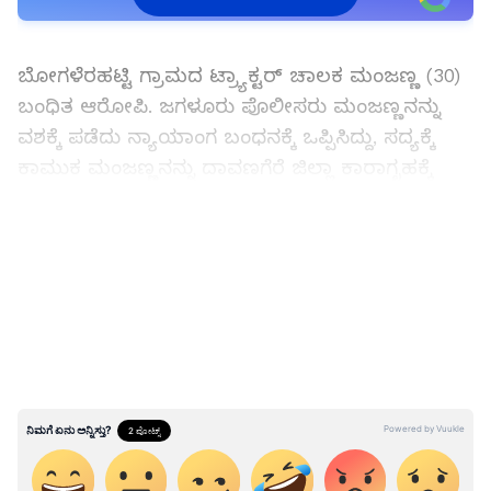
ಆಯ್ಕೆ ಮಾಡಿಕೊಳ್ಳಿ
ಬೋಗಳೆರಹಟ್ಟಿ ಗ್ರಾಮದ ಟ್ರ್ಯಾಕ್ಟರ್ ಚಾಲಕ ಮಂಜಣ್ಣ (30)
ಬಂಧಿತ ಆರೋಪಿ. ಜಗಳೂರು ಪೊಲೀಸರು ಮಂಜಣ್ಣನನ್ನು
ವಶಕ್ಕೆ ಪಡೆದು ನ್ಯಾಯಾಂಗ ಬಂಧನಕ್ಕೆ ಒಪ್ಪಿಸಿದ್ದು, ಸದ್ಯಕ್ಕೆ
ಕಾಮುಕ ಮಂಜಣ್ಣನನ್ನು ದಾವಣಗೆರೆ ಜಿಲ್ಲಾ ಕಾರಾಗೃಹಕ್ಕೆ
ರವಾನಿಸಿದ್ದಾರೆ.
LATEST VIDEOS
ಮೂಢನಂಬಿಕೆ- ದೇವಸ್ಥಾನ ಆವರಣದಲ್ಲಿ ಹೆರಿಗೆ
ನೋವು!:
ಕೆಲವು ತಿಂಗಳುಗಳಿಂದ ಅಪ್ರಾಪ್ತೆಯು ತೀವ್ರ ಕೈ-ಕಾಲು ಬಾವು
ಹಾಗೂ ಹೊಟ್ಟೆನೋವಿನಿಂದ ಬಳಲುತ್ತಿದ್ದಳು. ಆದರೆ, ತೀವ್ರ
ಮೂಢನಂಬಿಕೆಗೆ ಒಳಗಾಗಿದ್ದ ಆಕೆಯ ಪೋಷಕರು, ಮಗಳಿಗೆ
ದೆವ್ವವೋ, ಭೂತದ ಗಾಳಿ ಸೋಕಿದೆ ಎಂದು ಭಾವಿಸಿದ್ದರು.
ಇದಕ್ಕಾಗಿ ಉಕ್ಕಡಗಾತ್ರಿ ಹಾಗೂ ನಾಯಕನಹಟ್ಟಿ ಬಳಿಯ