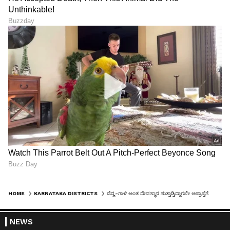
HOME
KARNATAKA DISTRICTS
ದೆವ್ವ-ಗಾಳಿ ಅಂತ ದೇವಸ್ಥಾನ ಸುತ್ತಾಡ್ತಿದ್ದಾಗಲೇ ಅಪ್ರಾಪ್ತೆಗೆ ಹೆರಿಗೆ; ಟ್ರ್ಯಾಕ್ಟರ್ ಮಂಜಣ್ಣ ಅರೆಸ್ಟ್!
NEWS