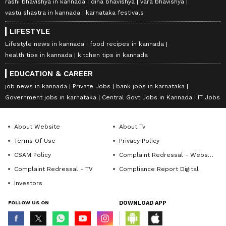
rashi bhavishya in kannada
dina bhavishya
vara bhavishya
vastu shastra in kannada
karnataka festivals
LIFESTYLE
Lifestyle news in kannada
food recipes in kannada
health tips in kannada
kitchen tips in kannada
EDUCATION & CAREER
job news in kannada
Private Jobs
bank jobs in karnataka
Government jobs in karnataka
Central Govt Jobs in Kannada
IT Jobs
About Website
About Tv
Terms Of Use
Privacy Policy
CSAM Policy
Complaint Redressal - Website
Complaint Redressal - TV
Compliance Report Digital
Investors
FOLLOW US ON
DOWNLOAD APP