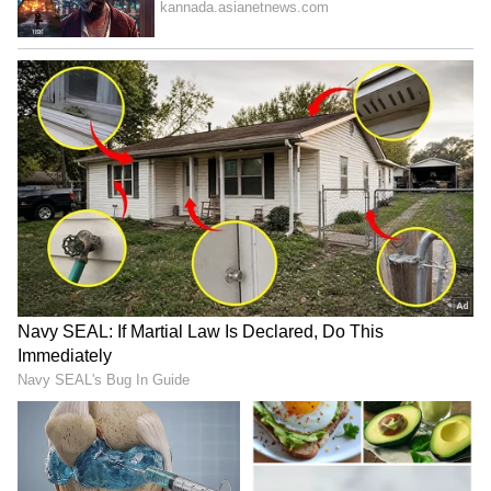
ಜಿಲ್ಲಾ ಜೈಲಿಗೆ ಆರೋಪಿ
ಘಟನೆಗೆ ಸಂಬಂಧಿಸಿದಂತೆ ಅಪ್ರಾಪ್ತೆಯ ತಂದೆ ನೀಡಿದ ದೂರು
ಆಧರಿಸಿ ಜಗಳೂರು ಪೊಲೀಸ್ ಠಾಣೆ ಇನ್‌ಸ್ಪೆಕ್ಟರ್ ನೇತೃತ್ವದ
ತಂಡ ಭಾನುವಾರ ಕಾರ್ಯಾಚರಣೆ ನಡೆಸಿ ಆರೋಪಿ
ಮಂಜಣ್ಣನನ್ನು ಬಂಧಿಸಿದೆ. ಆರೋಪಿ ವಿರುದ್ಧ ಪೋಕ್ಸೋ
ಕಾಯ್ದೆ ಹಾಗೂ ಅತ್ಯಾಚಾರ ಪ್ರಕರಣ ದಾಖಲಿಸಲಾಗಿದ್ದು,
ನ್ಯಾಯಾಲಯದ ಆದೇಶದಂತೆ ಆರೋಪಿಯನ್ನು ದಾವಣಗೆರೆ