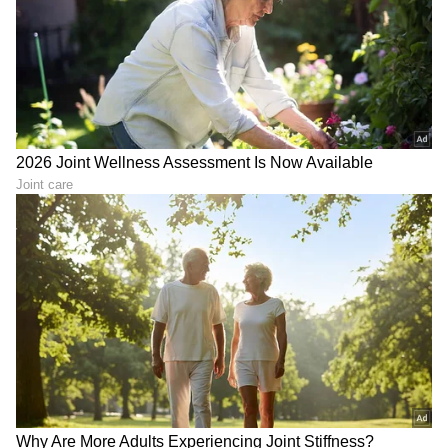
ಎಂಪಿ ಆಗಬೇಕಿಲ್ಲ. ಧರ್ಮಸ್ಥಳದಲ್ಲಿ ಸತ್ತಿರುವ ಹೆಣ್ಣು ಮಕ್ಕಳ
ಮೇಲೆ ನಿಮಗೇಕೆ ಕನಿಕರ ಇಲ್ಲ? ಅಲ್ಲಿ ಮೃತಪಟ್ಟ ಹೆಣ್ಣು
ಮಕ್ಕಳು ನಮ್ಮವರಲ್ವಾ? ಸೌಜನ್ಯ ಹೇಗೆ ಸತ್ತಳು ಮತ್ತು ಅಲ್ಲಿ
ಉಳಿದ ಹೆಣ್ಣು ಮಕ್ಕಳ ಸಾವುಗಳು ಹೇಗೆ ಸಂಭವಿಸಿದವು
ಎಂದು ಪ್ರಶ್ನಿಸುವುದು ತಪ್ಪಾ? ನಾನು ಆ ಸಾವುಗಳ
ನ್ಯಾಯಕ್ಕಾಗಿ ಪ್ರಶ್ನೆ ಮಾಡಿದ್ದೇನೆಯೇ ಹೊರತು ಕ್ಷೇತ್ರದ ವಿರುದ್ಧ
ಷಡ್ಯಂತ್ರ ಮಾಡಿಲ್ಲ" ಎಂದು ಪ್ರಕಾಶ್ ರಾಜ್ ಸ್ಪಷ್ಟಪಡಿಸಿದ್ದಾರೆ.