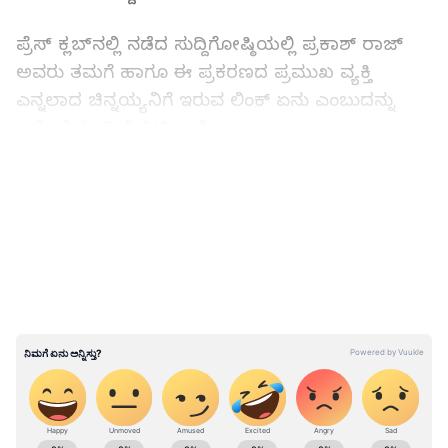
ಪ್ರೆಸ್ ಕ್ಲಬ್‌ನಲ್ಲಿ ನಡೆದ ಸುದ್ದಿಗೋಷ್ಠಿಯಲ್ಲಿ ಪ್ರಕಾಶ್ ರಾಜ್
ಅವರು ತಮಗೆ ಹಾಗೂ ಈ ಪ್ರಕರಣದ ಪ್ರಮುಖ ವ್ಯಕ್ತಿ
ಎನ್ನಲಾದ ಚಿನ್ನಯ್ಯನಿಗೆ ಇರುವ ಲಿಂಕ್ ಏನು ಎಂಬುದನ್ನು
ಎಳೆಎಳೆಯಾಗಿ ಬಿಚ್ಚಿಟ್ಟಿದ್ದಾರೆ.
LATEST VIDEOS
ABOUT THE AUTHOR