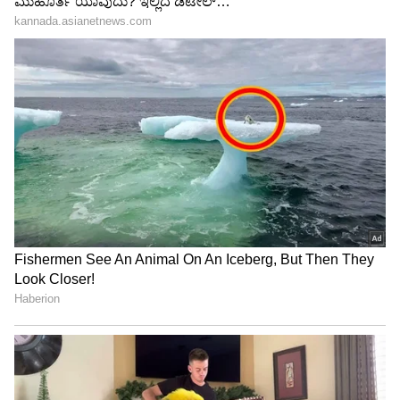
ಹಗರಣ, ಪೇಮೆಂಟ್ ವ್ಯವಹಾರ ನಡೆದಿದೆ ಎಂದು ಚಿನ್ನಯ್ಯ
ಹೇಳಿದ್ದಾನಂತೆ. ಕೆಲವು ಮಾಧ್ಯಮಗಳಂತೂ ಈ ಷಡ್ಯಂತ್ರದಲ್ಲಿ
ಪ್ರಕಾಶ್ ರಾಜ್ ಕೈವಾಡ ಇದೆ ಎಂದು ಅವರೇ ಸ್ವತಃ ಡಿಕ್ಲೇರ್
ಮಾಡಿಬಿಟ್ಟಿದ್ದಾರೆ. ಆದರೆ ನಾನು ಇದುವರೆಗೂ ಚಿನ್ನಯ್ಯ
ಅಥವಾ ಮಟ್ಟಣ್ಣನವರ್ ಸೇರಿ ಯಾರನ್ನೂ ಖುದ್ದಾಗಿ ಭೇಟಿ
ಮಾಡಿಲ್ಲ ಎಂದು ಸ್ಪಷ್ಟಪಡಿಸಿದರು.
‘ಮಾಸ್ಕ್ ಮ್ಯಾನ್’ ಕಾಲ್ ಮತ್ತು ತಮಿಳು ಆಡಿಯೋ
ರಹಸ್ಯ!
ಪ್ರಕರಣದ ಹಿನ್ನೆಲೆಯನ್ನು ಸಂಪೂರ್ಣವಾಗಿ ವಿವರಿಸಿದ ಪ್ರಕಾಶ್
ರಾಜ್, ಆಗ ಹಿರಿಯ ಪೊಲೀಸ್ ಅಧಿಕಾರಿ ಮೊಹಾಂತಿ ಅವರು
ಇನ್ನೂ ಚಾರ್ಜ್ ತಗೊಂಡಿರಲಿಲ್ಲ. ಆ ಸಮಯದಲ್ಲಿ ನನಗೆ
ಗಿರೀಶ್ ಮಟ್ಟಣ್ಣನವರ್ ಕಡೆಯಿಂದ ಒಂದು ಫೋನ್ ಬಂತು.
'ಮಾಸ್ಕ್ ಮ್ಯಾನ್' (ಚಿನ್ನಯ್ಯ) ನಿಮ್ಮ ಹತ್ತಿರ
ಮಾತನಾಡಬೇಕಂತೆ ಎಂದರು. ನಾನು ಫೋನ್ ಕೊಡು
ಎಂದಾಗ ಆತ ತಮಿಳಿನಲ್ಲಿ ಮಾತನಾಡಲು ಶುರು ಮಾಡಿದ.