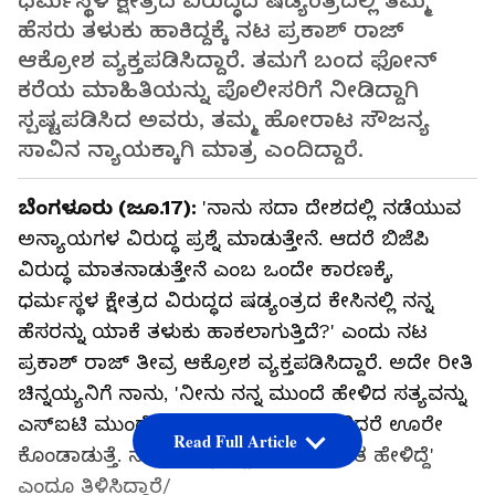
ಧರ್ಮಸ್ಥಳ ಕ್ಷೇತ್ರದ ವಿರುದ್ಧದ ಷಡ್ಯಂತ್ರದಲ್ಲಿ ತಮ್ಮ
ಹೆಸರು ತಳುಕು ಹಾಕಿದ್ದಕ್ಕೆ ನಟ ಪ್ರಕಾಶ್ ರಾಜ್
ಆಕ್ರೋಶ ವ್ಯಕ್ತಪಡಿಸಿದ್ದಾರೆ. ತಮಗೆ ಬಂದ ಫೋನ್
ಕರೆಯ ಮಾಹಿತಿಯನ್ನು ಪೊಲೀಸರಿಗೆ ನೀಡಿದ್ದಾಗಿ
ಸ್ಪಷ್ಟಪಡಿಸಿದ ಅವರು, ತಮ್ಮ ಹೋರಾಟ ಸೌಜನ್ಯ
ಸಾವಿನ ನ್ಯಾಯಕ್ಕಾಗಿ ಮಾತ್ರ ಎಂದಿದ್ದಾರೆ.
ಬೆಂಗಳೂರು (ಜೂ.17):
'ನಾನು ಸದಾ ದೇಶದಲ್ಲಿ ನಡೆಯುವ
ಅನ್ಯಾಯಗಳ ವಿರುದ್ಧ ಪ್ರಶ್ನೆ ಮಾಡುತ್ತೇನೆ. ಆದರೆ ಬಿಜೆಪಿ
ವಿರುದ್ಧ ಮಾತನಾಡುತ್ತೇನೆ ಎಂಬ ಒಂದೇ ಕಾರಣಕ್ಕೆ,
ಧರ್ಮಸ್ಥಳ ಕ್ಷೇತ್ರದ ವಿರುದ್ಧದ ಷಡ್ಯಂತ್ರದ ಕೇಸಿನಲ್ಲಿ ನನ್ನ
ಹೆಸರನ್ನು ಯಾಕೆ ತಳುಕು ಹಾಕಲಾಗುತ್ತಿದೆ?' ಎಂದು ನಟ
ಪ್ರಕಾಶ್ ರಾಜ್ ತೀವ್ರ ಆಕ್ರೋಶ ವ್ಯಕ್ತಪಡಿಸಿದ್ದಾರೆ. ಅದೇ ರೀತಿ
ಚಿನ್ನಯ್ಯನಿಗೆ ನಾನು, 'ನೀನು ನನ್ನ ಮುಂದೆ ಹೇಳಿದ ಸತ್ಯವನ್ನು
ಎಸ್‌ಐಟಿ ಮುಂದೆ ಹೋಗಿ ಹೇಳು. ಸತ್ಯ ಹೇಳಿದರೆ ಊರೇ
Read Full Article
ಕೊಂಡಾಡುತ್ತೆ. ನಾನು ನಿನ್ನ ತಬ್ಬಿಕೊಳ್ತಿನೀ ಅಂತ ಹೇಳಿದ್ದೆ'
ಎಂದೂ ತಿಳಿಸಿದ್ದಾರೆ/