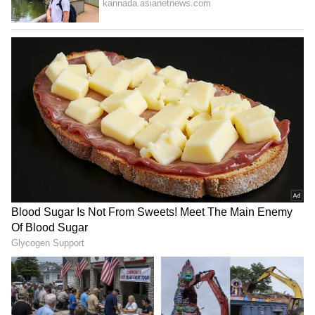
ಆಗ ನಾನು ಅವನಿಗೆ ಫೋನ್‌ನಲ್ಲಿ ಮಾತನಾಡಬೇಡ, ನಿನ್ನ
ವಾಯ್ಸ್ ರೆಕಾರ್ಡ್ ಮಾಡಿ ಕಳುಹಿಸು ಅಂದೆ. ಅವನು ವಾಯ್ಸ್
ರೆಕಾರ್ಡ್ ಮಾಡಿ ಕಳಿಸಿದ ತಕ್ಷಣ, ನಾನು ಪೊಲೀಸ್ ಅಧಿಕಾರಿ
ಮೊಹಾಂತಿ ಅವರಿಗೆ ಕರೆ ಮಾಡಿ ಮಾಹಿತಿ ನೀಡಿದೆ ಮತ್ತು ಆ
ವಾಯ್ಸ್ ಮೆಸೇಜ್ ಅನ್ನು ಪೊಲೀಸರಿಗೆ ಕಳಿಸಿಕೊಟ್ಟೆ. ನಾನೊಬ್ಬ
ಜವಾಬ್ದಾರಿಯುತ ನಾಗರಿಕನಾಗಿ ನನಗೆ ಬಂದ ಮಾಹಿತಿಯನ್ನು
ನೇರವಾಗಿ ಪೊಲೀಸರಿಗೆ ತಲುಪಿಸುವ ಕೆಲಸ ಮಾಡಿದ್ದೇನೆಯೇ
ಹೊರತು ಬೇರೇನೂ ಮಾಡಿಲ್ಲ ಎಂದು ತಿಳಿಸಿದ್ದಾರೆ.
‘ಚಿನ್ನಯ್ಯ ಉಲ್ಟಾ ಹೊಡೆಯುತ್ತಿದ್ದಾನೆ’ ಎಂದು
ಪೊಲೀಸರೇ ಹೇಳಿದ್ದರು!
ಇದಾದ ನಂತರ ಕೆಲ ದಿನಗಳ ಬಳಿಕ ನಾನು ಮೊಹಾಂತಿ
ಅವರಲ್ಲಿ ಅಪ್‌ಡೇಟ್ ಕೇಳಿದಾಗ, ಅವರು ಚಿನ್ನಯ್ಯನಿಂದ