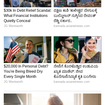
ಅಂತರ ಕಾಯ್ದುಕೊಳ್ಳುವಂತೆ ಹೇಳಿದರು. ಚಿನ್ನಯ್ಯ ನನ್ನ ಬಳಿ
ಬಂದು 'ನನಗೆ ಭಯವಾಗುತ್ತಿದೆ, ಆದರೆ ಎಸ್‌ಐಟಿ (SIT) ರಚನೆ
ಆಗಿದೆ' ಎಂದಿದ್ದ. ಆಗ ನಾನು ಅವನಿಗೆ ಧೈರ್ಯ ತುಂಬಿ, 'ನೀನು
ನನ್ನ ಮುಂದೆ ಹೇಳಿದ ಸತ್ಯವನ್ನು ಎಸ್‌ಐಟಿ ಮುಂದೆಯೇ
ಹೋಗಿ ಹೇಳು. ಸತ್ಯ ಹೇಳಿದರೆ ಇಡೀ ಊರೇ ನಿನ್ನನ್ನು
ಕೊಂಡಾಡುತ್ತೆ, ನಾನೇ ನಿನ್ನನ್ನು ಬಂದು ತಬ್ಬಿಕೊಳ್ಳುತ್ತೇನೆ'
ಎಂದು ಹೇಳಿದ್ದೆ. ಆದರೆ, ಸ್ವಲ್ಪ ದಿನಗಳ ಬಳಿಕ ಮೊಹಾಂತಿ
ಅವರೇ ನನಗೆ ಕರೆ ಮಾಡಿ, 'ಚಿನ್ನಯ್ಯ ಉಲ್ಟಾ
ಹೊಡೆಯುತ್ತಿದ್ದಾನೆ, ಆತ ಸುಳ್ಳು ಮಾಹಿತಿ ನೀಡುತ್ತಿದ್ದಾನೆ,
ಅವನಿಂದ ದೂರ ಇರಿ' ಎಂದು ಎಚ್ಚರಿಸಿದ್ದರು. ಹಾಗಾಗಿ ನಾನು
ಅವನಿಂದ ತಕ್ಷಣ ದೂರ ಆದೆ' ಎಂದಿದ್ದಾರೆ.
200 ಕೋಟಿ ತರಲು ನಾನೇನು ಧರ್ಮಸ್ಥಳದ
ವಿರೋಧಿಯೇ?
ಧರ್ಮಸ್ಥಳಕ್ಕೆ ಅಪಪ್ರಚಾರ ಮಾಡಲು ಪ್ರಕಾಶ್ ರಾಜ್ 200