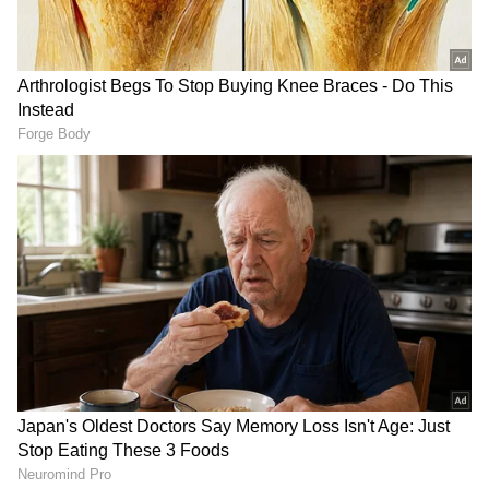
DOWNLOAD APP
Related Articles
ಕ್ರಿಶ್ಚಿಯನ್‌ ಸಂಪ್ರದಾಯದಂತೆ ಪ್ರಕಾಶ್‌ ರಾಜ್‌ ತಾಯಿ
ಅಂತಿಮ ಸಂಸ್ಕಾರ, ಬೆಂಗಳೂರಲ್ಲಿ ಅಂತ್ಯಕ್ರಿಯೆ
ನಡೆದಿದ್ದೆಲ್ಲಿ?
ಧರ್ಮಸ್ಥಳ ವಿರುದ್ಧ ಕೇರಳ ಫಂಡಿಂಗ್, ಚಿತ್ರದುರ್ಗ
ಕನೆಕ್ಷನ್, 200 ಕೋಟಿ ಡೀಲ್ ಸೀಕ್ರೆಟ್ ಬಿಚ್ಚಿಟ್ಟ ಮಾಸ್ಕ್
ಮ್ಯಾನ್