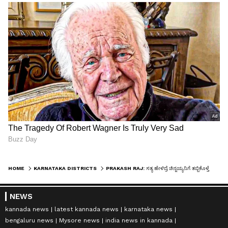
HOME
KARNATAKA DISTRICTS
PRAKASH RAJ: ಸತ್ಯ ಹೇಳಿದ್ರೆ ಚಿನ್ನಯ್ಯನಿಗೆ ತಬ್ಬಿಕೊಳ್ತೆನೆ ಅಂತಾ ಹೇಳಿದ್ದು ನಿಜ, ಆದರೆ..
NEWS
kannada news
latest kannada news
karnataka news
bengaluru news
Mysore news
india news in kannada