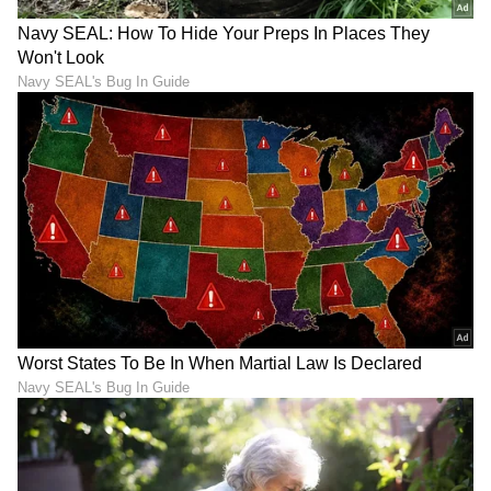
ವೀರೇಂದ್ರ ಹೆಗ್ಗಡೆ ಅದ್ಭುತ ಮನುಷ್ಯ; ನನ್ನ ಹೋರಾಟ
ಸೌಜನ್ಯ ಸಾವಿನ ವಿರುದ್ಧ!
ನಾನು ನನ್ನ ಜೀವನದಲ್ಲಿ ಒಂದೇ ಒಂದು ಬಾರಿ ಧರ್ಮಸ್ಥಳದ
ಧರ್ಮಾಧಿಕಾರಿ ಡಾ. ವೀರೇಂದ್ರ ಹೆಗ್ಗಡೆ ಅವರನ್ನು ಭೇಟಿ
ಮಾಡಿದ್ದೆ. ಅವರು ಅತ್ಯಂತ ಅದ್ಭುತವಾದ ಮತ್ತು ಶ್ರೇಷ್ಠ
ಮನುಷ್ಯ. ಈ ಪ್ರಕರಣದಲ್ಲಿ 200 ಕೋಟಿ ರೂಪಾಯಿ
ವ್ಯವಹಾರ, ಧರ್ಮ, ಷಡ್ಯಂತ್ರ ಎಂಬ ಕಟ್ಟುಕಥೆಗಳನ್ನು ಎಳೆದು
ತರುವುದು ಸರಿಯಲ್ಲ. ನಾನು ಯಾವುದೇ ಎಂಎಲ್‌ಎ ಅಥವಾ