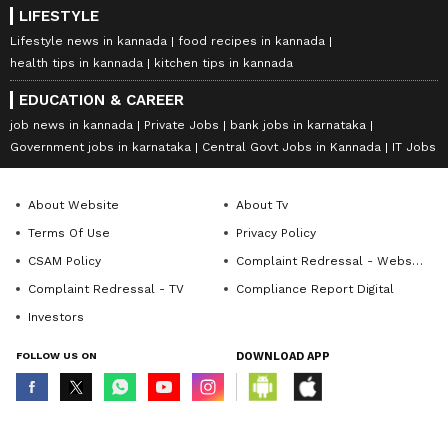
LIFESTYLE
Lifestyle news in kannada
food recipes in kannada
health tips in kannada
kitchen tips in kannada
EDUCATION & CAREER
job news in kannada
Private Jobs
bank jobs in karnataka
Government jobs in karnataka
Central Govt Jobs in Kannada
IT Jobs
About Website
About Tv
Terms Of Use
Privacy Policy
CSAM Policy
Complaint Redressal - Website
Complaint Redressal - TV
Compliance Report Digital
Investors
FOLLOW US ON
DOWNLOAD APP
© Copyright 2026 Asianxt Digital Technologies Private Limited (Formerly
known as Asianet News Media & Entertainment Private Limited) | All Rights