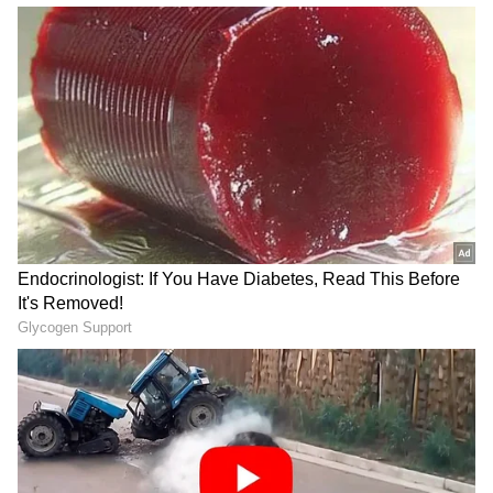
RECOMMENDED STORIES
7 ದಿನಗಳಲ್ಲಿ ಮಳಿಗೆ ಖಾಲಿ ಮಾಡಿ!
ಬ್ರಹ್ಮಚಾರಿಯಾದ ನನಗೆ
ಗಂಗಾವತಿಯಲ್ಲಿ 11 ಮಾಲೀಕರಿಗೆ
ಬೆಂಗಳೂರಲ್ಲಿ 2 ವರ್ಷಕ್ಕೆ 12 ಲಕ್ಷ
ನಗರಸಭೆ ನೋಟಿಸ್
ಬೇಕಾಯ್ತು: ಲೆಕ್ಕ ಕೊಟ್ಟ ಯುವಕನ
‘ಮಾರಿಕೊಂಡ ಮಾಧ್ಯಮಗಳು’ ಪದದ ಬಳಕೆಗೆ ಸ್ಪಷ್ಟನೆ
ವಿಡಿಯೋ ವೈರಲ್​
ಸುದ್ದಿಗೋಷ್ಠಿಯ ಆರಂಭದಲ್ಲೇ ಮಾಧ್ಯಮಗಳ ಆಹ್ವಾನ
ಪತ್ರಿಕೆಯ ವಿವಾದಕ್ಕೆ ಪ್ರತಿಕ್ರಿಯಿಸಿದ ಅವರು, ನಾನು