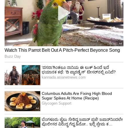
ಫೋನ್‌ನಲ್ಲಿ ಆತ, 'ಅಣ್ಣ ನನಗೆ ಬಹಳ ವಿಷಯ ಗೊತ್ತು! ನಾನು
ನಿಮ್ಮನ್ನು ಭೇಟಿ ಆಗಬೇಕು ಮತ್ತು ಸಾಕಷ್ಟು ವಿಚಾರಗಳನ್ನು
ಹೇಳಿಕೊಳ್ಳಬೇಕು. ನನಗೆ ಭಯ ಆಗ್ತಾ ಇದೆ, ನಿಮ್ಮ
ಸಪೋರ್ಟ್ ಬೇಕು' ಎಂದು ಅಳಲು ತೋಡಿಕೊಂಡಿದ್ದ.