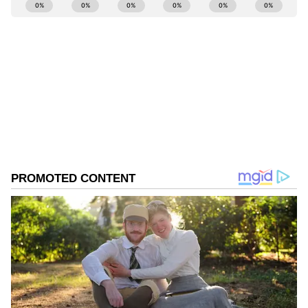
ABOUT THE AUTHOR
Govindaraj S
GS
ಏಷ್ಯಾನೆಟ್ ಸುವರ್ಣ ಡಿಜಿಟಲ್ ಕನ್ನಡ ವಿಭಾಗದಲ್ಲಿ ಉಪ ಸಂಪಾದಕ.
ಕಳೆದ 8 ವರ್ಷಗಳಿಂದ ಮಾಧ್ಯಮ ಪ್ರಪಂಚದಲ್ಲಿದ್ದೇನೆ. ಹುಟ್ಟಿ
ಬೆಳೆದಿದ್ದು ಬೆಂಗಳೂರಿನಲ್ಲಿ. ಸ್ನಾತಕೋತ್ತರ ಪದವಿಯನ್ನು ಬೆಂಗಳೂರು
ವಿಶ್ವವಿದ್ಯಾಲಯದಿಂದ ಪಡೆದಿದ್ದೇನೆ. ದೂರದರ್ಶನದಲ್ಲಿ ಇಂಟರ್ನ್‌ಶಿಪ್
ಕೆ.ಹೆಚ್. ಮುನಿಯಪ್ಪ
ನಿರ್ವಹಣೆ. ಪ್ರಜಾವಾಣಿ ಮತ್ತು ಉದಯವಾಣಿ ಡಿಜಿಟಲ್ ವಿಭಾಗದಲ್ಲಿ
ಕಾಂಗ್ರೆಸ್
ರಾಜಕೀಯ ಸುದ್ದಿ
ಸುದ್ದಿ
ಬರಹಗಾರ ಹಾಗೂ ಕಂಟೆಂಟ್ ಡೆವಲಪರ್ ಆಗಿ ಕೆಲಸ ಮಾಡಿದ್ದೇನೆ.
ಮನರಂಜನೆ ಸುದ್ದಿಗಳ ಬಗ್ಗೆ ತುಂಬಾ ಆಸಕ್ತಿ. ಸಿನಿಮಾ ವೀಕ್ಷಿಸುವುದು,
ಸಂಗೀತ ಕೇಳುವುದು ಮತ್ತು ಕ್ರೀಡೆ ನೆಚ್ಚಿನ ಹವ್ಯಾಸಗಳು.