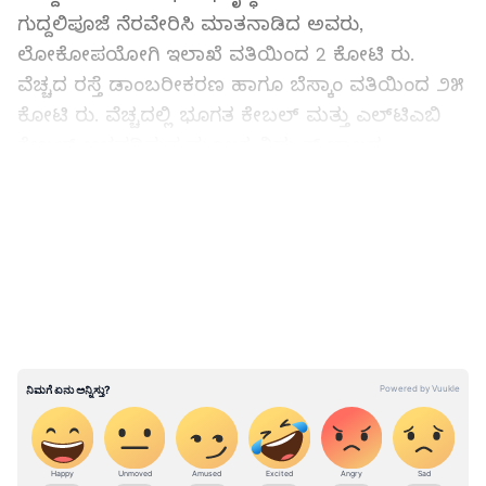
ಗುದ್ದಲಿಪೂಜೆ ನೆರವೇರಿಸಿ ಮಾತನಾಡಿದ ಅವರು,
ಲೋಕೋಪಯೋಗಿ ಇಲಾಖೆ ವತಿಯಿಂದ 2 ಕೋಟಿ ರು.
ವೆಚ್ಚದ ರಸ್ತೆ ಡಾಂಬರೀಕರಣ ಹಾಗೂ ಬೆಸ್ಕಾಂ ವತಿಯಿಂದ ೨೫
ಕೋಟಿ ರು. ವೆಚ್ಚದಲ್ಲಿ ಭೂಗತ ಕೇಬಲ್ ಮತ್ತು ಎಲ್‌ಟಿಎಬಿ
ಕೇಬಲ್ ಅಳವಡಿಸುವ ಮೂಲಕ ವಿದ್ಯುತ್ ಜಾಲದ
ಉನ್ನತೀಕರಣ ಕಾಮಗಾರಿಗಳಿಗೆ ಚಾಲನೆ ನೀಡಲಾಯಿತು.
LATEST VIDEOS
ಕಳೆದ ಚುನಾವಣೆಯಲ್ಲಿ ಪಟ್ಟಣದ ಜನತೆ ನೀಡಿದ ಭಾರಿ
ಬಹುಮತವನ್ನು ಸ್ಮರಿಸಿದ ಸಚಿವರು, ಜನತೆಗೆ ಅಗತ್ಯವಿರುವ
ಮೂಲ ಸೌಕರ್ಯಗಳಾದ ನೀರು, ವಿದ್ಯುತ್ ಹಾಗೂ
ನೈರ್ಮಲ್ಯಕ್ಕೆ ಹೆಚ್ಚಿನ ಆದ್ಯತೆ ನೀಡಲಾಗುತ್ತಿದೆ. ಶೀಘ್ರದಲ್ಲಿಯೇ
ಯುಜಿಡಿ (ಒಳಚರಂಡಿ) ಯೋಜನೆಗೆ ಅನುದಾನ
ಬಿಡುಗಡೆಯಾಗಲಿದೆ ಎಂದು ಭರವಸೆ ನೀಡಿದರು.