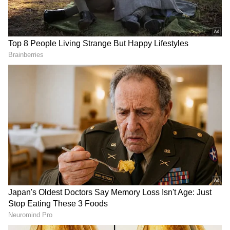
Related Articles
ಮಹಿಳೆಯರಿಗೆ ಸಮಾನತೆ ಪ್ರಜಾಪ್ರಭುತ್ವದ ಮೂಲ
ಆಶಯ: ಸಚಿವ ಕೆ.ಎಚ್.ಮುನಿಯಪ್ಪ
ಎನ್‌ಡಿಎ ಅಧಿಕಾರ ದುರ್ಬಳಕೆ ಮೂಲಕ ಬಿಹಾರ ಗೆದ್ದಿದೆ:
DOWNLOAD APP
ಸಚಿವ ಕೆ.ಎಚ್.ಮುನಿಯಪ್ಪ