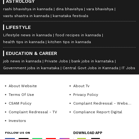
ASTROLOGY
rashi bhavishya in kannada
dina bhavishya
vara bhavishya
vastu shastra in kannada
karnataka festivals
LIFESTYLE
Lifestyle news in kannada
food recipes in kannada
health tips in kannada
kitchen tips in kannada
EDUCATION & CAREER
job news in kannada
Private Jobs
bank jobs in karnataka
Government jobs in karnataka
Central Govt Jobs in Kannada
IT Jobs
About Website
About Tv
Terms Of Use
Privacy Policy
CSAM Policy
Complaint Redressal - Website
Complaint Redressal - TV
Compliance Report Digital
Investors
FOLLOW US ON
DOWNLOAD APP