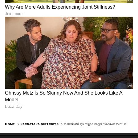
HOME
KARNATAKA DISTRICTS
ವರ್ಷದೊಳಗೆ ಪ್ರತಿ ಹಳ್ಳಿಗೂ ಶಾಶ್ವತ ಕುಡಿಯುವ ನೀರು: ಸಚಿವ ಕೆ.ಎಚ್.ಮುನಿಯಪ್ಪ ಭರವಸೆ