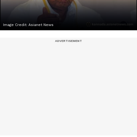
Image Credit:
Asianet News