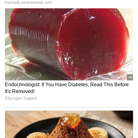
ಯುವ ಕಾಂಗ್ರೆಸ್ ನ ಹರೀಶ್, ಗಿರೀಶ್, ಆರ್ ಎಂ ಸಿ ಟಿ
ಮಂಜುನಾಥ್,ಮಹೇಶ್, ಮುನಿನಾರಾಯಣ, ಪುರಸಭೆ
ಮುಖ್ಯಾಧಿಕಾರಿ ಸತ್ಯನಾರಾಯಣ, ಬೆಸ್ಕಾಂ ಅಧಿಕಾರಿಗಳಾದ
ಲಕ್ಷ್ಮಿಕಾಂತ್, ಭವಾನಿ ಶಂಕರ್, ನಾರಾಯಣಸ್ವಾಮಿ ಇತರರು
ಉಪಸ್ಥಿತರಿದ್ದರು.