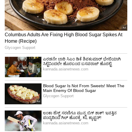
ದೈನಂದಿನ ಪೂಜಾ ಕೈಂಕರ್ಯ ನಡೆಸಲು‌ ಅವಕಾಶ
ನೀಡಲಾಗಿದೆ.
ವೈಕುಂಠ ಏಕಾದಶಿ ದಿನದಂದು ಎರಡೂ ಡೋಸ್ ಲಸಿಕೆ ಪಡೆದ
50 ಜನರಿಗೆ ಮಾತ್ರ ಒಂದು ಬಾರಿ ದೇವರ ದರ್ಶನಕ್ಕೆ ಅವಕಾಶ
ನೀಡಲಾಗುವುದು. ಯಾವುದೇ ಸೇವೆ ಇತ್ಯಾದಿಗಳಿಗೆ
ಅವಕಾಶವಿಲ್ಲ. ಯಾವುದೇ ಮೆರವಣಿಗೆ, ಮನರಂಜನಾ
ಕಾರ್ಯಕ್ರಮ ಆಯೋಜಿಸುವಂತಿಲ್ಲ. ಬೆಂಗಳೂರಿನಲ್ಲಿ
ಬಿಬಿಎಂಪಿ ಮುಖ್ಯ ಆಯುಕ್ತರು, ಜಿಲ್ಲೆಗಳಲ್ಲಿ ಡಿಸಿಗಳು ಪರಿಸ್ಥಿತಿ
ಅವಲೋಕಿಸಿ ಇನ್ನೂ ಹೆಚ್ಚಿನ ನಿರ್ಬಂಧ ವಿಧಿಸಬಹುದು ಎಂದು
ಹೇಳಲಾಗಿದೆ.