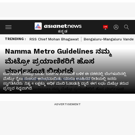
ಕನ್ನಡ
TRENDING :
RSS Chief Mohan Bhagawat
Bengaluru-Mangaluru Vande 
Namma Metro Guidelines ನಮ್ಮ
ಮೆಟ್ರೋ ಪ್ರಯಾಣಿಕರಿಗೆ ಹೊಸ
ಮಾರ್ಗಸೂಚಿ ಬಿಡುಗಡೆ
ಬೆಂಗಳೂರಿಗೆ ಮೆಟ್ರೋ ಬಂತು: ದಶಕಗಳ ಕಾಯುವಿಕೆ ಬಳಿಕ ಈ ದಶಕದಲ್ಲಿ ಬೆಂಗಳೂರಿನಲ್ಲಿ
ಮೆಟ್ರೋ ರೈಲು ಸಂಚಾರ ಆರಂಭವಾಯಿತು. ಯಾರೂ ಊಹಿಸದ ರೀತಿಯಲ್ಲಿ ಜನರು
Author :
Suvarna News
|
Karnataka Districts
ಸ್ವಾಗತಿಸಿದರು. ನಿತ್ಯ 4 ಲಕ್ಷಕ್ಕೂ ಅಧಿಕ ಮಂದಿ ಓಡಾಡುತ್ತಿ ದ್ದಾರೆ. ಈಗ ಲಘು ಮೆಟ್ರೋ ತರುವ
Published :
Jan 12 2022, 06:38 PM IST
ಪ್ರಸ್ತಾವ ಸಿದ್ಧವಾಗಿದೆ.