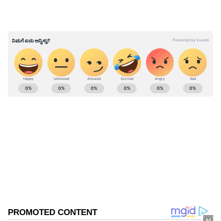
ABOUT THE AUTHOR
Suvarna News
SN
ನಮ್ಮ ಮೆಟ್ರೋ
ಬೆಂಗಳೂರು