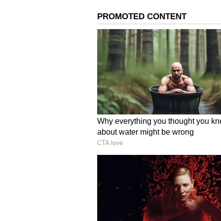
ಸೂರ್ಲಬ್ಬಿ, ಕಂಬಿಬಾಣೆ, ಆವಂದೂರು, ಗಾಳ
ಜನರ ಬೇಡಿಕೆಗೆ ಅನುಗುಣವಾಗಿ ಕೆಎಸ್‌ಆರ್‌
ಸಂಚರಿಸುತ್ತಿದೆ. ಇದರಿಂದ ಗ್ರಾಮೀಣ 
ಪಡೆಯಲಿದ್ದಾರೆ. ರಸ್ತೆಗಳು ತೀರಾ ಕಿರಿದಾಗಿರು
ಬಸ್‌ಗಳು ಸಂಚರಿಸುತ್ತಿಲ್ಲ. ಕೆಲವು ಕಡೆಗಳಲ್
ಇದೆ.
ಶಕ್ತಿ ಯೋಜನೆಯಿಂದಾಗಿ ಗುಡ್ಡಗಾಡು ಪ್ರದೇಶ
ನಷ್ಟಕ್ಕೊಳಗಾಗುವ ಸಾಧ್ಯತೆ ಇದೆ. ಆದ್ದರಿಂದ
ಖಾಸಗಿ ಬಸ್‌ ಕಾರ್ಮಿಕರ ಸಂಘದ ಸುರೇಶ್‌ ದೇ
180ಕ್ಕೂ ಹೆಚ್ಚು ಖಾಸಗಿ ಬಸ್‌ಗಳು
ಗುಡ್ಡಗಾಡು ಪ್ರದೇಶವಾಗಿರುವ ಕೊಡಗು ಜಿಲ್ಲೆಯಲ
ಸುಮಾರು 180ಕ್ಕೂ ಅಧಿಕ ಖಾಸಗಿ ಬಸ್‌ಗಳು
ಕೂಡ ಸೇವೆಯನ್ನು ನೀಡುತ್ತಿದೆ. ಇದರಿಂದ ಶಕ
ಶಕ್ತಿ ಯೋಜನೆಯ ಪ್ರಭಾವದಿಂದಾಗಿ ಸರ್ಕಾರಿ