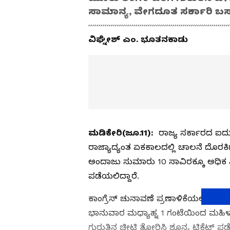
ಸಾಮಾನ್ಯ, ವೇಗದೂತ ಸರ್ಕಾರಿ ಬಸ
ವಿಘ್ನೇಶ್‌ ಎಂ. ಭೂತನಕಾಡು
ಮಡಿಕೇರಿ(ಜೂ.11):
ರಾಜ್ಯ ಸರ್ಕಾರದ ಐದು 
ರಾಜ್ಯಾದ್ಯಂತ ಏಕಕಾಲದಲ್ಲಿ ಚಾಲನೆ ದೊರಕಿದ
ಅಂದಾಜು ಸುಮಾರು 10 ಸಾವಿರಕ್ಕೂ ಅಧಿಕ
ಪಡೆಯಲಿದ್ದಾರೆ.
ಕಾಂಗ್ರೆಸ್‌ ಚುನಾವಣೆ ಪ್ರಣಾಳಿಕೆಯಲ್ಲಿ ಘ
ಭಾನುವಾರ ಮಧ್ಯಾಹ್ನ 1 ಗಂಟೆಯಿಂದ ಮಹಿಳಾ
ಗುರುತಿನ ಚೀಟಿ ತೋರಿಸಿ ಶೂನ್ಯ ಟಿಕೆಟ್‌ ಪಡ