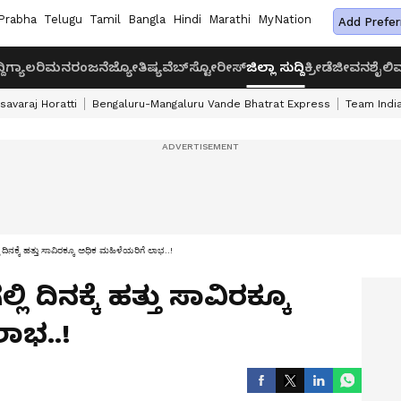
Prabha
Telugu
Tamil
Bangla
Hindi
Marathi
MyNation
Add Prefer
ದಿ
ಗ್ಯಾಲರಿ
ಮನರಂಜನೆ
ಜ್ಯೋತಿಷ್ಯ
ವೆಬ್‌ಸ್ಟೋರೀಸ್
ಜಿಲ್ಲಾ ಸುದ್ದಿ
ಕ್ರೀಡೆ
ಜೀವನಶೈಲಿ
ವ
savaraj Horatti
Bengaluru-Mangaluru Vande Bhatrat Express
Team India
 ದಿನಕ್ಕೆ ಹತ್ತು ಸಾವಿರಕ್ಕೂ ಅಧಿಕ ಮಹಿಳೆಯರಿಗೆ ಲಾಭ..!
ಿ ದಿನಕ್ಕೆ ಹತ್ತು ಸಾವಿರಕ್ಕೂ
ಾಭ..!