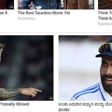
ರ್ಭದಲ್ಲಿ ಜಿಲ್ಲೆಯಲ್ಲಿ ಸಾಕಷ್ಟುಖಾಸಗಿ ಬಸ್‌ಗಳು ಸಂಚಾರ
ಗಳ ಸಂಖ್ಯೆ ಕೆಲವು ಕಡೆ ಇಳಿಮುಖಗೊಂಡಿದೆ.
ಿಜೆಪಿ ಶಾಸಕ: ಉಚಿತ ಬಸ್‌ ಟಿಕೆಟ್ ವಿತರಣೆ
ೇರಿ ಘಟಕದಿಂದ ಪ್ರತಿನಿತ್ಯ 91 ಬಸ್‌ಗಳು ಸಂಚರಿಸುತ್ತವೆ. ದಿನಕ್ಕೆ
‌ಗಳು ಸುಸ್ಥಿತಿಯಲ್ಲಿದೆ. ಪ್ರತಿ ನಿತ್ಯ ಸುಮಾರು 20 ಸಾವಿರಕ್ಕೂ
ಶಕ್ತಿ ಯೋಜನೆಯಿಂದ ವಿದ್ಯಾರ್ಥಿಗಳು ಸೇರಿದಂತೆ ಸಾವಿರಾರು ಮಂದಿ
ಟಿಸಿ ಡಿಪೋ ವ್ಯವಸ್ಥಾಪಕರು ಗೀತಾ ತಿಳಿಸಿದ್ದಾರೆ.
ಾ ಉಸ್ತುವಾರಿ ಸಚಿವ ಎನ್‌.ಎಸ್‌. ಭೋಸರಾಜ್‌ ಇಂದು(ಭಾನುವಾರ)