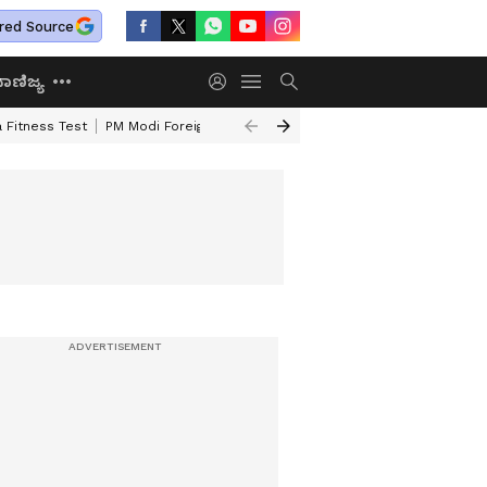
red Source
ಾಣಿಜ್ಯ
 Fitness Test
PM Modi Foreign Travel Expenditure
Valmiki Corporatio