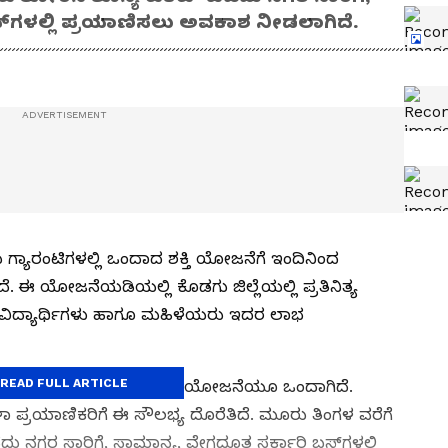
್‌ಗಳಲ್ಲಿ ಪ್ರಯಾಣಿಸಲು ಅವಕಾಶ ನೀಡಲಾಗಿದೆ.
ಗ್ಯಾರಂಟಿಗಳಲ್ಲಿ ಒಂದಾದ ಶಕ್ತಿ ಯೋಜನೆಗೆ ಇಂದಿನಿಂದ
ೆ. ಈ ಯೋಜನೆಯಡಿಯಲ್ಲಿ ಕೊಡಗು ಜಿಲ್ಲೆಯಲ್ಲಿ ಪ್ರತಿನಿತ್ಯ
 ವಿದ್ಯಾರ್ಥಿಗಳು ಹಾಗೂ ಮಹಿಳೆಯರು ಇದರ ಲಾಭ
READ FULL ARTICLE
ೋಷಿಸಿದ್ದ 5 ಯೋಜನೆಗಳಲ್ಲಿ ಶಕ್ತಿ ಯೋಜನೆಯೂ ಒಂದಾಗಿದೆ.
 ಪ್ರಯಾಣಿಕರಿಗೆ ಈ ಸೌಲಭ್ಯ ದೊರೆತಿದೆ. ಮೂರು ತಿಂಗಳ ವರೆಗೆ
ೆದು ನಗರ ಸಾರಿಗೆ, ಸಾಮಾನ್ಯ, ವೇಗದೂತ ಸರ್ಕಾರಿ ಬಸ್‌ಗಳಲ್ಲಿ