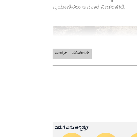
ಪ್ರಯಾಣಿಸಲು ಅವಕಾಶ ನೀಡಲಾಗಿದೆ.
ಕಾಂಗ್ರೆಸ್
ಮಹಿಳೆಯರು
ABOUT THE AUTHOR
Kannadaprabha News
KN
1967ರ ನವೆಂಬರ್ 4ರಂದು ಆರಂಭವಾದ ಕ
ಮೂಡಿಸಿದ ಕನ್ನಡ ದಿನ ಪತ್ರಿಕೆ. ದೇಶ, 
ಹೂರಣ ಹೊತ್ತು ತರುವ ಕನ್ನಡಪ್ರಭ, ಕನ್ನ
ಎತ್ತುವ ಕನ್ನಡಪ್ರಭ ದಿನ ಪತ್ರಿಕೆಯಲ್ಲಿ 