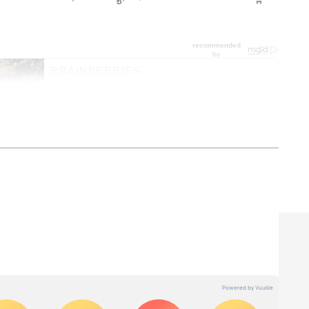
ನ್ನಡಪ್ರಭ ಕನ್ನಡ ಪತ್ರಿಕೋದ್ಯಮದಲ್ಲಿಯೇ ವಿಶೇಷ ಛಾಪು
ವಿದೇಶ, ವಾಣಿಜ್ಯ, ಕ್ರೀಡೆ, ಮನೋರಂಜನೆ ಸೇರಿ ವೈವಿಧ್ಯಮಯ ಸುದ್ದಿಗಳ
ಡಿಗರ ಅಸ್ಮಿತೆಯ ಸಂಕೇತ. ಸದಾ ಕರುನಾಡು, ನುಡಿ, ಸಂಸ್ಕೃತಿ ಪರ ಧ್ವನಿ
ಪ್ರಕಟಗೊಳ್ಳುವ ಸುದ್ದಿಗಳು ಸುವರ್ಣ ನ್ಯೂಸ್ ವೆಬ್‌ಸೈಟಲ್ಲೂ ಲಭ್ಯ.