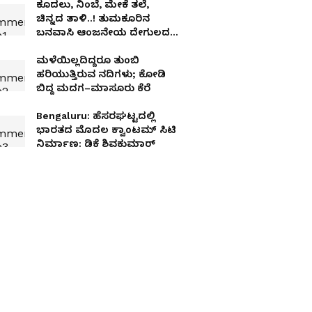
ಕೂದಲು, ನಿಂಬೆ, ಮೇಕೆ ತಲೆ,
ಚಿನ್ನದ ತಾಳಿ..! ತುಮಕೂರಿನ
ಬನವಾಸಿ ಆಂಜನೇಯ ದೇಗುಲದ
ಬಳಿ ವಾಮಾಚಾರಕ್ಕೆ ಬೆಚ್ಚಿಬಿದ್ದ
ಸ್ಥಳೀಯರು
ಮಳೆಯಿಲ್ಲದಿದ್ದರೂ ತುಂಬಿ
ಹರಿಯುತ್ತಿರುವ ನದಿಗಳು; ಕೋಡಿ
ಬಿದ್ದ ಮದಗ–ಮಾಸೂರು ಕೆರೆ
Bengaluru: ಹೆಸರಘಟ್ಟದಲ್ಲಿ
ಭಾರತದ ಮೊದಲ ಕ್ವಾಂಟಮ್ ಸಿಟಿ
ನಿರ್ಮಾಣ: ಡಿಕೆ ಶಿವಕುಮಾರ್