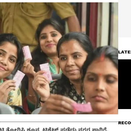
LATE
RECO
 ತೋರಿಸಿ ಶೂನ್ಯ ಟಿಕೆಟ್‌ ಪಡೆದು ನಗರ ಸಾರಿಗೆ,