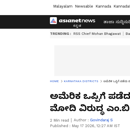
Malayalam
Newsable
Kannada
Kannada
ತಾಜಾ ಸುದ್ದಿ
ಸುದ್
TRENDING :
RSS Chief Mohan Bhagawat
Ba
HOME
KARNATAKA DISTRICTS
ಅಮೆರಿಕ ಒಪ್ಪಿಗೆ ಪಡೆದು 
ಅಮೆರಿಕ ಒಪ್ಪಿಗೆ ಪಡೆ
ಮೋದಿ ವಿರುದ್ಧ ಎಂ.ಬಿ
Author :
Govindaraj S
2
Min read
Published :
May 17 2026, 12:27 AM IST