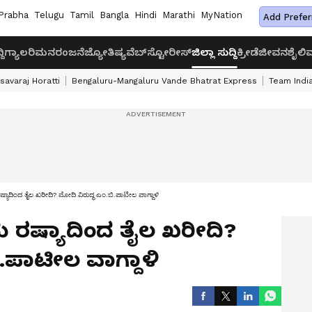
Prabha
Telugu
Tamil
Bangla
Hindi
Marathi
MyNation
Add Prefer
ದಿ
ಗ್ಯಾಲರಿ
ಮನರಂಜನೆ
ಜ್ಯೋತಿಷ್ಯ
ವೆಬ್‌ಸ್ಟೋರೀಸ್
ಜಿಲ್ಲಾ ಸುದ್ದಿ
ಕ್ರೀಡೆ
ಜೀವನಶೈಲಿ
ವ
savaraj Horatti
Bengaluru-Mangaluru Vande Bhatrat Express
Team India
ರಷ್ಯಾದಿಂದ ತೈಲ ಖರೀದಿ? ಮೋದಿ ವಿರುದ್ಧ ಎಂ.ಬಿ.ಪಾಟೀಲ ವಾಗ್ದಾಳಿ
ದು ರಷ್ಯಾದಿಂದ ತೈಲ ಖರೀದಿ?
.ಪಾಟೀಲ ವಾಗ್ದಾಳಿ