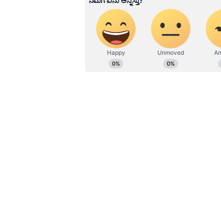
Related Articles
ಕಾಂಗ್ರೆಸ್‌ನಲ್ಲಿ ಎಲ್ಲ ನಿರ್
ಹೈಕಮಾಂಡ್‌ನದ್ದೇ: ಸಚಿವ
ಎಂ.ಬಿ.ಪಾಟೀಲ ಸ್ಪಷ್ಟನೆ
ಜನರನ್ನು ಮರಳು ಮಾಡುತ್ತಿದ್ದಾರೆ. ಕರೋನ
ಅವರು ವಿಶ್ವಗುರು ಎಂದು ಲೇವಡಿ ಮಾಡಿದರು.
ಬೇರೆಯದ್ದೇ ಮಾಡುತ್ತಾರೆ. ಪಶ್ಚಿಮ ಬಂಗಾಳ, 
ಅಶೊಕ ಚವ್ಹಾಣ, ಅಜೀತ್ ಪವಾರ ಬಗ್ಗೆ ಮೋದಿ 
ಹಾಕಿ ಶುಭ್ರ ಮಾಡುತ್ತಾರೆಂದು ಟಾಂಗ್ ಕೊಟ್ಟ