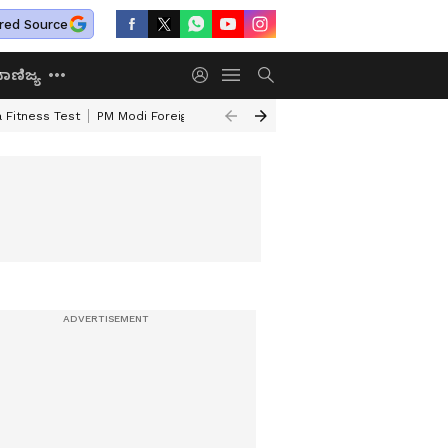
red Source
ಾಣಿಜ್ಯ
 Fitness Test
PM Modi Foreign Travel Expenditure
Valmiki Corporatio