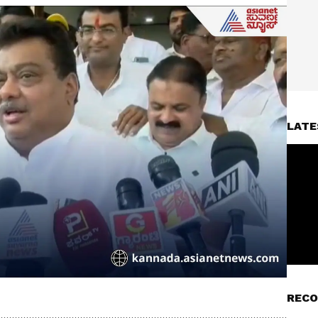
LATE
RECO