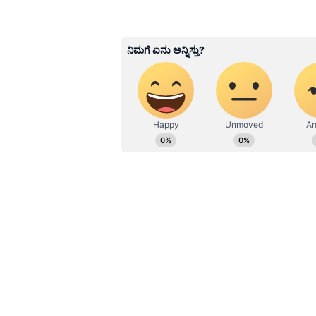
Related Articles
ಕೊಂಕಣ ರೈಲ್ವೆ ಅಭಿವೃದ್ಧಿಗೆ
ಕೇಂದ್ರದಿಂದ 7000ಕೋಟಿ
ಅನುದಾನಕ್ಕೆ ಯತ್ನ, ಕಾರ
ಮಡಗಾಂವ್ ರೈಲು ವೇಳಾಪಟ
ಪರಿಷ್ಕರಣೆ
ಮಂಗಳೂರು ಜಂಕ್ಷನ್ ರೈಲು ನಿಲ್ದಾಣ (ಪಡೀಲ್) 