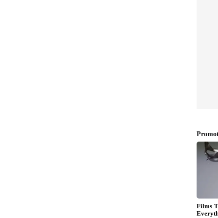
ಜ್ಯೋತಿ-ಪಿವಿಎಸ್-ಲಾಲ್‍ಬಾಗ್-ಸುಲ್ತಾನ್‍ಬತ್ತೇರಿ-
ಂದ ಸ್ಟೇಟ್‍ಬ್ಯಾಂಕ್‍ಗೆ 3, ಸಂಜೆ 5, ಮಧ್ಯಾಹ್ನ 1, 1.25, 2.40,
್ಯೋತಿ
ನಿಂದ ಕೋಡಿಕಲ್ ಬೆಳಗ್ಗೆ 8, 9, 9.50, 11, 12.15, 2.30, 3.30,
-ಮಲ್ಲಿಕಟ್ಟೆ-ಕೆಪಿಟಿ-ಲಾಲ್‍ಬಾಗ್-ಉರ್ವಾಸ್ಟೋರ್-ಕೊಟ್ಟಾರ.
್ಯದ ಸದುಪಯೋಗ ಪಡೆದುಕೊಳ್ಳಬಹುದು ಎಂದು ಕೆಎಸ್‌ಆರ್‌ಟಿಸಿ
ಾರಿ ಪ್ರಕಟಣೆಯಲ್ಲಿ ತಿಳಿಸಿದ್ದಾರೆ.