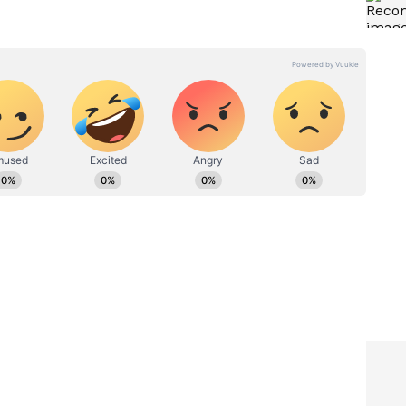
ಮುಂಬೈ-ಹೈದರಾಬಾದ್ ಬುಲೆಟ್
ರೈಲು ಯೋಜನೆ: ಡಿಪಿಆರ್ ವರದಿ
ವಾರ-
ಸಿದ್ಧ, ಕಲಬುರಗಿಗೆ ಸಿಗಲಿದೆ ಹೈ-ಸ್ಪೀಡ್
್ಟಿ
ನಿಲ್ದಾಣ!
ನಿಂದ ಬೊಕ್ಕಪಟ್ಣದಿಂದ ಬೆಳಗ್ಗೆ 8.45, 10.15, 11.45, ಮಧ್ಯಾಹ್ನ