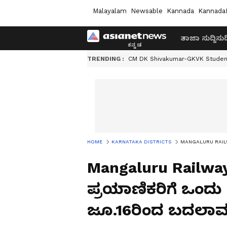
Malayalam
Newsable
Kannada
Kannada
ತಾಜಾ ಸುದ್ದಿ
ಸುದ್
TRENDING :
CM DK Shivakumar-GKVK Studen
HOME
KARNATAKA DISTRICTS
MANGALURU RAILWAY 
Mangaluru Railwa
ಪ್ರಯಾಣಿಕರಿಗೆ ಒಂದು ಕ
ಜೂ.16ರಿಂದ ಬದಲಾವ