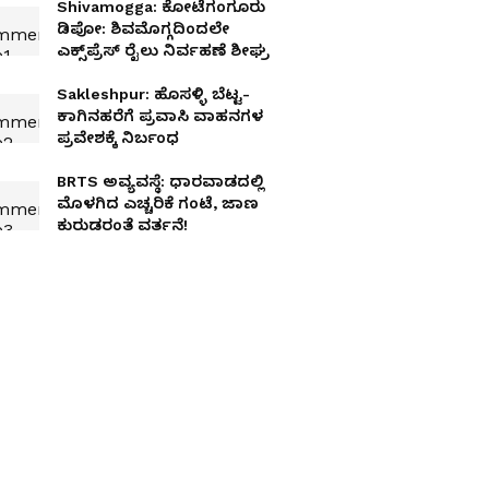
Shivamogga: ಕೋಟೆಗಂಗೂರು
ಡಿಪೋ: ಶಿವಮೊಗ್ಗದಿಂದಲೇ
ಎಕ್ಸ್‌ಪ್ರೆಸ್ ರೈಲು ನಿರ್ವಹಣೆ ಶೀಘ್ರ
Sakleshpur: ಹೊಸಳ್ಳಿ ಬೆಟ್ಟ-
ಕಾಗಿನಹರೆಗೆ ಪ್ರವಾಸಿ ವಾಹನಗಳ
ಪ್ರವೇಶಕ್ಕೆ ನಿರ್ಬಂಧ
BRTS ಅವ್ಯವಸ್ಥೆ: ಧಾರವಾಡದಲ್ಲಿ
ಮೊಳಗಿದ ಎಚ್ಚರಿಕೆ ಗಂಟೆ, ಜಾಣ
ಕುರುಡರಂತೆ ವರ್ತನೆ!