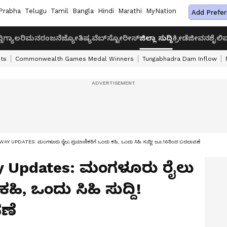
Prabha
Telugu
Tamil
Bangla
Hindi
Marathi
MyNation
Add Prefer
ದಿ
ಗ್ಯಾಲರಿ
ಮನರಂಜನೆ
ಜ್ಯೋತಿಷ್ಯ
ವೆಬ್‌ಸ್ಟೋರೀಸ್
ಜಿಲ್ಲಾ ಸುದ್ದಿ
ಕ್ರೀಡೆ
ಜೀವನಶೈಲಿ
ವ
ts
Commonwealth Games Medal Winners
Tungabhadra Dam Inflow
UPDATES: ಮಂಗಳೂರು ರೈಲು ಪ್ರಯಾಣಿಕರಿಗೆ ಒಂದು ಕಹಿ, ಒಂದು ಸಿಹಿ ಸುದ್ದಿ! ಜೂ.16ರಿಂದ ಬದಲಾವಣೆ
y Updates: ಮಂಗಳೂರು ರೈಲು
ಹಿ, ಒಂದು ಸಿಹಿ ಸುದ್ದಿ!
ಣೆ