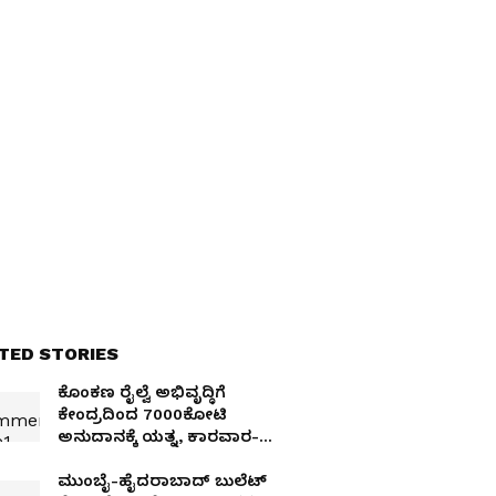
TED STORIES
ಕೊಂಕಣ ರೈಲ್ವೆ ಅಭಿವೃದ್ಧಿಗೆ
ಕೇಂದ್ರದಿಂದ 7000ಕೋಟಿ
ಅನುದಾನಕ್ಕೆ ಯತ್ನ, ಕಾರವಾರ-
ಮಡಗಾಂವ್ ರೈಲು ವೇಳಾಪಟ್ಟಿ
ಪರಿಷ್ಕರಣೆ
ಮುಂಬೈ-ಹೈದರಾಬಾದ್ ಬುಲೆಟ್