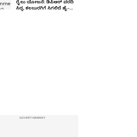
ರೈಲು ಯೋಜನೆ: ಡಿಪಿಆರ್ ವರದಿ
ಸಿದ್ಧ, ಕಲಬುರಗಿಗೆ ಸಿಗಲಿದೆ ಹೈ-
ಸ್ಪೀಡ್ ನಿಲ್ದಾಣ!