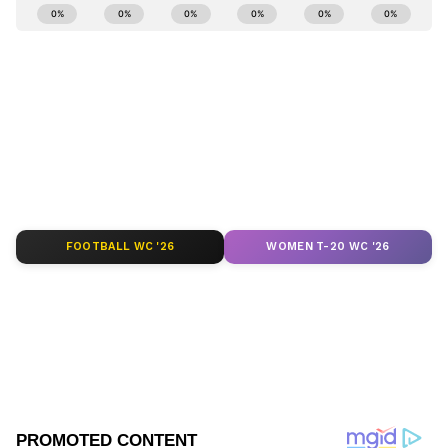
ABOUT THE AUTHOR
ಅವರಿಗೂ ನ್ಯಾಯ ಸಿಗುವಂತಾಗಿದೆ ಎಂದು ಹೇಳಿದರು.
Govindaraj S
GS
ಏಷ್ಯಾನೆಟ್ ಸುವರ್ಣ ಡಿಜಿಟಲ್ ಕನ್ನಡ ವಿಭಾಗದಲ್ಲಿ ಉಪ ಸಂಪಾದಕ.
ಕಳೆದ 8 ವರ್ಷಗಳಿಂದ ಮಾಧ್ಯಮ ಪ್ರಪಂಚದಲ್ಲಿದ್ದೇನೆ. ಹುಟ್ಟಿ
ಬೆಳೆದಿದ್ದು ಬೆಂಗಳೂರಿನಲ್ಲಿ. ಸ್ನಾತಕೋತ್ತರ ಪದವಿಯನ್ನು ಬೆಂಗಳೂರು
ವಿಶ್ವವಿದ್ಯಾಲಯದಿಂದ ಪಡೆದಿದ್ದೇನೆ. ದೂರದರ್ಶನದಲ್ಲಿ ಇಂಟರ್ನ್‌ಶಿಪ್
ಕೆ.ಹೆಚ್. ಮುನಿಯಪ್ಪ
ನಿರ್ವಹಣೆ. ಪ್ರಜಾವಾಣಿ ಮತ್ತು ಉದಯವಾಣಿ ಡಿಜಿಟಲ್ ವಿಭಾಗದಲ್ಲಿ
ಮೀಸಲಾತಿ
ಕಾಂಗ್ರೆಸ್
ರಾಜಕೀಯ ಸುದ್ದಿ
ಬರಹಗಾರ ಹಾಗೂ ಕಂಟೆಂಟ್ ಡೆವಲಪರ್ ಆಗಿ ಕೆಲಸ ಮಾಡಿದ್ದೇನೆ.
ಮನರಂಜನೆ ಸುದ್ದಿಗಳ ಬಗ್ಗೆ ತುಂಬಾ ಆಸಕ್ತಿ. ಸಿನಿಮಾ ವೀಕ್ಷಿಸುವುದು,
ಸಂಗೀತ ಕೇಳುವುದು ಮತ್ತು ಕ್ರೀಡೆ ನೆಚ್ಚಿನ ಹವ್ಯಾಸಗಳು.
FOOTBALL WC '26
WOMEN T-20 WC '26