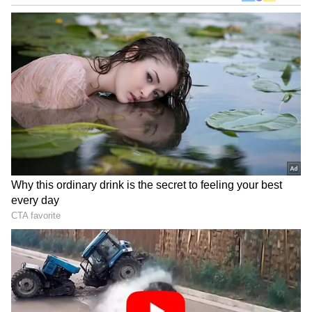
Related Articles
DOWNLOAD APP
ಇಂಧನ ಪೂರೈಕೆಯಲ್ಲಿ ಕೇಂದ್ರದಿಂದ ಕರ್ನಾಟಕಕ್ಕೆ
ತಾರತಮ್ಯ: ಸಚಿವ ಕೆ.ಎಚ್‌.ಮುನಿಯಪ್ಪ ಬೇಸರ
RECOMMENDED STORIES
ಹಳ್ಳಿಯ ಜನರು ಅಡುಗೆಗೆ ಸೌದೆ ಬಳಸಿ - ನಗರ ಜನರು
ಎಲೆಕ್ಟ್ರಿಕ್‌ ಸ್ಟವ್ ಉಪಯೋಗಿಸಿ : ಮುನಿಯಪ್ಪ
ರೇಣುಕಾಸ್ವಾಮಿ ಕೇಸ್‌ನಲ್ಲಿ ಟ್ವಿಸ್ಟ್:
ವಿಜಯಪುರ ಉಪ ನೋಂದಣಿ
ಶವ ಸಾಗಿಸಿದ್ದ ಸ್ಕಾರ್ಪಿಯೋ
ಕಚೇರಿ ಮೇಲೆ ಲೋಕಾಯುಕ್ತ