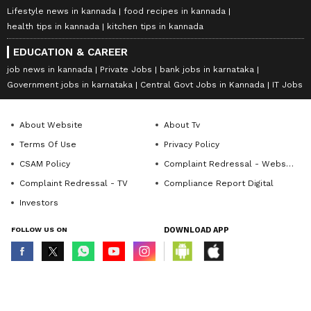
Lifestyle news in kannada
food recipes in kannada
health tips in kannada
kitchen tips in kannada
EDUCATION & CAREER
job news in kannada
Private Jobs
bank jobs in karnataka
Government jobs in karnataka
Central Govt Jobs in Kannada
IT Jobs
About Website
About Tv
Terms Of Use
Privacy Policy
CSAM Policy
Complaint Redressal - Website
Complaint Redressal - TV
Compliance Report Digital
Investors
FOLLOW US ON
DOWNLOAD APP
© Copyright 2026 Asianxt Digital Technologies Private Limited (Formerly
known as Asianet News Media & Entertainment Private Limited) | All Rights
Reserved