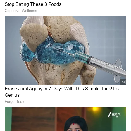
LATEST VIDEOS
"ರಾಜಕೀಯ ಬೇಡ, ಸಿನಿಮಾನೇ ಪ್ರಾಣ":
ಕನಕೋತ್ಸವದಲ್ಲಿ ರಿಷಬ್ ಶೆಟ್ಟಿ | Rishab
Shetty speech | Suvarna News
ಶೇ.50 ರಿಂದ ಶೇ.18 ಕ್ಕೆ TAX ಇಳಿಕೆ: ಮೋದಿ-
ಟ್ರಂಪ್ ಐತಿಹಾಸಿಕ ಒಪ್ಪಂದ | India US
Trade Deal | Party Rounds