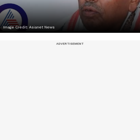
Image Credit:
Asianet News