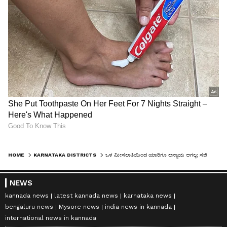
HOME
KARNATAKA DISTRICTS
ಒಳ ಮೀಸಲಾತಿಯಿಂದ ಯಾರಿಗೂ ಅನ್ಯಾಯ ಆಗಲ್ಲ: ಸಚಿವ ಕೆ.ಎಚ್‌.ಮುನಿಯಪ್ಪ
NEWS
kannada news
latest kannada news
karnataka news
bengaluru news
Mysore news
india news in kannada
international news in kannada