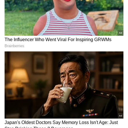
DOWNLOAD APP
Related Articles
ಹಾವೇರಿ ಬಳಿಕ ಮತ್ತೊಂದು ಜಿಲ್ಲೆಯಲ್ಲಿ ಮೋಡ ಬಿತ್ತನೆಗೆ
ಸರ್ಕಾರದ ಚಿಂತನೆ; ಮಳೆ ಕೊರತೆ
ಕೃಷ್ಣಾ ನದಿಗೆ ಹರಿದು ಬರುತ್ತಿದೆ 60 ಸಾವಿರ ಕ್ಯೂಸೆಕ್ಸ್
ನೀರು; ಸೇತುವೆಗಳು ಜಾಲವೃತ