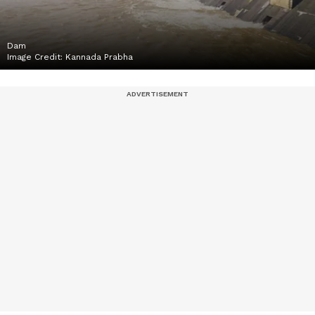
Dam
Image Credit:
Kannada Prabha