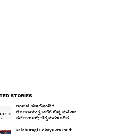
TED STORIES
ಲಂಚದ ಹಣದೊಂದಿಗೆ
ಲೋಕಾಯುಕ್ತ ಬಲೆಗೆ ಬಿದ್ದ ಮಹಿಳಾ
ಸರ್ವೇಯರ್; ಚಿಕ್ಕಮಗಳೂರಿನ
ಮೂಡಿಗೆರೆಯಲ್ಲಿ ಹೈಡ್ರಾಮಾ!
Kalaburagi Lokayukta Raid: