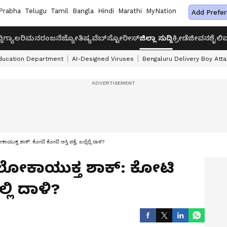
Prabha
Telugu
Tamil
Bangla
Hindi
Marathi
MyNation
Add Prefer
ದಿ
ಗ್ಯಾಲರಿ
ಮನರಂಜನೆ
ಜ್ಯೋತಿಷ್ಯ
ವೆಬ್‌ಸ್ಟೋರೀಸ್
ಜಿಲ್ಲಾ ಸುದ್ದಿ
ಕ್ರೀಡೆ
ಜೀವನಶೈಲಿ
ವ
ducation Department
AI-Designed Viruses
Bengaluru Delivery Boy Att
 ಲೋಕಾಯುಕ್ತ ಶಾಕ್: ಕೋಟಿ ಕೋಟಿ ಆಸ್ತಿ ಪತ್ತೆ, ಎಲ್ಲೆಲ್ಲಿ ದಾಳಿ?
ರಿಗೆ ಲೋಕಾಯುಕ್ತ ಶಾಕ್: ಕೋಟಿ
ಲ್ಲಿ ದಾಳಿ?