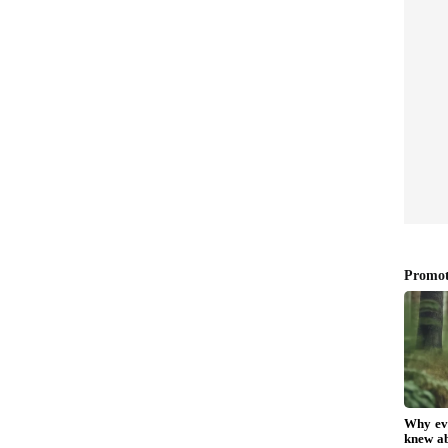
Kalaburagi Lokayukta Raid:
ದ ಮಹಿಳಾ
ಸರ್ಕಾರಿ ಅಧಿಕಾರಿಗೆ ಲಂಚ ಕೊಡಲು
ರಿನ
ಬಂದು ಲೋಕಾಯುಕ್ತ ಬಲೆಗೆ ಬಿದ್ದ
ಾ!
ತಂದೆ-ಮಗ!
ಿವೃತ್ತ ಸುಪರಿಡೆಂಟ್ ಇಂಜಿನಿಯರ್ ಮಾಣಿಕ್ ಕನಕಟ್ಟಿ ಮನೆ
 ಬೀದರ್ ಜಿಲ್ಲೆಯ ಹಳ್ಳಿಖೇಡ ಗ್ರಾಮದ ಮನೆ, ಹುಮ್ನಾಬಾದ್ ನ
ಮದ ತೋಟದ ಮನೆಯ ಮೇಲೆ ಲೋಕಾಯುಕ್ತ ಎಸ್ ಪಿ ಸಿದ್ದರಾಜು
ಪರಿಶೀಲನೆ ನಡೆಸುತ್ತಿದ್ದಾರೆ.
ಲೆಕ್ಸ್, ಹಳ್ಳಿ ಖೇಡನಲ್ಲಿ 20 ಎಕರೆ ತೋಟ, ಕಲಬುರಗಿಯಲ್ಲಿ
ೋಟಿ ಮೌಲ್ಯದ ಆಸ್ತಿ ಪತ್ತೆಯಾಗಿದೆ. ನಿವೃತ ಅಧಿಕಾರಿ ಸದ್ಯ