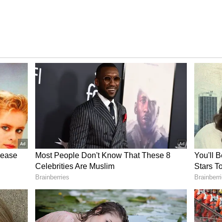
ನಡೆದಿದೆ. ರಾಜಣ್ಣ ಅಡಿಷನಲ್ ಡೈರೆಕ್ಟರ್ ಕರ್ನಾಟಕ ಹೌಸಿಂಗ್
 ಕುಮಾರ್ ಅವರ ಯಲಹಂಕದ ನಿವಾಸದ ಮೇಲೆ ದಾಳಿ
ಆದಾಯ ಮೀರಿ ಆಸ್ತಿ ಗಳಿಕೆ ಆರೋಪ ಕೇಳಿ ಬಂದಿದೆ.