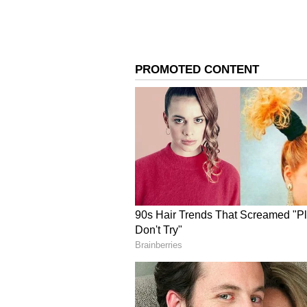
ಬೆಂಗಳೂರು:
ಬೆಂಗಳೂರಿನ ಎರಡು ಕಡೆ ಲೋಕಾಯುಕ್ತ ದಾಳಿ 
ಬೋರ್ಡ್ ಮತ್ತು ಬೆಸ್ಕಾಂ ಎಇಇ ಉದಯ್
ನಡೆಸಲಾಗಿದೆ. ಈ ಇಬ್ಬರು ಅಧಿಕಾರಿಗಳಿಂದ 