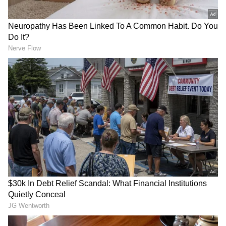
DOWNLOAD APP
ಎಚ್‌.ಡಿ. ಕೋಟೆ ತಾಲೂಕನ್ನು ಹಿಂದುಳಿದ ತಾಲೂಕು ಎಂಬ
ಹಣೆಪಟ್ಟಿಯಿಂದ ತೆಗೆಯುವ ಉದ್ದೇಶದಿಂದ ಹಿಂದಿನ 5
ವರ್ಷಗಳ ಅವಧಿಯಲ್ಲಿ ತಾಲೂಕಿನಲ್ಲಿ ಅನೇಕ ಅಭಿವೃದ್ದಿ
ಕೆಲಸಗಳನ್ನು ನಡೆಸಿದ್ದೆ. ಅದರ ಫಲವಾಗಿ ಇಂದು ತಾಲೂಕಿನ
ಮತದಾರರು, ಎರಡನೇ ಬಾರಿಗೆ ತಮಗೆ ಜನ ಸೇವೆ ಮಾಡುವ
ಅವಕಾಶ ಕೊಟ್ಟಿದ್ದಾರೆ. ತಾಲೂಕಿನ ಅಭಿವೃದ್ದಿಗೆ ತಮ್ಮ ತಂದೆ
ಮಾಜಿ ಶಾಸಕ ದಿ. ಚಿಕ್ಕಮಾದು ಮತ್ತು ಮಾಜಿ ಸಂಸದ ದಿ.
ಆರ್‌. ಧ್ರುವನಾರಾಯಣ್‌ ಕೂಡ ಅನೇಕ ಅಭಿವೃದ್ದಿ ಕೆಲಸ
ನಡೆಸಿದ್ದರು. ತಾಲೂಕಿನಲ್ಲಿ ಇನ್ನೂ ಅನೇಕ ಸಮಸ್ಯೆಗಳುಇ ಇವೆ.
ಅವುಗಳನ್ನು ಒಮ್ಮೆಗೆ ಪರಿಹಾರ ಮಾಡಲು ಸಾಧ್ಯವಿಲ್ಲ. ಹಂತ