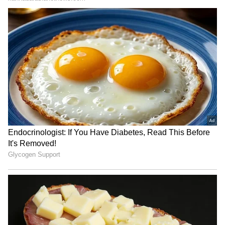
ಪತ್ರಕರ್ತರ ಅಭ್ಯುದಯ ಸಹಕಾರ ಸಂಘದ ಅಧ್ಯಕ್ಷ ದೀಪಕ್‌,
ಜಿಲ್ಲಾ ಪತ್ರಕರ್ತರ ಸಂಘದ ಕಾರ್ಯದರ್ಶಿ ಸುಬ್ರಮಣ್ಯ,
ಗ್ರಾಮಾಂತರ ಕಾರ್ಯಾದರ್ಶಿ ಧರ್ಮಾಪುರ ನಾರಾಯಣ್‌,
ರಾಜ್ಯ ಕಾರ್ಯಕಾರಿಣಿ ಸದಸ್ಯ ರಾಘವೇಂದ್ರ, ತಾಲೂಕು
ಸಂಘದ ಅಧ್ಯಕ್ಷ ಸತೀಶ್‌ ಆರಾಧ್ಯ ಇದ್ದರು.
ಪ್ರತಿಭಾ ಪುರಸ್ಕಾರ- ಇದೇ ವೇಳೆ ಎಸ್ಸೆಸ್ಸೆಲ್ಸಿ ಮತ್ತು ದ್ವಿತೀಯ
ಪಿಯು ತರಗತಿಯಲ್ಲಿ ಹೆಚ್ಚು ಅಂಕ ಪಡೆದ ಪತ್ರಕರ್ತರ
ಮಕ್ಕಳನ್ನು ಶಾಸಕ ಅನಿಲ್‌ ಚಿಕ್ಕಮಾದು ಪುರಸ್ಕರಿಸಿ,
ಪೋ›ತ್ಸಾಹ ಧನ ವಿತರಿಸಿದರು. ಹಿರಿಯ ಪತ್ರಕರ್ತ ಕಬಿನಿ
ಮಂಜು ಅವರನ್ನು ಕಾರ್ಯಕ್ರಮದಲ್ಲಿ ಸನ್ಮಾನಿಸಲಾಯಿತು.