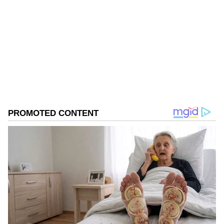
KN
1967ರ ನವೆಂಬರ್ 4ರಂದು ಆರಂಭವಾದ ಕನ್ನಡಪ್ರಭ ಕನ್ನಡ
ಪತ್ರಿಕೋದ್ಯಮದಲ್ಲಿಯೇ ವಿಶೇಷ ಛಾಪು ಮೂಡಿಸಿದ ಕನ್ನಡ ದಿನ
ಪತ್ರಿಕೆ. ದೇಶ, ವಿದೇಶ, ವಾಣಿಜ್ಯ, ಕ್ರೀಡೆ, ಮನೋರಂಜನೆ ಸೇರಿ
ವೈವಿಧ್ಯಮಯ ಸುದ್ದಿಗಳ ಹೂರಣ ಹೊತ್ತು ತರುವ ಕನ್ನಡಪ್ರಭ,
ಮೈಸೂರು
ಕನ್ನಡಿಗರ ಅಸ್ಮಿತೆಯ ಸಂಕೇತ. ಸದಾ ಕರುನಾಡು, ನುಡಿ, ಸಂಸ್ಕೃತಿ
ಪರ ಧ್ವನಿ ಎತ್ತುವ ಕನ್ನಡಪ್ರಭ ದಿನ ಪತ್ರಿಕೆಯಲ್ಲಿ ಪ್ರಕಟಗೊಳ್ಳುವ
ಸುದ್ದಿಗಳು ಸುವರ್ಣ ನ್ಯೂಸ್ ವೆಬ್‌ಸೈಟಲ್ಲೂ ಲಭ್ಯ.