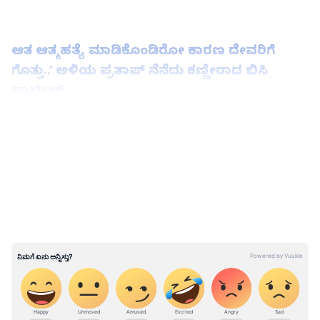
ಆತ ಆತ್ಮಹತ್ಯೆ ಮಾಡಿಕೊಂಡಿರೋ ಕಾರಣ ದೇವರಿಗೆ
ಗೊತ್ತು..' ಅಳಿಯ ಪ್ರತಾಪ್ ನೆನೆದು ಕಣ್ಣೀರಾದ ಬಿಸಿ
ಪಾಟೀಲ್
LATEST VIDEOS