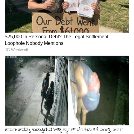
ವಿಶ್ವದರ್ಜೆಯ ಎಐ ಸಿಟಿಯಾಗಿ
ಮಹಾರಾಷ್ಟ್ರದಲ್ಲೇ ಉಳಿದ ಚೆನ್ನಮ್ಮ,
ಬಿಡದಿ ಅಭಿವೃದ್ಧಿ: ಮುಖ್ಯಮಂತ್ರಿ
ರಾಯಣ್ಣ ಸೇರಿ ಕರ್ನಾಟಕದ 2
ಡಿಕೆಶಿ, ರೈತರಿಗೆ ಬಂಪರ್ ಆಫರ್!
ಲಕ್ಷಕ್ಕೂ ಹೆಚ್ಚು ಇತಿಹಾಸ
ದಾಖಲೆಗಳು; ವಾಪಸ್ ತರಲು
LATEST VIDEOS
ಆಗ್ರಹ
"ರಾಜಕೀಯ ಬೇಡ, ಸಿನಿಮಾನೇ ಪ್ರಾಣ":
ಕನಕೋತ್ಸವದಲ್ಲಿ ರಿಷಬ್ ಶೆಟ್ಟಿ | Rishab
Shetty speech | Suvarna News
ಶೇ.50 ರಿಂದ ಶೇ.18 ಕ್ಕೆ TAX ಇಳಿಕೆ: ಮೋದಿ-
ಟ್ರಂಪ್ ಐತಿಹಾಸಿಕ ಒಪ್ಪಂದ | India US
Trade Deal | Party Rounds