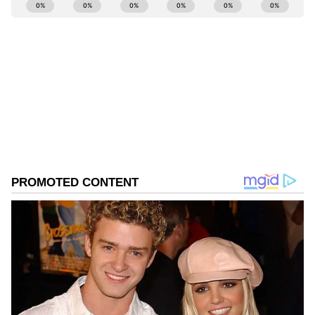
ABOUT THE AUTHOR
Kannadaprabha News
KN
1967ರ ನವೆಂಬರ್ 4ರಂದು ಆರಂಭವಾದ ಕನ್ನಡಪ್ರಭ ಕನ್ನಡ
ಪತ್ರಿಕೋದ್ಯಮದಲ್ಲಿಯೇ ವಿಶೇಷ ಛಾಪು ಮೂಡಿಸಿದ ಕನ್ನಡ ದಿನ
ಪತ್ರಿಕೆ. ದೇಶ, ವಿದೇಶ, ವಾಣಿಜ್ಯ, ಕ್ರೀಡೆ, ಮನೋರಂಜನೆ ಸೇರಿ
ವೈವಿಧ್ಯಮಯ ಸುದ್ದಿಗಳ ಹೂರಣ ಹೊತ್ತು ತರುವ ಕನ್ನಡಪ್ರಭ,
ದಾವಣಗೆರೆ
ಕನ್ನಡಿಗರ ಅಸ್ಮಿತೆಯ ಸಂಕೇತ. ಸದಾ ಕರುನಾಡು, ನುಡಿ, ಸಂಸ್ಕೃತಿ
ಪರ ಧ್ವನಿ ಎತ್ತುವ ಕನ್ನಡಪ್ರಭ ದಿನ ಪತ್ರಿಕೆಯಲ್ಲಿ ಪ್ರಕಟಗೊಳ್ಳುವ
ಸುದ್ದಿಗಳು ಸುವರ್ಣ ನ್ಯೂಸ್ ವೆಬ್‌ಸೈಟಲ್ಲೂ ಲಭ್ಯ.