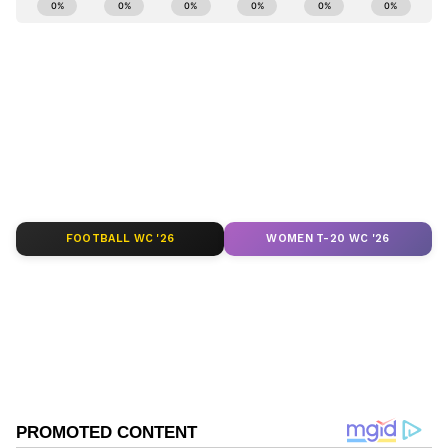
Kannadaprabha News
KN
1967ರ ನವೆಂಬರ್ 4ರಂದು ಆರಂಭವಾದ ಕನ್ನಡಪ್ರಭ ಕನ್ನಡ
ಪತ್ರಿಕೋದ್ಯಮದಲ್ಲಿಯೇ ವಿಶೇಷ ಛಾಪು ಮೂಡಿಸಿದ ಕನ್ನಡ ದಿನ
ಪತ್ರಿಕೆ. ದೇಶ, ವಿದೇಶ, ವಾಣಿಜ್ಯ, ಕ್ರೀಡೆ, ಮನೋರಂಜನೆ ಸೇರಿ
ವೈವಿಧ್ಯಮಯ ಸುದ್ದಿಗಳ ಹೂರಣ ಹೊತ್ತು ತರುವ ಕನ್ನಡಪ್ರಭ,
ಕಾರ್ಮಿಕ
ಕನ್ನಡಿಗರ ಅಸ್ಮಿತೆಯ ಸಂಕೇತ. ಸದಾ ಕರುನಾಡು, ನುಡಿ, ಸಂಸ್ಕೃತಿ
ಪರ ಧ್ವನಿ ಎತ್ತುವ ಕನ್ನಡಪ್ರಭ ದಿನ ಪತ್ರಿಕೆಯಲ್ಲಿ ಪ್ರಕಟಗೊಳ್ಳುವ
ಸುದ್ದಿಗಳು ಸುವರ್ಣ ನ್ಯೂಸ್ ವೆಬ್‌ಸೈಟಲ್ಲೂ ಲಭ್ಯ.
FOOTBALL WC '26
WOMEN T-20 WC '26