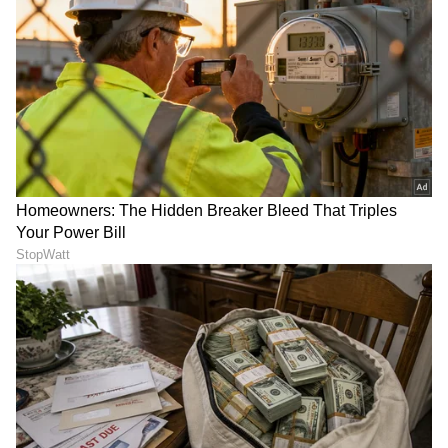
ಬ್ರೇಕ್ ಫಾಸ್ಟ್ ಫುಡ್ ಕಂಪನಿ
ಸಂಬಂಧಿಗಳ ಜೊತೆಗೆ ಸೇರಿ ರೆಡಿ-ಟು-ಈಟ್ ಪ್ಯಾಕೇಜ್ಡ್ ಫುಡ್
ಗಳನ್ನು ಪೂರೈಕೆ ಮಾಡುವ 'ಐಡಿ ಫ್ರೆಶ್ ಫುಡ್ಸ್' ಎಂಬ ಬ್ರೇಕ್
ಫಾಸ್ಟ್ ಫುಡ್ ಕಂಪನಿ ಪ್ರಾರಂಭಿಸುತ್ತಾರೆ. ಈ ಕಂಪನಿಯನ್ನು
ಕೇವಲ 50 ಸಾವಿರ ರೂ. ಬಂಡವಾಳದೊಂದಿಗೆ
ಪ್ರಾರಂಭಿಸುತ್ತಾರೆ. ಆ ಬಳಿಕ ಇಡ್ಲಿ ಹಾಗೂ ದೋಸೆ ಹಿಟ್ಟನ್ನು
ಕೂಡ ಈ ಕಂಪನಿ ಪೂರೈಕೆ ಮಾಡಲು ಪ್ರಾರಂಭಿಸುತ್ತದೆ.
ಪ್ರಾರಂಭದಲ್ಲಿ ಈ ಪ್ಯಾಕ್ಡ್ ಫುಡ್ ತಿನಿಸುಗಳಿಗೆ ಉತ್ತಮ
ಮಾರುಕಟ್ಟೆ ದೊರೆಯಲಿಲ್ಲ. ಪ್ಯಾಕ್ ನಲ್ಲಿರುವ ಆಹಾರ
ಆರೋಗ್ಯಕರವಲ್ಲ ಎಂಬ ಭಾವನೆ ಭಾರತೀಯರಲ್ಲಿ
ಹೆಚ್ಚಾಗಿರುವ ಕಾರಣ ಯಾರೂ ಕೂಡ ಅದನ್ನು
ಖರೀದಿಸುತ್ತಿರಲಿಲ್ಲ. ಮಾರುಕಟ್ಟೆಗೆ 10 ಪ್ಯಾಕೇಟ್ ಕಳುಹಿಸಿದರೆ,
90 ಹಿಂತಿರುಗಿ ಬರುತ್ತಿತ್ತು ಎನ್ನುತ್ತಾರೆ ಮುಸ್ತಫಾ.