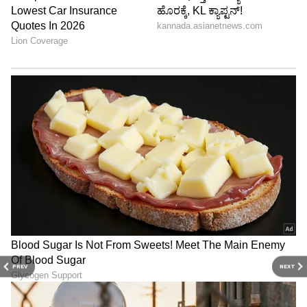
ಉದ್ಯೋಗ ತೊರೆದು ಐಐಎಂನಲ್ಲಿ ಎಂಬಿಎ
ದುಬೈನಲ್ಲಿನ ಉದ್ಯೋಗ ತೊರೆದು ಭಾರತಕ್ಕೆ ಹಿಂತಿರುಗಿದ
ಮುಸ್ತಫಾ, ಬೆಂಗಳೂರು ಐಐಎಂನಲ್ಲಿ ಎಂಬಿಎ ಪದವಿ
ಪಡೆಯುತ್ತಾರೆ. ಎಂಬಿಎ ಮಾಡುತ್ತಿರುವ ಸಂದರ್ಭದಲ್ಲೇ
ಸಹೋದರ ಸಂಬಂಧಿಗಳ ಜೊತೆಗೆ ಸೇರಿ ದೋಸೆ ಹಾಗೂ ಇಡ್ಲಿ
ಹಿಟ್ಟು ಉತ್ಪಾದಿಸುವ ಉದ್ಯಮಕ್ಕೆ ಕೈಹಾಕುತ್ತಾರೆ.
14ನೇ ವಯಸ್ಸಿಗೆ ಕಂಪನಿ ಸ್ಥಾಪನೆ,17ಕ್ಕೆ ವಿಶ್ವದ ಅತೀ
ಕಿರಿಯ ಸಿಇಒ ಪಟ್ಟ;ಬೆಂಗಳೂರಿನ ಈ ಹುಡುಗ ಹಲವರಿಗೆ
PREV
NEXT
ಪ್ರೇರಣೆ