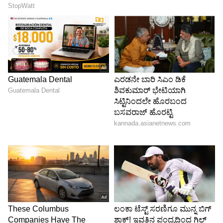
ಹಾಗೂ ಸಣ್ಣ ಹೂಡಿಕೆ ಮಾಡಿದ್ದರು. ಈ ಹಣವೇ ಅವರಿಗೆ
ರಾಷ್ಟ್ರೀಯ ತಾಂತ್ರಿಕ ವಿದ್ಯಾಲಯದಲ್ಲಿ (ಎನ್ ಐಟಿ)
ಕಂಪ್ಯೂಟರ್ ಸೈನ್ಸ್ ನಲ್ಲಿ ಪದವಿ ಪಡೆಯಲು ನೆರವು ನೀಡಿತು.
ಪದವಿ ಬಳಿಕ ಮುಸ್ತಫಾ ಮೋಟೋರೋಲಾದಲ್ಲಿ ಐಟಿ
ಉದ್ಯೋಗ ಗಿಟ್ಟಿಸಿಕೊಂಡರು. ನಂತರ ದುಬೈನಲ್ಲಿ ಸಿಟಿಬ್ಯಾಂಕ್
ನಲ್ಲಿ ಉದ್ಯೋಗ ದೊರಕಿತು