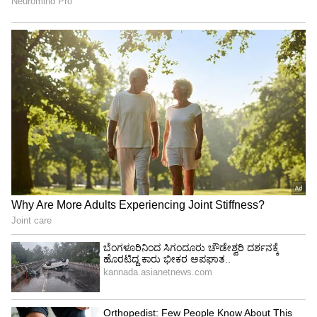
ದಿನಕ್ಕೆ 10ರೂ. ಸಂಪಾದಿಸುತ್ತಿದ್ದ ತಂದೆ
ಕೇರಳದ ವೈನಾಡಿನ ಬಡ ಕುಟುಂಬದಲ್ಲಿ ಜನಿಸಿದ ಮುಸ್ತಫಾಗೆ,
ಬಾಲ್ಯದಲ್ಲಿ ಒಂದು ಹೊತ್ತಿನ ಊಟಕ್ಕೂ ಪರದಾಡುವಂತಹ
ಪರಿಸ್ಥಿತಿಯಿತ್ತು. ಅವರ ತಂದೆ ಶುಂಠಿ ತೋಟದಲ್ಲಿ ದಿನಗೂಲಿ
ನೌಕರರಾಗಿದ್ದರು. ಅವರ ಕೂಲಿ ದಿನಕ್ಕೆ ಕೇವಲ 10ರೂ. ಈ
ಹಣದಲ್ಲೇ ಇಡೀ ಕುಟುಂಬದ ನಿರ್ವಹಣೆ ಮಾಡಬೇಕಿತ್ತು.
ಹೀಗಾಗಿ ಮುಸ್ತಫಾ ಹಾಗೂ ಅವರ ಸಹೋದರರು ಕೂಡ ಕಟ್ಟಿಗೆ
ಮಾರಾಟ ಸೇರಿದಂತೆ ಸಣ್ಣಪುಟ್ಟ ಕೆಲಸಗಳನ್ನು ಮಾಡೋದು
ಅನಿವಾರ್ಯವಾಗಿತ್ತು. ಮುಸ್ತಫಾಕೂಡ ಶಾಲೆಯ ಅವಧಿ
ಮುಗಿದ ಬಳಿಕ ಇಂಥ ಸಣ್ಣಪುಟ್ಟ ಕೆಲಸಗಳನ್ನು ಮಾಡಿ