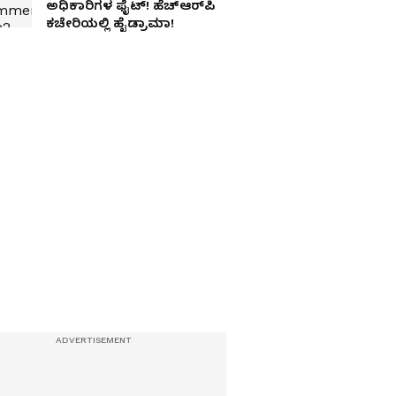
ಅಧಿಕಾರಿಗಳ ಫೈಟ್! ಹೆಚ್‌ಆರ್‌ಪಿ
ಕಚೇರಿಯಲ್ಲಿ ಹೈಡ್ರಾಮಾ!