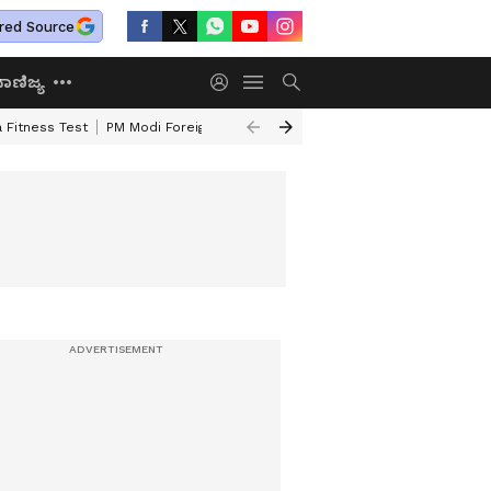
red Source
ಾಣಿಜ್ಯ
 Fitness Test
PM Modi Foreign Travel Expenditure
Valmiki Corporatio