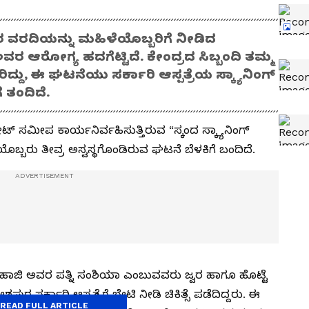
ಬ್ಬರ ವರದಿಯನ್ನು ಮಹಿಳೆಯೊಬ್ಬರಿಗೆ ನೀಡಿದ
ವರ ಆರೋಗ್ಯ ಹದಗೆಟ್ಟಿದೆ. ಕೇಂದ್ರದ ಸಿಬ್ಬಂದಿ ತಮ್ಮ
ತೋರಿದ್ದು, ಈ ಘಟನೆಯು ಸರ್ಕಾರಿ ಆಸ್ಪತ್ರೆಯ ಸ್ಕ್ಯಾನಿಂಗ್
ೆ ತಂದಿದೆ.
ಸಮೀಪ ಕಾರ್ಯನಿರ್ವಹಿಸುತ್ತಿರುವ “ಸ್ಕಂದ ಸ್ಕ್ಯಾನಿಂಗ್
್ಬರು ತೀವ್ರ ಅಸ್ವಸ್ಥಗೊಂಡಿರುವ ಘಟನೆ ಬೆಳಕಿಗೆ ಬಂದಿದೆ.
ಜಿ ಅವರ ಪತ್ನಿ ಸಂಶಿಯಾ ಎಂಬುವವರು ಜ್ವರ ಹಾಗೂ ಹೊಟ್ಟೆ
ರ ಸರ್ಕಾರಿ ಆಸ್ಪತ್ರೆಗೆ ಭೇಟಿ ನೀಡಿ ಚಿಕಿತ್ಸೆ ಪಡೆದಿದ್ದರು. ಈ
READ FULL ARTICLE