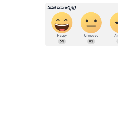
Related Articles
ಹಾಸನ: ಹಸೆಮಣೆ ಏರಲು 1