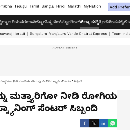
Prabha
Telugu
Tamil
Bangla
Hindi
Marathi
MyNation
Add Prefer
ದಿ
ಗ್ಯಾಲರಿ
ಮನರಂಜನೆ
ಜ್ಯೋತಿಷ್ಯ
ವೆಬ್‌ಸ್ಟೋರೀಸ್
ಜಿಲ್ಲಾ ಸುದ್ದಿ
ಕ್ರೀಡೆ
ಜೀವನಶೈಲಿ
ವ
savaraj Horatti
Bengaluru-Mangaluru Vande Bhatrat Express
Team India
್ತ್ಯಾರಿಗೋ ನೀಡಿ ರೋಗಿಯ ಪತಿಯನ್ನೇ ನಿಂದಿಸಿದ ಸ್ಕ್ಯಾನಿಂಗ್‌ ಸೆಂಟರ್‌ ಸಿಬ್ಬಂದಿ
ನು ಮತ್ತ್ಯಾರಿಗೋ ನೀಡಿ ರೋಗಿಯ
್ಯಾನಿಂಗ್‌ ಸೆಂಟರ್‌ ಸಿಬ್ಬಂದಿ