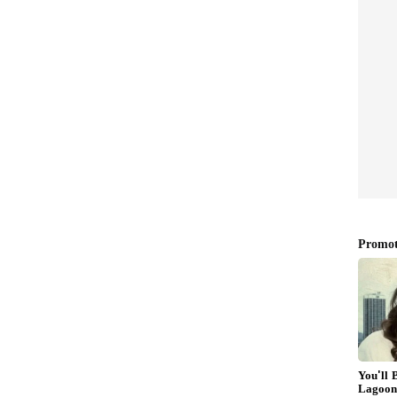
್ರೀ
ಅಧಿಕಾರಿಗಳ ಫೈಟ್! ಹೆಚ್‌ಆರ್‌ಪಿ
ಿದ್ದಾಗ
ಕಚೇರಿಯಲ್ಲಿ ಹೈಡ್ರಾಮಾ!
ಾಡಿ, ನಾವು ಅನಕ್ಷರಸ್ಥರು. ವೈದ್ಯಕೀಯ ವರದಿಗಳ ಬಗ್ಗೆ ಅರಿವು
ಿ ತಮ್ಮ ತಪ್ಪನ್ನು ಒಪ್ಪಿಕೊಳ್ಳದೆ ನಮ್ಮ ಮೇಲೆಯೇ ದರ್ಪ
ಿಂದ ಜೀವಕ್ಕೆ ಅಪಾಯ ಉಂಟಾಗಬಹುದು. ಸಂಬಂಧಪಟ್ಟ ಆರೋಗ್ಯ
 ಕಠಿಣ ಕ್ರಮ ಕೈಗೊಳ್ಳಬೇಕು ಎಂದು ಆಗ್ರಹಿಸಿದರು.
್ ಯಂತ್ರ ಬಳಕೆಯಾಗದ ಸ್ಥಿತಿ
್ಲಿ ಸ್ಕ್ಯಾನಿಂಗ್ ಯಂತ್ರವಿದ್ದರೂ, ನುರಿತ ತಜ್ಞರ ಕೊರತೆಯಿಂದ
ಖಾಸಗಿ ಕೇಂದ್ರಗಳ ಅವಲಂಬನೆ ತಪ್ಪಿಸಲು ಸರ್ಕಾರಿ ಆಸ್ಪತ್ರೆಯ
ಿ, ತಜ್ಞರನ್ನು ನೇಮಿಸಿ ಸಾರ್ವಜನಿಕರಿಗೆ ಸೌಲಭ್ಯ ಕಲ್ಪಿಸಬೇಕು