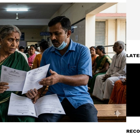
LATE
RECO