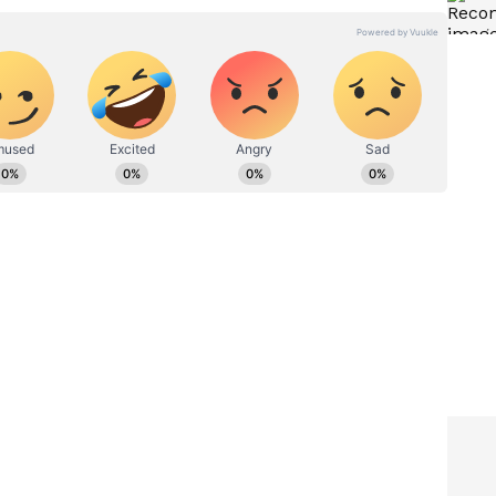
0 ದಿನ
ಹಾಸನ: ಒಂದೇ ಕುರ್ಚಿಗೆ ಇಬ್ಬರು