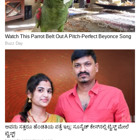
ಅವನು ಸತ್ತರೂ ಹೆಂಡತಿಯ ಪತ್ತೆ
ಮೈಸೂರು ನಿವೃತ್ತ ಶಿಕ್ಷಕರ ಖಾತೆಗೆ
ಇಲ್ಲ: ಸೂಸೈಡ್​​ ಕೇಸ್​​ನಲ್ಲಿ ಟ್ವಿಸ್ಟ್​
1.33 ಕೋಟಿ ಕ್ಯಾಶ್ ಡೆಪಾಸಿಟ್;
ಮೇಲೆ ಟ್ವಿಸ್ಟ್!
ITR ಕೂಡ ಇಲ್ಲ, 26 ದಿನ
ತಡವಾದ ನೋಟಿಸ್‌ನಿಂದ
LATEST VIDEOS
ITATನಲ್ಲಿ ಬಿಗ್ ಗೆಲುವು
"ರಾಜಕೀಯ ಬೇಡ, ಸಿನಿಮಾನೇ ಪ್ರಾಣ":
ಕನಕೋತ್ಸವದಲ್ಲಿ ರಿಷಬ್ ಶೆಟ್ಟಿ | Rishab
Shetty speech | Suvarna News
ಎಚ್‌.ಎಂ.ಗಣೇಶ್‌ಪ್ರಸಾದ್‌ ಶಾಸಕರಾದರೂ ಯಾವುದೇ
ಶೇ.50 ರಿಂದ ಶೇ.18 ಕ್ಕೆ TAX ಇಳಿಕೆ: ಮೋದಿ-
ಹಮ್ಮು, ಬಿಮ್ಮು ಇಲ್ಲದಂತೆ ಶಾಸಕರಾಗುವ ಮುಂಚೆ
ಟ್ರಂಪ್ ಐತಿಹಾಸಿಕ ಒಪ್ಪಂದ | India US
ಹೇಗಿದ್ದರೋ ಅದೇ ರೀತಿ ಕಾರ್ಯಕರ್ತರು ಹಾಗೂ
Trade Deal | Party Rounds
ಜನರೊಂದಿಗೆ ಬೆರೆಯುತ್ತಿದ್ದಾರೆ. ಇಂತ ಶಾಸಕ ಪ್ರಸ್ತುತ ಬೇಕಿತ್ತು
ಎಂದು ಮತದಾರನೊಬ್ಬ ಹೇಳಿದ.