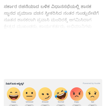
ಸರ್ಕಾರ ರಚನೆಯಾದ ಬಳಿಕ ವಿಧಾನಸಭೆಯಲ್ಲಿ ಶಾಸಕ
ಸ್ಥಾನದ ಪ್ರಮಾಣ ವಚನ ಸ್ವೀಕರಿಸಿದ ನಂತರ ಗುಂಡ್ಲುಪೇಟೆಗೆ
ನೂತನ ಶಾಸಕರಾಗಿ ಪ್ರವಾಸಿ ಮಂದಿರಕ್ಕೆ ಆಗಮಿಸಿದಾಗ
ಕ್ಷೇತ್ರದ ಮುಖಂಡರು, ಕಾರ್ಯಕರ್ತರು, ಅಭಿಮಾನಿಗಳು
ಹಾರ, ತುರಾಯಿ, ಶಾಲು ತಂದಿರಲಿಲ್ಲ.
LATEST VIDEOS
Chamarajanagar: ತಾತ, ಅಪ್ಪನಂತೆ ಸೋಲದೆ ಗೆದ್ದ
ಶಾಸಕ ಎಚ್‌.ಎಂ.ಗಣೇಶ್‌ ಪ್ರಸಾದ್‌!
ABOUT THE AUTHOR