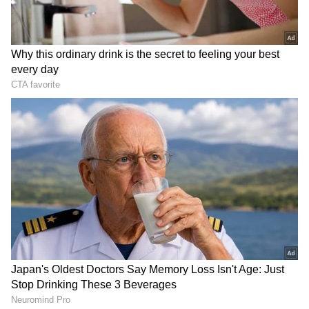
DOWNLOAD APP
ಕ್ಷೇತ್ರದ ಪ್ರಥಮ ಪ್ರಜೆಯಾಗಿ ಕ್ಷೇತ್ರಕ್ಕೆ ಮೊದಲ ಭೇಟಿಯ ದಿನ
ಪ್ರವಾಸಿ ಮಂದಿರಕ್ಕೆ ಶಾಸಕರು ಆಗಮಿಸಿದಾಗಲೂ ಶಾಸಕರ
ಸಲಹೆಯಂತೆ ಒಂದು ಪಟಾಕಿ ಸದ್ದು ಮಾಡಲಿಲ್ಲ, ಇಂದು
ಪ್ರಜ್ಞಾವಂತ ಶಾಸಕರಿಗೆ ಇರಬೇಕಾದ ಗುಣವಿದು ಎಂಬುದು
ಜನರ ಮಾತು.
ಕಳೆದರೆಡರು ವರ್ಷಗಳಿಂದ ಪಟ್ಟಣದಲ್ಲಿ ಫ್ಲೆಕ್ಸ್‌ಗಳ ಹಾವಳಿಗೆ
ಜನರು ಬೇಸತ್ತಿದ್ದರು. ಗಣೇಶ್‌ಪ್ರಸಾದ್‌ ಶಾಸಕರಾದ ನಂತರ