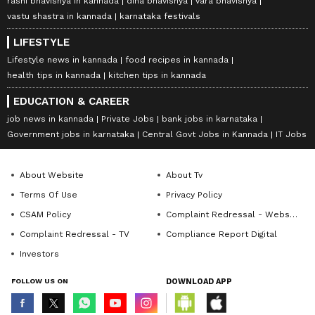
rashi bhavishya in kannada
dina bhavishya
vara bhavishya
vastu shastra in kannada
karnataka festivals
LIFESTYLE
Lifestyle news in kannada
food recipes in kannada
health tips in kannada
kitchen tips in kannada
EDUCATION & CAREER
job news in kannada
Private Jobs
bank jobs in karnataka
Government jobs in karnataka
Central Govt Jobs in Kannada
IT Jobs
About Website
About Tv
Terms Of Use
Privacy Policy
CSAM Policy
Complaint Redressal - Website
Complaint Redressal - TV
Compliance Report Digital
Investors
FOLLOW US ON
DOWNLOAD APP