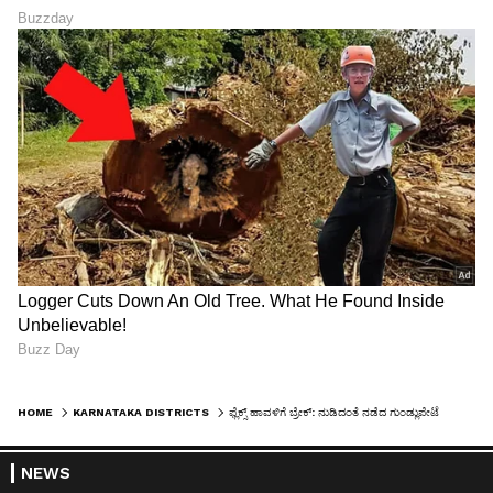
HOME
KARNATAKA DISTRICTS
ಫ್ಲೆಕ್ಸ್‌ ಹಾವಳಿಗೆ ಬ್ರೇಕ್‌: ನುಡಿದಂತೆ ನಡೆದ ಗುಂಡ್ಲುಪೇಟೆ ಶಾಸಕ ಗಣೇಶ್‌ಪ್ರಸಾದ್‌
NEWS