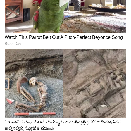
ಜಂಕ್ಷನ್‌ನಿಂದ ಮಲ್ಪೆವರೆಗಿನ ಕಾಮಗಾರಿಗೆ ಭೂಮಿ ನೀಡುವ
ಮಾಲೀಕರಿಗೆ ಸೂಕ್ತ ಪರಿಹಾರ ದೊರೆಯಲಿದೆ ಎಂದರು.
‘ನೂಲಿನಲ್ಲಿ ನಮ್ಮ ಇತಿಹಾಸ...
ಬೆಂಗಳೂರು: ಭಾನುವಾರ
ಜವಳಿಯಲ್ಲಿ ನಮ್ಮ ಭವಿಷ್ಯ’:
ಬೈಯಪ್ಪನಹಳ್ಳಿ - ಎಂ.ಜಿ. ರಸ್ತೆ
ಕೈಮಗ್ಗಕ್ಕೆ ಸರ್ಕಾರದ ಬಿಗ್ ಪ್ಲ್ಯಾನ್
ನಡುವೆ ಮೆಟ್ರೋ ಸೇವೆ ತಾತ್ಕಾಲಿಕ
ಸ್ಥಗಿತ!
LATEST VIDEOS
"ರಾಜಕೀಯ ಬೇಡ, ಸಿನಿಮಾನೇ ಪ್ರಾಣ":
ಕನಕೋತ್ಸವದಲ್ಲಿ ರಿಷಬ್ ಶೆಟ್ಟಿ | Rishab
Shetty speech | Suvarna News
ಶೇ.50 ರಿಂದ ಶೇ.18 ಕ್ಕೆ TAX ಇಳಿಕೆ: ಮೋದಿ-
ಟ್ರಂಪ್ ಐತಿಹಾಸಿಕ ಒಪ್ಪಂದ | India US
Trade Deal | Party Rounds