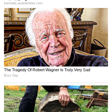
ಹಾವೇರಿಯಲ್ಲಿ ಪಶು ಆಹಾರ ಘಟಕ ಸ್ಥಾಪನೆ: ಸಿಎಂ
ಬೊಮ್ಮಾಯಿ ಘೋಷಣೆ
ಕಾರ್ಯಕ್ರಮದಲ್ಲಿ ಉಡುಪಿ ನಗರಸಭೆ ಅಧ್ಯಕ್ಷೆ ಸುಮಿತ್ರಾ ಆರ್
ನಾಯಕ್, ಉಪಾಧ್ಯಕ್ಷೆ ಲಕ್ಷಿö್ಮ ಮಂಜುನಾಥ್, ಸ್ಥಾಯಿ ಸಮಿತಿ
ಅಧ್ಯಕ್ಷ ಶ್ರೀಶ ಕೊಡವೂರು, ಮೀನುಗಾರರ ಸಂಘದ ಅಧ್ಯಕ್ಷ
ದಯಾನಂದ ಸುವರ್ಣ, ಮಟ್ಟಾರು ರತ್ನಾಕರ ಹೆಗಡೆ
ಮತ್ತಿತರರು ಉಪಸ್ಥಿತರಿದ್ದರು.ನಗರಸಭಾ ಸದಸ್ಯ ಸುಂದರ
ಕಲ್ಮಾಡಿ ವಂದಿಸಿದರು.