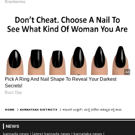
HOME
KARNATAKA DISTRICTS
ಕರಾವಳಿ ಜಂಕ್ಷನ್- ಮಲ್ಪೆ ವರೆಗಿನ ಚತುಷ್ಪಥ ರಸ್ತೆ ಕಾಮಗಾರಿ ಆರಂಭ-ಮಲ್ಪೆ ಪ್ರವಾಸೋದ್ಯಮಕ್ಕೆ ಬೂಸ್ಟರ್ ಡೋಸ್
NEWS
kannada news
latest kannada news
karnataka news