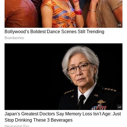
DOWNLOAD APP
ಪ್ರಸ್ತುತ ಈ ಕಾಮಗಾರಿಗೆ ಅಗತ್ಯವಿರುವ ಭೂ ಸ್ವಾಧೀನ
ಸಂದರ್ಭದಲ್ಲಿ ಸಾರ್ವಜನಿಕರು ಸಹಕರಿಸಿ ಶೀಘ್ರದಲ್ಲಿ ರಸ್ತೆ
ಕಾಮಗಾರಿ ಮುಕ್ತಾಯಗೊಳ್ಳಲು ಸಹಕಾರ ನೀಡುವಂತೆ
ತಿಳಿಸಿದರು.