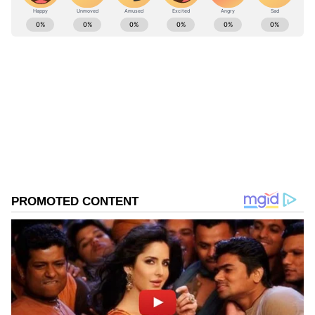
ABOUT THE AUTHOR
Ravi Janekal
RJ
ಪ್ರಸ್ತುತ, ಏಷಿಯಾನೆಟ್ ಸುವರ್ಣನ್ಯೂಸ್‌ನಲ್ಲಿ ಉಪ ಸಂಪಾದಕ.
ಪತ್ರಿಕೋದ್ಯಮದಲ್ಲಿ 8 ವರ್ಷಗಳ ಅನುಭವ. ವಾರ್ತಾ ಮತ್ತು
ಸಾರ್ವಜನಿಕ ಸಂಪರ್ಕ ಇಲಾಖೆಯಲ್ಲಿ ನ್ಯೂಸ್ ಮಾನಿಟರಿಂಗ್ ಆಗಿ
ಹಲವು ವರ್ಷಗಳ ಸೇವೆ, ಕೊರೊನಾ ವಾರಿಯರ್ಸ್ ಅವಾರ್ಡ್,
ಉಡುಪಿ
ಮೂಲತಃ ರಾಯಚೂರು ಜಿಲ್ಲೆಯ ಜಾನೇಕಲ್ ಗ್ರಾಮದವರಾದ ಇವರು
ಓದು, ಬರೆವಣಿಗೆ ಮತ್ತು ಸಾಹಿತ್ಯಾಸಕ್ತರು.