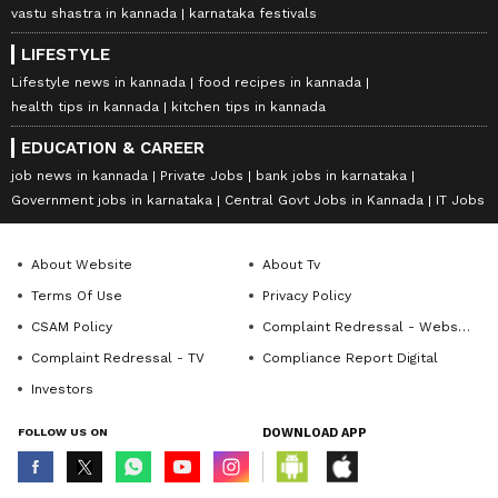
vastu shastra in kannada
karnataka festivals
LIFESTYLE
Lifestyle news in kannada
food recipes in kannada
health tips in kannada
kitchen tips in kannada
EDUCATION & CAREER
job news in kannada
Private Jobs
bank jobs in karnataka
Government jobs in karnataka
Central Govt Jobs in Kannada
IT Jobs
About Website
About Tv
Terms Of Use
Privacy Policy
CSAM Policy
Complaint Redressal - Website
Complaint Redressal - TV
Compliance Report Digital
Investors
FOLLOW US ON
DOWNLOAD APP