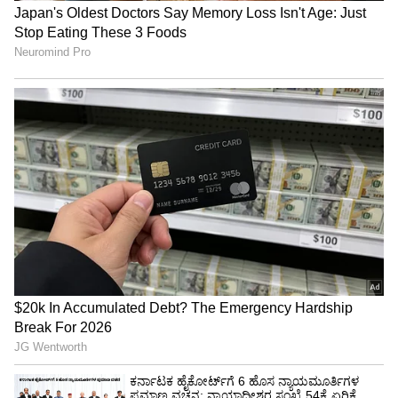
ಜಮೀನಿನ ಸಮತಟ್ಟಿಗೆ ನಿರ್ಮಿಸಿದ್ದ ಬದುವುಗಳೆಲ್ಲವೂ ಕೊಚ್ಚಿ
ಹೋಗಿ ಜಮೀನಿನ ಫಲವತ್ತತೆ ಮಣ್ಣು ಹರಿದು ಹೋಗಿದೆ.
ಮಳೆಯಿಂದ ಹಾನಿಯಾದ ಪ್ರದೇಶಗಳಿಗೆ, ಬೆಳೆಗಳಿಗೆ ಸರ್ಕಾರ
ಪರಿಹಾರ ನೀಡಿ ರೈತ ವರ್ಗಕ್ಕೆ ಆಸರೆ ಆಗಬೇಕು. ಇದರ ಬಗ್ಗೆ
ಅಧಿಕಾರಿ ವರ್ಗದವರು, ಜನಪ್ರತಿನಿಧಿಗಳು, ಸಚಿವರು ವಿಶೇಷ
ಗಮನ ಹರಿಸಬೇಕಾಗಿದೆ.
ಕೊಚ್ಚಿ ಹೋದ ರಸ್ತೆಗಳು