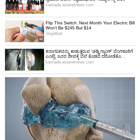
ಹಲವೆಡೆ ಮಳೆಯ ಆರ್ಭಟಕ್ಕೆ ರಸ್ತೆಗಳೆಲ್ಲ ಕೊಚ್ಚಿ ಹೋಗಿವೆ.
ಇದರಿಂದ ಜನರು ಪ್ರಯಾಣ ಮಾಡುವುದು ಸದ್ಯ
ಕಷ್ಟಕರವಾಗಿದೆ. ಅಲ್ಲದೆ ಕೆಲವು ಕಡೆ ಪ್ರಮುಖ ರಸ್ತೆಗಳಲ್ಲಿಯೇ
ರಸ್ತೆಗಳು ಕೊಚ್ಚಿ ಹೋಗಿದ್ದು, ಅಧಿಕಾರಿ ವರ್ಗದವರು
ಅವುಗಳನ್ನು ಗುರುತಿಸಿ ಅಲ್ಲಿ ಸೂಚನಾ ಫಲಕಗಳನ್ನು ಶೀಘ್ರ
ಅಳವಡಿಸಬೇಕಿದೆ. ತಾಲೂಕಿನ ಚಿಕ್ಕಸಿಂಧೋಗಿ ಬಳಿಯ
ಶಿಗ್ಗಾಂವಿ- ಕಲ್ಮಾಲ ರಸ್ತೆ ಮಳೆಗೆ ಸಂಪೂರ್ಣ ಕೊಚ್ಚಿ ಹೋಗಿದೆ.
Karnataka Floods: ನೂರಾರು ಗ್ರಾಮಗಳಿಗೆ