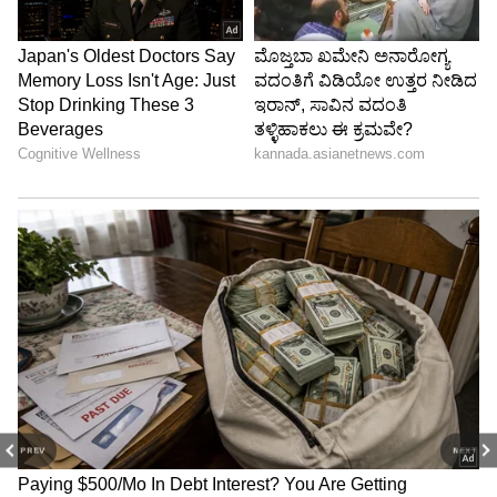
ಕೊಪ್ಪಳ ಜಿಲ್ಲಾ ಕೃಷಿ ಜಂಟಿ ನಿರ್ದೇಶಕ ಸದಾಶಿವ ಹೇಳಿದ್ದಾರೆ.
PREV
NEXT