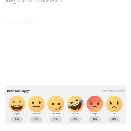
ತುತ್ತು ಬಾಯಿಗೆ ಬರದಂತಾಗಿದೆ.
ಅಪಾರ ಹಾನಿ:
LATEST VIDEOS
ABOUT THE AUTHOR
Kannadaprabha News
KN