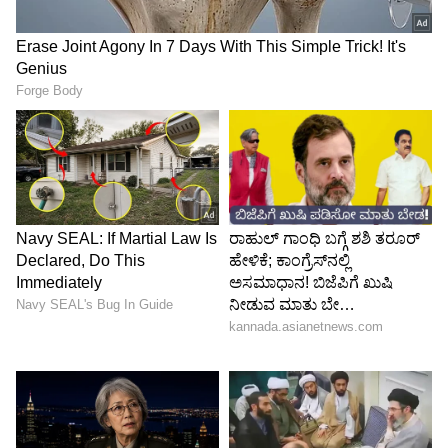
ಜಲದಿಗ್ಬಂಧನ
ಬೆಳೆಹಾನಿ ಬಗ್ಗೆ ಶೀಘ್ರ ಅಧಿಕಾರಿ ವರ್ಗವದರು ಸಮೀಕ್ಷ ನಡೆಸಿ
ಪರಿಹಾರ ನೀಡಬೇಕು. ರೈತ ವರ್ಗ ಸಾಲ ಮಾಡಿ ಬೆಳೆ
ಬೆಳೆದಿರುತ್ತಾರೆ. ಆದರೆ ಅವರಿಗೆ ಬೆಳೆನೂ ಇಲ್ಲ ಪರಿಹಾರನೂ
ಇಲ್ಲ ಅನ್ನುವಂತಾಗಬಾರದು ಅಂತ ರೈತ ಈಶಪ್ಪ ಮಾದಿನೂರು
ತಿಳಿಸಿದ್ದಾರೆ.
ಕೊಪ್ಪಳ ತಾಲೂಕಿನಲ್ಲಿ ಮಳೆಯಿಂದ ಅಪಾರ
ಬೆಳೆಹಾನಿಯಾಗಿದೆ. ಸಮೀಕ್ಷೆ ಕಾರ್ಯರಂಭ ಮಾಡಿದ್ದೇವೆ.
ಜಮೀನಿನಲ್ಲಿ ತೆರಳಲು ಅತಿಯಾದ ನೀರು ನಿಂತಿರುವುದರಿಂದ
ನೀರು ತಗ್ಗಿದ ಮೇಲೆ ಕೆಲವು ಜಮೀನುಗಳ ಸಮೀಕ್ಷೆ
ಮಾಡುತ್ತೇವೆ. ಈಗಾಗಲೇ 200 ಹೆಕ್ಟರ್‌ಗೂ ಹೆಚ್ಚು ಬೆಳೆ ಹಾನಿ
ಸಮೀಕ್ಷೆ ಮಾಡಲಾಗಿದೆ. ಸಮೀಕ್ಷೆ ಮುಂದುವರಿದಿದೆ ಅಂತ