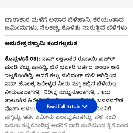
ಧಾರಾಕಾರ ಮಳೆಗೆ ಅಪಾರ ಬೆಳೆಹಾನಿ, ಕೆರೆಯಂತಾದ
ಜಮೀನುಗಳು, ನೆಲಕಚ್ಚಿ, ಕೊಳೆತು ನಾರುತ್ತಿವೆ ಬೆಳೆಗಳು
ಅಮರೇಶ್ವರಸ್ವಾಮಿ ಕಂದಗಲ್ಲಮಠ
ಕೊಪ್ಪಳ(ಸೆ.08):
ನಾವ್‌ ಲಕ್ಷಾಂತರ ರುಪಾಯಿ ಖಚ್‌ರ್‍
ಮಾಡಿ ಕಬ್ಬು ಹಾಕಿದ್ವಿ. ಬೆಳಿ ಭರ್ಜರಿ ಬರ್ತದ ಅಂಥಾ ಆಸೆ
ಇಟ್ಟಕೊಂಡಿದ್ವಿ. ಆದರೆ ಕಲ್ಲು ಸುರಿದಂಗ್‌ ಮಳಿ ಆಗಿದ್ರಿಂದ
ನಮ್‌ ಹೊಲಕ್ಕ ಹಿರೇಳ್ಳದ ನೀರು ನುಗ್ಗಿ ಕಬ್ಬಿನ ಬೆಳೆಯಲ್ಲ
ನೀರುಪಾಲಾಗೇತ್ರಿ. ನಿರೀಕ್ಷೆ ನುಚ್ಚುನೂರಾಗೇತ್ರಿ... ಇದು
ತಾಲೂಕಿನ ಹಿರೇಸಿಂಧೋಗಿ ಗ್ರಾಮದ ರೈತ ಟಿ. ಬಸವನಗೌಡ
Read Full Article
ಪೊಪಾ ಅಳಲು. ಹಿರೇಹಳ್ಳದ ನೀರು ಇವರ ಜಮೀನಿಗೆ
ನುಗ್ಗಿದ್ದು, ಇಡೀ ಜಮೀನು ಜಲಾವೃತವಾಗಿದ್ದು, ಬೆಳೆ ನಂಬಿ
ಬದುಕು ಕಟ್ಟಿಕೊಂಡಿದ್ದ ಅವರಿಗೆ ಭಾರಿ ಮಳೆಯಿಂದ ಕೈಗೆ ಬಂದ