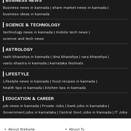
BUSINESS NEWS
Business news in kannada
share market news in kannada
business ideas in kannada
SCIENCE & TECHNOLOGY
technology news in kannada
mobile tech news
science and tech news
ASTROLOGY
rashi bhavishya in kannada
dina bhavishya
vara bhavishya
vastu shastra in kannada
karnataka festivals
LIFESTYLE
Lifestyle news in kannada
food recipes in kannada
health tips in kannada
kitchen tips in kannada
EDUCATION & CAREER
job news in kannada
Private Jobs
bank jobs in karnataka
Government jobs in karnataka
Central Govt Jobs in Kannada
IT Jobs
About Website
About Tv