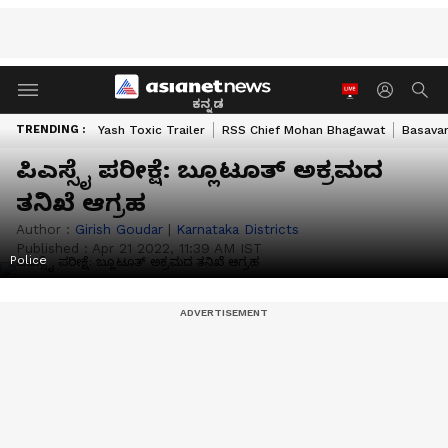
ಕನ್ನಡ
TRENDING :
Yash Toxic Trailer
RSS Chief Mohan Bhagawat
Basavar
ಪಿಎಸ್ಸೈ ಪರೀ​ಕ್ಷೆ​: ಬ್ಲೂಟೂತ್‌ ಅಕ್ರ​ಮದ
ತನಿಖೆ ಆಗ್ರಹ
Author :
Girish Goudar
|
Karnataka Districts
Published :
Apr 21 2022, 11:39 AM IST
Police