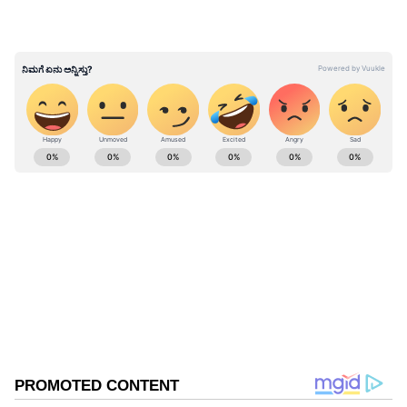
ವಶಪಡಿಸಿಕೊಳ್ಳಲಾಗಿತ್ತು. ಅಭ್ಯರ್ಥಿಗಳ ಜೊತೆಗೆ ಕೋಚಿಂಗ್‌
ಸೆಂಟರ್‌ಗಳ ಮುಖ್ಯಸ್ಥರು, ಸರ್ಕಾರಿ ನೌಕರನನ್ನೂ ಆಗ
ಬಂಧಿಸಲಾಗಿತ್ತು. (ಪ್ರಕರಣ ಸಂಖ್ಯೆ 23/2021) ಈ ಪ್ರಕ​ರಣದ
ತನಿಖೆ ಇನ್ನೂ ನಡೆ​ಯು​ತ್ತಿ​ದೆ.
ABOUT THE AUTHOR
Girish Goudar
GG
ಏಷ್ಯಾನೆಟ್‌ ಸುವರ್ಣ ನ್ಯೂಸ್‌.ಕಾಮ್‌ನಲ್ಲಿ ಹಿರಿಯ ಉಪ ಸಂಪಾದಕ.
ಕಳೆದ 10 ವರ್ಷಗಳಿಂದ ಮಾಧ್ಯಮ ಕ್ಷೇತ್ರದಲ್ಲಿದ್ದೇನೆ. ನನ್ನ ಊರು
ಬಾಗಲಕೋಟೆ ಜಿಲ್ಲೆಯ ಹುನಗುಂದ . ಕರ್ನಾಟಕ
ವಿಶ್ವವಿದ್ಯಾಲಯದಿಂದ ಎಂಎಸ್‌ಸಿ ಎಲೆಕ್ಟ್ರಾನಿಕ್‌ ಮೀಡಿಯಾ ಪದವಿ
ಪೊಲೀಸ್
ಪಡೆದಿದ್ದೇನೆ. ಈಟಿವಿ ಭಾರತ್‌, ವೇ ಟು ನ್ಯೂಸ್‌ ಡಿಜಿಟಲ್‌
ಮಾಧ್ಯಮದಲ್ಲಿ ಸಂಪಾದಕನಾಗಿ ಕೆಲಸ ಮಾಡಿದ್ದೇನೆ. ಕ್ರೀಡೆ,
ಚಲನಚಿತ್ರ, ರಾಜಕೀಯ ಸುದ್ದಿಗಳ ಬಗ್ಗೆ ಅತೀವ ಆಸಕ್ತಿ ಇದೆ. ಸಂಗೀತ
ಕೇಳುವುದು, ಕ್ರಿಕೆಟ್‌ ಆಡುವುದು ನೆಚ್ಚಿನ ಹವ್ಯಾಸಗಳಾಗಿವೆ.