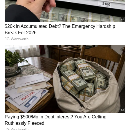
ನಕಲಿ ಅಭ್ಯರ್ಥಿಗಳು ಹಾಜ​ರಾ​ಗಿದ್ದು ಸೇರಿ ಅನೇಕ ಅಕ್ರಮಗಳು
ಪತ್ತೆಯಾಗಿದ್ದವು. ಅಭ್ಯರ್ಥಿಯೊಬ್ಬ ಮಾಸ್‌್ಕನಲ್ಲಿ ಬ್ಲೂಟೂತ್‌
ಉಪಕರಣ ಅಳವಡಿಸಿಕೊಂಡು ನಕಲಿಗೆ ಮುಂದಾಗಿದ್ದ ಘಟನೆ
ಬಾಗಲಕೋಟೆಯಲ್ಲಿ ಪತ್ತೆಯಾಗಿತ್ತು. ಪರೀಕ್ಷೆ ಅಕ್ರ​ಮಕ್ಕೆ
‘ಬ್ಲೂಟೂತ್‌‘ ಹಾವಳಿ ಎಲ್ಲೆ ಮೀರಿತ್ತು ಎನ್ನುವುದಕ್ಕೆ ಸಾಕ್ಷಿ
ಸಮೇತ ಪೊಲೀ​ಸ​ರಿಗೆ ಪುರಾವೆ ಸಿಕ್ಕಿ​ತ್ತು.
RECOMMENDED STORIES
Yadgir: ಎಸ್‌ಐ ಪರೀಕ್ಷೆ ಗೋಲ್‌ಮಾಲ್‌: ಮತ್ತೆ 6
ಆರೋಪಿಗಳ ಸೆರೆ
2029ಕ್ಕೆ ರಾಹುಲ್ ಗಾಂಧಿ ಪ್ರಧಾನಿ
ಕೆಲಸ ಬಿಟ್ಟರೂ ಲೇಡಿ ಬಾಸ್‌
ಮಾಡಲು ಪಣ, ಕಾರ್ಯಕರ್ತರಿಗೆ
ಕಿರುಕುಳ: ಡೆತ್‌ನೋಟ್‌ ಬರೆದಿಟ್ಟು