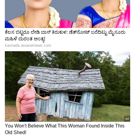
ಶೇ.50 ರಿಂದ ಶೇ.18 ಕ್ಕೆ TAX ಇಳಿಕೆ: ಮೋದಿ-
ಕಳೆದ ಅಕ್ಟೋಬರ್‌ನಲ್ಲಿ ಕಾನ್ಸ್‌ಟೆ​ಬಲ್‌ ಪರೀಕ್ಷೆ(Exam) ವೇಳೆ
ಟ್ರಂಪ್ ಐತಿಹಾಸಿಕ ಒಪ್ಪಂದ | India US
ನಡೆದ ಅಕ್ರಮದ ತನಿಖೆಯನ್ನು ಸಿಐಡಿ ನಡೆಸುತ್ತಿದೆ. ಅದೇ
Trade Deal | Party Rounds
ರೀತಿ, ಪಿಎಸೈ ಪರೀಕ್ಷೆಯ ತನಿಖೆ ನಡೆಸಿದರೆ, ಬ್ಲೂಟೂತ್‌
ಅಕ್ರಮವೂ ಬೆಳ​ಕಿಗೆ ಬರುವ ಸಾಧ್ಯತೆಯಿದೆ ಅಂತ ನೊಂದ
ಅಭ್ಯರ್ಥಿ ರವಿಶಂಕರ್‌ ಪಾಟೀಲ್‌ ತಿಳಿಸಿದ್ದಾರೆ.