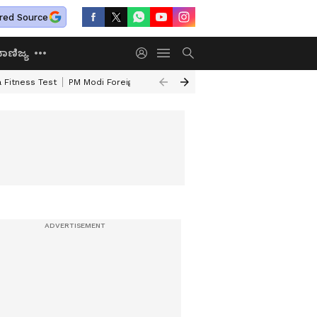
red Source
ಾಣಿಜ್ಯ
 Fitness Test
PM Modi Foreign Travel Expenditure
Valmiki Corporatio