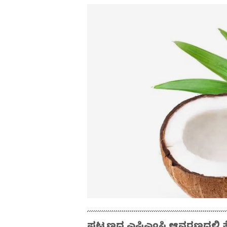
ಪಟ್ಟಣದ ಎಪಿಎಂಸಿ ಆವರಣದಲ್ಲಿ ತೆ