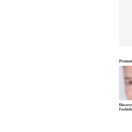
ರಸ್ಥರ ಕೊಬರಿಗಳನ್ನು ಜೇಷ್ಠತೆ ಆಧಾರ ಎಂದು ನ್ಯಾಫೆಡ್‌ ನ
ರು ದಿನಗಳಿಂದ ರೈತಾಪಿಗಳು ಕಾಯುತ್ತಿದ್ದರೂ ಸಹ ಕೊಳ್ಳುತ್ತಿಲ್ಲ.
ವ ರೈತರು ಇಲ್ಲಿ ಮಾರಾಟ ಮಾಡಲು ತಂದರೆ ಇಲ್ಲಿಯ ಅಧಿಕಾರಿಗಳಿಗೆ
ತ್ತಿದೆ. ರೈತರ ಗೋಳನ್ನು ಕೇಳುವವರೇ ಇಲ್ಲದಾಗಿದ್ದಾರೆಂದು
.
ತೆಂಗು ಬೆಳೆಗಾರರ ಸಂಘದ ಕಾರ್ಯದರ್ಶಿ ಕಾಂತರಾಜು, ಖಜಾಂಚಿ
ಸಹ ಕಾರ್ಯದರ್ಶಿ ರೇವಣ್ಣ ಸೇರಿದಂತೆ ಹಲವರು ಭಾಗವಹಿಸಿದ್ದರು.