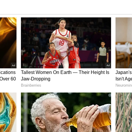
 ಜೀವನಾಧಾರ ವಾಣಿಜ್ಯ ಬೆಳೆಯಾದ ಕೊಬ್ಬರಿ ಬೆಲೆÜ ತೀವ್ರ
 ಜೀವನ ನಡೆಸುತ್ತಿರುವುದರಿಂದ ಕೇಂದ್ರ ಸರ್ಕಾರ ಕೂಡಲೇ ಹಾಲಿ
ರು. ಸಾವಿರಕ್ಕಾದರೂ ಏರಿಸುವ ಮೂಲಕ ತೆಂಗು ಬೆಳೆಗಾರರಿಗೆ
್ರ ಸರ್ಕಾರ ಮಾಡಬೇಕೆಂದು ಕಾಂಗ್ರೆಸ್‌ ಮುಖಂಡರಾದ ಲೋಕೇಶ್ವರ
 18 ರು. ಸಾವಿರದ ತನಕ ಇದ್ದು ಇತ್ತೀಚಿನ 5-6 ತಿಂಗಳುಗಳಿಂದ
0 ರು. ಗೆ ಕುಸಿದಿದ್ದು ತೆಂಗು ಬೆಳೆಗಾರರಿಗೆ ದೊಡ್ಡಮಟ್ಟದ
ಗಿರುವುದರಿಂದ ದಿನನಿತ್ಯದ ಜೀವನ ನಡೆಸುವುದು ಕಷ್ಟಕರವಾಗಿದೆ.
ಿ ಸೇರಿದಂತೆ 10ಕ್ಕೂ ಹೆಚ್ಚು ರೈತರ ಉತ್ಪನ್ನಗಳಿಗೆ ಬೆಂಬಲ ಬೆಲೆ
ಿ ಬೆಂಬಲ ಬೆಲೆ ಮಾತ್ರ ಹೆಚ್ಚಿಸಿಲ್ಲದಿರುವುದು ತುಂಬಾ ನೋವಿನ
ಕೊಬ್ಬರಿಗೆ ದೇಶಾದ್ಯಂತ ಬೇಡಿಕೆ ಇದ್ದು, ಈ ಭಾಗದ ಕೊಬ್ಬರಿಯು