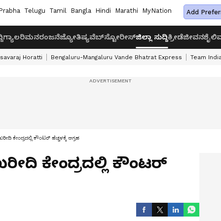
Prabha
Telugu
Tamil
Bangla
Hindi
Marathi
MyNation
Add Prefer
ದಿ
ಗ್ಯಾಲರಿ
ಮನರಂಜನೆ
ಜ್ಯೋತಿಷ್ಯ
ವೆಬ್‌ಸ್ಟೋರೀಸ್
ಜಿಲ್ಲಾ ಸುದ್ದಿ
ಕ್ರೀಡೆ
ಜೀವನಶೈಲಿ
ವ
savaraj Horatti
Bengaluru-Mangaluru Vande Bhatrat Express
Team India
 ಕೇಂದ್ರದಲ್ಲಿ ಕೌಂಟರ್‌ ಹೆಚ್ಚಳಕ್ಕೆ ಆಗ್ರಹ
ೀದಿ ಕೇಂದ್ರದಲ್ಲಿ ಕೌಂಟರ್‌