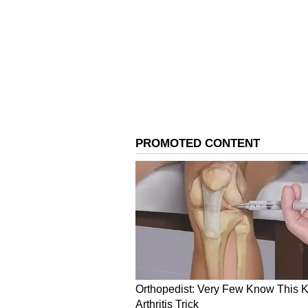
ಈ ವೇಳೆ ಜಂಟಿ ಕೃಷಿ ನಿರ್ದೇಶಕಿ ಜಾವೀದಾ,
ಅಮರನಾರಾಯಣರೆಡ್ಡಿ, ಕೆವಿಕೆ ವಿಜ್ಞಾನಿಗಳಾದ ಡ
ಅಧಿಕಾರಿ ಶಂಕರಯ್ಯ, ತೋಟಗಾರಿಕೆ ಇಲಾಖೆಯ