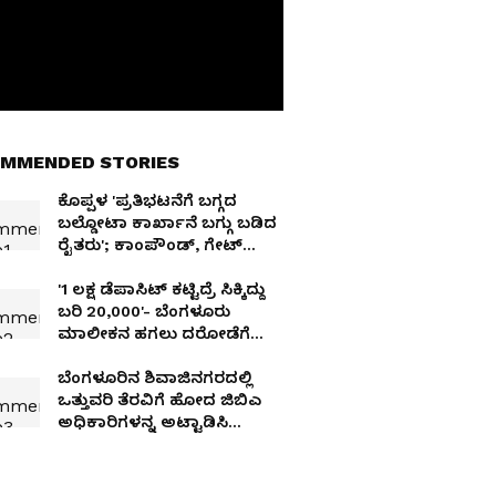
MMENDED STORIES
ಕೊಪ್ಪಳ 'ಪ್ರತಿಭಟನೆಗೆ ಬಗ್ಗದ
ಬಲ್ಡೋಟಾ ಕಾರ್ಖಾನೆ ಬಗ್ಗು ಬಡಿದ
ರೈತರು'; ಕಾಂಪೌಂಡ್, ಗೇಟ್
ಮುರಿದು ಆಕ್ರೋಶ!
'₹1 ಲಕ್ಷ ಡೆಪಾಸಿಟ್ ಕಟ್ಟಿದ್ರೆ ಸಿಕ್ಕಿದ್ದು
ಬರಿ ₹20,000'- ಬೆಂಗಳೂರು
ಮಾಲೀಕನ ಹಗಲು ದರೋಡೆಗೆ
ಶಾಕ್ ಆದ ಬ್ಯಾಚುಲರ್
ಬೆಂಗಳೂರಿನ ಶಿವಾಜಿನಗರದಲ್ಲಿ
ಒತ್ತುವರಿ ತೆರವಿಗೆ ಹೋದ ಜಿಬಿಎ
ಅಧಿಕಾರಿಗಳನ್ನ ಅಟ್ಟಾಡಿಸಿ
ಹೊಡೆದ ಕಿಡಿಗೇಡಿಗಳು!