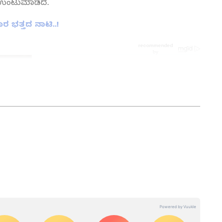
 ಉಂಟುಮಾಡಿದೆ.
ರ ಭತ್ತದ ನಾಟಿ..!
 ವಿಭಾಗದಲ್ಲಿ ಉಪ ಸಂಪಾದಕ. ಕಳೆದ 8 ವರ್ಷಗಳಿಂದ ಮಾಧ್ಯಮ
ು ಬೆಂಗಳೂರಿನಲ್ಲಿ. ಸ್ನಾತಕೋತ್ತರ ಪದವಿಯನ್ನು ಬೆಂಗಳೂರು
ರದರ್ಶನದಲ್ಲಿ ಇಂಟರ್ನ್‌ಶಿಪ್ ನಿರ್ವಹಣೆ. ಪ್ರಜಾವಾಣಿ ಮತ್ತು
ಹಗಾರ ಹಾಗೂ ಕಂಟೆಂಟ್ ಡೆವಲಪರ್ ಆಗಿ ಕೆಲಸ ಮಾಡಿದ್ದೇನೆ.
ಿ. ಸಿನಿಮಾ ವೀಕ್ಷಿಸುವುದು, ಸಂಗೀತ ಕೇಳುವುದು ಮತ್ತು ಕ್ರೀಡೆ ನೆಚ್ಚಿನ