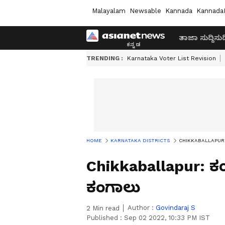
Malayalam
Newsable
Kannada
Kannada
ತಾಜಾ ಸುದ್ದಿ
ಸುದ್
TRENDING :
Karnataka Voter List Revision
HOME
KARNATAKA DISTRICTS
CHIKKABALLAPUR: ಕಂ
Chikkaballapur: ಕಂ
ಕಂಗಾಲು
Author :
Govindaraj S
2
Min read
Published :
Sep 02 2022, 10:33 PM IST