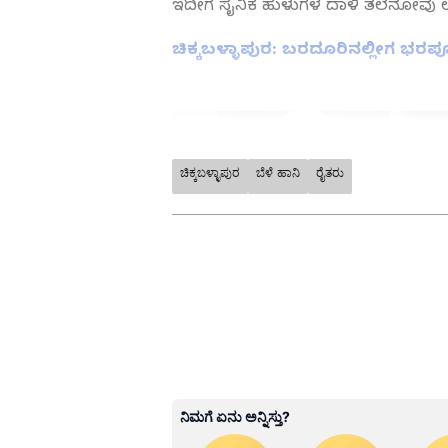
ಇದೀಗ ಸೈನಿಕ ಹುಳುಗಳ ದಾಳಿ ತಲೆನೋವು
ಚಿಕ್ಕಬಳ್ಳಾಪುರ: ಬರದೂರಿನಲ್ಲೀಗ ಭರಪೂ
ಚಿಕ್ಕಬಳ್ಳಾಪುರ
ಬೆಳೆ ಹಾನಿ
ರೈತರು
ABOUT THE AUTHOR
Govindaraj S
GS
ಏಷ್ಯಾನೆಟ್ ಸುವರ್ಣ ಡಿಜಿಟಲ್ ಕನ್ನಡ
ಪ್ರಪಂಚದಲ್ಲಿದ್ದೇನೆ. ಹುಟ್ಟಿ ಬೆಳೆದಿದ್ದ
ವಿಶ್ವವಿದ್ಯಾಲಯದಿಂದ ಪಡೆದಿದ್ದೇನೆ. ದೂ
ಉದಯವಾಣಿ ಡಿಜಿಟಲ್ ವಿಭಾಗದಲ್ಲಿ ಬರ
ಮನರಂಜನೆ ಸುದ್ದಿಗಳ ಬಗ್ಗೆ ತುಂಬಾ ಆಸಕ್ತ
ಹವ್ಯಾಸಗಳು.