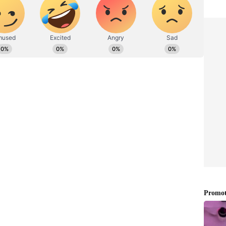
 ಸಾಲ ಮಾಡಿ ಸುಮಾರು 3 ಎಕರೆ ಪ್ರದೇಶದಲ್ಲಿ ಬೆಳೆದಿರುವ
ಂದ ಸಂಪೂರ್ಣವಾಗಿ ನಾಶವಾಗಿದೆ. ಉಳಿದಂತೆ ರಾಗಿ, ಜೋಳ,
ೆಳೆಗಳನ್ನು ಸಹ ಇಟ್ಟಿದ್ದು ಅವುಗಳಿಗೂ ಸಹ ದಾಳಿಮಾಡಿವೆ. ಎಷ್ಟೇ
್ಲ ಹೀಗೇ ಆದರೆ ಈಗಿರುವ ಬೆಳೆಗಳನ್ನು ಕಳೆದುಕೊಳ್ಳಬೇಕಾದ
ಳಿಸಿದ್ದಾರೆ.
ಳುಗಳ ನಿಯಂತ್ರಣಕ್ಕಾಗಿ ಸ್ಥಳಕ್ಕೆ ಕೃಷಿ ವಿಜ್ಞಾನ ಕೇಂದ್ರದ
 ಹುಳುಗಳನ್ನು ನಿಯಂತ್ರಣ ಮಾಡಲು ರೈತರಿಗೆ ಕೆಲವೊಂದು ಸಲಹೆ
ಳನ್ನು ನಿಯಂತ್ರಣ ಮಾಡಲು ರೈತರೇ ಸ್ವಯಂ ಔಷಧಿಯನ್ನು
ಕಾಲುವೆಗಳಲ್ಲಿ ಮೆಲಾಥಿಯನ್‌ ಅಥವಾ ಫೆನೋಲರೇಟ್‌
ತೌಡು, ಬೆಲ್ಲದ ಪಾಕದ ಜೊತೆಗೆ ಕ್ಲೋರೋಪೈರಿಪಾಸ್‌ ಸೇರಿಸಿ
ಕಾಲದ ಸಮಯದಲ್ಲಿ ಹಾಕುವುದರಿಂದ ಈ ಕಂಬಳಿ ಹುಳುಗಳು
್ಷಿಕೆ ಮೂಲಕ ತಿಳಿಸಿದರು.
0ರಷ್ಟು ರೇಷ್ಮೆ ಉತ್ಪಾದನೆ ಹೆಚ್ಚಳ