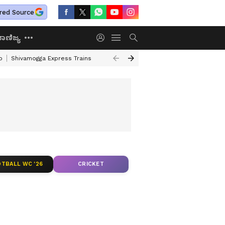
red Source
ಾಣಿಜ್ಯ
o
Shivamogga Express Trains
Airtel Prepaid Plan
Rural Employment
TBALL WC '26
CRICKET