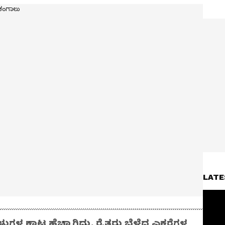
LATE
ಳ ಕಾಟ ಹೆಚ್ಚಾಗಿದ್ದು, ರೈತರು ಬೆಳೆದ ಎಕರೆಗಳ