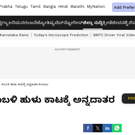
Prabha
Telugu
Tamil
Bangla
Hindi
Marathi
MyNation
Add Prefer
ದಿ
ಗ್ಯಾಲರಿ
ಮನರಂಜನೆ
ಜ್ಯೋತಿಷ್ಯ
ವೆಬ್‌ಸ್ಟೋರೀಸ್
ಜಿಲ್ಲಾ ಸುದ್ದಿ
ಕ್ರೀಡೆ
ಜೀವನಶೈಲಿ
ವ
Karnataka Rains
Today's Horoscope Prediction
BMTC Driver Viral Vide
ಬಳಿ ಹುಳು ಕಾಟಕ್ಕೆ ಅನ್ನದಾತರ ಕಂಗಾಲು
ಬಳಿ ಹುಳು ಕಾಟಕ್ಕೆ ಅನ್ನದಾತರ
FOO