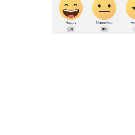
ಈಗಾಗಲೇ ನಾವು ಲಕ್ಷಾಂತರ ಹಣ ಖರ್ಚುಮಾಡಿ
ಸೂರ್ಯಕಾಂತಿ ಬೆಳೆ ಕಂಬಳಿಹುಳಗಳ ಕಾಟದಿ
ತೊಗರಿ, ಮೆಣಸು, ಬೀನ್ಸ್‌ ಸೇರಿದಂತೆ ಇತರೆ ಬ
ಔಷದಿ ಸಿಂಪಡಣೆ ಮಾಡಿದರೂ ಪ್ರಯೋಜವಾಗಿಲ
ಆತಂಕ ಎದುರಾಗಿದೆ ಎಂದು ರೈತ ಧನಂಜಯ್‌ ತಿ
ವಿಜ್ಞಾನಿಗಳ ತಂಡ ಭೇಟಿ:
ಇನ್ನೂ ಕಂಬಳಿ ಹು
ವಿಜ್ಞಾನಿಗಳ ತಂಡ ಭೇಟಿ ನೀಡಿತ್ತು. ಕಂಬಳಿ
ಸೂಚನೆಗಳನ್ನು ನೀಡಿದರು. ಕಂಬಳಿ ಹುಳುಗ
ತಯಾರಿಸಿಕೊಳ್ಳಬಹುದಾಗಿದೆ. ಜಮೀನುಗಳ 
ಔಷಧಿಯನ್ನು ಉದುರಿಸುವುದು, ಅಥವಾ ಅಕ್ಕಿ 
ಉಂಡೆಗಳನ್ನು ಮಾಡಿ ಸಾಲುಗಳಲ್ಲಿ ಸಾಯಂ
ನಾಶವಾಗುತ್ತವೆ ಎಂದು ವಿಜ್ಞಾನಿಗಳು ಪ್ರಾತ್ಯಕ
Chikkaballapur: ಕೋವಿಡ್‌ ವೇಳೆ ಶೇ. 2