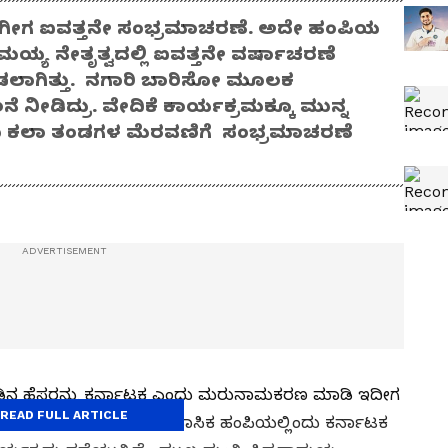
ಗೀಗ ಐವತ್ತನೇ ಸಂಭ್ರಮಾಚರಣೆ. ಅದೇ ಹಂಪಿಯ
ರಾಮಯ್ಯ ನೇತೃತ್ವದಲ್ಲಿ ಐವತ್ತನೇ ವರ್ಷಾಚರಣೆ
ಡಲಾಗಿತ್ತು. ನಗಾರಿ ಬಾರಿಸೋ ಮೂಲಕ
ೆ ನೀಡಿದ್ರು. ವೇದಿಕೆ ಕಾರ್ಯಕ್ರಮಕ್ಕೂ ಮುನ್ನ
ು ಕಲಾ ತಂಡಗಳ ಮೆರವಣಿಗೆ ಸಂಭ್ರಮಾಚರಣೆ
ಾಡಿನ ಹೆಸರನ್ನು ಕರ್ನಾಟಕ ಎಂದು ಮರುನಾಮಕರಣ ಮಾಡಿ ಇದೀಗ
READ FULL ARTICLE
ರು ನಾಮಕರಣ ಮಾಡಿದ ಐತಿಹಾಸಿಕ ಹಂಪಿಯಲ್ಲಿಂದು ಕರ್ನಾಟಕ