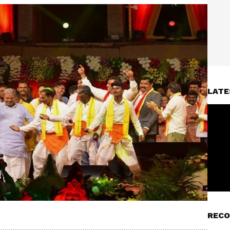
LATE
RECO