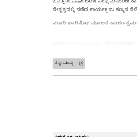
ಐವತ್ತನೇ ವರ್ಷಾಚರಣೆ ಸಂಭ್ರಮಾಚರಣೆ ಕಾರ
ನೇತೃತ್ವದಲ್ಲಿ ನಡೆದ ಕಾರ್ಯಕ್ರಮ ಕಣ್ಮನ ಸೆ
ನಗಾರಿ ಬಾರಿಸೋ ಮೂಲಕ ಕಾರ್ಯಕ್ರಮಕ್ಕ
ಸಿದ್ದರಾಮಯ್ಯ
ನೃತ್ಯ
ABOUT THE AUTHOR
Girish Goudar
GG
ಏಷ್ಯಾನೆಟ್‌ ಸುವರ್ಣ ನ್ಯೂಸ್‌.ಕಾಮ್
ಕ್ಷೇತ್ರದಲ್ಲಿದ್ದೇನೆ. ನನ್ನ ಊರು ಬಾಗಲ
ಎಲೆಕ್ಟ್ರಾನಿಕ್‌ ಮೀಡಿಯಾ ಪದವಿ ಪಡೆದಿದ್
ಸಂಪಾದಕನಾಗಿ ಕೆಲಸ ಮಾಡಿದ್ದೇನೆ. ಕ್ರೀ
ಕೇಳುವುದು, ಕ್ರಿಕೆಟ್‌ ಆಡುವುದು ನೆಚ್ಚಿನ