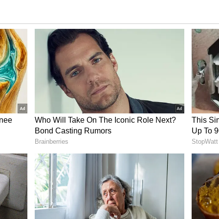
ೆ ಅಗ್ರಸ್ಥಾನ: ಸಚಿವ ಎಂ.ಬಿ. ಪಾಟೀಲ