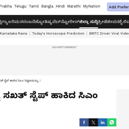
Prabha
Telugu
Tamil
Bangla
Hindi
Marathi
MyNation
Add Prefer
ದಿ
ಗ್ಯಾಲರಿ
ಮನರಂಜನೆ
ಜ್ಯೋತಿಷ್ಯ
ವೆಬ್‌ಸ್ಟೋರೀಸ್
ಜಿಲ್ಲಾ ಸುದ್ದಿ
ಕ್ರೀಡೆ
ಜೀವನಶೈಲಿ
ವ
Karnataka Rains
Today's Horoscope Prediction
BMTC Driver Viral Vide
್‌ ಸ್ಟೆಪ್‌ ಹಾಕಿದ ಸಿಎಂ ಸಿದ್ದರಾಮಯ್ಯ..!
ಸಖತ್‌ ಸ್ಟೆಪ್‌ ಹಾಕಿದ ಸಿಎಂ