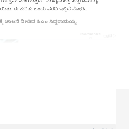
್ಯಕ್ರಮ ನಡೆಯುತ್ತಿದೆ. ಮುಖ್ಯಮಂತ್ರಿ ಸಿದ್ದರಾಮಯ್ಯ
ಳೆಯಿತು. ಈ ಕುರಿತು ಒಂದು ವರದಿ ಇಲ್ಲಿದೆ ನೋಡಿ..
ೆ ಚಾಲನೆ ನೀಡಿದ ಸಿಎಂ ಸಿದ್ದರಾಮಯ್ಯ
‌ನಲ್ಲಿ ಹಿರಿಯ ಉಪ ಸಂಪಾದಕ. ಕಳೆದ 10 ವರ್ಷಗಳಿಂದ ಮಾಧ್ಯಮ
ಕೋಟೆ ಜಿಲ್ಲೆಯ ಹುನಗುಂದ . ಕರ್ನಾಟಕ ವಿಶ್ವವಿದ್ಯಾಲಯದಿಂದ ಎಂಎಸ್‌ಸಿ
ದೇನೆ. ಈಟಿವಿ ಭಾರತ್‌, ವೇ ಟು ನ್ಯೂಸ್‌ ಡಿಜಿಟಲ್‌ ಮಾಧ್ಯಮದಲ್ಲಿ
ಡೆ, ಚಲನಚಿತ್ರ, ರಾಜಕೀಯ ಸುದ್ದಿಗಳ ಬಗ್ಗೆ ಅತೀವ ಆಸಕ್ತಿ ಇದೆ. ಸಂಗೀತ
 ಹವ್ಯಾಸಗಳಾಗಿವೆ.