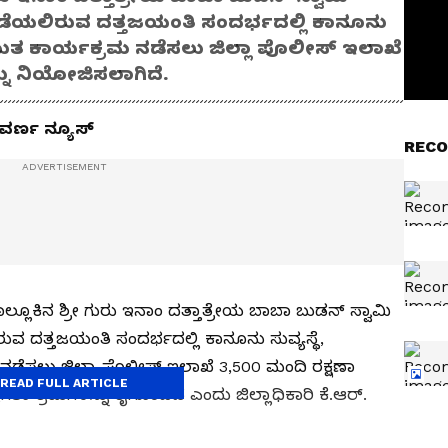
ಗೆ ನಡೆಯಲಿರುವ ದತ್ತಜಯಂತಿ ಸಂದರ್ಭದಲ್ಲಿ ಕಾನೂನು
ಿಯುತ ಕಾರ್ಯಕ್ರಮ ನಡೆಸಲು ಜಿಲ್ಲಾ ಪೊಲೀಸ್ ಇಲಾಖೆ
್ನು ನಿಯೋಜಿಸಲಾಗಿದೆ.
ುವರ್ಣ ನ್ಯೂಸ್
RECO
ಲ್ಲೂಕಿನ ಶ್ರೀ ಗುರು ಇನಾಂ ದತ್ತಾತ್ರೇಯ ಬಾಬಾ ಬುಡನ್ ಸ್ವಾಮಿ
ಿರುವ ದತ್ತಜಯಂತಿ ಸಂದರ್ಭದಲ್ಲಿ ಕಾನೂನು ಸುವ್ಯಸ್ಥೆ,
ಡೆಸಲು ಜಿಲ್ಲಾ ಪೊಲೀಸ್ ಇಲಾಖೆ 3,500 ಮಂದಿ ರಕ್ಷಣಾ
READ FULL ARTICLE
ಗತಾ ಕ್ರಮಗಳನ್ನು ಕೈಗೊಂಡಿದೆ ಎಂದು ಜಿಲ್ಲಾಧಿಕಾರಿ ಕೆ.ಆರ್.