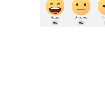
Chikkamagaluru: ಕಾಫಿನಾಡು ವಿವಾದ
ಹೊರ ಜಿಲ್ಲೆಯವರ ಮೇಲೆ ನಿಗಾ:
ದತ್ತಜಯಂ
ಧಕ್ಕೆ ಉಂಟು ಮಾಡುವ ಸಾಧ್ಯತೆ ಇರುವ ವ್ಯಕ
ಮುಂಜಾಗ್ರತಾ ಕ್ರಮವಾಗಿ ಭದ್ರತಾ ಕಾಯ್ದೆಯ
ಹೊರಗಿನ ಜಿಲ್ಲೆಗಳಿಂದ ಹೆಚ್ಚಿನ ಜನ ಬರುತ್ತಿ
ಕೈಗೊಳ್ಳಲಾಗಿದೆ. ಜಿಲ್ಲೆಯ ವಿವಿಧ ಕಡೆಗಳ
ಹಾಗೂ ಇತರೆ ಸಾರ್ವಜನಿಕರ) ತಪಾಸಣೆಗಾಗಿ ಒಟ್ಟ
ಜಿಲ್ಲೆಯ ಒಳಭಾಗ-14) ತೆರೆಯಲಾಗಿದೆ. ಎಲ್ಲಾ ಚ