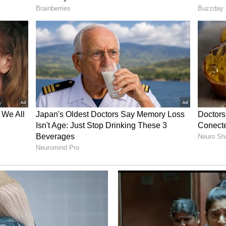
ಸಂಘಪರಿವಾರದ ಕಾರ್ಯಕರ್ತರಿಂದ ಬೈಕ್ ರ್‍ಯಾಲಿ
ಳೂರು ತಾಲ್ಲೂಕು ಐಡಿಪೀಠ ಗಾಮದ ಶ್ರೀ ಗುರು ದತ್ತಾತ್ರೇಯ
ಿರುವ ದತ್ತಜಯಂತಿ ಕಾರ್ಯಕ್ರಮದ ಅಂಗವಾಗಿ ಭಕ್ತಾಧಿಗಳಿಗೆ
ಲ್ಲಾಡಳಿತ ಅಗತ್ಯಕ್ರಮಕೈಗೊಂಡಿದೆ. ನಗರದಿಂದ ಪೀಠದವರೆಗೆ
ಾಪ್ತಿಯ ರಸ್ತೆಗುಂಡಿಗಳನ್ನು ಮುಚ್ಚಿ ಸುಗಮ ಸಂಚಾರಕ್ಕೆ ವ್ಯವಸ್ಥೆ
ಕ್ತಾದಿಗಳ ಸ್ನಾನಕ್ಕೆ ಅನುಕೂಲವಾಗುವಂತೆ ಸ್ನಾನ ಘಟ್ಟಗಳನ್ನು
ಲಯಗಳನ್ನು ಅಳವಡಿಸಲಾಗಿದೆ ಎಂದು ಮಾಹಿತಿ ನೀಡಿದರು.
ನಿರ್ಬಂಧ:
ಡಿಸೆಂಬರ್ 6 ರಿಂದ ಡಿಸೆಂಬರ್ 9ರ ಬೆಳಿಗ್ಗೆ 10
ಗಿರಿ,ಮತ್ತು ಐಡಿ ಪೀಠಕ್ಕೆ ಪ್ರವಾಸಿಗರು ಬರುವುದನ್ನು
ರಿಸಿದ್ದಲ್ಲಿ ಸೂಕ್ತ ರಶೀದಿ ತೋರಿಸಿದಲ್ಲಿ ಅವಕಾಶ ನೀಡಲಾಗುವುದು