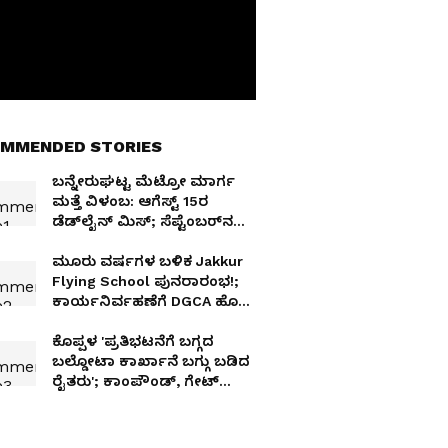
MMENDED STORIES
ಬನ್ನೇರುಘಟ್ಟ ಮೆಟ್ರೋ ಮಾರ್ಗ
ಮತ್ತೆ ವಿಳಂಬ: ಆಗೆಸ್ಟ್ 15ರ
ಡೆಡ್‌ಲೈನ್ ಮಿಸ್; ಸೆಪ್ಟೆಂಬರ್‌ನಲ್ಲಿ
ಸಂಚಾರ ಆರಂಭ?
ಮೂರು ವರ್ಷಗಳ ಬಳಿಕ Jakkur
Flying School ಪುನರಾರಂಭ!;
ಕಾರ್ಯನಿರ್ವಹಣೆಗೆ DGCA ಹೊಸ
ಅನುಮೋದನೆ
ಕೊಪ್ಪಳ 'ಪ್ರತಿಭಟನೆಗೆ ಬಗ್ಗದ
ಬಲ್ಡೋಟಾ ಕಾರ್ಖಾನೆ ಬಗ್ಗು ಬಡಿದ
ರೈತರು'; ಕಾಂಪೌಂಡ್, ಗೇಟ್
ಮುರಿದು ಆಕ್ರೋಶ!