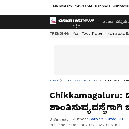
Malayalam
Newsable
Kannada
Kannada
ತಾಜಾ ಸುದ್ದಿ
ಸುದ್
TRENDING :
Yash Toxic Trailer
Karnataka E
HOME
KARNATAKA DISTRICTS
CHIKKAMAGALURU: ದತ್
Chikkamagaluru: 
ಶಾಂತಿಸುವ್ಯವಸ್ಥೆಗಾಗಿ
Author :
Sathish Kumar KH
3
Min read
Published :
Dec 04 2022, 06:29 PM IST