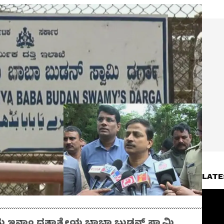
LATE
ುರು ಇನಾಂ ದತ್ತಾತ್ರೇಯ ಬಾಬಾ ಬುಡನ್ ಸ್ವಾಮಿ