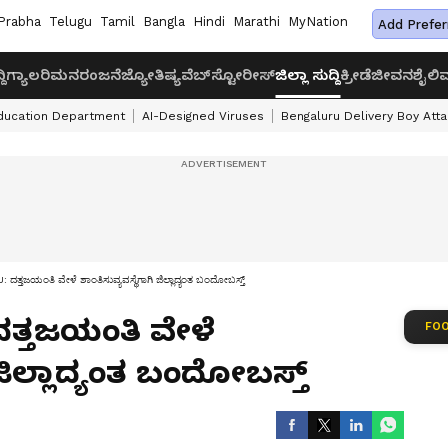
Prabha
Telugu
Tamil
Bangla
Hindi
Marathi
MyNation
Add Prefer
ದಿ
ಗ್ಯಾಲರಿ
ಮನರಂಜನೆ
ಜ್ಯೋತಿಷ್ಯ
ವೆಬ್‌ಸ್ಟೋರೀಸ್
ಜಿಲ್ಲಾ ಸುದ್ದಿ
ಕ್ರೀಡೆ
ಜೀವನಶೈಲಿ
ವ
ducation Department
AI-Designed Viruses
Bengaluru Delivery Boy Att
ತಜಯಂತಿ ವೇಳೆ ಶಾಂತಿಸುವ್ಯವಸ್ಥೆಗಾಗಿ ಜಿಲ್ಲಾದ್ಯಂತ ಬಂದೋಬಸ್ತ್‌
ದತ್ತಜಯಂತಿ ವೇಳೆ
FOO
 ಜಿಲ್ಲಾದ್ಯಂತ ಬಂದೋಬಸ್ತ್‌