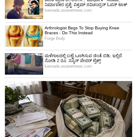
ಶುಕ್ರವಾರ ನಡೆದ ಸಚಿವ ಸಂಪುಟ ಸಭೆಯಲ್ಲಿ ಘಟನೋತ್ತರ
ಅನುಮತಿ ಪಡೆಯಲಾಗಿದೆ.
ಇನ್ನು ಬೆಂಗಳೂರು ನಗರ ಜಿಲ್ಲೆಯ ಬಿದರಹಳ್ಳಿ ಹೋಬಳಿಯ
ಹುಸ್ಕೂರು ಗ್ರಾಮದ 2.06 ಎಕರೆ ವಿಸ್ತೀರ್ಣದಲ್ಲಿ ಕರ್ನಾಟಕ
ಗೃಹ ಮಂಡಳಿಯಿಂದ ಪಿಪಿಪಿ ಮಾದರಿಯಲ್ಲಿ ಬಹುಮಹಡಿ
ವಸತಿ ಸಮುಚ್ಚಯ ಯೋಜನೆ ಕೈಗೊಳ್ಳಲು ಸಂಪುಟ
ಅಂಗೀಕಾರ ನೀಡಿದೆ. ಇದಕ್ಕೆ ₹64.78 ಕೋಟಿ ವೆಚ್ಚ
ಅಂದಾಜಿಸಲಾಗಿದೆ.