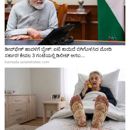
22.14 ಕಿ.ಮೀ. ಎಲಿವೇ ಟೆಡ್ ಮಾರ್ಗ ಹಾಗೂ 11 ನಿಲ್ದಾಣ
ಕನಕೋತ್ಸವದಲ್ಲಿ ರಿಷಬ್ ಶೆಟ್ಟಿ | Rishab
ಒಳಗೊಂಡ 14.45 ಕಿ.ಜೀ. ಸುರಂಗ ಮಾರ್ಗದ ಕಾಮಾರಿ
Shetty speech | Suvarna News
ನಡೆಸಬೇಕಿದೆ. ಈ ಬಗ್ಗೆ ಭಾರತ ಸರ್ಕಾರದ ಮೂಲಕ
ಸಾವರಿನ್ ಲೋನ್ ಅಥವಾ ಪಾಸ್-ರ್ಥ - ಅಸಿಸ್ಟೆನ್ಸ್
ಶೇ.50 ರಿಂದ ಶೇ.18 ಕ್ಕೆ TAX ಇಳಿಕೆ: ಮೋದಿ-
(ಪಿಟಿಎ) ರೀತಿ ಯಲ್ಲಿ ಸಾಲ ಮಾಡಬೇಕಿದೆ. ಈ ಬಗ್ಗೆ ಕೇಂದ್ರದ
ಟ್ರಂಪ್ ಐತಿಹಾಸಿಕ ಒಪ್ಪಂದ | India US
ಅನುಮೋದನೆ ನಿರೀಕ್ಷಿಸಿ ಪೂರ್ವ ಯೋಜನಾ ಚಟುವಟಿಕೆ
Trade Deal | Party Rounds
ನಡೆಸಬಹುದು. ಕೇಂದ್ರದ ಅನುಮೋದನೆ ಬಳಿಕ ಸಿವಿಲ್ ಕಾಮ
ಗಾರಿ ಕೈಗೊಳ್ಳಬಹುದು ಎಂದು ನಿರ್ಣಯ ತೆಗೆದುಕೊಂಡಿದೆ.
ಗುಲಾಬಿ ಮೆಟ್ರೋ ಮಾರ್ಗ ಸುರಂಗ ಪೂರ್ಣ: 21 ಕಿ.ಮೀ.
ಸುರಂಗ ಸಿದ್ಧಪಡಿಸಿ ಹೊರಬಂದ ಭದ್ರಾ ಟಿಎಂಟಿ
ರಸ್ತೆ ಅಭಿವೃದ್ಧಿಗೆ ಘಟನೋತ್ತರ ಅನುಮತಿ: