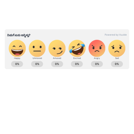
ABOUT THE AUTHOR
Girish Goudar
GG
ಏಷ್ಯಾನೆಟ್‌ ಸುವರ್ಣ ನ್ಯೂಸ್‌.ಕಾಮ್‌ನಲ್ಲಿ ಹಿರಿಯ ಉಪ ಸಂಪಾದಕ.
ಕಳೆದ 10 ವರ್ಷಗಳಿಂದ ಮಾಧ್ಯಮ ಕ್ಷೇತ್ರದಲ್ಲಿದ್ದೇನೆ. ನನ್ನ ಊರು
ಬಾಗಲಕೋಟೆ ಜಿಲ್ಲೆಯ ಹುನಗುಂದ . ಕರ್ನಾಟಕ
ವಿಶ್ವವಿದ್ಯಾಲಯದಿಂದ ಎಂಎಸ್‌ಸಿ ಎಲೆಕ್ಟ್ರಾನಿಕ್‌ ಮೀಡಿಯಾ ಪದವಿ
ಬೆಂಗಳೂರು
ಪಡೆದಿದ್ದೇನೆ. ಈಟಿವಿ ಭಾರತ್‌, ವೇ ಟು ನ್ಯೂಸ್‌ ಡಿಜಿಟಲ್‌
ನಮ್ಮ ಮೆಟ್ರೋ
ಮಾಧ್ಯಮದಲ್ಲಿ ಸಂಪಾದಕನಾಗಿ ಕೆಲಸ ಮಾಡಿದ್ದೇನೆ. ಕ್ರೀಡೆ,
ಚಲನಚಿತ್ರ, ರಾಜಕೀಯ ಸುದ್ದಿಗಳ ಬಗ್ಗೆ ಅತೀವ ಆಸಕ್ತಿ ಇದೆ. ಸಂಗೀತ
ಕೇಳುವುದು, ಕ್ರಿಕೆಟ್‌ ಆಡುವುದು ನೆಚ್ಚಿನ ಹವ್ಯಾಸಗಳಾಗಿವೆ.