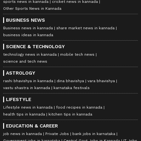
sports news in kannada
cricket news in kannada
Other Sports News in Kannada
BUSINESS NEWS
Business news in kannada
share market news in kannada
business ideas in kannada
SCIENCE & TECHNOLOGY
technology news in kannada
mobile tech news
science and tech news
ASTROLOGY
rashi bhavishya in kannada
dina bhavishya
vara bhavishya
vastu shastra in kannada
karnataka festivals
LIFESTYLE
Lifestyle news in kannada
food recipes in kannada
health tips in kannada
kitchen tips in kannada
EDUCATION & CAREER
job news in kannada
Private Jobs
bank jobs in karnataka
Government jobs in karnataka
Central Govt Jobs in Kannada
IT Jobs