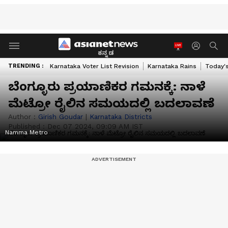
ಕನ್ನಡ
TRENDING :
Karnataka Voter List Revision
Karnataka Rains
Today'
ಬೆಂಗ್ಳೂರು ಪ್ರಯಾಣಿಕರ ಗಮನಕ್ಕೆ: ನಾಳೆ
ಮೆಟ್ರೋ ರೈಲಿನ ಸಮಯದಲ್ಲಿ ಬದಲಾವಣೆ
Author :
Girish Goudar
|
Karnataka Districts
Published :
Dec 07 2024, 09:09 AM IST
Namma Metro