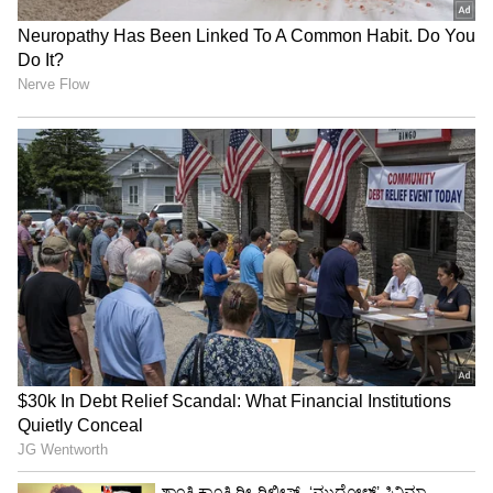
ಬಿಬಿಎಂಪಿ ವ್ಯಾಪ್ತಿಯ 1611 ಕಿ.ಮೀ. ಉದ್ದ ಮುಖ್ಯ 2 ಮತ್ತು
ಉಪಮುಖ್ಯ ರಸ್ತೆ ಗಳ ಪೈಕಿ ಕೆಲವು ರಸ್ತೆಗಳು ಹಾಳಾಗಿ ವ್ಯಾಪಕ
ಟೀಕೆ ವ್ಯಕ್ತವಾಗುತ್ತಿತ್ತು. ಹೀಗಾಗಿ 389.68 ಕಿ.ಮೀ. ರಸ್ತೆ ಯನ್ನು
₹694 ಕೋಟಿ ವೆಚ್ಚದಲ್ಲಿ ತುರ್ತಾಗಿ ಅಭಿವೃದ್ಧಿಪ ಡಿಸಿದ್ದು, ಇದಕ್ಕೆ