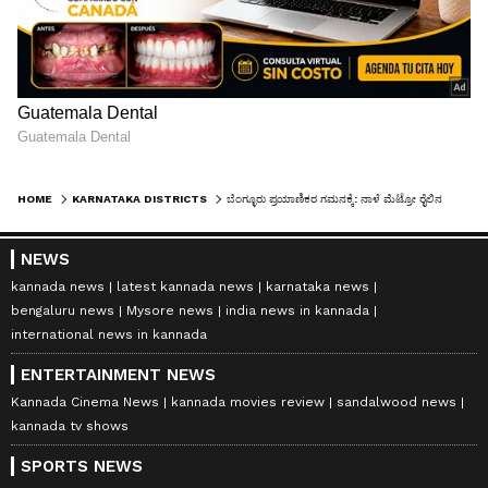
HOME
KARNATAKA DISTRICTS
ಬೆಂಗ್ಳೂರು ಪ್ರಯಾಣಿಕರ ಗಮನಕ್ಕೆ: ನಾಳೆ ಮೆಟ್ರೋ ರೈಲಿನ ಸಮಯದಲ್ಲಿ ಬದಲಾವಣೆ
NEWS
kannada news
latest kannada news
karnataka news
bengaluru news
Mysore news
india news in kannada
international news in kannada
ENTERTAINMENT NEWS
Kannada Cinema News
kannada movies review
sandalwood news
kannada tv shows
SPORTS NEWS