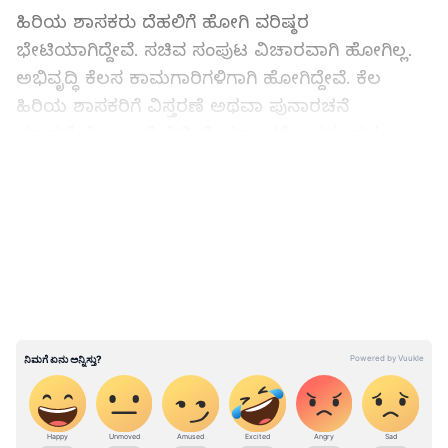
ಹಿರಿಯ ಶಾಸಕರು ದೆಹಲಿಗೆ ಹೋಗಿ ವರಿಷ್ಠರ
ಭೇಟಿಯಾಗಿದ್ದೇವೆ. ಸಚಿವ ಸಂಪುಟ ವಿಚಾರವಾಗಿ ಹೋಗಿಲ್ಲ.
ಅಭಿವೃದ್ಧಿ ಕೆಲಸ ಕಾಮಗಾರಿಗಳಿಗಾಗಿ ಹೋಗಿದ್ದೇವೆ. ಕೆಲ
ಹಿರಿಯ ಶಾಸಕರಿಗೆ ವಿಸ್ತರಣೆ ಅಥವಾ ಪುನಾರಚನೆ
ಮಾಡಬೇಕೆಂಬ ಅಪೇಕ್ಷೆಯಿದೆ. ಸರ್ಕಾರಕ್ಕೆ ಎರಡು ವರ್ಷ
ಮಾತ್ರ ಅವಧಿಯಿದೆ. ಅದರಲ್ಲಿ ಒಂದು ವರ್ಷ ಚುನಾವಣೆಗೆ
LATEST VIDEOS
ಹೋಗುತ್ತದೆ. ಇಷ್ಟು ಸಮಯದಲ್ಲಿ ಏನು ಮಾಡಲಾಗುತ್ತದೆ?
ನನಗಂತೂ ಸಚಿವನಾಗೋ ಆಸಕ್ತಿ ಉಳಿದಿಲ್ಲ ಎಂದು
ಹೇಳಿದರು.
ದೇಶದಲ್ಲಿ 22 ರಾಜ್ಯಗಳು ಅವರದ್ದೆ ಇವೆ. ದೇಶದಲ್ಲಿ
ಅಘೋಷಿತ ಎಮರ್ಜೆನ್ಸಿ ನಿರ್ಮಾಣವಾಗಿದೆ. ಬಂಗಾಳ
ಗೆದ್ದಿರೋದು ಹೇಗೆ ಎಂದು ಎಲ್ಲರಿಗೂ ಗೊತ್ತಿದೆ. ನೋಟ್ ಬಂದಿ
ಬಗ್ಗೆಯೂ ಹೀಗೆ ಮಾತನಾಡಿದ್ದರು. ಪ್ರಧಾನ ಮಂತ್ರಿ
ಎಲೆಕ್ಷನ್‌ಗಾಗಿ ಬಳಕೆ ಮಾಡಿಕೊಳ್ಳಬಾರದು. ಈ ದೇಶವನ್ನು