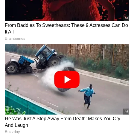
DOWNLOAD APP
Related Articles
ನೀಟ್‌ ಪರೀಕ್ಷೆ ರದ್ದು ಕೇಂದ್ರ ಸರ್ಕಾರದ ಬಹು ದೊಡ್ಡ
ಹಗರಣ: ಸಚಿವ ಶರಣಪ್ರಕಾಶ ಪಾಟೀಲ್ ಆಕ್ರೋಶ
ಪ್ರಧಾನಿ ಮೋದಿ ಹೇಳಿಕೆ ಜನರಲ್ಲಿ ಭಯ ಹುಟ್ಟಿಸುತ್ತಿದೆ:
ಸಚಿವ ಎಚ್.ಕೆ.ಪಾಟೀಲ ವಾಗ್ದಾಳಿ