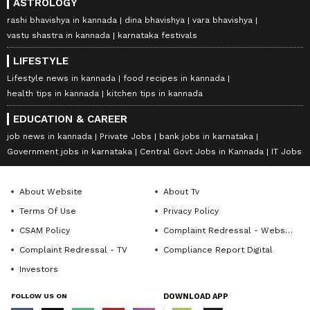
ASTROLOGY
rashi bhavishya in kannada
dina bhavishya
vara bhavishya
vastu shastra in kannada
karnataka festivals
LIFESTYLE
Lifestyle news in kannada
food recipes in kannada
health tips in kannada
kitchen tips in kannada
EDUCATION & CAREER
job news in kannada
Private Jobs
bank jobs in karnataka
Government jobs in karnataka
Central Govt Jobs in Kannada
IT Jobs
About Website
About Tv
Terms Of Use
Privacy Policy
CSAM Policy
Complaint Redressal - Website
Complaint Redressal - TV
Compliance Report Digital
Investors
FOLLOW US ON
DOWNLOAD APP