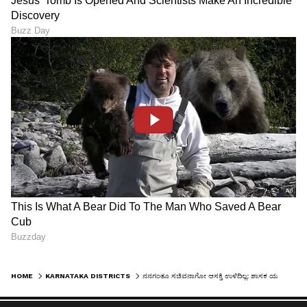
HOME
KARNATAKA DISTRICTS
ನನಗಂತೂ ಸಚಿವನಾಗೋ ಆಸಕ್ತಿ ಉಳಿದಿಲ್ಲ: ಶಾಸಕ ಯಶವಂತರಾಯಗೌಡ ಪಾಟೀಲ ಸ್ಪಷ್ಟನೆ