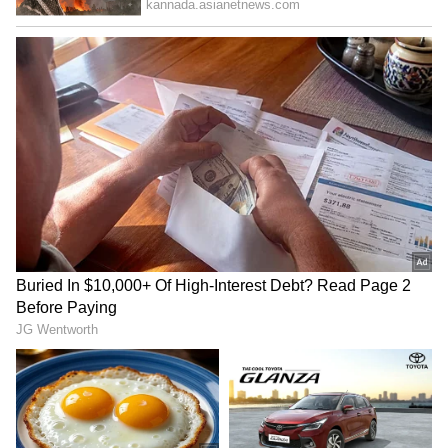
ಸ್ಟೇಷನ್‌ಗಳನ್ನು ನಿರ್ಮಿಸಲಾಗುತ್ತಿದೆ. ಶೈಕ್ಷಣಿಕ ಅಭಿವೃದ್ಧಿಗಾಗಿ
ತಾಲೂಕಿನಲ್ಲಿ ಹತ್ತಾರು ಪಿಯು ಕಾಲೇಜುಗಳನ್ನು ಮಾಡಲಾಗಿದೆ.
ಈ ಬಾರಿ ಹಡಲಸಂಗ, ಶಿರಶ್ಯಾಡ, ಬಸನಾಳ ಗ್ರಾಮಗಳಲ್ಲಿ
ಹೊಸದಾಗಿ ಮೂರು ಪಿಯು ಕಾಲೇಜುಗಳನ್ನು
ಅನುಮೋದಿಸಲಾಗಿದೆ. ಅಭಿವೃದ್ಧಿಗೆ ಸಹಕರಿಸಿದ ಸಿಎಂ,
ಡಿಸಿಎಂ ಹಾಗೂ ಶಿಕ್ಷಣ ಸಚಿವರು ಮತ್ತು ಸಹಕರಿಸಿದ ಎಲ್ಲ
ಇಲಾಖೆಗಳ ಸಚಿವರಿಗೆ ಅಭಿನಂದಿಸುತ್ತೇನೆ ಎಂದರು.