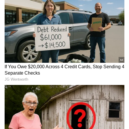
ಮಂಜುಗೆ ಗೊತ್ತಿಲ್ಲದಂತೆ ಯುವತಿಯು ತನ್ನ ಹಳೇ ಲವ್ವರ್
ಅರ್ಫಾನ್‌ನನ್ನು ಮತ್ತೆ ಭೇಟಿಯಾಗಲು ಶುರು ಮಾಡಿದ್ದಳು. ಮೇ
22ರ ಮುಂಜಾನೆ ಯುವತಿ ಹಾಗೂ ಅರ್ಫಾನ್ ಇಬ್ಬರೂ
ಶಾಂತಿನಗರದ ಬಳಿ ಕಾರಿನಲ್ಲಿ ಒಟ್ಟಿಗೆ ಸುತ್ತಾಡುತ್ತಿದ್ದರು.
DOWNLOAD APP
RECOMMENDED STORIES