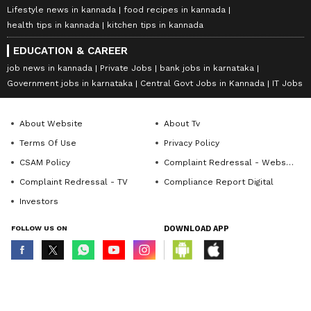
Lifestyle news in kannada
food recipes in kannada
health tips in kannada
kitchen tips in kannada
EDUCATION & CAREER
job news in kannada
Private Jobs
bank jobs in karnataka
Government jobs in karnataka
Central Govt Jobs in Kannada
IT Jobs
About Website
About Tv
Terms Of Use
Privacy Policy
CSAM Policy
Complaint Redressal - Website
Complaint Redressal - TV
Compliance Report Digital
Investors
FOLLOW US ON
DOWNLOAD APP
© Copyright 2026 Asianxt Digital Technologies Private Limited (Formerly
known as Asianet News Media & Entertainment Private Limited) | All Rights
Reserved