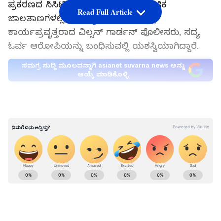
ಪ್ರಕರಣದ ಸಿಸಿಟಿವಿ ದೃಶ್ಯಾವಳಿಗಳು ಸಾಮಾಜಿಕ
Read Full Article
ಜಾಲತಾಣಗಳಲ್ಲಿ ಭಾರಿ ವೈರಲ್ ಆದ ಬೆನ್ನಲ್ಲೇ
ಕಾರ್ಯಪ್ರವೃತ್ತರಾದ ವಿಲ್ಸನ್ ಗಾರ್ಡನ್ ಪೊಲೀಸರು, ಸದ್ಯ
ಓರ್ವ ಆರೋಪಿಯನ್ನು ಬಂಧಿಸುವಲ್ಲಿ ಯಶಸ್ವಿಯಾಗಿದ್ದಾರೆ.
ಸಮಗ್ರ ಸುದ್ದಿ ಮೂಲವನ್ನಾಗಿ asianet suvarna news ಅನ್ನು
ಆಯ್ಕೆ ಮಾಡಿಕೊಳ್ಳಿ
ಸಿಸಿಟಿವಿ ವೈರಲ್ ಬೆನ್ನಲ್ಲೇ ತನಿಖೆ ಚುರುಕು
LATEST VIDEOS
ಕಳೆದ ಮೇ 22ರಂದು ಮುಂಜಾನೆ ಶಾಂತಿನಗರದ
ಮುಖ್ಯರಸ್ತೆಯೊಂದರಲ್ಲಿ ಈ ಗ್ಯಾಂಗ್ ನಿಂದ ಗೂಂಡಾಗಿರಿ
ನಡೆದಿತ್ತು. ಸಾರ್ವಜನಿಕ ರಸ್ತೆಯಲ್ಲೇ ಸುಮಾರು 6 ರಿಂದ 7
ಜನರ ಗ್ಯಾಂಗ್‌ ಪ್ರಾಣಹಾನಿ ಮಾಡುವ ಉದ್ದೇಶದಿಂದ
ಕಾರಿನಲ್ಲಿದ್ದ ಯುವಕನೊಬ್ಬನನ್ನು ಅಡ್ಡಗಟ್ಟಿ ಮನಬಂದಂತೆ
ಥಳಿಸಿತ್ತು. ಈ ಹಲ್ಲೆಯ ಭೀಕರ ದೃಶ್ಯಗಳು ಸ್ಥಳೀಯ ಸಿಸಿಟಿವಿ
ಕ್ಯಾಮೆರಾದಲ್ಲಿ ಸೆರೆಯಾಗಿದ್ದು, ಸಾಮಾಜಿಕ ಜಾಲತಾಣಗಳಲ್ಲಿ