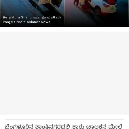
Bengaluru Shantinagar gang attack
Image Credit:
Asianet News
ಬೆಂಗಳೂರಿನ ಶಾಂತಿನಗರದಲ್ಲಿ ಕಾರು ಚಾಲಕನ ಮೇಲೆ