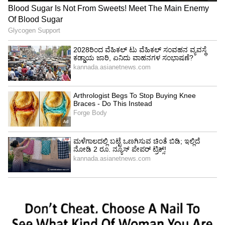
ಹೃದಯಭಾಗದಲ್ಲಿ ಮುಂಜಾನೆ ಹೊತ್ತಿನಲ್ಲೇ ನಡೆದ ಈ ಗ್ಯಾಂಗ್
ಅಟ್ಯಾಕ್ ಸ್ಥಳೀಯರಲ್ಲಿ ಭೀತಿ ಮೂಡಿಸಿದೆ.