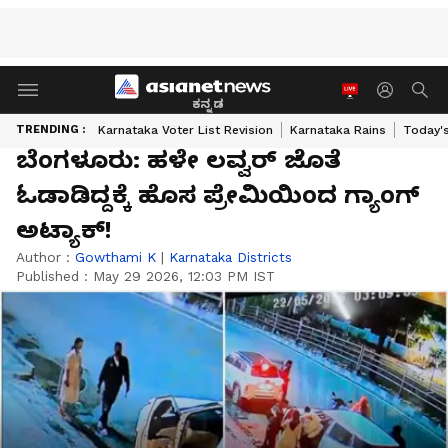
ಕನ್ನಡ
TRENDING :
Karnataka Voter List Revision
Karnataka Rains
Today'
ಬೆಂಗಳೂರು: ಹಳೇ ಲವ್ವರ್ ಜೊತೆ
ಓಡಾಡಿದ್ದಕ್ಕೆ ಹೊಸ ಪ್ರೇಮಿಯಿಂದ ಗ್ಯಾಂಗ್
ಅಟ್ಯಾಕ್!
Author :
Gowthami K
|
Karnataka Districts
Published :
May 29 2026, 12:03 PM IST