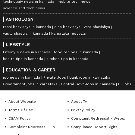
technology news in kannada
mobile tech news
science and tech news
ASTROLOGY
rashi bhavishya in kannada
dina bhavishya
vara bhavishya
vastu shastra in kannada
karnataka festivals
LIFESTYLE
Lifestyle news in kannada
food recipes in kannada
health tips in kannada
kitchen tips in kannada
EDUCATION & CAREER
job news in kannada
Private Jobs
bank jobs in karnataka
Government jobs in karnataka
Central Govt Jobs in Kannada
IT Jobs
About Website
About Tv
Terms Of Use
Privacy Policy
CSAM Policy
Complaint Redressal - Website
Complaint Redressal - TV
Compliance Report Digital