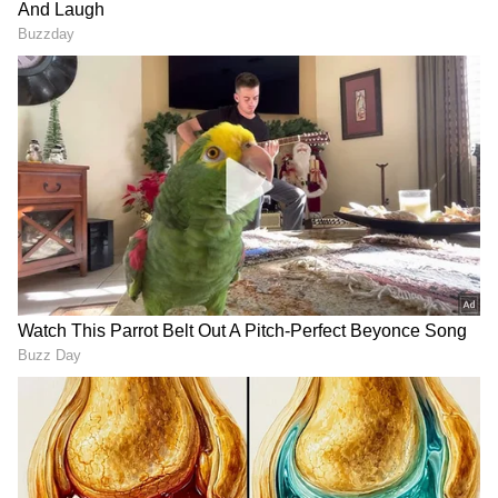
ಕೊಲೆಗೈದ ಪ್ರೇಮಿ ಚಂದು; ಸುಳಿವು ಬಿಚ್ಚಿಟ್ಟ
ಇನ್‌ಸ್ಟಾಗ್ರಾಂ ಸ್ಟೋರಿ!
ಗರ್ಲ್‌ಫ್ರೆಂಡ್‌ಗೆ 3 ಲಕ್ಷದ ಗಿಫ್ಟ್ ಕೊಟ್ಟ ಮರುದಿನವೇ
ಯುವಕನಿಗೆ ಬಿಗ್ ಶಾಕ್! ಚಾಟ್ ಸ್ಕ್ರೀನ್‌ಶಾಟ್ ನೋಡಿ
ಕಣ್ಣೀರಿಟ್ಟ ಪ್ರೇಮಿ
RECOMMENDED STORIES
ಶ್ರೀಲಂಕಾ ಟೆಸ್ಟ್‌ನಲ್ಲಿ ಕನ್ನಡಿಗ
SIR: ಬೆಂಗಳೂರಿನಲ್ಲಿ 50 ಲಕ್ಷ
ರಾಹುಲ್, ಗಿಲ್, ಜೈಸ್ವಾಲ್‌ಗೆ
ವೋಟರ್ ಐಡಿ ಕಟ್?! ನಿಮ್ಮ
ಸ್ಪೆಷಲ್ ಟಾಸ್ಕ್ ಕೊಟ್ಟ ಗೌತಮ್
ಹೆಸರೂ ಲಿಸ್ಟ್‌ನಲ್ಲಿದೆಯಾ ಎಂದು
ಗಂಭೀರ್!
ಹೀಗೆ ಚೆಕ್ ಮಾಡಿ!