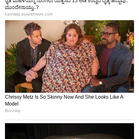
ತಿಳಿದು ತಾನು ಸಾಯಬಾರದು ಎಂದು, ಆದರೆ ಯುವತಿ
Trade Deal | Party Rounds
ಸಾಯಬೇಕೆಂದು ಆಕೆಯ ಕತ್ತು ಹಿಸುಕಿದ್ದಾನೆ ಎನ್ನಲಾಗಿದೆ.
ಪರಿಣಾಮವಾಗಿ ಭವಾನಿ ಸ್ಥಳದಲ್ಲೇ ಸಾವನ್ನಪ್ಪಿದ್ದಾಳೆ. ಆದರೆ
ವಿಷ ಕುಡಿದಂತೆ ನಾಟಕವಾಡಿದ್ದ ಪ್ರಿಯಕರ ಮಾತ್ರ ಸಾವಿನಿಂದ
ಪಾರಾಗಿದ್ದು, ಆಸ್ಪತ್ರೆಯಲ್ಲಿ ಚಿಕಿತ್ಸೆ ಪಡೆಯುತ್ತಿದ್ದಾನೆ.