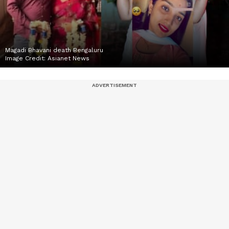
Magadi Bhavani death Bengaluru
Image Credit:
Asianet News