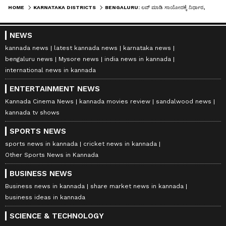
HOME
KARNATAKA DISTRICTS
BENGALURU: ಲವ್ ಮಾಡಿ ಸಾಯೋದಕ್ಕೆ ನಿರ್ಧಾರ, ಲೇಡಿಸ್ ಫಸ್ಟ್ ಎಂದ ಪ್ರಿಯಕರ; 22ರ ಭವಾನಿ ಸಾವು, ಆಟೋ ಅಂಕಲ್ ಎಸ್ಕೇಪ್!
NEWS
kannada news
latest kannada news
karnataka news
bengaluru news
Mysore news
india news in kannada
international news in kannada
ENTERTAINMENT NEWS
Kannada Cinema News
kannada movies review
sandalwood news
kannada tv shows
SPORTS NEWS
sports news in kannada
cricket news in kannada
Other Sports News in Kannada
BUSINESS NEWS
Business news in kannada
share market news in kannada
business ideas in kannada
SCIENCE & TECHNOLOGY