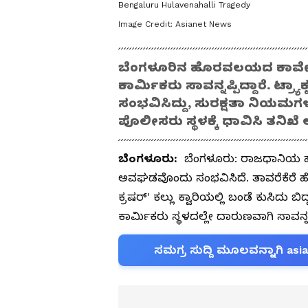
Bengaluru Hulavenahalli Tragedy
Image Credit:
Asianet News
ಬೆಂಗಳೂರಿನ ಹೊರವಲಯದ ಕಾವೇರಿ ಕ್ರ
ಕಾರ್ಮಿಕರು ಸಾವನ್ನಪ್ಪಿದ್ದಾರೆ. ಟ್ರ
ಸಂಭವಿಸಿದ್ದು, ಸುರಕ್ಷತಾ ನಿಯ
ಪೊಲೀಸರು ಸ್ಥಳಕ್ಕೆ ಧಾವಿಸಿ ತನಿಖೆ ಆ
ಬೆಂಗಳೂರು:
ಬೆಂಗಳೂರು: ರಾಜಧಾನಿಯ ಹ
ಅವಘಡವೊಂದು ಸಂಭವಿಸಿದೆ. ತಾವರೆಕೆರೆ ಹ
ಕ್ರಷರ್' ಕಲ್ಲು ಕ್ವಾರಿಯಲ್ಲಿ ಬಂಡೆ ಕುಸಿದು 
ಕಾರ್ಮಿಕರು ಸ್ಥಳದಲ್ಲೇ ದಾರುಣವಾಗಿ ಸಾವನ್ನಪ್ಪ
ಸಮಗ್ರ ಸುದ್ದಿ ಮೂಲವನ್ನಾಗಿ asi