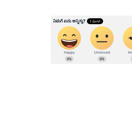
ಕಾರ್ಯ ಮುಂದುವರಿದಿದೆ.
Related Articles
4850 ಕೋಟಿ ರಾಜಧನ ವ
ಮುಂದಾದ ಸರ್ಕಾರ, ರಾಜ್ಯದ
ಜಲ್ಲಿಕಲ್ಲು, ಎಂ ಸ್ಯಾಂಡ್