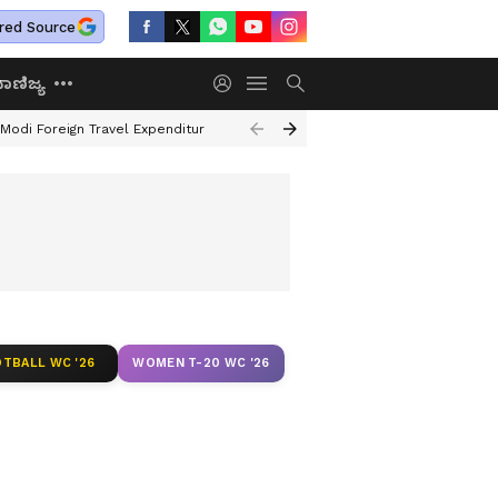
red Source
ಾಣಿಜ್ಯ
Modi Foreign Travel Expenditure
Valmiki Corporation Scam
Hampi Ille
TBALL WC '26
WOMEN T-20 WC '26