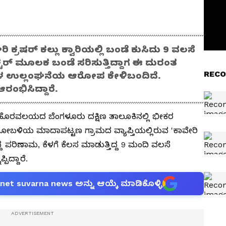
ಷರ್ ಕಲ್ಲು ಕ್ವಾರಿಯಲ್ಲಿ ಬಂಡೆ ಕುಸಿದು 9 ವಲಸೆ
್ಯಾಕ್ಟರ್ ಮೂಲಕ ಬಂಡೆ ಸರಿಸುತ್ತಿದ್ದಾಗ ಈ ದುರಂತ
RECO
ಮಗಳ ಉಲ್ಲಂಘನೆಯ ಆರೋಪ ಕೇಳಿಬಂದಿದೆ.
ರಂಭಿಸಿದ್ದಾರೆ.
ೊರವಲಯದ ಬೆಂಗಳೂರು ದಕ್ಷಿಣ ತಾಲೂಕಿನಲ್ಲಿ ಭೀಕರ
ೋಬಳಿಯ ಮಾದಾಪಟ್ಟಣ ಗ್ರಾಮದ ವ್ಯಾಪ್ತಿಯಲ್ಲಿರುವ 'ಕಾವೇರಿ
ಬಿದ್ದ ಪರಿಣಾಮ, ಕೆಳಗೆ ಕೆಲಸ ಮಾಡುತ್ತಿದ್ದ 9 ಮಂದಿ ವಲಸೆ
ಿದ್ದಾರೆ.
anet suvarna news ಅನ್ನು ಆಯ್ಕೆ ಮಾಡಿಕೊಳ್ಳಿ