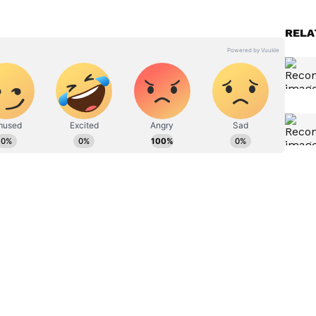
RELA
ಸೂಲಿಗೆ
Tumkuru: ಶಿರಾ ಬಾಂಬ್ ಸ್ಫೋಟ:
ಲ್ಲಿ
ಪಾಗಲ್ ಪ್ರೇಮಿಯ ಹಿಂದಿನ
 ಸರಬರಾಜು
ಭಯಾನಕ ರಹಸ್ಯ ಬಯಲು!