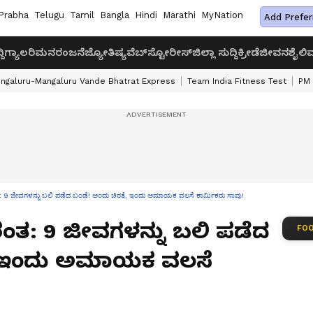
Prabha
Telugu
Tamil
Bangla
Hindi
Marathi
MyNation
Add Prefer
ದಿ
ಗ್ಯಾಲರಿ
ಮನರಂಜನೆ
ಜ್ಯೋತಿಷ್ಯ
ವೆಬ್‌ಸ್ಟೋರೀಸ್
ಜಿಲ್ಲಾ ಸುದ್ದಿ
ಕ್ರೀಡೆ
ಜೀವನಶೈಲಿ
ವ
ngaluru-Mangaluru Vande Bhatrat Express
Team India Fitness Test
PM 
ಂತ: 9 ಜೀವಗಳನ್ನು ಬಲಿ ಪಡೆದ ಬಂಡೆ! ಅಂದು ಚಿರತೆ, ಇಂದು ಅಮಾಯಕ ವಲಸೆ ಕಾರ್ಮಿಕರು ಸಾವು!
ುರಂತ: 9 ಜೀವಗಳನ್ನು ಬಲಿ ಪಡೆದ
FOO
ೆ, ಇಂದು ಅಮಾಯಕ ವಲಸೆ