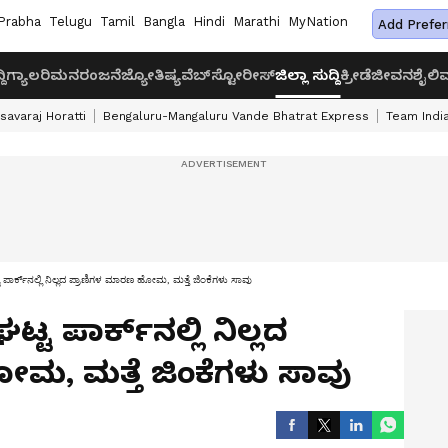
Prabha
Telugu
Tamil
Bangla
Hindi
Marathi
MyNation
Add Prefer
ದಿ
ಗ್ಯಾಲರಿ
ಮನರಂಜನೆ
ಜ್ಯೋತಿಷ್ಯ
ವೆಬ್‌ಸ್ಟೋರೀಸ್
ಜಿಲ್ಲಾ ಸುದ್ದಿ
ಕ್ರೀಡೆ
ಜೀವನಶೈಲಿ
ವ
savaraj Horatti
Bengaluru-Mangaluru Vande Bhatrat Express
Team India
 ಪಾರ್ಕ್‌ನಲ್ಲಿ ನಿಲ್ಲದ ಪ್ರಾಣಿಗಳ ಮಾರಣ ಹೋಮ, ಮತ್ತೆ ಜಿಂಕೆಗಳು ಸಾವು
ಟ ಪಾರ್ಕ್‌ನಲ್ಲಿ ನಿಲ್ಲದ
ಮ, ಮತ್ತೆ ಜಿಂಕೆಗಳು ಸಾವು