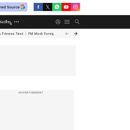
red Source
ಾಣಿಜ್ಯ
 Fitness Test
PM Modi Foreign Travel Expenditure
Valmiki Corporatio