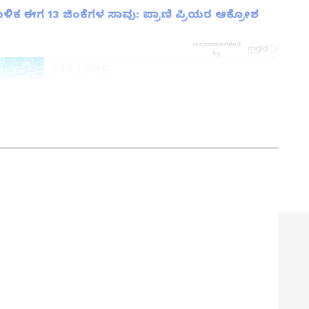
ಬಳಿಕ ಈಗ 13 ಜಿಂಕೆಗಳ ಸಾವು: ಪ್ರಾಣಿ ಪ್ರಿಯರ ಆಕ್ರೋಶ
ನ್ನಡಪ್ರಭ ಕನ್ನಡ ಪತ್ರಿಕೋದ್ಯಮದಲ್ಲಿಯೇ ವಿಶೇಷ ಛಾಪು
ವಿದೇಶ, ವಾಣಿಜ್ಯ, ಕ್ರೀಡೆ, ಮನೋರಂಜನೆ ಸೇರಿ ವೈವಿಧ್ಯಮಯ ಸುದ್ದಿಗಳ
ಡಿಗರ ಅಸ್ಮಿತೆಯ ಸಂಕೇತ. ಸದಾ ಕರುನಾಡು, ನುಡಿ, ಸಂಸ್ಕೃತಿ ಪರ ಧ್ವನಿ
ಪ್ರಕಟಗೊಳ್ಳುವ ಸುದ್ದಿಗಳು ಸುವರ್ಣ ನ್ಯೂಸ್ ವೆಬ್‌ಸೈಟಲ್ಲೂ ಲಭ್ಯ.