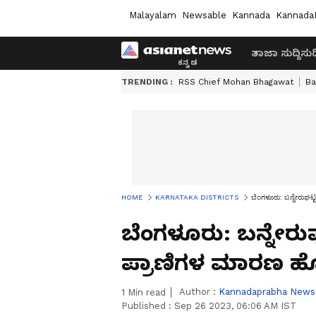
Malayalam
Newsable
Kannada
Kannada
ತಾಜಾ ಸುದ್ದಿ
ಸುದ್
TRENDING :
RSS Chief Mohan Bhagawat
Ba
HOME
KARNATAKA DISTRICTS
ಬೆಂಗಳೂರು: ಬನ್ನೇರುಘಟ್ಟ
ಬೆಂಗಳೂರು: ಬನ್ನೇರುಘಟ್
ಪ್ರಾಣಿಗಳ ಮಾರಣ ಹೋ
Author :
Kannadaprabha News
1
Min read
Published :
Sep 26 2023, 06:06 AM IST