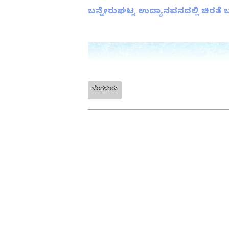
ಬನ್ನೇರುಘಟ್ಟ ಉದ್ಯಾನವನದಲ್ಲಿ ಚಿರತೆ 
ಬೆಂಗಳೂರು
ABOUT THE AUTHOR
Kannadaprabha News
KN
1967ರ ನವೆಂಬರ್ 4ರಂದು ಆರಂಭವಾದ ಕ
ಮೂಡಿಸಿದ ಕನ್ನಡ ದಿನ ಪತ್ರಿಕೆ. ದೇಶ, 
ಹೂರಣ ಹೊತ್ತು ತರುವ ಕನ್ನಡಪ್ರಭ, ಕನ್ನ
ಎತ್ತುವ ಕನ್ನಡಪ್ರಭ ದಿನ ಪತ್ರಿಕೆಯಲ್ಲಿ 