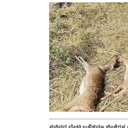
ಸಚಿವರ ಭೇಟಿ ಬಳಿಕವೂ ಜಿಂಕೆಗಳ ಸಾ