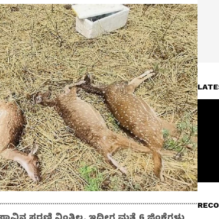
LATE
RECO
ವಿನ ಸರಣಿ ನಿಂತಿಲ್ಲ, ಇದೀಗ ಮತ್ತೆ 6 ಜಿಂಕೆಗಳು