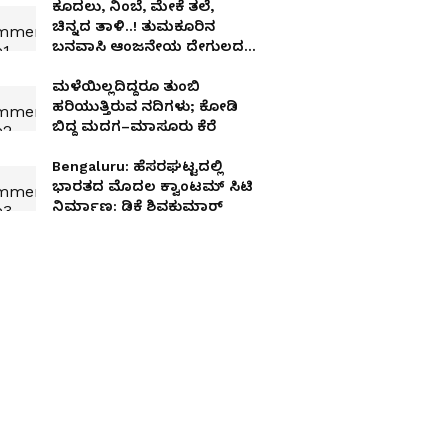
ಕೂದಲು, ನಿಂಬೆ, ಮೇಕೆ ತಲೆ,
ಚಿನ್ನದ ತಾಳಿ..! ತುಮಕೂರಿನ
ಬನವಾಸಿ ಆಂಜನೇಯ ದೇಗುಲದ
ಬಳಿ ವಾಮಾಚಾರಕ್ಕೆ ಬೆಚ್ಚಿಬಿದ್ದ
ಸ್ಥಳೀಯರು
ಮಳೆಯಿಲ್ಲದಿದ್ದರೂ ತುಂಬಿ
ಹರಿಯುತ್ತಿರುವ ನದಿಗಳು; ಕೋಡಿ
ಬಿದ್ದ ಮದಗ–ಮಾಸೂರು ಕೆರೆ
Bengaluru: ಹೆಸರಘಟ್ಟದಲ್ಲಿ
ಭಾರತದ ಮೊದಲ ಕ್ವಾಂಟಮ್ ಸಿಟಿ
ನಿರ್ಮಾಣ: ಡಿಕೆ ಶಿವಕುಮಾರ್